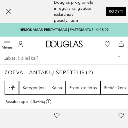
Douglas programėlę
[navigation.slideout.screenreader]
ir reguliariai gaukite
RODYTI
išskirtinius
pasiūlymus ir
nuolaidas
NEMOKAMAS PRISTATYMAS Į PAŠTOMATUS IKI 08 09
Į Douglas pagrindinį pu
Į mano nor
Atidaryti meniu
Į mano paskyrą
Į kr
Meniu
Grįžk atgal
Vykdykite paiešką
ZOEVA - ANTAKIŲ ŠEPETĖLIS
2
REZULTATAI
ZOEVA - ANTAKIŲ ŠEPETĖLIS
(
2
)
Filtras
Kategorijos
Kaina
Produkto tipas
Prekės ženkl
Pastabos apie rūšiavimą