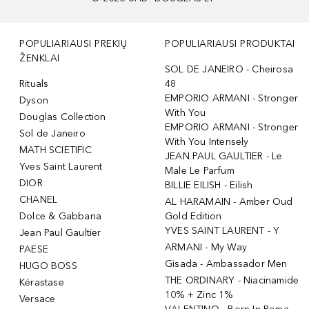
POPULIARIAUSI PREKIŲ
POPULIARIAUSI PRODUKTAI
ŽENKLAI
SOL DE JANEIRO - Cheirosa
Rituals
48
EMPORIO ARMANI - Stronger
Dyson
With You
Douglas Collection
EMPORIO ARMANI - Stronger
Sol de Janeiro
With You Intensely
MATH SCIETIFIC
JEAN PAUL GAULTIER - Le
Yves Saint Laurent
Male Le Parfum
DIOR
BILLIE EILISH - Eilish
CHANEL
AL HARAMAIN - Amber Oud
Dolce & Gabbana
Gold Edition
YVES SAINT LAURENT - Y
Jean Paul Gaultier
ARMANI - My Way
PAESE
Gisada - Ambassador Men
HUGO BOSS
THE ORDINARY - Niacinamide
Kérastase
10% + Zinc 1%
Versace