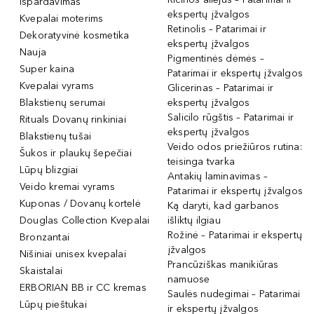
Išpardavimas
ekspertų įžvalgos
Kvepalai moterims
Retinolis – Patarimai ir
Dekoratyvinė kosmetika
ekspertų įžvalgos
Nauja
Pigmentinės dėmės –
Super kaina
Patarimai ir ekspertų įžvalgos
Kvepalai vyrams
Glicerinas – Patarimai ir
Blakstienų serumai
ekspertų įžvalgos
Salicilo rūgštis – Patarimai ir
Rituals Dovanų rinkiniai
ekspertų įžvalgos
Blakstienų tušai
Veido odos priežiūros rutina:
Šukos ir plaukų šepečiai
teisinga tvarka
Lūpų blizgiai
Antakių laminavimas –
Veido kremai vyrams
Patarimai ir ekspertų įžvalgos
Kuponas / Dovanų kortelė
Ką daryti, kad garbanos
Douglas Collection Kvepalai
išliktų ilgiau
Rožinė – Patarimai ir ekspertų
Bronzantai
įžvalgos
Nišiniai unisex kvepalai
Prancūziškas manikiūras
Skaistalai
namuose
ERBORIAN BB ir CC kremas
Saulės nudegimai – Patarimai
Lūpų pieštukai
ir ekspertų įžvalgos