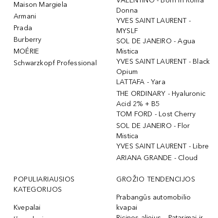
VALENTINO - Born In Roma
Maison Margiela
Donna
Armani
YVES SAINT LAURENT -
Prada
MYSLF
Burberry
SOL DE JANEIRO - Agua
MOÉRIE
Mistica
YVES SAINT LAURENT - Black
Schwarzkopf Professional
Opium
LATTAFA - Yara
THE ORDINARY - Hyaluronic
Acid 2% + B5
TOM FORD - Lost Cherry
SOL DE JANEIRO - Flor
Mistica
YVES SAINT LAURENT - Libre
ARIANA GRANDE - Cloud
POPULIARIAUSIOS
GROŽIO TENDENCIJOS
KATEGORIJOS
Prabangūs automobilio
Kvepalai
kvapai
Ricinos aliejus – Patarimai ir