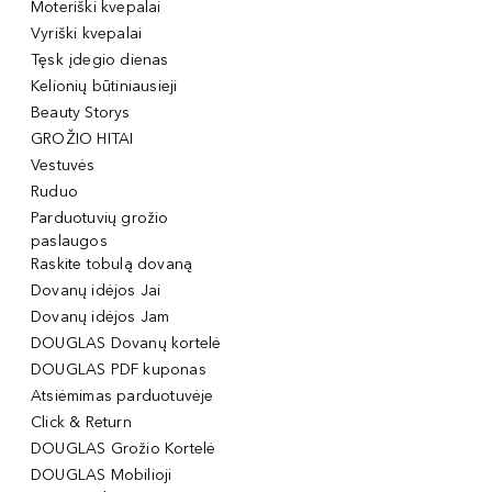
Moteriški kvepalai
Vyriški kvepalai
Tęsk įdegio dienas
Kelionių būtiniausieji
Beauty Storys
GROŽIO HITAI
Vestuvės
Ruduo
Parduotuvių grožio
paslaugos
Raskite tobulą dovaną
Dovanų idėjos Jai
Dovanų idėjos Jam
DOUGLAS Dovanų kortelė
DOUGLAS PDF kuponas
Atsiėmimas parduotuvėje
Click & Return
DOUGLAS Grožio Kortelė
DOUGLAS Mobilioji