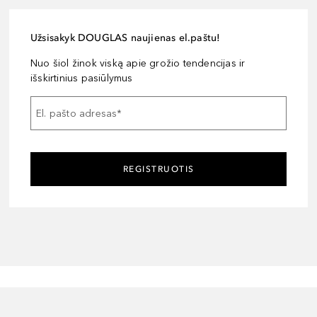
Užsisakyk DOUGLAS naujienas el.paštu!
Nuo šiol žinok viską apie grožio tendencijas ir
išskirtinius pasiūlymus
El. pašto adresas
*
REGISTRUOTIS