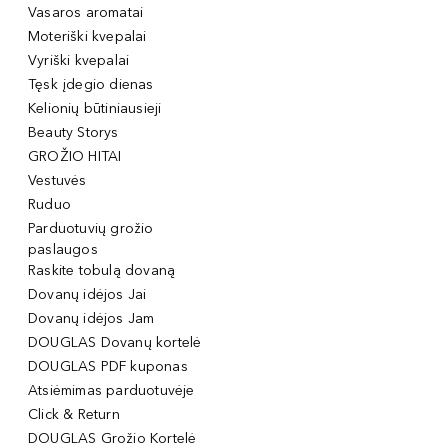
Vasaros aromatai
Moteriški kvepalai
Vyriški kvepalai
Tęsk įdegio dienas
Kelionių būtiniausieji
Beauty Storys
GROŽIO HITAI
Vestuvės
Ruduo
Parduotuvių grožio
paslaugos
Raskite tobulą dovaną
Dovanų idėjos Jai
Dovanų idėjos Jam
DOUGLAS Dovanų kortelė
DOUGLAS PDF kuponas
Atsiėmimas parduotuvėje
Click & Return
DOUGLAS Grožio Kortelė