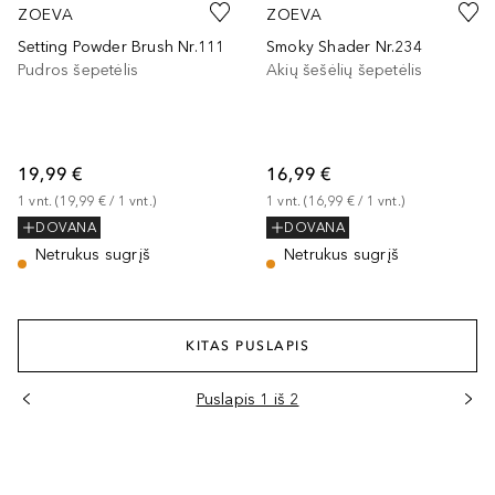
ZOEVA
ZOEVA
Setting Powder Brush Nr.111
Smoky Shader Nr.234
Pudros šepetėlis
Akių šešėlių šepetėlis
19,99 €
16,99 €
1
vnt.
 (
19,99 €
 / 
1
vnt.
)
1
vnt.
 (
16,99 €
 / 
1
vnt.
)
DOVANA
DOVANA
Netrukus sugrįš
Netrukus sugrįš
KITAS PUSLAPIS
Puslapis 1 iš 2