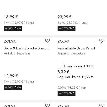
16,99 €
23,99 €
1
vnt.
 (
16,99 €
 / 
1
vnt.
)
1
vnt.
 (
23,99 €
 / 
1
vnt.
)
DOVANA
DOVANA
ZOEVA
ZOEVA
Brow & Lash Spoolie Brush Nr.324
Remarkable Brow Pencil
Antakių šepetėlis
Antakių pieštukas
30 d. min. kaina
8,39 €
8,39 €
12,99 €
Reguliari kaina
13,99 €
1
vnt.
 (
12,99 €
 / 
1
vnt.
)
DOVANA
0.09
g
 (
93,22 €
 / 
1
g
)
DOVANA
ZOEVA
ZOEVA