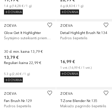
1.4
g
 (
14,28 €
 / 
1
g
)
6
g
 (
4,83 €
 / 
1
g
)
DOVANA
DOVANA
ZOEVA
ZOEVA
Glow Get It Highlighter
Detail Highlight Brush Nr.134
Švytėjimo suteikianti priemonė/highlighteris
Pudros šepetėlis
30 d. min. kaina
13,79 €
13,79 €
16,99 €
Reguliari kaina
22,99 €
1
vnt.
 (
16,99 €
 / 
1
vnt.
)
DOVANA
5.3
g
 (
2,60 €
 / 
1
g
)
DOVANA
ZOEVA
ZOEVA
Fan Brush Nr.129
T-Zone Blender Nr.135
Pudros šepetėlis
Makiažo pagrindo šepetėlis