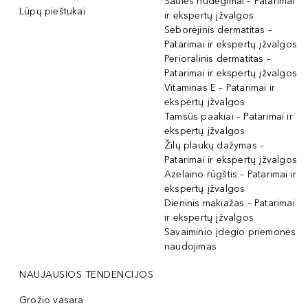
Saulės nudegimai – Patarimai
Lūpų pieštukai
ir ekspertų įžvalgos
Seborėjinis dermatitas –
Patarimai ir ekspertų įžvalgos
Perioralinis dermatitas –
Patarimai ir ekspertų įžvalgos
Vitaminas E – Patarimai ir
ekspertų įžvalgos
Tamsūs paakiai – Patarimai ir
ekspertų įžvalgos
Žilų plaukų dažymas –
Patarimai ir ekspertų įžvalgos
Azelaino rūgštis – Patarimai ir
ekspertų įžvalgos
Dieninis makiažas – Patarimai
ir ekspertų įžvalgos
Savaiminio įdegio priemonės
naudojimas
NAUJAUSIOS TENDENCIJOS
Grožio vasara