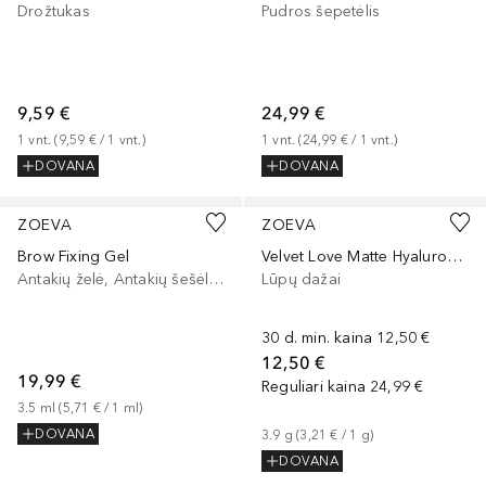
Drožtukas
Pudros šepetėlis
9,59 €
24,99 €
1
vnt.
 (
9,59 €
 / 
1
vnt.
)
1
vnt.
 (
24,99 €
 / 
1
vnt.
)
DOVANA
DOVANA
+
4
ZOEVA
ZOEVA
Brow Fixing Gel
Velvet Love Matte Hyaluronic Long-Lasting Lipstick
Antakių želė, Antakių šešėliai/dažai
Lūpų dažai
30 d. min. kaina
12,50 €
12,50 €
19,99 €
Reguliari kaina
24,99 €
3.5
ml
 (
5,71 €
 / 
1
ml
)
DOVANA
3.9
g
 (
3,21 €
 / 
1
g
)
DOVANA