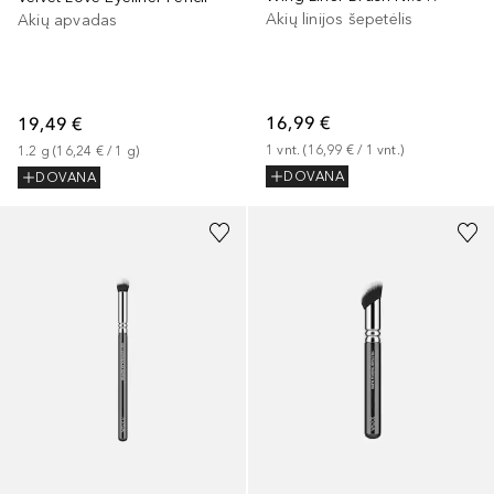
Akių linijos šepetėlis
Akių apvadas
16,99 €
19,49 €
1
vnt.
 (
16,99 €
 / 
1
vnt.
)
1.2
g
 (
16,24 €
 / 
1
g
)
DOVANA
DOVANA