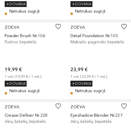
DOVANA
DOVANA
Netrukus sugrįš
Netrukus sugrįš
ZOEVA
ZOEVA
Powder Brush Nr.106
Detail Foundation Nr.103
Pudros šepetėlis
Makiažo pagrindo šepetėlis
19,99 €
23,99 €
1
vnt.
 (
19,99 €
 / 
1
vnt.
)
1
vnt.
 (
23,99 €
 / 
1
vnt.
)
DOVANA
DOVANA
Netrukus sugrįš
Netrukus sugrįš
ZOEVA
ZOEVA
Crease Definer Nr.228
Eyeshadow Blender Nr.227
Akių šešėlių šepetėlis
Akių šešėlių šepetėlis