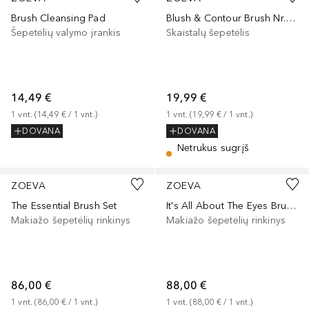
Brush Cleansing Pad
Blush & Contour Brush Nr.127
Šepetėlių valymo įrankis
Skaistalų šepetėlis
14,49 €
19,99 €
1
vnt.
 (
14,49 €
 / 
1
vnt.
)
1
vnt.
 (
19,99 €
 / 
1
vnt.
)
DOVANA
DOVANA
Netrukus sugrįš
ZOEVA
ZOEVA
The Essential Brush Set
It's All About The Eyes Brush Set
Makiažo šepetėlių rinkinys
Makiažo šepetėlių rinkinys
86,00 €
88,00 €
1
vnt.
 (
86,00 €
 / 
1
vnt.
)
1
vnt.
 (
88,00 €
 / 
1
vnt.
)