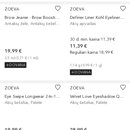
ZOEVA
ZOEVA
Brow Jeanie - Brow Boosting Fibre Gel
Definer Liner Kohl Eyeliner Pencil
Antakių želė, Antakių šešėliai/dažai
Akių apvadas
30 d. min. kaina
11,39 €
11,39 €
19,99 €
Reguliari kaina
18,99 €
3.5
ml
 (
5,71 €
 / 
1
ml
)
DOVANA
1.14
g
 (
9,99 €
 / 
1
g
)
DOVANA
+
5
+
5
ZOEVA
ZOEVA
Eye Swipe Longwear 2-In-1 Shadow Liner
Velvet Love Eyeshadow Quad Palette
Akių šešėliai, Paletė
Akių šešėliai, Paletė
19,99 €
28,99 €