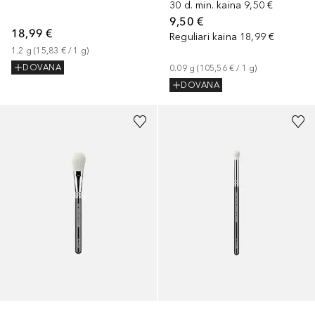
30 d. min. kaina
9,50 €
9,50 €
18,99 €
Reguliari kaina
18,99 €
1.2
g
 (
15,83 €
 / 
1
g
)
DOVANA
0.09
g
 (
105,56 €
 / 
1
g
)
DOVANA