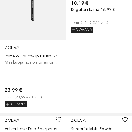
10,19 €
Reguliari kaina
16,99 €
1
vnt.
 (
10,19 €
 / 
1
vnt.
)
DOVANA
ZOEVA
Prime & Touch-Up Brush Nr.110
Maskuojamosios priemonės šepetėlis
23,99 €
1
vnt.
 (
23,99 €
 / 
1
vnt.
)
DOVANA
ZOEVA
ZOEVA
Velvet Love Duo Sharpener
Suntorini Multi-Powder