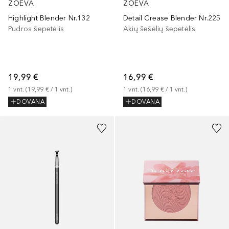
ZOEVA
ZOEVA
Highlight Blender Nr.132
Detail Crease Blender Nr.225
Pudros šepetėlis
Akių šešėlių šepetėlis
19,99 €
16,99 €
1
vnt.
 (
19,99 €
 / 
1
vnt.
)
1
vnt.
 (
16,99 €
 / 
1
vnt.
)
DOVANA
DOVANA