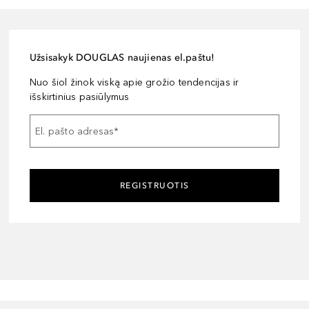
Užsisakyk DOUGLAS naujienas el.paštu!
Nuo šiol žinok viską apie grožio tendencijas ir
išskirtinius pasiūlymus
El. pašto adresas
*
REGISTRUOTIS