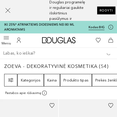
Douglas programėlę
[navigation.slideout.screenreader]
ir reguliariai gaukite
RODYTI
išskirtinius
pasiūlymus ir
nuolaidas
IKI 25%* ATRINKTIEMS DIDESNIEMS NEI 80 ML
Kodas:
BIG
AROMATAMS
Į Douglas pagrindinį pu
Į mano nor
Atidaryti meniu
Į mano paskyrą
Į kr
Meniu
Grįžk atgal
Vykdykite paiešką
ZOEVA - DEKORATYVINĖ KOSMETIKA
54
RE
ZOEVA - DEKORATYVINĖ KOSMETIKA
(
54
)
Filtras
Kategorijos
Kaina
Produkto tipas
Prekės ženkl
Pastabos apie rūšiavimą