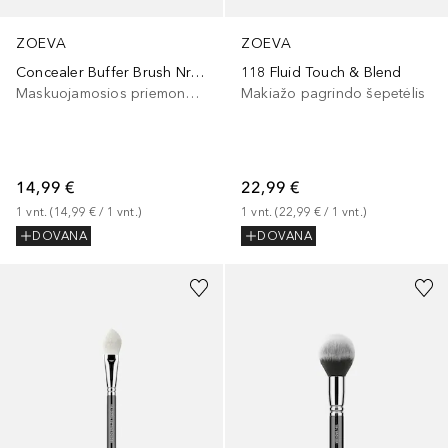
ZOEVA
ZOEVA
Concealer Buffer Brush Nr.142
118 Fluid Touch & Blend
Maskuojamosios priemonės šepetėlis
Makiažo pagrindo šepetėlis
14,99 €
22,99 €
1
vnt.
 (
14,99 €
 / 
1
vnt.
)
1
vnt.
 (
22,99 €
 / 
1
vnt.
)
DOVANA
DOVANA