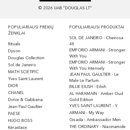
©
2026
UAB "DOUGLAS LT"
POPULIARIAUSI PREKIŲ
POPULIARIAUSI PRODUKTAI
ŽENKLAI
SOL DE JANEIRO - Cheirosa
Rituals
48
EMPORIO ARMANI - Stronger
Dyson
With You
Douglas Collection
EMPORIO ARMANI - Stronger
Sol de Janeiro
With You Intensely
MATH SCIETIFIC
JEAN PAUL GAULTIER - Le
Yves Saint Laurent
Male Le Parfum
DIOR
BILLIE EILISH - Eilish
CHANEL
AL HARAMAIN - Amber Oud
Dolce & Gabbana
Gold Edition
YVES SAINT LAURENT - Y
Jean Paul Gaultier
ARMANI - My Way
PAESE
Gisada - Ambassador Men
HUGO BOSS
THE ORDINARY - Niacinamide
Kérastase