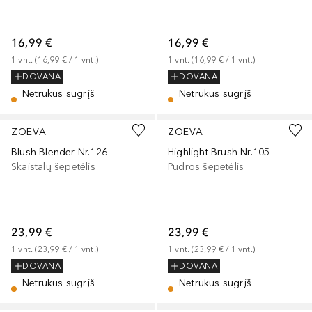
16,99 €
16,99 €
1
vnt.
 (
16,99 €
 / 
1
vnt.
)
1
vnt.
 (
16,99 €
 / 
1
vnt.
)
DOVANA
DOVANA
Netrukus sugrįš
Netrukus sugrįš
ZOEVA
ZOEVA
Blush Blender Nr.126
Highlight Brush Nr.105
Skaistalų šepetėlis
Pudros šepetėlis
23,99 €
23,99 €
1
vnt.
 (
23,99 €
 / 
1
vnt.
)
1
vnt.
 (
23,99 €
 / 
1
vnt.
)
DOVANA
DOVANA
Netrukus sugrįš
Netrukus sugrįš