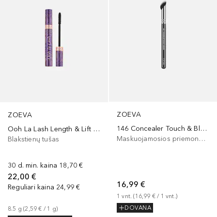
ZOEVA
ZOEVA
146 Concealer Touch & Blend
Ooh La Lash Length & Lift Tubing Mascara
Maskuojamosios priemonės šepetėlis
Blakstienų tušas
30 d. min. kaina
18,70 €
22,00 €
16,99 €
Reguliari kaina
24,99 €
1
vnt.
 (
16,99 €
 / 
1
vnt.
)
DOVANA
8.5
g
 (
2,59 €
 / 
1
g
)