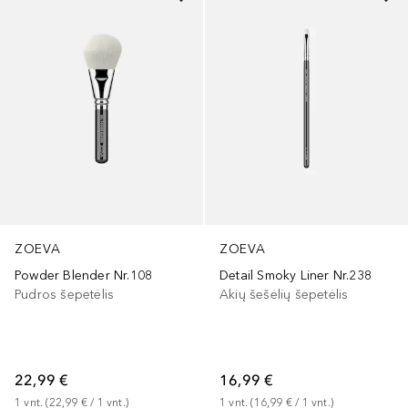
ZOEVA
ZOEVA
Powder Blender Nr.108
Detail Smoky Liner Nr.238
Pudros šepetėlis
Akių šešėlių šepetėlis
22,99 €
16,99 €
1
vnt.
 (
22,99 €
 / 
1
vnt.
)
1
vnt.
 (
16,99 €
 / 
1
vnt.
)