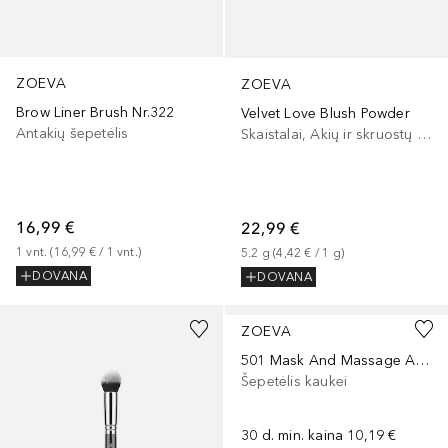
ZOEVA
ZOEVA
Brow Liner Brush Nr.322
Velvet Love Blush Powder
Antakių šepetėlis
Skaistalai, Akių ir skruostų dažai, Lūpų ir skruostų dažai
16,99 €
22,99 €
1
vnt.
 (
16,99 €
 / 
1
vnt.
)
5.2
g
 (
4,42 €
 / 
1
g
)
DOVANA
DOVANA
ZOEVA
501 Mask And Massage Applicator
Šepetėlis kaukei
30 d. min. kaina
10,19 €