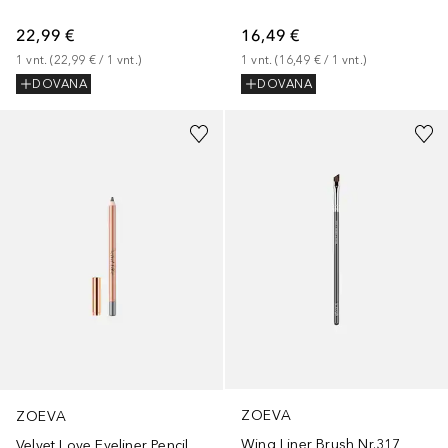
22,99 €
16,49 €
1
vnt.
 (
22,99 €
 / 
1
vnt.
)
1
vnt.
 (
16,49 €
 / 
1
vnt.
)
DOVANA
DOVANA
+
9
ZOEVA
ZOEVA
Wing Liner Brush Nr.317
Velvet Love Eyeliner Pencil