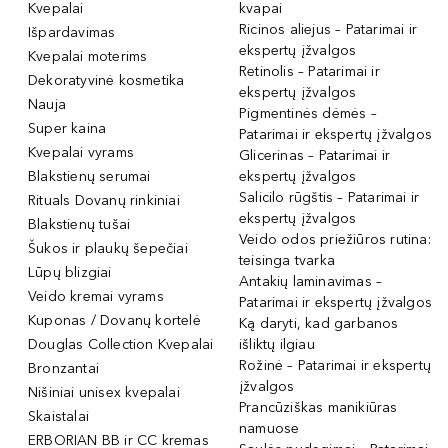
Kvepalai
kvapai
Ricinos aliejus – Patarimai ir
Išpardavimas
ekspertų įžvalgos
Kvepalai moterims
Retinolis – Patarimai ir
Dekoratyvinė kosmetika
ekspertų įžvalgos
Nauja
Pigmentinės dėmės –
Super kaina
Patarimai ir ekspertų įžvalgos
Kvepalai vyrams
Glicerinas – Patarimai ir
Blakstienų serumai
ekspertų įžvalgos
Salicilo rūgštis – Patarimai ir
Rituals Dovanų rinkiniai
ekspertų įžvalgos
Blakstienų tušai
Veido odos priežiūros rutina:
Šukos ir plaukų šepečiai
teisinga tvarka
Lūpų blizgiai
Antakių laminavimas –
Veido kremai vyrams
Patarimai ir ekspertų įžvalgos
Kuponas / Dovanų kortelė
Ką daryti, kad garbanos
Douglas Collection Kvepalai
išliktų ilgiau
Rožinė – Patarimai ir ekspertų
Bronzantai
įžvalgos
Nišiniai unisex kvepalai
Prancūziškas manikiūras
Skaistalai
namuose
ERBORIAN BB ir CC kremas