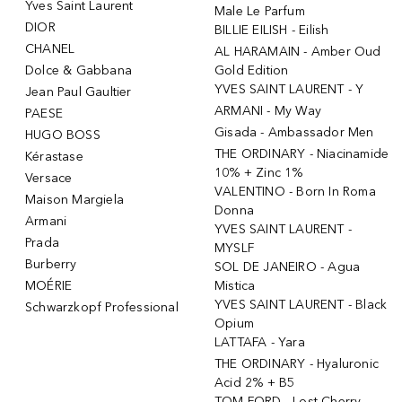
Yves Saint Laurent
Male Le Parfum
DIOR
BILLIE EILISH - Eilish
CHANEL
AL HARAMAIN - Amber Oud
Dolce & Gabbana
Gold Edition
YVES SAINT LAURENT - Y
Jean Paul Gaultier
ARMANI - My Way
PAESE
Gisada - Ambassador Men
HUGO BOSS
THE ORDINARY - Niacinamide
Kérastase
10% + Zinc 1%
Versace
VALENTINO - Born In Roma
Maison Margiela
Donna
Armani
YVES SAINT LAURENT -
Prada
MYSLF
Burberry
SOL DE JANEIRO - Agua
MOÉRIE
Mistica
YVES SAINT LAURENT - Black
Schwarzkopf Professional
Opium
LATTAFA - Yara
THE ORDINARY - Hyaluronic
Acid 2% + B5
TOM FORD - Lost Cherry