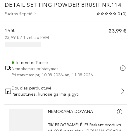
DETAIL SETTING POWDER BRUSH NR.114
Pudros šepetėlis
0
(
0
)
1 vnt.
23,99 €
23,99 €
 / 
1
vnt.
su PVM
Internete
:
Turime
Nemokamas pristatymas
Pristatymas: pr, 10.08.2026–an, 11.08.2026
Douglas parduotuvė
Parduotuvės, kuriose galima įsigyti
PRIDĖTI Į KREPŠELĮ
Praleisti slankiklį
NEMOKAMA DOVANA
TIK PROGRAMĖLĖJE! Perkant produktų