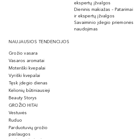
ekspertų įžvalgos
Dieninis makiažas – Patarimai
ir ekspertų įžvalgos
Savaiminio įdegio priemonės
naudojimas
NAUJAUSIOS TENDENCIJOS
Grožio vasara
Vasaros aromatai
Moteriški kvepalai
Vyriški kvepalai
Tęsk įdegio dienas
Kelionių būtiniausieji
Beauty Storys
GROŽIO HITAI
Vestuvės
Ruduo
Parduotuvių grožio
paslaugos