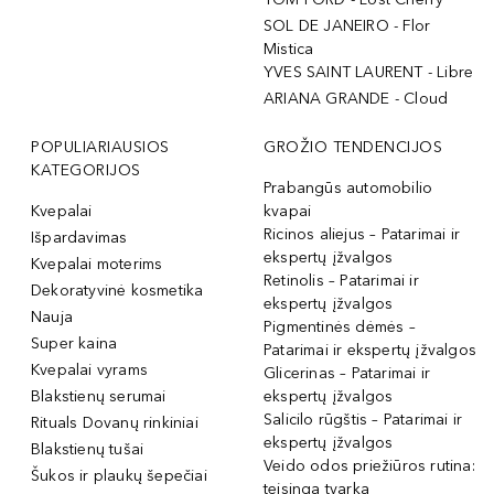
SOL DE JANEIRO - Flor
Mistica
YVES SAINT LAURENT - Libre
ARIANA GRANDE - Cloud
POPULIARIAUSIOS
GROŽIO TENDENCIJOS
KATEGORIJOS
Prabangūs automobilio
Kvepalai
kvapai
Ricinos aliejus – Patarimai ir
Išpardavimas
ekspertų įžvalgos
Kvepalai moterims
Retinolis – Patarimai ir
Dekoratyvinė kosmetika
ekspertų įžvalgos
Nauja
Pigmentinės dėmės –
Super kaina
Patarimai ir ekspertų įžvalgos
Kvepalai vyrams
Glicerinas – Patarimai ir
Blakstienų serumai
ekspertų įžvalgos
Salicilo rūgštis – Patarimai ir
Rituals Dovanų rinkiniai
ekspertų įžvalgos
Blakstienų tušai
Veido odos priežiūros rutina:
Šukos ir plaukų šepečiai
teisinga tvarka