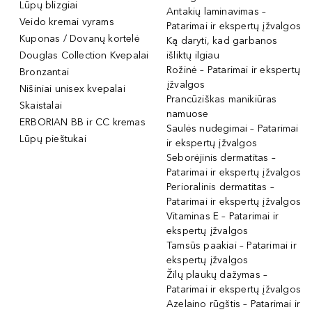
Lūpų blizgiai
Antakių laminavimas –
Veido kremai vyrams
Patarimai ir ekspertų įžvalgos
Kuponas / Dovanų kortelė
Ką daryti, kad garbanos
Douglas Collection Kvepalai
išliktų ilgiau
Rožinė – Patarimai ir ekspertų
Bronzantai
įžvalgos
Nišiniai unisex kvepalai
Prancūziškas manikiūras
Skaistalai
namuose
ERBORIAN BB ir CC kremas
Saulės nudegimai – Patarimai
Lūpų pieštukai
ir ekspertų įžvalgos
Seborėjinis dermatitas –
Patarimai ir ekspertų įžvalgos
Perioralinis dermatitas –
Patarimai ir ekspertų įžvalgos
Vitaminas E – Patarimai ir
ekspertų įžvalgos
Tamsūs paakiai – Patarimai ir
ekspertų įžvalgos
Žilų plaukų dažymas –
Patarimai ir ekspertų įžvalgos
Azelaino rūgštis – Patarimai ir