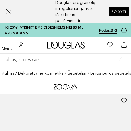
Douglas programėlę
[navigation.slideout.screenreader]
ir reguliariai gaukite
RODYTI
išskirtinius
pasiūlymus ir
nuolaidas
IKI 25%* ATRINKTIEMS DIDESNIEMS NEI 80 ML
Kodas:
BIG
AROMATAMS
Į Douglas pagrindinį pu
Į mano nor
Atidaryti meniu
Į mano paskyrą
Į kr
Meniu
Grįžk atgal
Vykdykite paiešką
Titulinis
Dekoratyvinė kosmetika
Šepetėliai
Birios puros šepetėli