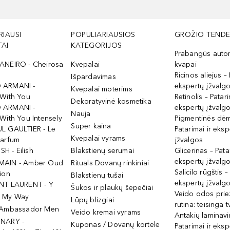
RIAUSI
POPULIARIAUSIOS
GROŽIO TENDE
AI
KATEGORIJOS
Prabangūs auto
ANEIRO - Cheirosa
Kvepalai
kvapai
Ricinos aliejus – 
Išpardavimas
 ARMANI -
ekspertų įžvalg
Kvepalai moterims
 With You
Retinolis – Patari
Dekoratyvinė kosmetika
 ARMANI -
ekspertų įžvalg
Nauja
With You Intensely
Pigmentinės dė
Super kaina
L GAULTIER - Le
Patarimai ir eksp
Kvepalai vyrams
Parfum
įžvalgos
ISH - Eilish
Blakstienų serumai
Glicerinas – Pata
ekspertų įžvalg
MAIN - Amber Oud
Rituals Dovanų rinkiniai
Salicilo rūgštis –
ion
Blakstienų tušai
ekspertų įžvalg
NT LAURENT - Y
Šukos ir plaukų šepečiai
Veido odos prie
- My Way
Lūpų blizgiai
rutina: teisinga 
 Ambassador Men
Veido kremai vyrams
Antakių laminav
INARY -
Kuponas / Dovanų kortelė
Patarimai ir eksp