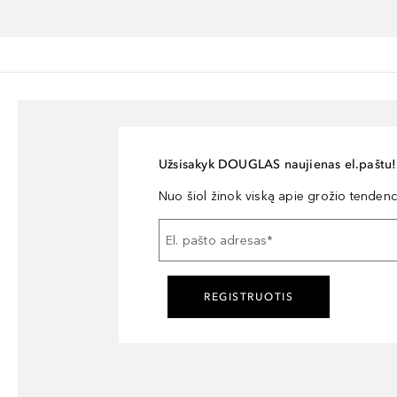
Užsisakyk DOUGLAS naujienas el.paštu!
Nuo šiol žinok viską apie grožio tendencij
El. pašto adresas
*
REGISTRUOTIS