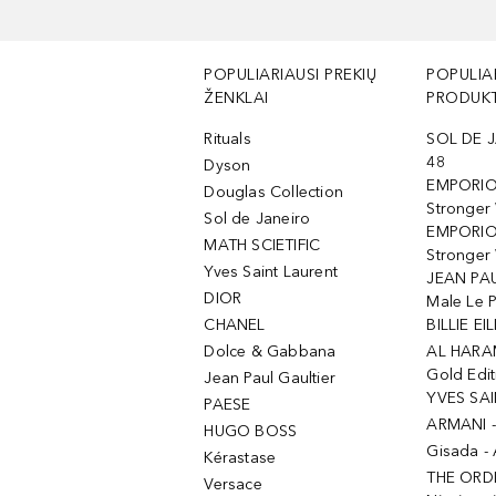
POPULIARIAUSI PREKIŲ
POPULIA
ŽENKLAI
PRODUKT
Rituals
SOL DE J
48
Dyson
EMPORIO
Douglas Collection
Stronger
Sol de Janeiro
EMPORIO
MATH SCIETIFIC
Stronger 
Yves Saint Laurent
JEAN PAU
DIOR
Male Le 
CHANEL
BILLIE EIL
Dolce & Gabbana
AL HARA
Gold Edit
Jean Paul Gaultier
YVES SAI
PAESE
ARMANI 
HUGO BOSS
Gisada -
Kérastase
THE ORD
Versace