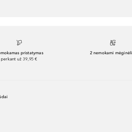
mokamas pristatymas
2 nemokami mėginėli
perkant už 39,95 €
ūdai