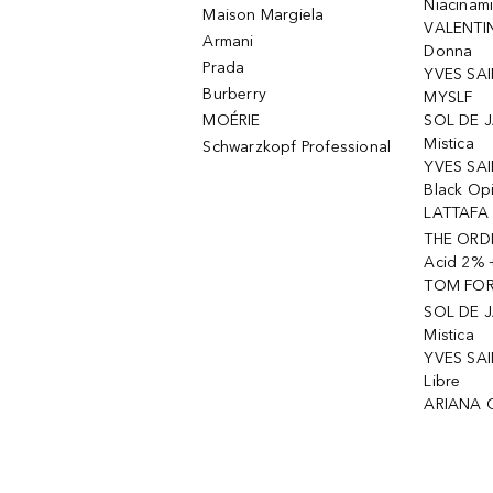
Niacinam
Maison Margiela
VALENTIN
Armani
Donna
Prada
YVES SAI
Burberry
MYSLF
MOÉRIE
SOL DE J
Mistica
Schwarzkopf Professional
YVES SAI
Black Op
LATTAFA 
THE ORDI
Acid 2% 
TOM FORD
SOL DE J
Mistica
YVES SAI
Libre
ARIANA 