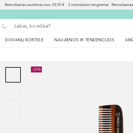
Nemokamas siuntimas nuo 39,95 € 2 nemokami mėginėliai Nemokamas d
Grįžk atgal
Vykdykite paiešką
DOVANŲ KORTELĖ
NAUJIENOS IR TENDENCIJOS
AM
Atidaryti NAUJIENOS IR TENDENCIJOS 
Atid
-24%