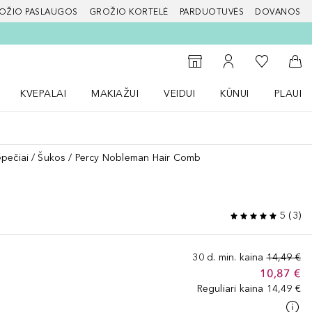
OŽIO PASLAUGOS
GROŽIO KORTELĖ
PARDUOTUVĖS
DOVANOS
slapį
Į mano nor
Į parduotuvių paiešką
Į mano paskyrą
Į kr
KVEPALAI
MAKIAŽUI
VEIDUI
KŪNUI
PLAUK
ŽENKLAI meniu
Atidaryti Kvepalai meniu
Atidaryti MAKIAŽUI meniu
Atidaryti VEIDUI meniu
Atidaryti KŪNUI men
Atidaryt
epečiai
Šukos
Percy Nobleman Hair Comb
5
(
3
)
30 d. min. kaina
14,49 €
10,87 €
Reguliari kaina
14,49 €