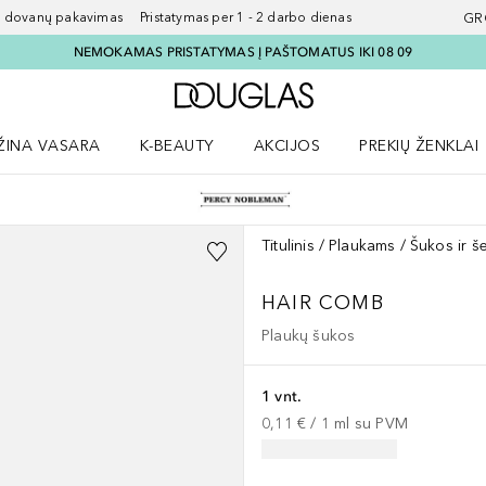
ovanų pakavimas Pristatymas per 1 - 2 darbo dienas
GR
NEMOKAMAS PRISTATYMAS Į PAŠTOMATUS IKI 08 09
Į Douglas pagrindinį pu
ŽINA VASARA
K-BEAUTY
AKCIJOS
PREKIŲ ŽENKLAI
meniu
aryti Amžina vasara meniu
Atidaryti AKCIJOS meniu
Atidaryti PREKIŲ 
Titulinis
Plaukams
Šukos ir š
HAIR COMB
Plaukų šukos
1 vnt.
0,11 €
 / 
1
ml
su PVM