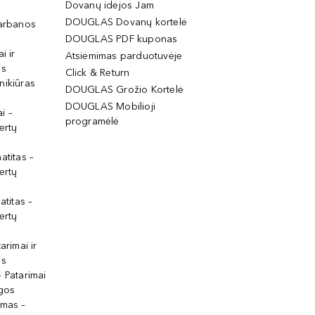
Dovanų idėjos Jam
DOUGLAS Dovanų kortelė
garbanos
DOUGLAS PDF kuponas
i ir
Atsiėmimas parduotuvėje
os
Click & Return
nikiūras
DOUGLAS Grožio Kortelė
DOUGLAS Mobilioji
i –
programėlė
ertų
atitas –
ertų
atitas –
ertų
arimai ir
os
 Patarimai
lgos
ymas –