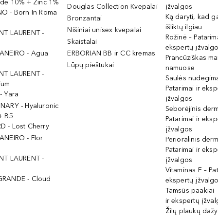
ide 10% + Zinc 1%
Douglas Collection Kvepalai
įžvalgos
O - Born In Roma
Ką daryti, kad 
Bronzantai
išliktų ilgiau
Nišiniai unisex kvepalai
NT LAURENT -
Rožinė – Patarima
Skaistalai
ekspertų įžvalg
ANEIRO - Agua
ERBORIAN BB ir CC kremas
Prancūziškas ma
Lūpų pieštukai
namuose
NT LAURENT -
Saulės nudegima
ium
Patarimai ir eksp
- Yara
įžvalgos
NARY - Hyaluronic
Seborėjinis derm
+ B5
Patarimai ir eksp
 - Lost Cherry
įžvalgos
ANEIRO - Flor
Perioralinis derm
Patarimai ir eksp
NT LAURENT -
įžvalgos
Vitaminas E – Pat
GRANDE - Cloud
ekspertų įžvalg
Tamsūs paakiai –
ir ekspertų įžva
Žilų plaukų daž