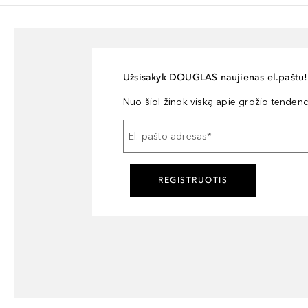
Užsisakyk DOUGLAS naujienas el.paštu!
Nuo šiol žinok viską apie grožio tendencij
El. pašto adresas
*
REGISTRUOTIS