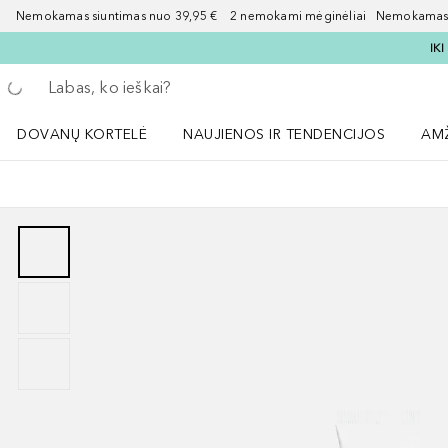
Nemokamas siuntimas nuo 39,95 € 2 nemokami mėginėliai Nemokamas d
IK
Grįžk atgal
Vykdykite paiešką
DOVANŲ KORTELĖ
NAUJIENOS IR TENDENCIJOS
AM
Atidaryti NAUJIENOS IR TENDENCIJOS 
Atid