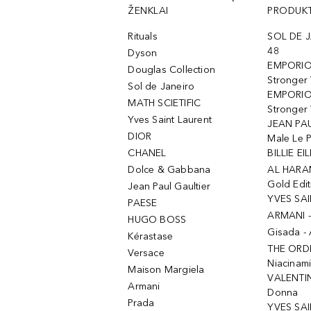
ŽENKLAI
PRODUKT
Rituals
SOL DE J
48
Dyson
EMPORIO
Douglas Collection
Stronger
Sol de Janeiro
EMPORIO
MATH SCIETIFIC
Stronger 
Yves Saint Laurent
JEAN PAU
DIOR
Male Le 
CHANEL
BILLIE EIL
Dolce & Gabbana
AL HARA
Gold Edit
Jean Paul Gaultier
YVES SAI
PAESE
ARMANI 
HUGO BOSS
Gisada -
Kérastase
THE ORD
Versace
Niacinam
Maison Margiela
VALENTIN
Armani
Donna
Prada
YVES SAI