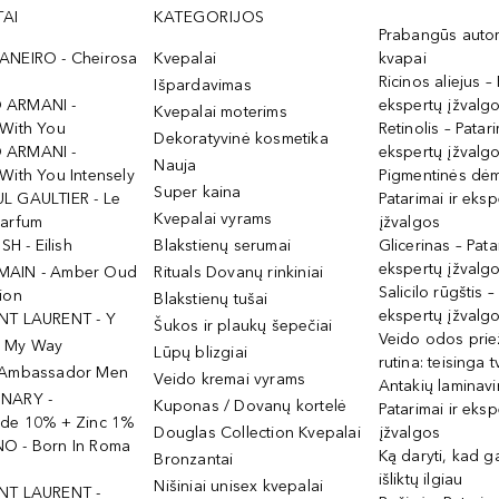
AI
KATEGORIJOS
Prabangūs auto
ANEIRO - Cheirosa
Kvepalai
kvapai
Ricinos aliejus – 
Išpardavimas
 ARMANI -
ekspertų įžvalg
Kvepalai moterims
 With You
Retinolis – Patari
Dekoratyvinė kosmetika
 ARMANI -
ekspertų įžvalg
Nauja
With You Intensely
Pigmentinės dė
Super kaina
L GAULTIER - Le
Patarimai ir eksp
Kvepalai vyrams
Parfum
įžvalgos
ISH - Eilish
Blakstienų serumai
Glicerinas – Pata
ekspertų įžvalg
MAIN - Amber Oud
Rituals Dovanų rinkiniai
Salicilo rūgštis –
ion
Blakstienų tušai
ekspertų įžvalg
NT LAURENT - Y
Šukos ir plaukų šepečiai
Veido odos prie
- My Way
Lūpų blizgiai
rutina: teisinga 
 Ambassador Men
Veido kremai vyrams
Antakių laminav
INARY -
Kuponas / Dovanų kortelė
Patarimai ir eksp
ide 10% + Zinc 1%
Douglas Collection Kvepalai
įžvalgos
O - Born In Roma
Ką daryti, kad 
Bronzantai
išliktų ilgiau
Nišiniai unisex kvepalai
NT LAURENT -