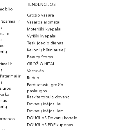
TENDENCIJOS
mobilio
Grožio vasara
Patarimai ir
Vasaros aromatai
os
Moteriški kvepalai
mai ir
Vyriški kvepalai
os
Tęsk įdegio dienas
mės –
Kelionių būtiniausieji
ertų
Beauty Storys
rimai ir
GROŽIO HITAI
os
Vestuvės
 Patarimai ir
Ruduo
os
Parduotuvių grožio
žiūros
paslaugos
tvarka
Raskite tobulą dovaną
imas –
Dovanų idėjos Jai
ertų
Dovanų idėjos Jam
DOUGLAS Dovanų kortelė
garbanos
DOUGLAS PDF kuponas