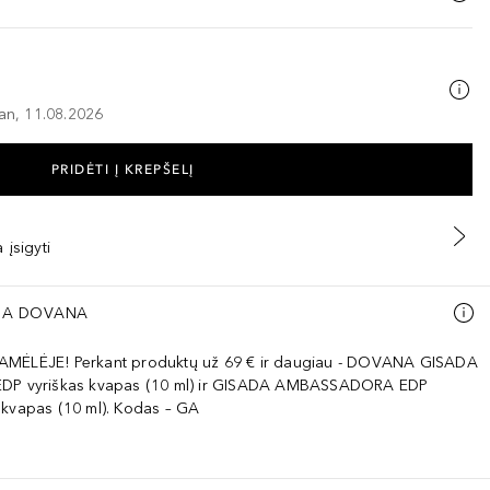
–an, 11.08.2026
PRIDĖTI Į KREPŠELĮ
 įsigyti
A DOVANA
AMĖLĖJE! Perkant produktų už 69 € ir daugiau - DOVANA GISADA
EDP vyriškas kvapas (10 ml) ir GISADA AMBASSADORA EDP
 kvapas (10 ml). Kodas – GA