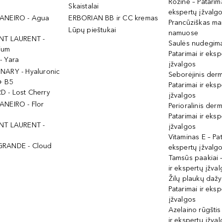
Rožinė – Patarima
Skaistalai
ekspertų įžvalg
ANEIRO - Agua
ERBORIAN BB ir CC kremas
Prancūziškas ma
Lūpų pieštukai
namuose
NT LAURENT -
Saulės nudegima
ium
Patarimai ir eksp
- Yara
įžvalgos
NARY - Hyaluronic
Seborėjinis derm
+ B5
Patarimai ir eksp
 - Lost Cherry
įžvalgos
ANEIRO - Flor
Perioralinis derm
Patarimai ir eksp
NT LAURENT -
įžvalgos
Vitaminas E – Pat
GRANDE - Cloud
ekspertų įžvalg
Tamsūs paakiai –
ir ekspertų įžva
Žilų plaukų daž
Patarimai ir eksp
įžvalgos
Azelaino rūgštis
ir ekspertų įžva