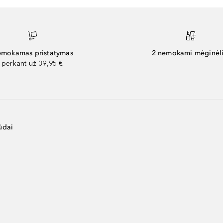
mokamas pristatymas
2 nemokami mėginėli
perkant už 39,95 €
ūdai