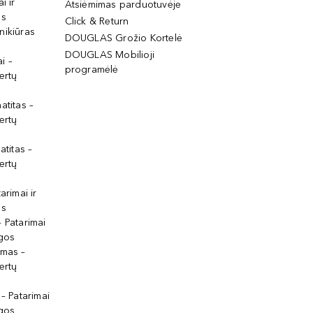
i ir
Atsiėmimas parduotuvėje
os
Click & Return
nikiūras
DOUGLAS Grožio Kortelė
DOUGLAS Mobilioji
i –
programėlė
ertų
atitas –
ertų
atitas –
ertų
arimai ir
os
 Patarimai
lgos
ymas –
ertų
 – Patarimai
lgos