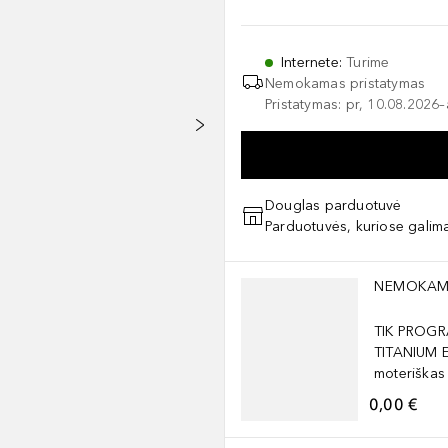
Internete
:
Turime
Nemokamas pristatymas
Pristatymas: pr, 10.08.2026
Douglas parduotuvė
Parduotuvės, kuriose galima
Praleisti slankiklį
NEMOKAM
TIK PROGR
TITANIUM 
moteriškas
0,00 €