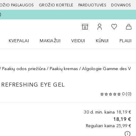
OŽIO PASLAUGOS
GROŽIO KORTELĖ
PARDUOTUVĖS
DOVANOS
slapį
Į mano nor
Į parduotuvių paiešką
Į mano paskyrą
Į kr
KVEPALAI
MAKIAŽUI
VEIDUI
KŪNUI
PLAUK
ŽENKLAI meniu
Atidaryti Kvepalai meniu
Atidaryti MAKIAŽUI meniu
Atidaryti VEIDUI meniu
Atidaryti KŪNUI men
Atidaryt
Paakių odos priežiūra
Paakių kremas
Algologie Gamme des Vagu
REFRESHING EYE GEL
0
(
0
)
30 d. min. kaina
18,19 €
18,19 €
Reguliari kaina
25,99 €