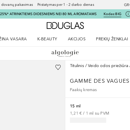
ovanų pakavimas Pristatymas per 1 - 2 darbo dienas
GR
I 25%* ATRINKTIEMS DIDESNIEMS NEI 80 ML AROMATAMS
Kodas:
BIG
Į Douglas pagrindinį pu
ŽINA VASARA
K-BEAUTY
AKCIJOS
PREKIŲ ŽENKLAI
meniu
aryti Amžina vasara meniu
Atidaryti AKCIJOS meniu
Atidaryti PREKIŲ 
Titulinis
Veido odos priežiūra
GAMME DES VAGUES
Paakių kremas
15 ml
1,21 €
 / 
1
ml
su PVM