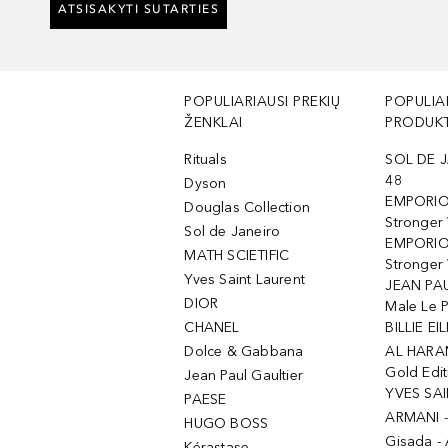
ATSISAKYTI SUTARTIES
POPULIARIAUSI PREKIŲ
POPULIA
ŽENKLAI
PRODUKT
Rituals
SOL DE J
48
Dyson
EMPORIO
Douglas Collection
Stronger
Sol de Janeiro
EMPORIO
MATH SCIETIFIC
Stronger 
Yves Saint Laurent
JEAN PAU
DIOR
Male Le 
CHANEL
BILLIE EIL
Dolce & Gabbana
AL HARA
Gold Edit
Jean Paul Gaultier
YVES SAI
PAESE
ARMANI 
HUGO BOSS
Gisada -
Kérastase