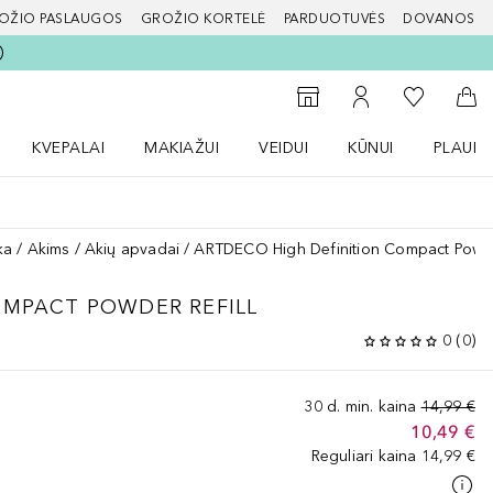
OŽIO PASLAUGOS
GROŽIO KORTELĖ
PARDUOTUVĖS
DOVANOS
slapį
Į mano nor
Į parduotuvių paiešką
Į mano paskyrą
Į kr
KVEPALAI
MAKIAŽUI
VEIDUI
KŪNUI
PLAUK
ŽENKLAI meniu
Atidaryti Kvepalai meniu
Atidaryti MAKIAŽUI meniu
Atidaryti VEIDUI meniu
Atidaryti KŪNUI men
Atidaryt
ka
Akims
Akių apvadai
ARTDECO High Definition Compact Powder
OMPACT POWDER REFILL
0
(
0
)
30 d. min. kaina
14,99 €
10,49 €
Reguliari kaina
14,99 €