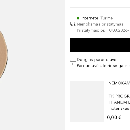
Internete
:
Turime
Nemokamas pristatymas
Pristatymas: pr, 10.08.2026
Douglas parduotuvė
Parduotuvės, kuriose galima
Praleisti slankiklį
NEMOKAM
TIK PROGR
TITANIUM 
moteriškas
0,00 €