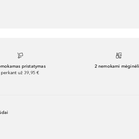
mokamas pristatymas
2 nemokami mėginėli
perkant už 39,95 €
ūdai