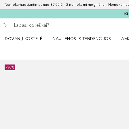
Nemokamas siuntimas nuo 39,95 € 2 nemokami mėginėliai Nemokamas d
IK
Grįžk atgal
Vykdykite paiešką
DOVANŲ KORTELĖ
NAUJIENOS IR TENDENCIJOS
AM
Atidaryti NAUJIENOS IR TENDENCIJOS 
Atid
-30%