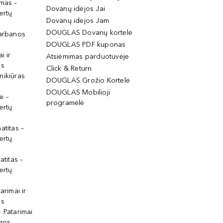
imas –
Dovanų idėjos Jai
ertų
Dovanų idėjos Jam
DOUGLAS Dovanų kortelė
garbanos
DOUGLAS PDF kuponas
i ir
Atsiėmimas parduotuvėje
os
Click & Return
nikiūras
DOUGLAS Grožio Kortelė
DOUGLAS Mobilioji
i –
programėlė
ertų
atitas –
ertų
atitas –
ertų
arimai ir
os
 Patarimai
lgos