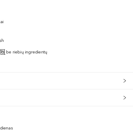
ai
ish
be riebių ingredientų
 dienas