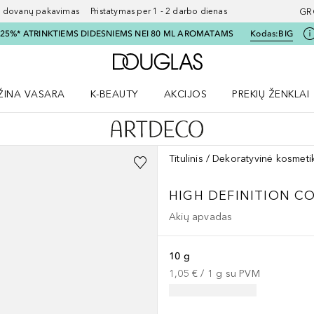
ovanų pakavimas Pristatymas per 1 - 2 darbo dienas
GR
I 25%* ATRINKTIEMS DIDESNIEMS NEI 80 ML AROMATAMS
Kodas:
BIG
Į Douglas pagrindinį pu
ŽINA VASARA
K-BEAUTY
AKCIJOS
PREKIŲ ŽENKLAI
meniu
aryti Amžina vasara meniu
Atidaryti AKCIJOS meniu
Atidaryti PREKIŲ 
Titulinis
Dekoratyvinė kosmeti
HIGH DEFINITION C
Akių apvadas
10 g
1,05 €
 / 
1
g
su PVM