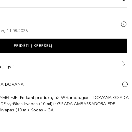
–an, 11.08.2026
PRIDĖTI Į KREPŠELĮ
 įsigyti
A DOVANA
AMĖLĖJE! Perkant produktų už 69 € ir daugiau - DOVANA GISADA
EDP vyriškas kvapas (10 ml) ir GISADA AMBASSADORA EDP
 kvapas (10 ml). Kodas – GA