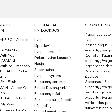
RIAUSI
POPULIARIAUSIOS
GROŽIO TENDE
AI
KATEGORIJOS
Prabangūs auto
ANEIRO - Cheirosa
Kvepalai
kvapai
Ricinos aliejus – 
Išpardavimas
 ARMANI -
ekspertų įžvalg
Kvepalai moterims
 With You
Retinolis – Patari
Dekoratyvinė kosmetika
 ARMANI -
ekspertų įžvalg
Nauja
With You Intensely
Pigmentinės dė
Super kaina
L GAULTIER - Le
Patarimai ir eksp
Kvepalai vyrams
Parfum
įžvalgos
ISH - Eilish
Blakstienų serumai
Glicerinas – Pata
ekspertų įžvalg
MAIN - Amber Oud
Rituals Dovanų rinkiniai
Salicilo rūgštis –
ion
Blakstienų tušai
ekspertų įžvalg
NT LAURENT - Y
Šukos ir plaukų šepečiai
Veido odos prie
- My Way
Lūpų blizgiai
rutina: teisinga 
 Ambassador Men
Veido kremai vyrams