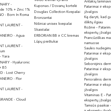
Antakių laminav
INARY -
Kuponas / Dovanų kortelė
Patarimai ir eksp
ide 10% + Zinc 1%
Douglas Collection Kvepalai
įžvalgos
O - Born In Roma
Ką daryti, kad 
Bronzantai
išliktų ilgiau
Nišiniai unisex kvepalai
NT LAURENT -
Rožinė – Patarima
Skaistalai
ekspertų įžvalg
ANEIRO - Agua
ERBORIAN BB ir CC kremas
Prancūziškas ma
Lūpų pieštukai
namuose
NT LAURENT -
Saulės nudegima
ium
Patarimai ir eksp
- Yara
įžvalgos
NARY - Hyaluronic
Seborėjinis derm
+ B5
Patarimai ir eksp
 - Lost Cherry
įžvalgos
ANEIRO - Flor
Perioralinis derm
Patarimai ir eksp
NT LAURENT -
įžvalgos
Vitaminas E – Pat
GRANDE - Cloud
ekspertų įžvalg
Tamsūs paakiai –
ir ekspertų įžva