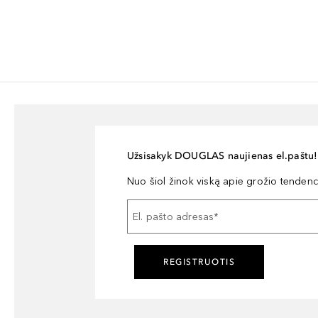
Užsisakyk DOUGLAS naujienas el.paštu!
Nuo šiol žinok viską apie grožio tendencij
El. pašto adresas
*
REGISTRUOTIS