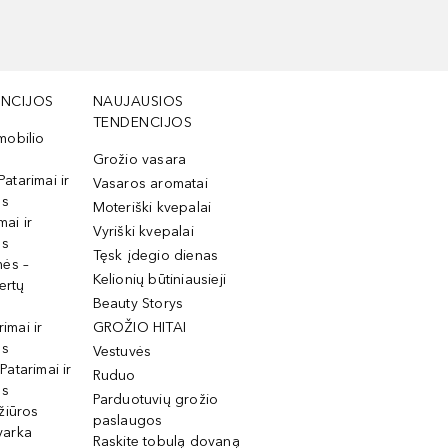
NCIJOS
NAUJAUSIOS
TENDENCIJOS
mobilio
Grožio vasara
Patarimai ir
Vasaros aromatai
os
Moteriški kvepalai
mai ir
Vyriški kvepalai
os
Tęsk įdegio dienas
mės –
Kelionių būtiniausieji
ertų
Beauty Storys
rimai ir
GROŽIO HITAI
os
Vestuvės
 Patarimai ir
Ruduo
os
Parduotuvių grožio
žiūros
paslaugos
tvarka
Raskite tobulą dovaną