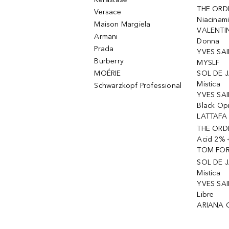
THE ORD
Versace
Niacinam
Maison Margiela
VALENTIN
Armani
Donna
Prada
YVES SAI
Burberry
MYSLF
MOÉRIE
SOL DE J
Mistica
Schwarzkopf Professional
YVES SAI
Black Op
LATTAFA 
THE ORDI
Acid 2% 
TOM FORD
SOL DE J
Mistica
YVES SAI
Libre
ARIANA 