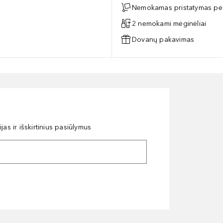
Nemokamas pristatymas per
2 nemokami mėginėliai
Dovanų pakavimas
as ir išskirtinius pasiūlymus