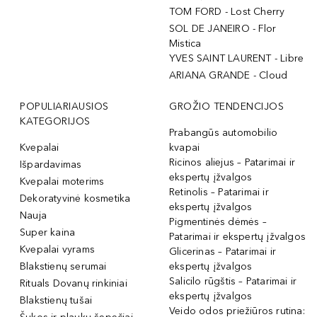
TOM FORD - Lost Cherry
SOL DE JANEIRO - Flor
Mistica
YVES SAINT LAURENT - Libre
ARIANA GRANDE - Cloud
POPULIARIAUSIOS
GROŽIO TENDENCIJOS
KATEGORIJOS
Prabangūs automobilio
Kvepalai
kvapai
Ricinos aliejus – Patarimai ir
Išpardavimas
ekspertų įžvalgos
Kvepalai moterims
Retinolis – Patarimai ir
Dekoratyvinė kosmetika
ekspertų įžvalgos
Nauja
Pigmentinės dėmės –
Super kaina
Patarimai ir ekspertų įžvalgos
Kvepalai vyrams
Glicerinas – Patarimai ir
Blakstienų serumai
ekspertų įžvalgos
Salicilo rūgštis – Patarimai ir
Rituals Dovanų rinkiniai
ekspertų įžvalgos
Blakstienų tušai
Veido odos priežiūros rutina: