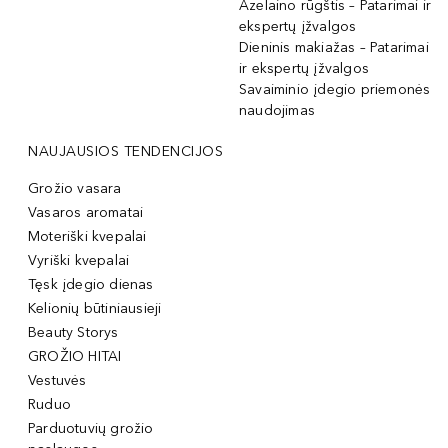
Azelaino rūgštis – Patarimai ir
ekspertų įžvalgos
Dieninis makiažas – Patarimai
ir ekspertų įžvalgos
Savaiminio įdegio priemonės
naudojimas
NAUJAUSIOS TENDENCIJOS
Grožio vasara
Vasaros aromatai
Moteriški kvepalai
Vyriški kvepalai
Tęsk įdegio dienas
Kelionių būtiniausieji
Beauty Storys
GROŽIO HITAI
Vestuvės
Ruduo
Parduotuvių grožio