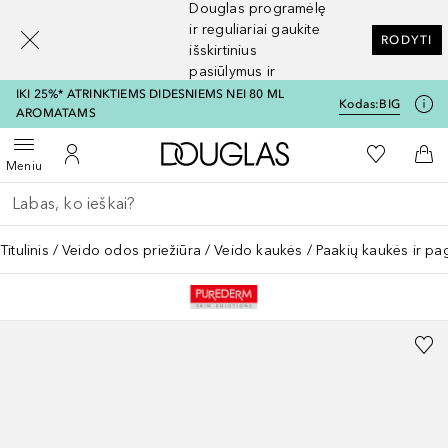
Douglas programėlę
[navigation.slideout.screenreader]
ir reguliariai gaukite
RODYTI
išskirtinius
pasiūlymus ir
nuolaidas
IKI 25%* ATRINKTIEMS DIDESNIEMS NEI 80 ML
Kodas:
BIG
AROMATAMS
Į Douglas pagrindinį pu
Į mano nor
Atidaryti meniu
Į mano paskyrą
Į kr
Meniu
Grįžk atgal
Vykdykite paiešką
Titulinis
Veido odos priežiūra
Veido kaukės
Paakių kaukės ir pa