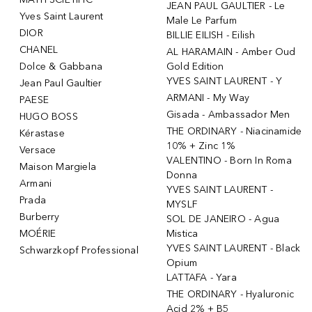
JEAN PAUL GAULTIER - Le
Yves Saint Laurent
Male Le Parfum
DIOR
BILLIE EILISH - Eilish
CHANEL
AL HARAMAIN - Amber Oud
Dolce & Gabbana
Gold Edition
YVES SAINT LAURENT - Y
Jean Paul Gaultier
ARMANI - My Way
PAESE
Gisada - Ambassador Men
HUGO BOSS
THE ORDINARY - Niacinamide
Kérastase
10% + Zinc 1%
Versace
VALENTINO - Born In Roma
Maison Margiela
Donna
Armani
YVES SAINT LAURENT -
Prada
MYSLF
Burberry
SOL DE JANEIRO - Agua
MOÉRIE
Mistica
YVES SAINT LAURENT - Black
Schwarzkopf Professional
Opium
LATTAFA - Yara
THE ORDINARY - Hyaluronic
Acid 2% + B5