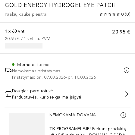
GOLD ENERGY HYDROGEL EYE PATCH
Paakių kaukė pleistrai
0
(
0
)
1 x 60 vnt
20,95 €
20,95 €
 / 
1
vnt.
su PVM
Internete
:
Turime
Nemokamas pristatymas
Pristatymas: pn, 07.08.2026–pr, 10.08.2026
Douglas parduotuvė
Parduotuvės, kuriose galima įsigyti
PRIDĖTI Į KREPŠELĮ
Praleisti slankiklį
NEMOKAMA DOVANA
TIK PROGRAMĖLĖJE! Perkant produktų