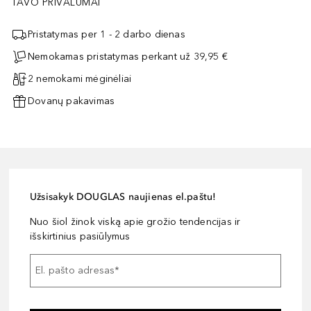
TAVO PRIVALUMAI
Pristatymas per 1 - 2 darbo dienas
Nemokamas pristatymas perkant už 39,95 €
2 nemokami mėginėliai
Dovanų pakavimas
Užsisakyk DOUGLAS naujienas el.paštu!
Nuo šiol žinok viską apie grožio tendencijas ir
išskirtinius pasiūlymus
El. pašto adresas
*