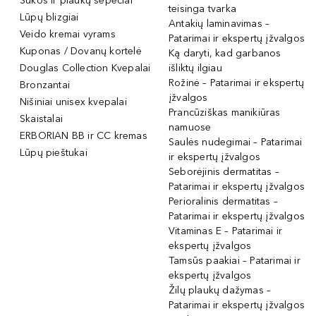
Šukos ir plaukų šepečiai
teisinga tvarka
Lūpų blizgiai
Antakių laminavimas –
Veido kremai vyrams
Patarimai ir ekspertų įžvalgos
Kuponas / Dovanų kortelė
Ką daryti, kad garbanos
Douglas Collection Kvepalai
išliktų ilgiau
Rožinė – Patarimai ir ekspertų
Bronzantai
įžvalgos
Nišiniai unisex kvepalai
Prancūziškas manikiūras
Skaistalai
namuose
ERBORIAN BB ir CC kremas
Saulės nudegimai – Patarimai
Lūpų pieštukai
ir ekspertų įžvalgos
Seborėjinis dermatitas –
Patarimai ir ekspertų įžvalgos
Perioralinis dermatitas –
Patarimai ir ekspertų įžvalgos
Vitaminas E – Patarimai ir
ekspertų įžvalgos
Tamsūs paakiai – Patarimai ir
ekspertų įžvalgos
Žilų plaukų dažymas –
Patarimai ir ekspertų įžvalgos