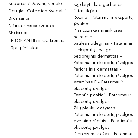
Kuponas / Dovanų kortelė
Ką daryti, kad garbanos
Douglas Collection Kvepalai
išliktų ilgiau
Rožinė – Patarimai ir ekspertų
Bronzantai
įžvalgos
Nišiniai unisex kvepalai
Prancūziškas manikiūras
Skaistalai
namuose
ERBORIAN BB ir CC kremas
Saulės nudegimai – Patarimai
Lūpų pieštukai
ir ekspertų įžvalgos
Seborėjinis dermatitas –
Patarimai ir ekspertų įžvalgos
Perioralinis dermatitas –
Patarimai ir ekspertų įžvalgos
Vitaminas E – Patarimai ir
ekspertų įžvalgos
Tamsūs paakiai – Patarimai ir
ekspertų įžvalgos
Žilų plaukų dažymas –
Patarimai ir ekspertų įžvalgos
Azelaino rūgštis – Patarimai ir
ekspertų įžvalgos
Dieninis makiažas – Patarimai