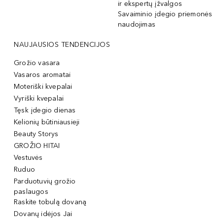
ir ekspertų įžvalgos
Savaiminio įdegio priemonės
naudojimas
NAUJAUSIOS TENDENCIJOS
Grožio vasara
Vasaros aromatai
Moteriški kvepalai
Vyriški kvepalai
Tęsk įdegio dienas
Kelionių būtiniausieji
Beauty Storys
GROŽIO HITAI
Vestuvės
Ruduo
Parduotuvių grožio
paslaugos
Raskite tobulą dovaną
Dovanų idėjos Jai