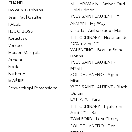
CHANEL
AL HARAMAIN - Amber Oud
Dolce & Gabbana
Gold Edition
YVES SAINT LAURENT - Y
Jean Paul Gaultier
ARMANI - My Way
PAESE
Gisada - Ambassador Men
HUGO BOSS
THE ORDINARY - Niacinamide
Kérastase
10% + Zinc 1%
Versace
VALENTINO - Born In Roma
Maison Margiela
Donna
Armani
YVES SAINT LAURENT -
Prada
MYSLF
Burberry
SOL DE JANEIRO - Agua
MOÉRIE
Mistica
YVES SAINT LAURENT - Black
Schwarzkopf Professional
Opium
LATTAFA - Yara
THE ORDINARY - Hyaluronic
Acid 2% + B5
TOM FORD - Lost Cherry
SOL DE JANEIRO - Flor