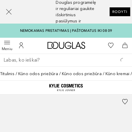
Douglas programėlę
[navigation.slideout.screenreader]
ir reguliariai gaukite
RODYTI
išskirtinius
pasiūlymus ir
nuolaidas
NEMOKAMAS PRISTATYMAS Į PAŠTOMATUS IKI 08 09
Į Douglas pagrindinį pu
Į mano nor
Atidaryti meniu
Į mano paskyrą
Į kr
Meniu
Grįžk atgal
Vykdykite paiešką
Titulinis
Kūno odos priežiūra
Kūno odos priežiūra
Kūno kremai