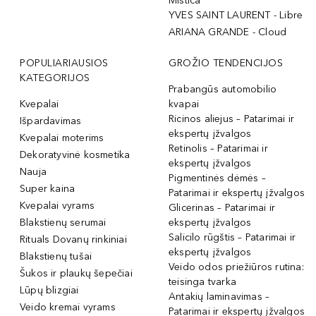
Mistica
YVES SAINT LAURENT - Libre
ARIANA GRANDE - Cloud
POPULIARIAUSIOS
GROŽIO TENDENCIJOS
KATEGORIJOS
Prabangūs automobilio
Kvepalai
kvapai
Ricinos aliejus – Patarimai ir
Išpardavimas
ekspertų įžvalgos
Kvepalai moterims
Retinolis – Patarimai ir
Dekoratyvinė kosmetika
ekspertų įžvalgos
Nauja
Pigmentinės dėmės –
Super kaina
Patarimai ir ekspertų įžvalgos
Kvepalai vyrams
Glicerinas – Patarimai ir
Blakstienų serumai
ekspertų įžvalgos
Salicilo rūgštis – Patarimai ir
Rituals Dovanų rinkiniai
ekspertų įžvalgos
Blakstienų tušai
Veido odos priežiūros rutina:
Šukos ir plaukų šepečiai
teisinga tvarka
Lūpų blizgiai
Antakių laminavimas –
Veido kremai vyrams
Patarimai ir ekspertų įžvalgos