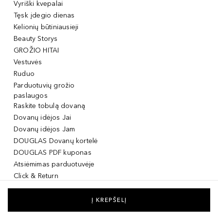
Vyriški kvepalai
Tęsk įdegio dienas
Kelionių būtiniausieji
Beauty Storys
GROŽIO HITAI
Vestuvės
Ruduo
Parduotuvių grožio
paslaugos
Raskite tobulą dovaną
Dovanų idėjos Jai
Dovanų idėjos Jam
DOUGLAS Dovanų kortelė
DOUGLAS PDF kuponas
Atsiėmimas parduotuvėje
Click & Return
DOUGLAS Grožio Kortelė
DOUGLAS Mobilioji
Į KREPŠELĮ
programėlė