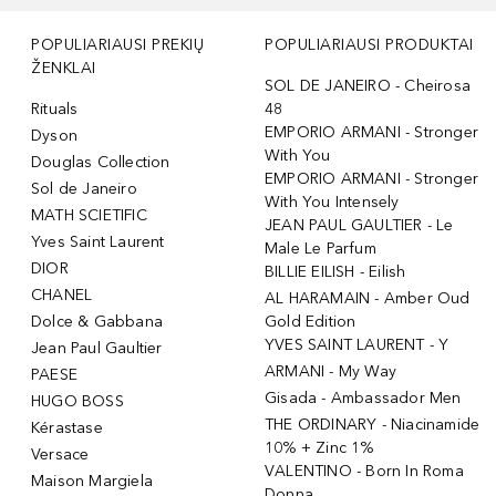
POPULIARIAUSI PREKIŲ
POPULIARIAUSI PRODUKTAI
ŽENKLAI
SOL DE JANEIRO - Cheirosa
Rituals
48
EMPORIO ARMANI - Stronger
Dyson
With You
Douglas Collection
EMPORIO ARMANI - Stronger
Sol de Janeiro
With You Intensely
MATH SCIETIFIC
JEAN PAUL GAULTIER - Le
Yves Saint Laurent
Male Le Parfum
DIOR
BILLIE EILISH - Eilish
CHANEL
AL HARAMAIN - Amber Oud
Dolce & Gabbana
Gold Edition
YVES SAINT LAURENT - Y
Jean Paul Gaultier
ARMANI - My Way
PAESE
Gisada - Ambassador Men
HUGO BOSS
THE ORDINARY - Niacinamide
Kérastase
10% + Zinc 1%
Versace
VALENTINO - Born In Roma
Maison Margiela
Donna