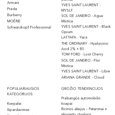
Armani
YVES SAINT LAURENT -
Prada
MYSLF
Burberry
SOL DE JANEIRO - Agua
MOÉRIE
Mistica
YVES SAINT LAURENT - Black
Schwarzkopf Professional
Opium
LATTAFA - Yara
THE ORDINARY - Hyaluronic
Acid 2% + B5
TOM FORD - Lost Cherry
SOL DE JANEIRO - Flor
Mistica
YVES SAINT LAURENT - Libre
ARIANA GRANDE - Cloud
POPULIARIAUSIOS
GROŽIO TENDENCIJOS
KATEGORIJOS
Prabangūs automobilio
Kvepalai
kvapai
Ricinos aliejus – Patarimai ir
Išpardavimas
ekspertų įžvalgos