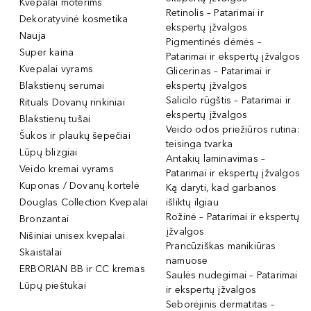
Kvepalai moterims
Retinolis – Patarimai ir
Dekoratyvinė kosmetika
ekspertų įžvalgos
Nauja
Pigmentinės dėmės –
Super kaina
Patarimai ir ekspertų įžvalgos
Kvepalai vyrams
Glicerinas – Patarimai ir
Blakstienų serumai
ekspertų įžvalgos
Salicilo rūgštis – Patarimai ir
Rituals Dovanų rinkiniai
ekspertų įžvalgos
Blakstienų tušai
Veido odos priežiūros rutina:
Šukos ir plaukų šepečiai
teisinga tvarka
Lūpų blizgiai
Antakių laminavimas –
Veido kremai vyrams
Patarimai ir ekspertų įžvalgos
Kuponas / Dovanų kortelė
Ką daryti, kad garbanos
Douglas Collection Kvepalai
išliktų ilgiau
Rožinė – Patarimai ir ekspertų
Bronzantai
įžvalgos
Nišiniai unisex kvepalai
Prancūziškas manikiūras
Skaistalai
namuose
ERBORIAN BB ir CC kremas
Saulės nudegimai – Patarimai
Lūpų pieštukai
ir ekspertų įžvalgos
Seborėjinis dermatitas –