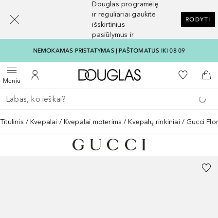
Douglas programėlę
[navigation.slideout.screenreader]
ir reguliariai gaukite
RODYTI
išskirtinius
pasiūlymus ir
nuolaidas
NEMOKAMAS PRISTATYMAS Į PAŠTOMATUS IKI 08 09
Į Douglas pagrindinį pu
Į mano nor
Atidaryti meniu
Į mano paskyrą
Į kr
Meniu
Grįžk atgal
Vykdykite paiešką
Titulinis
Kvepalai
Kvepalai moterims
Kvepalų rinkiniai
Gucci Flo