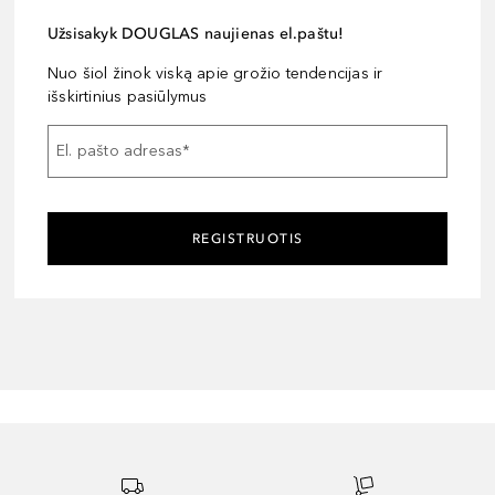
Užsisakyk DOUGLAS naujienas el.paštu!
Nuo šiol žinok viską apie grožio tendencijas ir
išskirtinius pasiūlymus
El. pašto adresas
*
REGISTRUOTIS