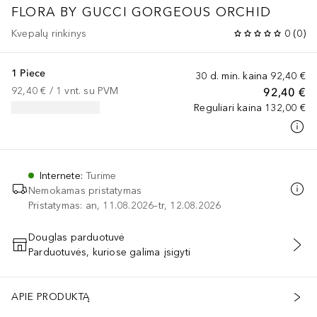
FLORA BY GUCCI
GORGEOUS ORCHID
Kvepalų rinkinys
0
(
0
)
1 Piece
30 d. min. kaina
92,40 €
92,40 €
 / 
1
vnt.
su PVM
92,40 €
Reguliari kaina
132,00 €
Internete
:
Turime
Nemokamas pristatymas
Pristatymas: an, 11.08.2026–tr, 12.08.2026
Douglas parduotuvė
Parduotuvės, kuriose galima įsigyti
PRIDĖTI Į KREPŠELĮ
APIE PRODUKTĄ