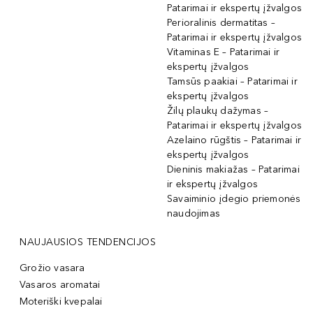
Patarimai ir ekspertų įžvalgos
Perioralinis dermatitas –
Patarimai ir ekspertų įžvalgos
Vitaminas E – Patarimai ir
ekspertų įžvalgos
Tamsūs paakiai – Patarimai ir
ekspertų įžvalgos
Žilų plaukų dažymas –
Patarimai ir ekspertų įžvalgos
Azelaino rūgštis – Patarimai ir
ekspertų įžvalgos
Dieninis makiažas – Patarimai
ir ekspertų įžvalgos
Savaiminio įdegio priemonės
naudojimas
NAUJAUSIOS TENDENCIJOS
Grožio vasara
Vasaros aromatai
Moteriški kvepalai