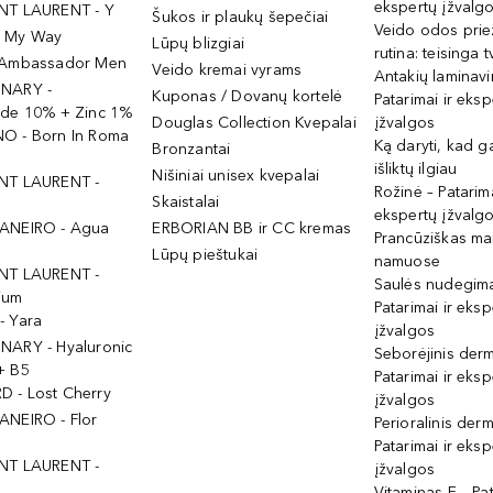
ekspertų įžvalg
NT LAURENT - Y
Šukos ir plaukų šepečiai
Veido odos prie
- My Way
Lūpų blizgiai
rutina: teisinga 
 Ambassador Men
Veido kremai vyrams
Antakių laminav
INARY -
Kuponas / Dovanų kortelė
Patarimai ir eksp
ide 10% + Zinc 1%
Douglas Collection Kvepalai
įžvalgos
O - Born In Roma
Ką daryti, kad 
Bronzantai
išliktų ilgiau
Nišiniai unisex kvepalai
NT LAURENT -
Rožinė – Patarima
Skaistalai
ekspertų įžvalg
ANEIRO - Agua
ERBORIAN BB ir CC kremas
Prancūziškas ma
Lūpų pieštukai
namuose
NT LAURENT -
Saulės nudegima
ium
Patarimai ir eksp
- Yara
įžvalgos
NARY - Hyaluronic
Seborėjinis derm
+ B5
Patarimai ir eksp
 - Lost Cherry
įžvalgos
ANEIRO - Flor
Perioralinis derm
Patarimai ir eksp
NT LAURENT -
įžvalgos
Vitaminas E – Pat