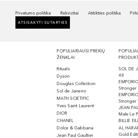
Privatumo politika
Rekvizitai
Atitikties politika
Pir
ATSISAKYTI SUTARTIES
POPULIARIAUSI PREKIŲ
POPULIA
ŽENKLAI
PRODUKT
Rituals
SOL DE J
48
Dyson
EMPORIO
Douglas Collection
Stronger
Sol de Janeiro
EMPORIO
MATH SCIETIFIC
Stronger 
Yves Saint Laurent
JEAN PAU
DIOR
Male Le 
CHANEL
BILLIE EIL
Dolce & Gabbana
AL HARA
Gold Edit
Jean Paul Gaultier