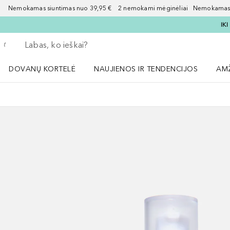
Nemokamas siuntimas nuo 39,95 € 2 nemokami mėginėliai Nemokamas d
IK
Grįžk atgal
Vykdykite paiešką
DOVANŲ KORTELĖ
NAUJIENOS IR TENDENCIJOS
AM
Atidaryti NAUJIENOS IR TENDENCIJOS 
Atid