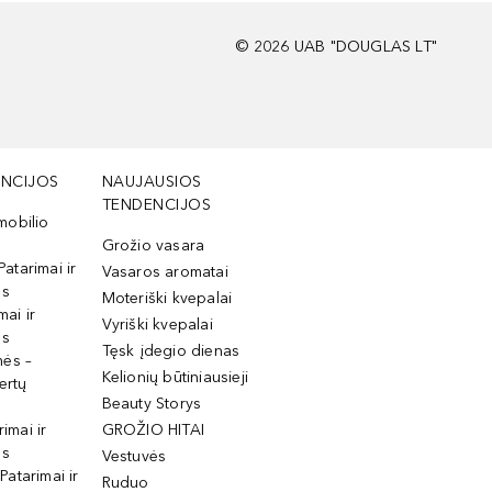
©
2026
UAB "DOUGLAS LT"
NCIJOS
NAUJAUSIOS
TENDENCIJOS
mobilio
Grožio vasara
Patarimai ir
Vasaros aromatai
os
Moteriški kvepalai
mai ir
Vyriški kvepalai
os
Tęsk įdegio dienas
mės –
Kelionių būtiniausieji
ertų
Beauty Storys
rimai ir
GROŽIO HITAI
os
Vestuvės
 Patarimai ir
Ruduo