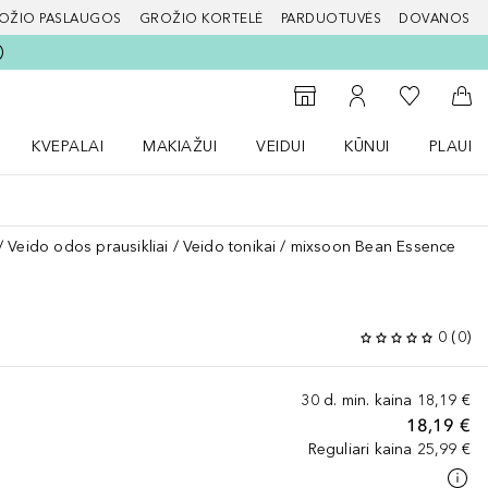
OŽIO PASLAUGOS
GROŽIO KORTELĖ
PARDUOTUVĖS
DOVANOS
slapį
Į mano nor
Į parduotuvių paiešką
Į mano paskyrą
Į kr
KVEPALAI
MAKIAŽUI
VEIDUI
KŪNUI
PLAUK
ŽENKLAI meniu
Atidaryti Kvepalai meniu
Atidaryti MAKIAŽUI meniu
Atidaryti VEIDUI meniu
Atidaryti KŪNUI men
Atidaryt
Veido odos prausikliai
Veido tonikai
mixsoon Bean Essence
0
(
0
)
30 d. min. kaina
18,19 €
18,19 €
Reguliari kaina
25,99 €