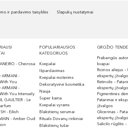
kimo ir pardavimo taisyklės
Slapukų nustatymai
RIAUSI
POPULIARIAUSIOS
GROŽIO TENDE
AI
KATEGORIJOS
Prabangūs auto
ANEIRO - Cheirosa
Kvepalai
kvapai
Ricinos aliejus – 
Išpardavimas
 ARMANI -
ekspertų įžvalg
Kvepalai moterims
 With You
Retinolis – Patari
Dekoratyvinė kosmetika
 ARMANI -
ekspertų įžvalg
Nauja
With You Intensely
Pigmentinės dė
Super kaina
L GAULTIER - Le
Patarimai ir eksp
Kvepalai vyrams
Parfum
įžvalgos
ISH - Eilish
Blakstienų serumai
Glicerinas – Pata
ekspertų įžvalg
MAIN - Amber Oud
Rituals Dovanų rinkiniai
Salicilo rūgštis –
ion
Blakstienų tušai