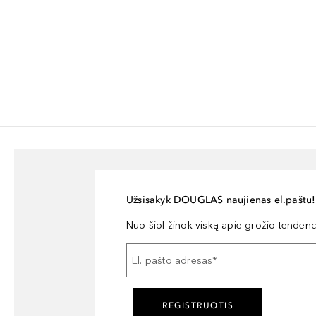
Užsisakyk DOUGLAS naujienas el.paštu!
Nuo šiol žinok viską apie grožio tendencij
El. pašto adresas
*
REGISTRUOTIS