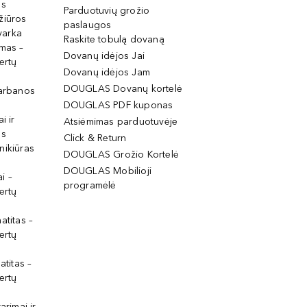
os
Parduotuvių grožio
žiūros
paslaugos
tvarka
Raskite tobulą dovaną
imas –
Dovanų idėjos Jai
ertų
Dovanų idėjos Jam
DOUGLAS Dovanų kortelė
garbanos
DOUGLAS PDF kuponas
i ir
Atsiėmimas parduotuvėje
os
Click & Return
nikiūras
DOUGLAS Grožio Kortelė
DOUGLAS Mobilioji
i –
programėlė
ertų
atitas –
ertų
atitas –
ertų
arimai ir