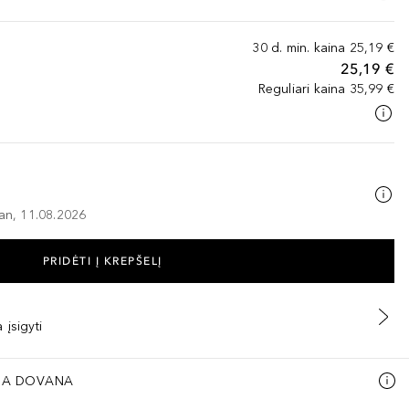
30 d. min. kaina
25,19 €
25,19 €
Reguliari kaina
35,99 €
–an, 11.08.2026
PRIDĖTI Į KREPŠELĮ
 įsigyti
A DOVANA