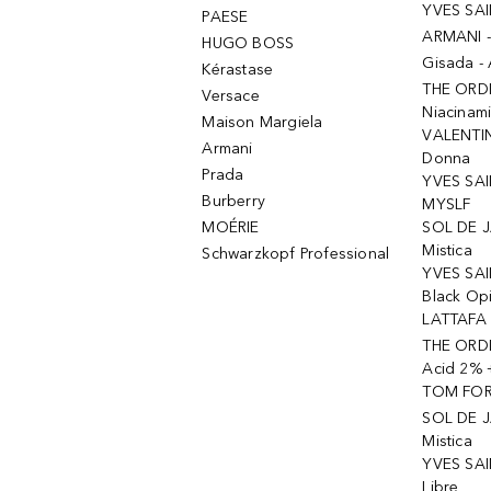
YVES SAI
PAESE
ARMANI 
HUGO BOSS
Gisada -
Kérastase
THE ORD
Versace
Niacinam
Maison Margiela
VALENTIN
Armani
Donna
Prada
YVES SAI
Burberry
MYSLF
MOÉRIE
SOL DE J
Mistica
Schwarzkopf Professional
YVES SAI
Black Op
LATTAFA 
THE ORDI
Acid 2% 
TOM FORD
SOL DE J
Mistica
YVES SAI
Libre