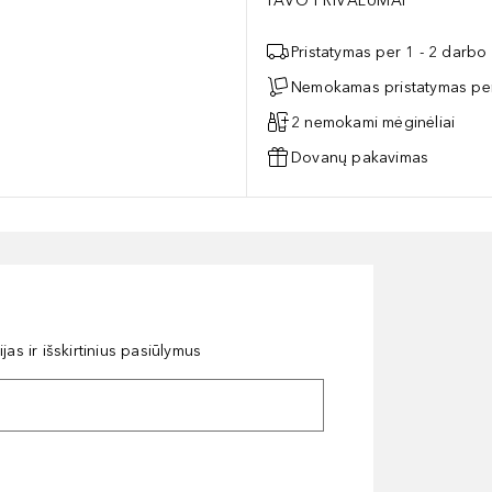
TAVO PRIVALUMAI
Pristatymas per 1 - 2 darbo
Nemokamas pristatymas per
2 nemokami mėginėliai
Dovanų pakavimas
as ir išskirtinius pasiūlymus