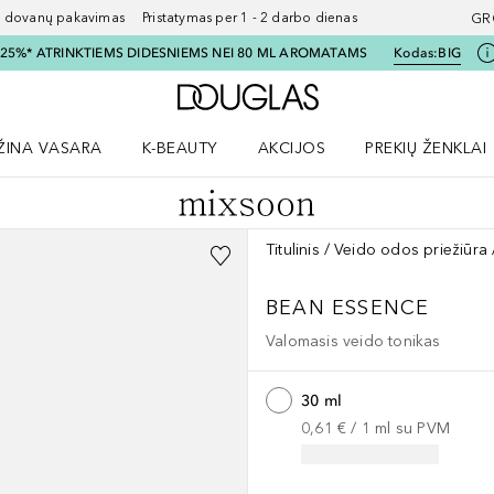
ovanų pakavimas Pristatymas per 1 - 2 darbo dienas
GR
I 25%* ATRINKTIEMS DIDESNIEMS NEI 80 ML AROMATAMS
Kodas:
BIG
Į Douglas pagrindinį pu
ŽINA VASARA
K-BEAUTY
AKCIJOS
PREKIŲ ŽENKLAI
meniu
aryti Amžina vasara meniu
Atidaryti AKCIJOS meniu
Atidaryti PREKIŲ 
Titulinis
Veido odos priežiūra
BEAN
ESSENCE
Valomasis veido tonikas
30 ml
0,61 €
 / 
1
ml
su PVM