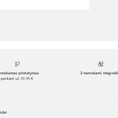
mokamas pristatymas
2 nemokami mėginėli
perkant už 39,95 €
ūdai