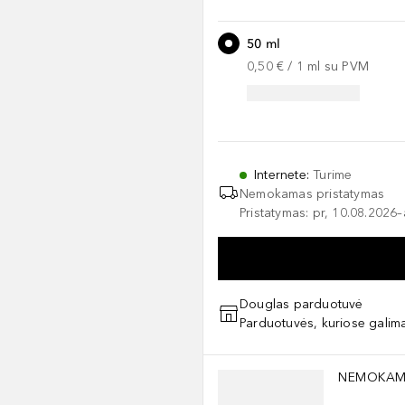
50 ml
0,50 €
 / 
1
ml
su PVM
Internete
:
Turime
Nemokamas pristatymas
Pristatymas: pr, 10.08.2026
Douglas parduotuvė
Parduotuvės, kuriose galima
Praleisti slankiklį
NEMOKAM