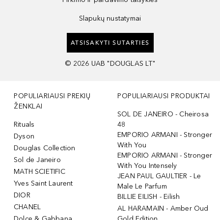
Slapukų nustatymai
ATSISAKYTI SUTARTIES
©
2026
UAB "DOUGLAS LT"
POPULIARIAUSI PREKIŲ
POPULIARIAUSI PRODUKTAI
ŽENKLAI
SOL DE JANEIRO - Cheirosa
Rituals
48
EMPORIO ARMANI - Stronger
Dyson
With You
Douglas Collection
EMPORIO ARMANI - Stronger
Sol de Janeiro
With You Intensely
MATH SCIETIFIC
JEAN PAUL GAULTIER - Le
Yves Saint Laurent
Male Le Parfum
DIOR
BILLIE EILISH - Eilish
CHANEL
AL HARAMAIN - Amber Oud
Dolce & Gabbana
Gold Edition