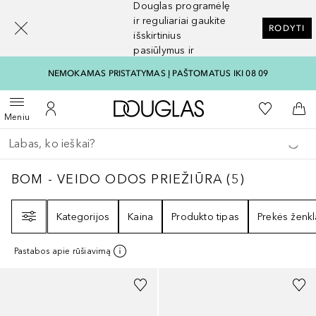
Douglas programėlę
[navigation.slideout.screenreader]
ir reguliariai gaukite
RODYTI
išskirtinius
pasiūlymus ir
nuolaidas
NEMOKAMAS PRISTATYMAS Į PAŠTOMATUS IKI 08 09
Į Douglas pagrindinį pu
Į mano nor
Atidaryti meniu
Į mano paskyrą
Į kr
Meniu
Grįžk atgal
Vykdykite paiešką
BOM - VEIDO ODOS PRIEŽIŪRA
5
REZULTAT
BOM - VEIDO ODOS PRIEŽIŪRA
(
5
)
Filtras
Kategorijos
Kaina
Produkto tipas
Prekės ženkl
Pastabos apie rūšiavimą