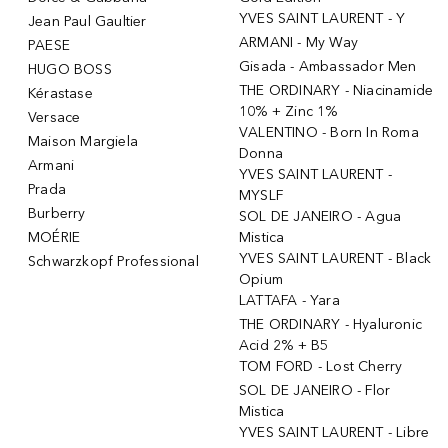
YVES SAINT LAURENT - Y
Jean Paul Gaultier
ARMANI - My Way
PAESE
Gisada - Ambassador Men
HUGO BOSS
THE ORDINARY - Niacinamide
Kérastase
10% + Zinc 1%
Versace
VALENTINO - Born In Roma
Maison Margiela
Donna
Armani
YVES SAINT LAURENT -
Prada
MYSLF
Burberry
SOL DE JANEIRO - Agua
MOÉRIE
Mistica
YVES SAINT LAURENT - Black
Schwarzkopf Professional
Opium
LATTAFA - Yara
THE ORDINARY - Hyaluronic
Acid 2% + B5
TOM FORD - Lost Cherry
SOL DE JANEIRO - Flor
Mistica
YVES SAINT LAURENT - Libre