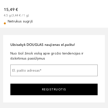
15,49 €
4.5
g
 (
3,44 €
 / 
1
g
)
Netrukus sugrįš
Užsisakyk DOUGLAS naujienas el.paštu!
Nuo šiol žinok viską apie grožio tendencijas ir
išskirtinius pasiūlymus
El. pašto adresas
*
REGISTRUOTIS