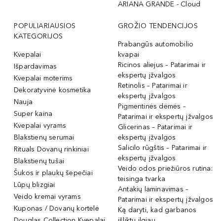
ARIANA GRANDE - Cloud
POPULIARIAUSIOS
GROŽIO TENDENCIJOS
KATEGORIJOS
Prabangūs automobilio
Kvepalai
kvapai
Ricinos aliejus – Patarimai ir
Išpardavimas
ekspertų įžvalgos
Kvepalai moterims
Retinolis – Patarimai ir
Dekoratyvinė kosmetika
ekspertų įžvalgos
Nauja
Pigmentinės dėmės –
Super kaina
Patarimai ir ekspertų įžvalgos
Kvepalai vyrams
Glicerinas – Patarimai ir
Blakstienų serumai
ekspertų įžvalgos
Salicilo rūgštis – Patarimai ir
Rituals Dovanų rinkiniai
ekspertų įžvalgos
Blakstienų tušai
Veido odos priežiūros rutina:
Šukos ir plaukų šepečiai
teisinga tvarka
Lūpų blizgiai
Antakių laminavimas –
Veido kremai vyrams
Patarimai ir ekspertų įžvalgos
Kuponas / Dovanų kortelė
Ką daryti, kad garbanos
Douglas Collection Kvepalai
išliktų ilgiau