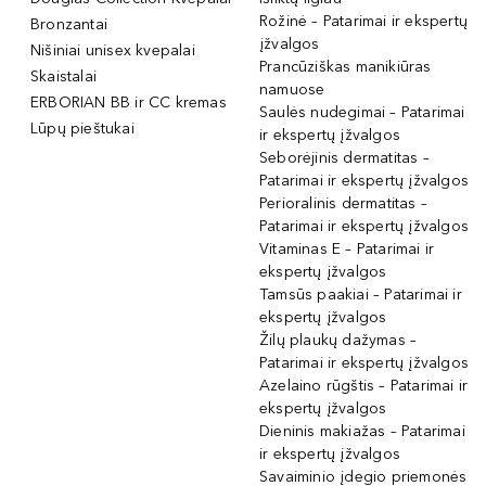
Rožinė – Patarimai ir ekspertų
Bronzantai
įžvalgos
Nišiniai unisex kvepalai
Prancūziškas manikiūras
Skaistalai
namuose
ERBORIAN BB ir CC kremas
Saulės nudegimai – Patarimai
Lūpų pieštukai
ir ekspertų įžvalgos
Seborėjinis dermatitas –
Patarimai ir ekspertų įžvalgos
Perioralinis dermatitas –
Patarimai ir ekspertų įžvalgos
Vitaminas E – Patarimai ir
ekspertų įžvalgos
Tamsūs paakiai – Patarimai ir
ekspertų įžvalgos
Žilų plaukų dažymas –
Patarimai ir ekspertų įžvalgos
Azelaino rūgštis – Patarimai ir
ekspertų įžvalgos
Dieninis makiažas – Patarimai
ir ekspertų įžvalgos
Savaiminio įdegio priemonės