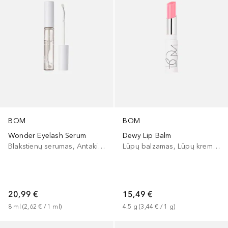
BOM
BOM
Wonder Eyelash Serum
Dewy Lip Balm
Blakstienų serumas, Antakių serumas, Blakstienų tušo pagrindas
Lūpų balzamas, Lūpų kremas
20,99 €
15,49 €
8
ml
 (
2,62 €
 / 
1
ml
)
4.5
g
 (
3,44 €
 / 
1
g
)