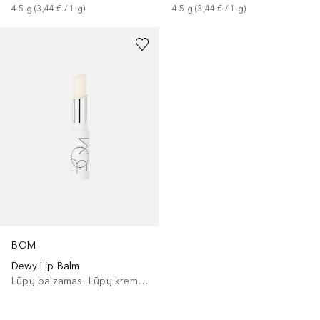
4.5
g
 (
3,44 €
 / 
1
g
)
4.5
g
 (
3,44 €
 / 
1
g
)
BOM
Dewy Lip Balm
Lūpų balzamas, Lūpų kremas