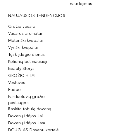
naudojimas
NAUJAUSIOS TENDENCIJOS
Grožio vasara
Vasaros aromatai
Moteriški kvepalai
Vyriški kvepalai
Tęsk įdegio dienas
Kelionių būtiniausieji
Beauty Storys
GROŽIO HITAI
Vestuvės
Ruduo
Parduotuvių grožio
paslaugos
Raskite tobulą dovaną
Dovanų idėjos Jai
Dovanų idėjos Jam
DOUGLAS Dovanų kortelė