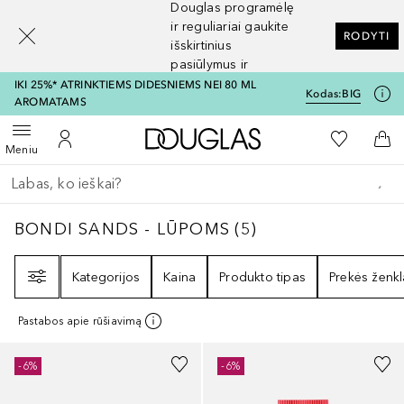
Douglas programėlę
[navigation.slideout.screenreader]
ir reguliariai gaukite
RODYTI
išskirtinius
pasiūlymus ir
nuolaidas
IKI 25%* ATRINKTIEMS DIDESNIEMS NEI 80 ML
Kodas:
BIG
AROMATAMS
Į Douglas pagrindinį pu
Į mano nor
Atidaryti meniu
Į mano paskyrą
Į kr
Meniu
Grįžk atgal
Vykdykite paiešką
BONDI SANDS - LŪPOMS
5
REZULTATAI
BONDI SANDS - LŪPOMS
(
5
)
Filtras
Kategorijos
Kaina
Produkto tipas
Prekės ženkl
Pastabos apie rūšiavimą
-6%
-6%