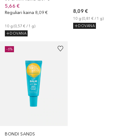
5,66 €
8,09 €
Reguliari kaina
8,09 €
10
g
 (
0,81 €
 / 
1
g
)
DOVANA
10
g
 (
0,57 €
 / 
1
g
)
DOVANA
-6%
BONDI SANDS