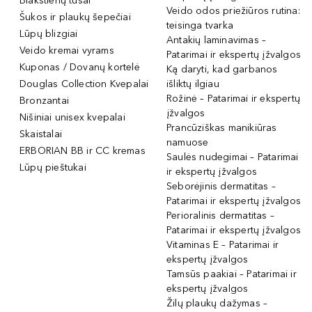
Blakstienų tušai
Veido odos priežiūros rutina:
Šukos ir plaukų šepečiai
teisinga tvarka
Lūpų blizgiai
Antakių laminavimas –
Veido kremai vyrams
Patarimai ir ekspertų įžvalgos
Kuponas / Dovanų kortelė
Ką daryti, kad garbanos
Douglas Collection Kvepalai
išliktų ilgiau
Rožinė – Patarimai ir ekspertų
Bronzantai
įžvalgos
Nišiniai unisex kvepalai
Prancūziškas manikiūras
Skaistalai
namuose
ERBORIAN BB ir CC kremas
Saulės nudegimai – Patarimai
Lūpų pieštukai
ir ekspertų įžvalgos
Seborėjinis dermatitas –
Patarimai ir ekspertų įžvalgos
Perioralinis dermatitas –
Patarimai ir ekspertų įžvalgos
Vitaminas E – Patarimai ir
ekspertų įžvalgos
Tamsūs paakiai – Patarimai ir
ekspertų įžvalgos
Žilų plaukų dažymas –