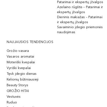
Patarimai ir ekspertų įžvalgos
Azelaino rūgštis – Patarimai ir
ekspertų įžvalgos
Dieninis makiažas – Patarimai
ir ekspertų įžvalgos
Savaiminio įdegio priemonės
naudojimas
NAUJAUSIOS TENDENCIJOS
Grožio vasara
Vasaros aromatai
Moteriški kvepalai
Vyriški kvepalai
Tęsk įdegio dienas
Kelionių būtiniausieji
Beauty Storys
GROŽIO HITAI
Vestuvės
Ruduo