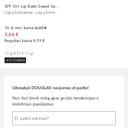
SPF 50+ Lip Balm Sweet Vanilla
Lūpų balzamas, Lūpų kremas
30 d. min. kaina
6,07 €
5,66 €
Reguliari kaina
8,09 €
10
g
 (
0,57 €
 / 
1
g
)
DOVANA
Užsisakyk DOUGLAS naujienas el.paštu!
Nuo šiol žinok viską apie grožio tendencijas ir
išskirtinius pasiūlymus
El. pašto adresas
*