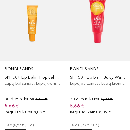
BONDI SANDS
BONDI SANDS
SPF 50+ Lip Balm Tropical Mango
SPF 50+ Lip Balm Juicy Watermelon
Lūpų balzamas, Lūpų kremas
Lūpų balzamas, Lūpų kremas
30 d. min. kaina
6,07 €
30 d. min. kaina
6,07 €
5,66 €
5,66 €
Reguliari kaina
8,09 €
Reguliari kaina
8,09 €
10
g
 (
0,57 €
 / 
1
g
)
10
g
 (
0,57 €
 / 
1
g
)