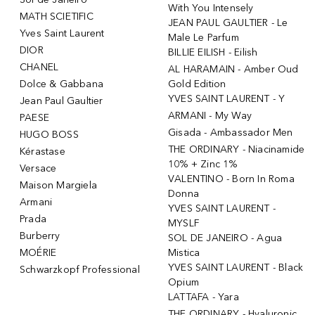
With You Intensely
MATH SCIETIFIC
JEAN PAUL GAULTIER - Le
Yves Saint Laurent
Male Le Parfum
DIOR
BILLIE EILISH - Eilish
CHANEL
AL HARAMAIN - Amber Oud
Dolce & Gabbana
Gold Edition
YVES SAINT LAURENT - Y
Jean Paul Gaultier
ARMANI - My Way
PAESE
Gisada - Ambassador Men
HUGO BOSS
THE ORDINARY - Niacinamide
Kérastase
10% + Zinc 1%
Versace
VALENTINO - Born In Roma
Maison Margiela
Donna
Armani
YVES SAINT LAURENT -
Prada
MYSLF
Burberry
SOL DE JANEIRO - Agua
MOÉRIE
Mistica
YVES SAINT LAURENT - Black
Schwarzkopf Professional
Opium
LATTAFA - Yara
THE ORDINARY - Hyaluronic