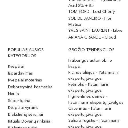
Acid 2% + B5
TOM FORD - Lost Cherry
SOL DE JANEIRO - Flor
Mistica
YVES SAINT LAURENT - Libre
ARIANA GRANDE - Cloud
POPULIARIAUSIOS
GROŽIO TENDENCIJOS
KATEGORIJOS
Prabangūs automobilio
Kvepalai
kvapai
Ricinos aliejus – Patarimai ir
Išpardavimas
ekspertų įžvalgos
Kvepalai moterims
Retinolis – Patarimai ir
Dekoratyvinė kosmetika
ekspertų įžvalgos
Nauja
Pigmentinės dėmės –
Super kaina
Patarimai ir ekspertų įžvalgos
Kvepalai vyrams
Glicerinas – Patarimai ir
Blakstienų serumai
ekspertų įžvalgos
Salicilo rūgštis – Patarimai ir
Rituals Dovanų rinkiniai
ekspertų įžvalgos