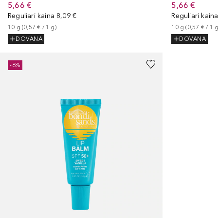
5,66 €
5,66 €
Reguliari kaina
8,09 €
Reguliari kain
10
g
 (
0,57 €
 / 
1
g
)
10
g
 (
0,57 €
 / 
1
DOVANA
DOVANA
-6%