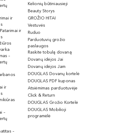
Kelionių būtiniausieji
ertų
Beauty Storys
rimai ir
GROŽIO HITAI
os
Vestuvės
 Patarimai ir
Ruduo
os
Parduotuvių grožio
žiūros
paslaugos
tvarka
Raskite tobulą dovaną
imas –
Dovanų idėjos Jai
ertų
Dovanų idėjos Jam
DOUGLAS Dovanų kortelė
garbanos
DOUGLAS PDF kuponas
i ir
Atsiėmimas parduotuvėje
os
Click & Return
nikiūras
DOUGLAS Grožio Kortelė
DOUGLAS Mobilioji
i –
programėlė
ertų
atitas –