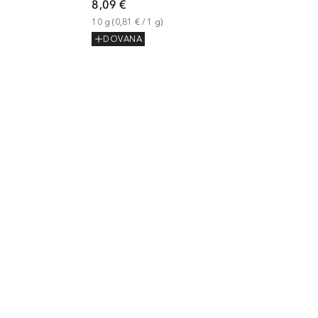
8,09 €
10
g
 (
0,81 €
 / 
1
g
)
DOVANA