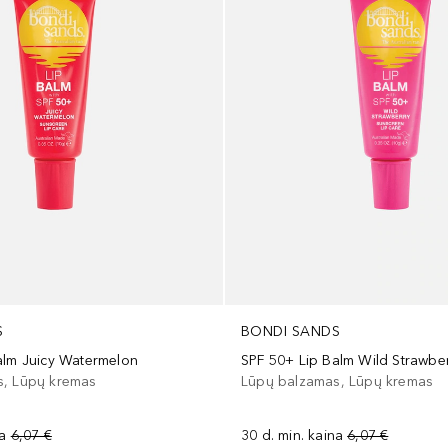
S
BONDI SANDS
alm Juicy Watermelon
SPF 50+ Lip Balm Wild Strawbe
s, Lūpų kremas
Lūpų balzamas, Lūpų kremas
na
6,07 €
30 d. min. kaina
6,07 €