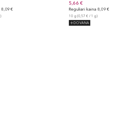
5,66 €
a
8,09 €
Reguliari kaina
8,09 €
g
)
10
g
 (
0,57 €
 / 
1
g
)
DOVANA