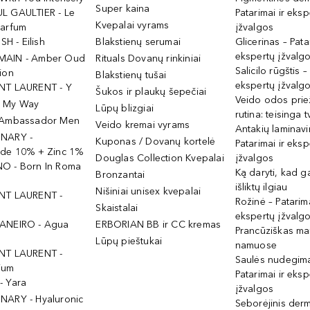
Super kaina
L GAULTIER - Le
Patarimai ir eksp
Kvepalai vyrams
Parfum
įžvalgos
ISH - Eilish
Blakstienų serumai
Glicerinas – Pata
ekspertų įžvalg
MAIN - Amber Oud
Rituals Dovanų rinkiniai
Salicilo rūgštis –
ion
Blakstienų tušai
ekspertų įžvalg
NT LAURENT - Y
Šukos ir plaukų šepečiai
Veido odos prie
- My Way
Lūpų blizgiai
rutina: teisinga 
 Ambassador Men
Veido kremai vyrams
Antakių laminav
INARY -
Kuponas / Dovanų kortelė
Patarimai ir eksp
ide 10% + Zinc 1%
Douglas Collection Kvepalai
įžvalgos
O - Born In Roma
Ką daryti, kad 
Bronzantai
išliktų ilgiau
Nišiniai unisex kvepalai
NT LAURENT -
Rožinė – Patarima
Skaistalai
ekspertų įžvalg
ANEIRO - Agua
ERBORIAN BB ir CC kremas
Prancūziškas ma
Lūpų pieštukai
namuose
NT LAURENT -
Saulės nudegima
ium
Patarimai ir eksp
- Yara
įžvalgos
NARY - Hyaluronic
Seborėjinis derm