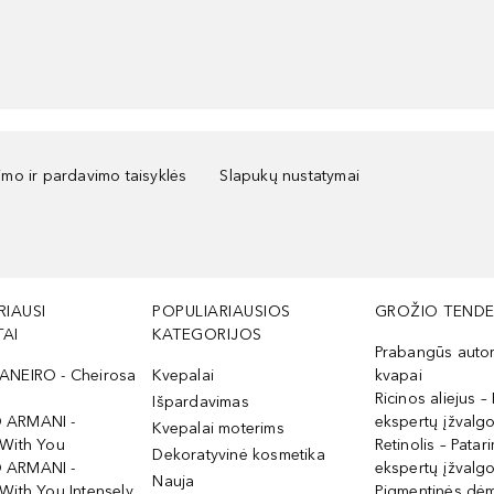
kimo ir pardavimo taisyklės
Slapukų nustatymai
RIAUSI
POPULIARIAUSIOS
GROŽIO TENDE
AI
KATEGORIJOS
Prabangūs auto
ANEIRO - Cheirosa
Kvepalai
kvapai
Ricinos aliejus – 
Išpardavimas
 ARMANI -
ekspertų įžvalg
Kvepalai moterims
 With You
Retinolis – Patari
Dekoratyvinė kosmetika
 ARMANI -
ekspertų įžvalg
Nauja
With You Intensely
Pigmentinės dė