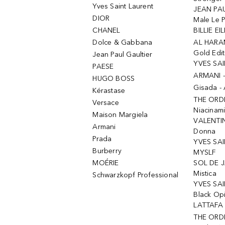
Yves Saint Laurent
JEAN PAU
DIOR
Male Le 
CHANEL
BILLIE EIL
Dolce & Gabbana
AL HARA
Gold Edit
Jean Paul Gaultier
YVES SAI
PAESE
ARMANI 
HUGO BOSS
Gisada -
Kérastase
THE ORD
Versace
Niacinam
Maison Margiela
VALENTIN
Armani
Donna
Prada
YVES SAI
Burberry
MYSLF
MOÉRIE
SOL DE J
Mistica
Schwarzkopf Professional
YVES SAI
Black Op
LATTAFA 
THE ORDI