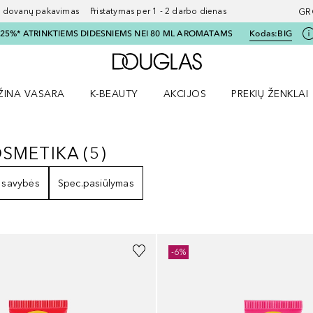
ovanų pakavimas Pristatymas per 1 - 2 darbo dienas
GR
I 25%* ATRINKTIEMS DIDESNIEMS NEI 80 ML AROMATAMS
Kodas:
BIG
Į Douglas pagrindinį pu
ŽINA VASARA
K-BEAUTY
AKCIJOS
PREKIŲ ŽENKLAI
meniu
aryti Amžina vasara meniu
Atidaryti AKCIJOS meniu
Atidaryti PREKIŲ 
OSMETIKA
(
5
)
KOSMETIKA
5
REZULTATAI
 savybės
Spec.pasiūlymas
-6%