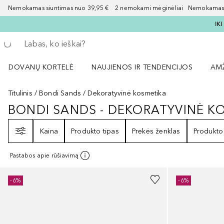
Nemokamas siuntimas nuo 39,95 € 2 nemokami mėginėliai Nemokamas d
IK
Grįžk atgal
Vykdykite paiešką
DOVANŲ KORTELĖ
NAUJIENOS IR TENDENCIJOS
AM
Atidaryti NAUJIENOS IR TENDENCIJOS 
Atid
Titulinis
Bondi Sands
Dekoratyvinė kosmetika
BONDI SANDS - DEKORATYVINĖ K
BONDI SANDS - DEKORATYVINĖ 
Filtras
Kaina
Produkto tipas
Prekės ženklas
Produkto
Pastabos apie rūšiavimą
-6%
-6%