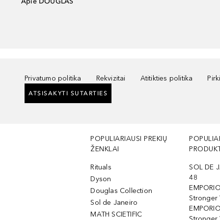
Apie DOUGLAS
Privatumo politika
Rekvizitai
Atitikties politika
Pir
ATSISAKYTI SUTARTIES
POPULIARIAUSI PREKIŲ
POPULIA
ŽENKLAI
PRODUKT
Rituals
SOL DE J
48
Dyson
EMPORIO
Douglas Collection
Stronger
Sol de Janeiro
EMPORIO
MATH SCIETIFIC
Stronger 