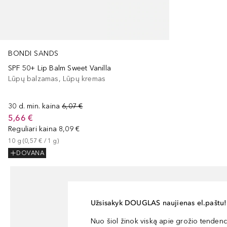
BONDI SANDS
SPF 50+ Lip Balm Sweet Vanilla
Lūpų balzamas, Lūpų kremas
30 d. min. kaina
6,07 €
5,66 €
Reguliari kaina
8,09 €
10
g
 (
0,57 €
 / 
1
g
)
DOVANA
Užsisakyk DOUGLAS naujienas el.paštu!
Nuo šiol žinok viską apie grožio tendencij