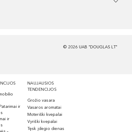
©
2026
UAB "DOUGLAS LT"
NCIJOS
NAUJAUSIOS
TENDENCIJOS
mobilio
Grožio vasara
Patarimai ir
Vasaros aromatai
os
Moteriški kvepalai
mai ir
Vyriški kvepalai
os
Tęsk įdegio dienas
mės –