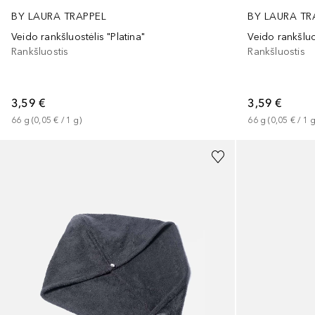
BY LAURA TR
BY LAURA TRAPPEL
Veido rankšluo
Veido rankšluostėlis "Platina"
Rankšluostis
Rankšluostis
3,59 €
3,59 €
66
g
 (
0,05 €
 / 
1
66
g
 (
0,05 €
 / 
1
g
)