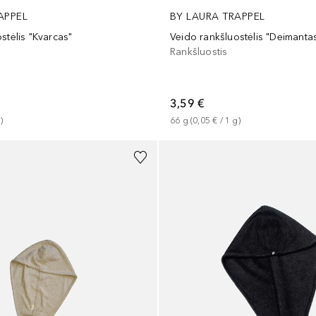
APPEL
BY LAURA TRAPPEL
stėlis "Kvarcas"
Veido rankšluostėlis "Deimanta
Rankšluostis
3,59 €
g
)
66
g
 (
0,05 €
 / 
1
g
)