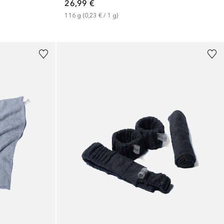
26,99 €
116
g
 (
0,23 €
 / 
1
g
)