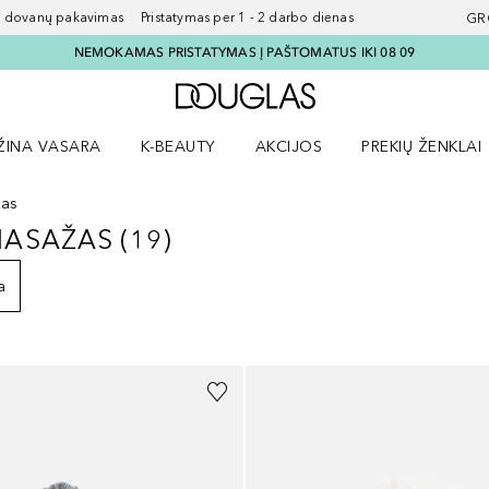
ovanų pakavimas Pristatymas per 1 - 2 darbo dienas
GR
NEMOKAMAS PRISTATYMAS Į PAŠTOMATUS IKI 08 09
Į Douglas pagrindinį pu
ŽINA VASARA
K-BEAUTY
AKCIJOS
PREKIŲ ŽENKLAI
meniu
aryti Amžina vasara meniu
Atidaryti AKCIJOS meniu
Atidaryti PREKIŲ 
žas
 MASAŽAS
(
19
)
R MASAŽAS
19
REZULTATAI
a