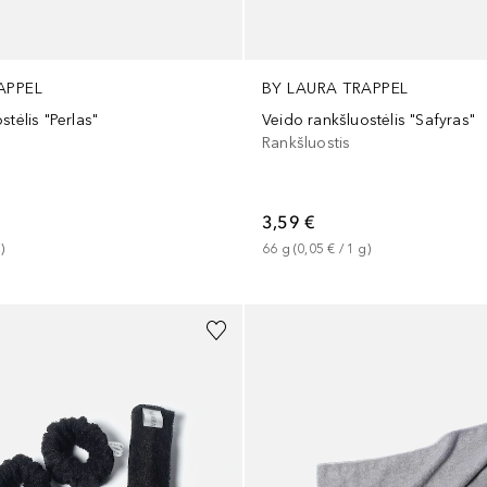
APPEL
BY LAURA TRAPPEL
stėlis "Perlas"
Veido rankšluostėlis "Safyras"
Rankšluostis
3,59 €
g
)
66
g
 (
0,05 €
 / 
1
g
)