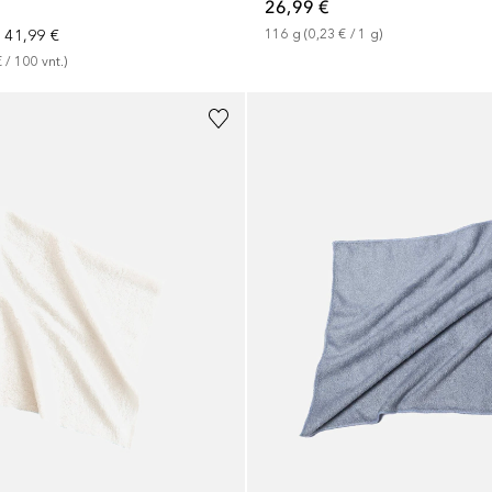
26,99 €
a
41,99 €
116
g
 (
0,23 €
 / 
1
g
)
€
 / 
100
vnt.
)