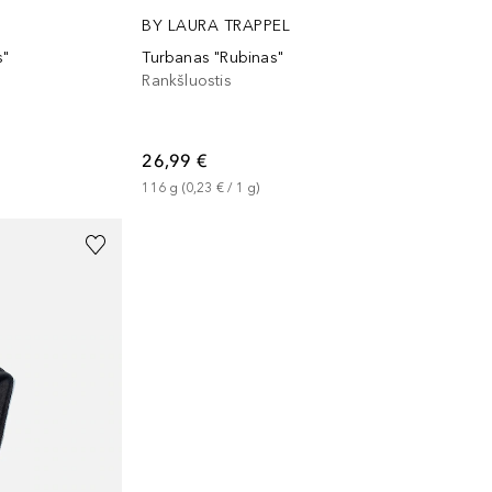
BY LAURA TRAPPEL
s"
Turbanas "Rubinas"
Rankšluostis
26,99 €
116
g
 (
0,23 €
 / 
1
g
)