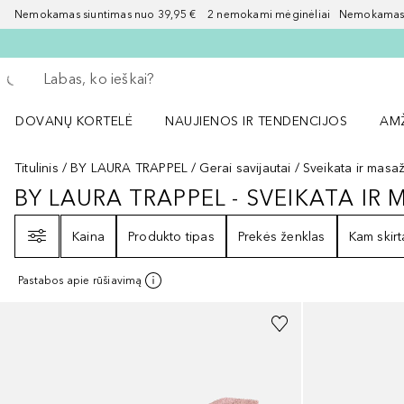
Nemokamas siuntimas nuo 39,95 € 2 nemokami mėginėliai Nemokamas d
Grįžk atgal
Vykdykite paiešką
DOVANŲ KORTELĖ
NAUJIENOS IR TENDENCIJOS
AM
Atidaryti NAUJIENOS IR TENDENCIJOS 
Atid
Titulinis
BY LAURA TRAPPEL
Gerai savijautai
Sveikata ir masa
BY LAURA TRAPPEL - SVEIKATA IR
BY LAURA TRAPPEL - SVEIKATA I
Filtras
Kaina
Produkto tipas
Prekės ženklas
Kam skirt
Pastabos apie rūšiavimą