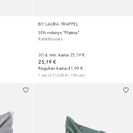
BY LAURA TRAPPEL
SPA rinkinys "Platina"
Rankšluostis
30 d. min. kaina
25,19 €
25,19 €
Reguliari kaina
41,99 €
1
vnt.
 (
2 519,00 €
 / 
100
vnt.
)