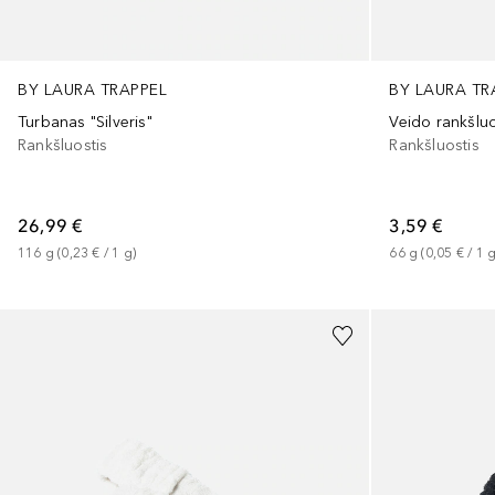
BY LAURA TRAPPEL
BY LAURA TR
Turbanas "Silveris"
Veido rankšluo
Rankšluostis
Rankšluostis
26,99 €
3,59 €
116
g
 (
0,23 €
 / 
1
g
)
66
g
 (
0,05 €
 / 
1