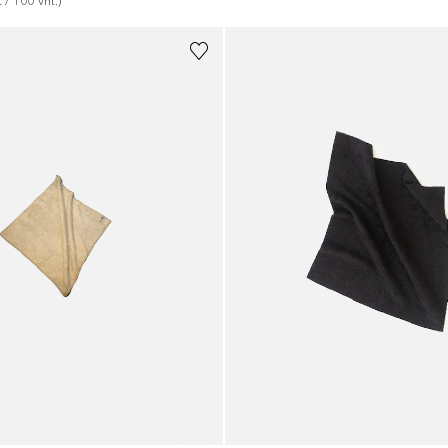
€
 / 
100
vnt.
)