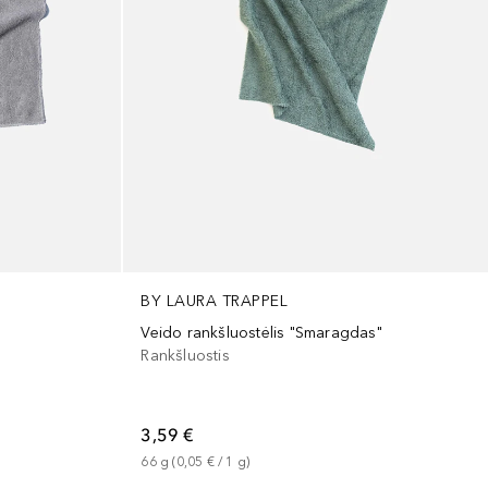
BY LAURA TRAPPEL
Veido rankšluostėlis "Smaragdas"
Rankšluostis
3,59 €
66
g
 (
0,05 €
 / 
1
g
)