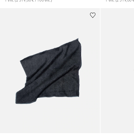
1
vnt.
 (
2 519,00 €
 / 
100
vnt.
)
1
vnt.
 (
2 519,00 