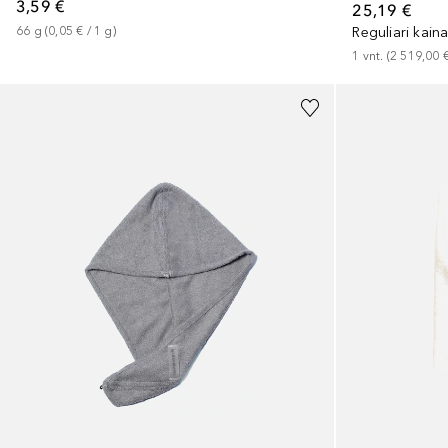
3,59 €
25,19 €
66
g
 (
0,05 €
 / 
1
g
)
Reguliari kain
1
vnt.
 (
2 519,00 