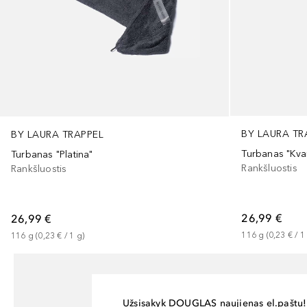
BY LAURA TR
BY LAURA TRAPPEL
Turbanas "Kva
Turbanas "Platina"
Rankšluostis
Rankšluostis
26,99 €
26,99 €
116
g
 (
0,23 €
 / 
1
116
g
 (
0,23 €
 / 
1
g
)
Užsisakyk DOUGLAS naujienas el.paštu!