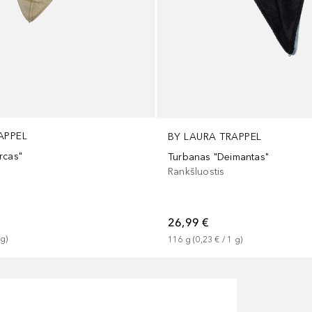
APPEL
BY LAURA TRAPPEL
rcas"
Turbanas "Deimantas"
Rankšluostis
26,99 €
g
)
116
g
 (
0,23 €
 / 
1
g
)