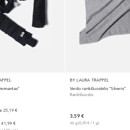
APPEL
BY LAURA TRAPPEL
Deimantas"
Veido rankšluostėlis "Silveris"
Rankšluostis
na
25,19 €
3,59 €
a
41,99 €
66
g
 (
0,05 €
 / 
1
g
)