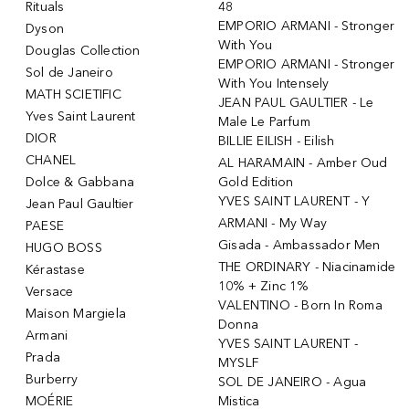
Rituals
48
EMPORIO ARMANI - Stronger
Dyson
With You
Douglas Collection
EMPORIO ARMANI - Stronger
Sol de Janeiro
With You Intensely
MATH SCIETIFIC
JEAN PAUL GAULTIER - Le
Yves Saint Laurent
Male Le Parfum
DIOR
BILLIE EILISH - Eilish
CHANEL
AL HARAMAIN - Amber Oud
Dolce & Gabbana
Gold Edition
YVES SAINT LAURENT - Y
Jean Paul Gaultier
ARMANI - My Way
PAESE
Gisada - Ambassador Men
HUGO BOSS
THE ORDINARY - Niacinamide
Kérastase
10% + Zinc 1%
Versace
VALENTINO - Born In Roma
Maison Margiela
Donna
Armani
YVES SAINT LAURENT -
Prada
MYSLF
Burberry
SOL DE JANEIRO - Agua
MOÉRIE
Mistica