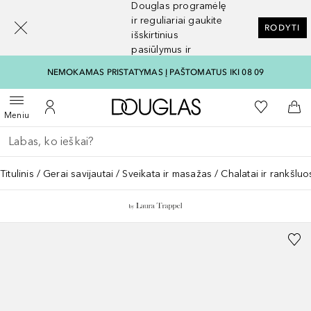
Douglas programėlę
[navigation.slideout.screenreader]
ir reguliariai gaukite
RODYTI
išskirtinius
pasiūlymus ir
nuolaidas
NEMOKAMAS PRISTATYMAS Į PAŠTOMATUS IKI 08 09
Į Douglas pagrindinį pu
Į mano nor
Atidaryti meniu
Į mano paskyrą
Į kr
Meniu
Grįžk atgal
Vykdykite paiešką
Titulinis
Gerai savijautai
Sveikata ir masažas
Chalatai ir rankšluo