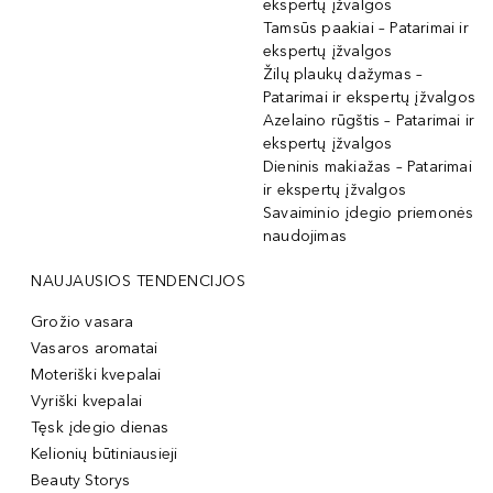
ekspertų įžvalgos
Tamsūs paakiai – Patarimai ir
ekspertų įžvalgos
Žilų plaukų dažymas –
Patarimai ir ekspertų įžvalgos
Azelaino rūgštis – Patarimai ir
ekspertų įžvalgos
Dieninis makiažas – Patarimai
ir ekspertų įžvalgos
Savaiminio įdegio priemonės
naudojimas
NAUJAUSIOS TENDENCIJOS
Grožio vasara
Vasaros aromatai
Moteriški kvepalai
Vyriški kvepalai
Tęsk įdegio dienas
Kelionių būtiniausieji
Beauty Storys