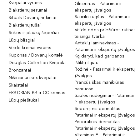
Kvepalai vyrams
Glicerinas – Patarimai ir
Blakstienų serumai
ekspertų įžvalgos
Salicilo rūgštis – Patarimai ir
Rituals Dovanų rinkiniai
ekspertų įžvalgos
Blakstienų tušai
Veido odos priežiūros rutina:
Šukos ir plaukų šepečiai
teisinga tvarka
Lūpų blizgiai
Antakių laminavimas –
Veido kremai vyrams
Patarimai ir ekspertų įžvalgos
Kuponas / Dovanų kortelė
Ką daryti, kad garbanos
Douglas Collection Kvepalai
išliktų ilgiau
Rožinė – Patarimai ir ekspertų
Bronzantai
įžvalgos
Nišiniai unisex kvepalai
Prancūziškas manikiūras
Skaistalai
namuose
ERBORIAN BB ir CC kremas
Saulės nudegimai – Patarimai
Lūpų pieštukai
ir ekspertų įžvalgos
Seborėjinis dermatitas –
Patarimai ir ekspertų įžvalgos
Perioralinis dermatitas –
Patarimai ir ekspertų įžvalgos
Vitaminas E – Patarimai ir