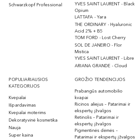
YVES SAINT LAURENT - Black
Schwarzkopf Professional
Opium
LATTAFA - Yara
THE ORDINARY - Hyaluronic
Acid 2% + B5
TOM FORD - Lost Cherry
SOL DE JANEIRO - Flor
Mistica
YVES SAINT LAURENT - Libre
ARIANA GRANDE - Cloud
POPULIARIAUSIOS
GROŽIO TENDENCIJOS
KATEGORIJOS
Prabangūs automobilio
Kvepalai
kvapai
Ricinos aliejus – Patarimai ir
Išpardavimas
ekspertų įžvalgos
Kvepalai moterims
Retinolis – Patarimai ir
Dekoratyvinė kosmetika
ekspertų įžvalgos
Nauja
Pigmentinės dėmės –
Super kaina
Patarimai ir ekspertų įžvalgos