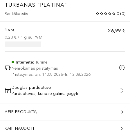
TURBANAS "PLATINA"
Rankšluostis
0
(
0
)
1 vnt.
26,99 €
0,23 €
 / 
1
g
su PVM
Internete
:
Turime
Nemokamas pristatymas
Pristatymas: an, 11.08.2026–tr, 12.08.2026
Douglas parduotuvė
Parduotuvės, kuriose galima įsigyti
PRIDĖTI Į KREPŠELĮ
APIE PRODUKTĄ
KAIP NAUDOTI