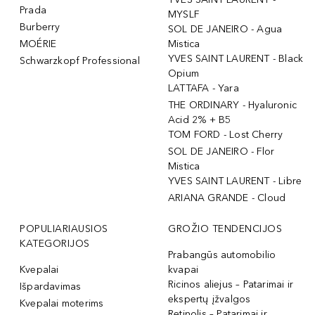
Prada
MYSLF
Burberry
SOL DE JANEIRO - Agua
MOÉRIE
Mistica
YVES SAINT LAURENT - Black
Schwarzkopf Professional
Opium
LATTAFA - Yara
THE ORDINARY - Hyaluronic
Acid 2% + B5
TOM FORD - Lost Cherry
SOL DE JANEIRO - Flor
Mistica
YVES SAINT LAURENT - Libre
ARIANA GRANDE - Cloud
POPULIARIAUSIOS
GROŽIO TENDENCIJOS
KATEGORIJOS
Prabangūs automobilio
Kvepalai
kvapai
Ricinos aliejus – Patarimai ir
Išpardavimas
ekspertų įžvalgos
Kvepalai moterims
Retinolis – Patarimai ir