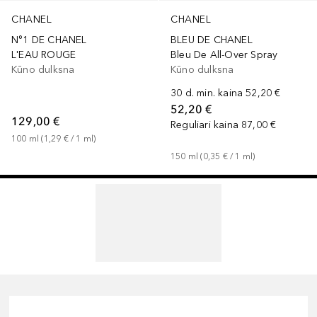
CHANEL
CHANEL
N°1 DE CHANEL
BLEU DE CHANEL
L'EAU ROUGE
Bleu De All-Over Spray
Kūno dulksna
Kūno dulksna
30 d. min. kaina
52,20 €
52,20 €
129,00 €
Reguliari kaina
87,00 €
100
ml
 (
1,29 €
 / 
1
ml
)
150
ml
 (
0,35 €
 / 
1
ml
)