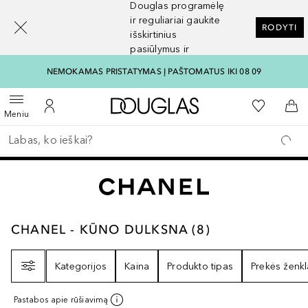
Douglas programėlę
[navigation.slideout.screenreader]
ir reguliariai gaukite
RODYTI
išskirtinius
pasiūlymus ir
nuolaidas
NEMOKAMAS PRISTATYMAS Į PAŠTOMATUS IKI 08 09
Į Douglas pagrindinį pu
Į mano nor
Atidaryti meniu
Į mano paskyrą
Į kr
Meniu
Grįžk atgal
Vykdykite paiešką
CHANEL - KŪNO DULKSNA
8
REZULTATAI
CHANEL - KŪNO DULKSNA
(
8
)
Filtras
Kategorijos
Kaina
Produkto tipas
Prekės ženkl
Pastabos apie rūšiavimą