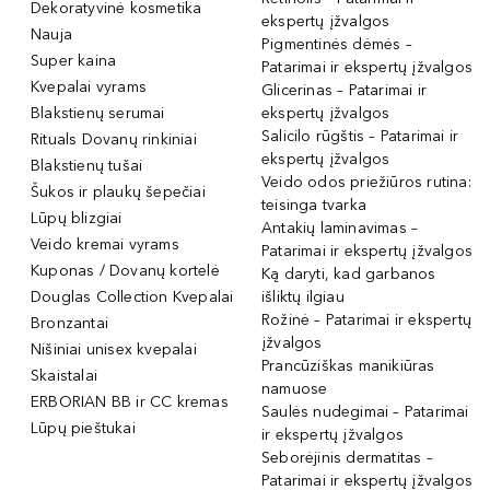
Dekoratyvinė kosmetika
ekspertų įžvalgos
Nauja
Pigmentinės dėmės –
Super kaina
Patarimai ir ekspertų įžvalgos
Kvepalai vyrams
Glicerinas – Patarimai ir
Blakstienų serumai
ekspertų įžvalgos
Salicilo rūgštis – Patarimai ir
Rituals Dovanų rinkiniai
ekspertų įžvalgos
Blakstienų tušai
Veido odos priežiūros rutina:
Šukos ir plaukų šepečiai
teisinga tvarka
Lūpų blizgiai
Antakių laminavimas –
Veido kremai vyrams
Patarimai ir ekspertų įžvalgos
Kuponas / Dovanų kortelė
Ką daryti, kad garbanos
Douglas Collection Kvepalai
išliktų ilgiau
Rožinė – Patarimai ir ekspertų
Bronzantai
įžvalgos
Nišiniai unisex kvepalai
Prancūziškas manikiūras
Skaistalai
namuose
ERBORIAN BB ir CC kremas
Saulės nudegimai – Patarimai
Lūpų pieštukai
ir ekspertų įžvalgos
Seborėjinis dermatitas –
Patarimai ir ekspertų įžvalgos