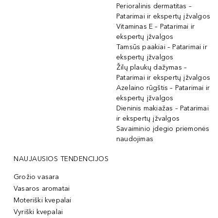
Perioralinis dermatitas –
Patarimai ir ekspertų įžvalgos
Vitaminas E – Patarimai ir
ekspertų įžvalgos
Tamsūs paakiai – Patarimai ir
ekspertų įžvalgos
Žilų plaukų dažymas –
Patarimai ir ekspertų įžvalgos
Azelaino rūgštis – Patarimai ir
ekspertų įžvalgos
Dieninis makiažas – Patarimai
ir ekspertų įžvalgos
Savaiminio įdegio priemonės
naudojimas
NAUJAUSIOS TENDENCIJOS
Grožio vasara
Vasaros aromatai
Moteriški kvepalai
Vyriški kvepalai