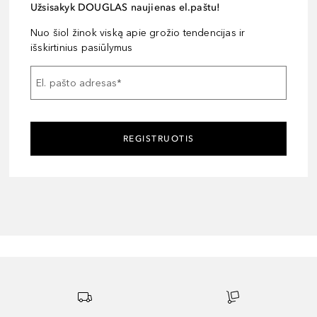
Užsisakyk DOUGLAS naujienas el.paštu!
Nuo šiol žinok viską apie grožio tendencijas ir
išskirtinius pasiūlymus
El. pašto adresas
*
REGISTRUOTIS