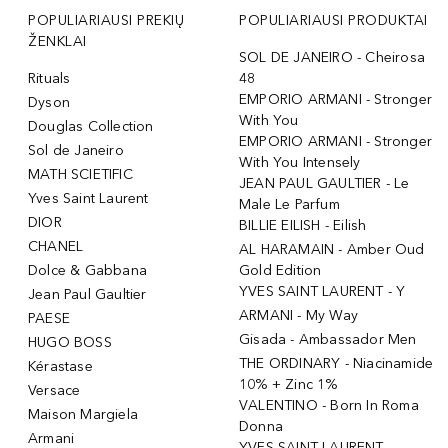
POPULIARIAUSI PREKIŲ
POPULIARIAUSI PRODUKTAI
ŽENKLAI
SOL DE JANEIRO - Cheirosa
Rituals
48
EMPORIO ARMANI - Stronger
Dyson
With You
Douglas Collection
EMPORIO ARMANI - Stronger
Sol de Janeiro
With You Intensely
MATH SCIETIFIC
JEAN PAUL GAULTIER - Le
Yves Saint Laurent
Male Le Parfum
DIOR
BILLIE EILISH - Eilish
CHANEL
AL HARAMAIN - Amber Oud
Dolce & Gabbana
Gold Edition
YVES SAINT LAURENT - Y
Jean Paul Gaultier
ARMANI - My Way
PAESE
Gisada - Ambassador Men
HUGO BOSS
THE ORDINARY - Niacinamide
Kérastase
10% + Zinc 1%
Versace
VALENTINO - Born In Roma
Maison Margiela
Donna
Armani
YVES SAINT LAURENT -