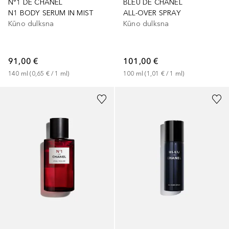
N°1 DE CHANEL
BLEU DE CHANEL
N1 BODY SERUM IN MIST
ALL-OVER SPRAY
Kūno dulksna
Kūno dulksna
91,00 €
101,00 €
140
ml
 (
0,65 €
 / 
1
ml
)
100
ml
 (
1,01 €
 / 
1
ml
)