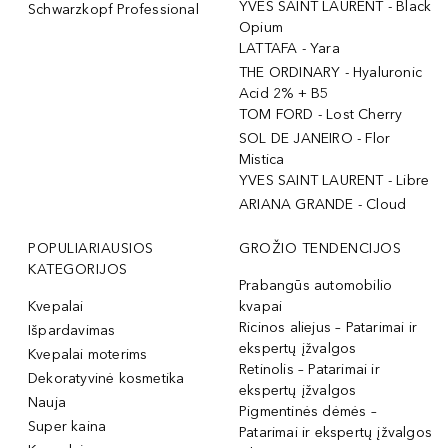
YVES SAINT LAURENT - Black
Schwarzkopf Professional
Opium
LATTAFA - Yara
THE ORDINARY - Hyaluronic
Acid 2% + B5
TOM FORD - Lost Cherry
SOL DE JANEIRO - Flor
Mistica
YVES SAINT LAURENT - Libre
ARIANA GRANDE - Cloud
POPULIARIAUSIOS
GROŽIO TENDENCIJOS
KATEGORIJOS
Prabangūs automobilio
Kvepalai
kvapai
Ricinos aliejus – Patarimai ir
Išpardavimas
ekspertų įžvalgos
Kvepalai moterims
Retinolis – Patarimai ir
Dekoratyvinė kosmetika
ekspertų įžvalgos
Nauja
Pigmentinės dėmės –
Super kaina
Patarimai ir ekspertų įžvalgos