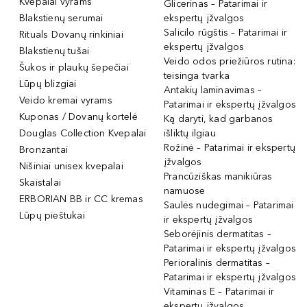
Kvepalai vyrams
Glicerinas – Patarimai ir
Blakstienų serumai
ekspertų įžvalgos
Salicilo rūgštis – Patarimai ir
Rituals Dovanų rinkiniai
ekspertų įžvalgos
Blakstienų tušai
Veido odos priežiūros rutina:
Šukos ir plaukų šepečiai
teisinga tvarka
Lūpų blizgiai
Antakių laminavimas –
Veido kremai vyrams
Patarimai ir ekspertų įžvalgos
Kuponas / Dovanų kortelė
Ką daryti, kad garbanos
Douglas Collection Kvepalai
išliktų ilgiau
Rožinė – Patarimai ir ekspertų
Bronzantai
įžvalgos
Nišiniai unisex kvepalai
Prancūziškas manikiūras
Skaistalai
namuose
ERBORIAN BB ir CC kremas
Saulės nudegimai – Patarimai
Lūpų pieštukai
ir ekspertų įžvalgos
Seborėjinis dermatitas –
Patarimai ir ekspertų įžvalgos
Perioralinis dermatitas –
Patarimai ir ekspertų įžvalgos
Vitaminas E – Patarimai ir
ekspertų įžvalgos