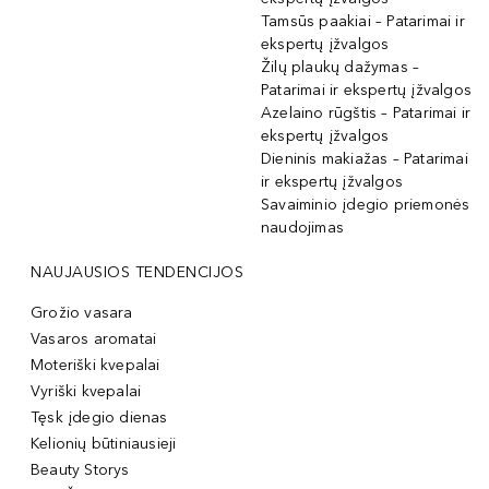
Tamsūs paakiai – Patarimai ir
ekspertų įžvalgos
Žilų plaukų dažymas –
Patarimai ir ekspertų įžvalgos
Azelaino rūgštis – Patarimai ir
ekspertų įžvalgos
Dieninis makiažas – Patarimai
ir ekspertų įžvalgos
Savaiminio įdegio priemonės
naudojimas
NAUJAUSIOS TENDENCIJOS
Grožio vasara
Vasaros aromatai
Moteriški kvepalai
Vyriški kvepalai
Tęsk įdegio dienas
Kelionių būtiniausieji
Beauty Storys