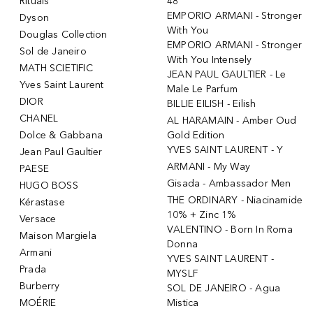
Rituals
48
EMPORIO ARMANI - Stronger
Dyson
With You
Douglas Collection
EMPORIO ARMANI - Stronger
Sol de Janeiro
With You Intensely
MATH SCIETIFIC
JEAN PAUL GAULTIER - Le
Yves Saint Laurent
Male Le Parfum
DIOR
BILLIE EILISH - Eilish
CHANEL
AL HARAMAIN - Amber Oud
Dolce & Gabbana
Gold Edition
YVES SAINT LAURENT - Y
Jean Paul Gaultier
ARMANI - My Way
PAESE
Gisada - Ambassador Men
HUGO BOSS
THE ORDINARY - Niacinamide
Kérastase
10% + Zinc 1%
Versace
VALENTINO - Born In Roma
Maison Margiela
Donna
Armani
YVES SAINT LAURENT -
Prada
MYSLF
Burberry
SOL DE JANEIRO - Agua
MOÉRIE
Mistica