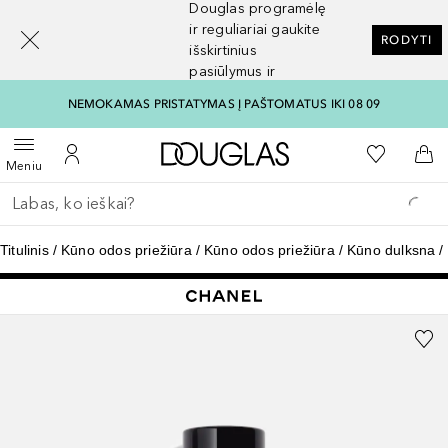
Douglas programėlę
[navigation.slideout.screenreader]
ir reguliariai gaukite
RODYTI
išskirtinius
pasiūlymus ir
nuolaidas
NEMOKAMAS PRISTATYMAS Į PAŠTOMATUS IKI 08 09
Į Douglas pagrindinį pu
Į mano nor
Atidaryti meniu
Į mano paskyrą
Į kr
Meniu
Grįžk atgal
Vykdykite paiešką
Titulinis
Kūno odos priežiūra
Kūno odos priežiūra
Kūno dulksna