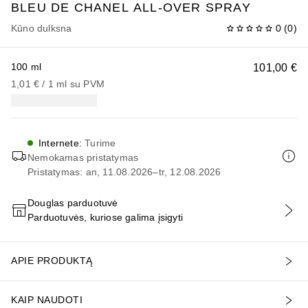
BLEU DE CHANEL
ALL-OVER SPRAY
Kūno dulksna
0
(
0
)
100 ml
101,00 €
1,01 €
 / 
1
ml
su PVM
Internete
:
Turime
Nemokamas pristatymas
Pristatymas: an, 11.08.2026–tr, 12.08.2026
Douglas parduotuvė
Parduotuvės, kuriose galima įsigyti
PRIDĖTI Į KREPŠELĮ
APIE PRODUKTĄ
KAIP NAUDOTI