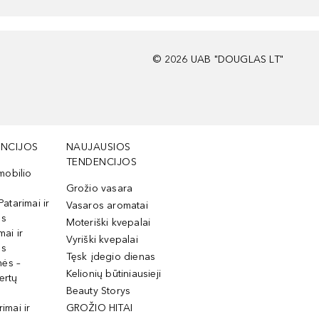
©
2026
UAB "DOUGLAS LT"
NCIJOS
NAUJAUSIOS
TENDENCIJOS
mobilio
Grožio vasara
Patarimai ir
Vasaros aromatai
os
Moteriški kvepalai
mai ir
Vyriški kvepalai
os
Tęsk įdegio dienas
mės –
Kelionių būtiniausieji
ertų
Beauty Storys
rimai ir
GROŽIO HITAI