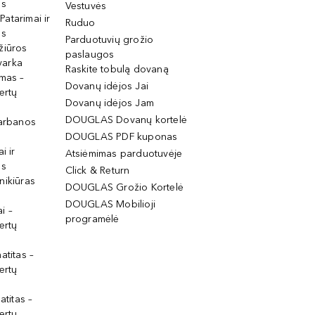
os
Vestuvės
 Patarimai ir
Ruduo
os
Parduotuvių grožio
žiūros
paslaugos
tvarka
Raskite tobulą dovaną
imas –
Dovanų idėjos Jai
ertų
Dovanų idėjos Jam
DOUGLAS Dovanų kortelė
garbanos
DOUGLAS PDF kuponas
i ir
Atsiėmimas parduotuvėje
os
Click & Return
nikiūras
DOUGLAS Grožio Kortelė
DOUGLAS Mobilioji
i –
programėlė
ertų
atitas –
ertų
atitas –
ertų