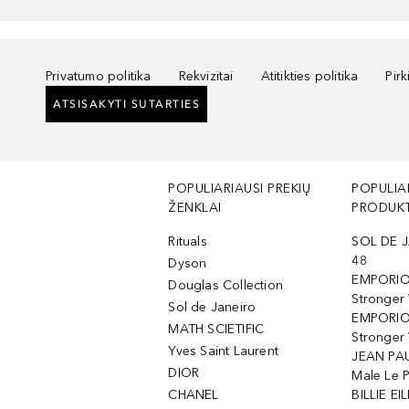
Privatumo politika
Rekvizitai
Atitikties politika
Pir
ATSISAKYTI SUTARTIES
POPULIARIAUSI PREKIŲ
POPULIA
ŽENKLAI
PRODUKT
Rituals
SOL DE J
48
Dyson
EMPORIO
Douglas Collection
Stronger
Sol de Janeiro
EMPORIO
MATH SCIETIFIC
Stronger 
Yves Saint Laurent
JEAN PAU
DIOR
Male Le 
CHANEL
BILLIE EIL