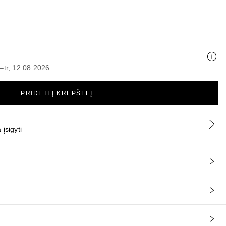
–tr, 12.08.2026
PRIDĖTI Į KREPŠELĮ
įsigyti