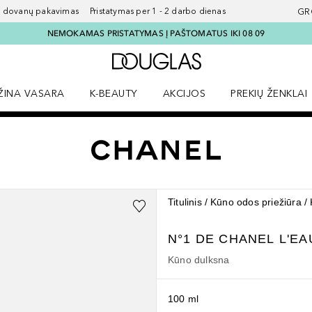
ovanų pakavimas Pristatymas per 1 - 2 darbo dienas
GR
NEMOKAMAS PRISTATYMAS Į PAŠTOMATUS IKI 08 09
Į Douglas pagrindinį pu
ŽINA VASARA
K-BEAUTY
AKCIJOS
PREKIŲ ŽENKLAI
meniu
aryti Amžina vasara meniu
Atidaryti AKCIJOS meniu
Atidaryti PREKIŲ 
Titulinis
Kūno odos priežiūra
N°1 DE CHANEL
L'E
Kūno dulksna
100 ml