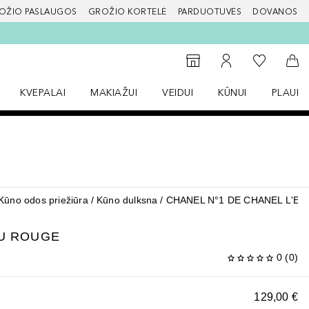
OŽIO PASLAUGOS
GROŽIO KORTELĖ
PARDUOTUVĖS
DOVANOS
slapį
Į mano nor
Į parduotuvių paiešką
Į mano paskyrą
Į kr
KVEPALAI
MAKIAŽUI
VEIDUI
KŪNUI
PLAUK
ŽENKLAI meniu
Atidaryti Kvepalai meniu
Atidaryti MAKIAŽUI meniu
Atidaryti VEIDUI meniu
Atidaryti KŪNUI men
Atidaryt
Kūno odos priežiūra
Kūno dulksna
CHANEL N°1 DE CHANEL L'E
AU ROUGE
0
(
0
)
129,00 €