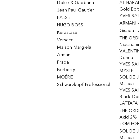
Dolce & Gabbana
AL HARA
Gold Edit
Jean Paul Gaultier
YVES SAI
PAESE
ARMANI 
HUGO BOSS
Gisada -
Kérastase
THE ORD
Versace
Niacinam
Maison Margiela
VALENTIN
Armani
Donna
Prada
YVES SAI
Burberry
MYSLF
MOÉRIE
SOL DE J
Mistica
Schwarzkopf Professional
YVES SAI
Black Op
LATTAFA 
THE ORDI
Acid 2% 
TOM FORD
SOL DE J
Mistica