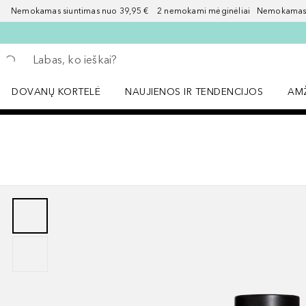
Nemokamas siuntimas nuo 39,95 € 2 nemokami mėginėliai Nemokamas d
Grįžk atgal
Vykdykite paiešką
DOVANŲ KORTELĖ
NAUJIENOS IR TENDENCIJOS
AM
Atidaryti NAUJIENOS IR TENDENCIJOS 
Atid