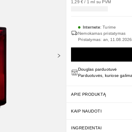
1,29 €
 / 
1
ml
su PVM
Internete
:
Turime
Nemokamas pristatymas
Pristatymas: an, 11.08.2026
Douglas parduotuvė
Parduotuvės, kuriose galima 
APIE PRODUKTĄ
KAIP NAUDOTI
INGREDIENTAI