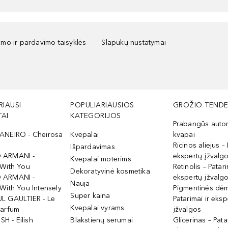
kimo ir pardavimo taisyklės
Slapukų nustatymai
RIAUSI
POPULIARIAUSIOS
GROŽIO TENDE
AI
KATEGORIJOS
Prabangūs auto
ANEIRO - Cheirosa
Kvepalai
kvapai
Ricinos aliejus – 
Išpardavimas
 ARMANI -
ekspertų įžvalg
Kvepalai moterims
 With You
Retinolis – Patari
Dekoratyvinė kosmetika
 ARMANI -
ekspertų įžvalg
Nauja
With You Intensely
Pigmentinės dė
Super kaina
L GAULTIER - Le
Patarimai ir eksp
Kvepalai vyrams
Parfum
įžvalgos
ISH - Eilish
Blakstienų serumai
Glicerinas – Pata