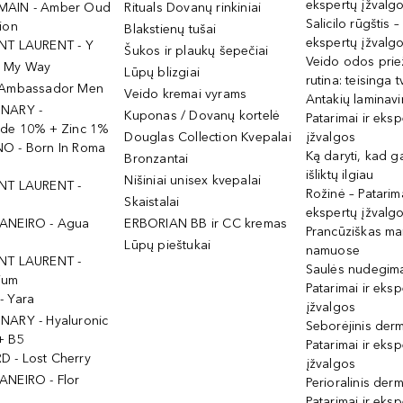
ekspertų įžvalg
MAIN - Amber Oud
Rituals Dovanų rinkiniai
Salicilo rūgštis –
ion
Blakstienų tušai
ekspertų įžvalg
NT LAURENT - Y
Šukos ir plaukų šepečiai
Veido odos prie
- My Way
Lūpų blizgiai
rutina: teisinga 
 Ambassador Men
Veido kremai vyrams
Antakių laminav
INARY -
Kuponas / Dovanų kortelė
Patarimai ir eksp
ide 10% + Zinc 1%
Douglas Collection Kvepalai
įžvalgos
O - Born In Roma
Ką daryti, kad 
Bronzantai
išliktų ilgiau
Nišiniai unisex kvepalai
NT LAURENT -
Rožinė – Patarima
Skaistalai
ekspertų įžvalg
ANEIRO - Agua
ERBORIAN BB ir CC kremas
Prancūziškas ma
Lūpų pieštukai
namuose
NT LAURENT -
Saulės nudegima
ium
Patarimai ir eksp
- Yara
įžvalgos
NARY - Hyaluronic
Seborėjinis derm
+ B5
Patarimai ir eksp
 - Lost Cherry
įžvalgos
ANEIRO - Flor
Perioralinis derm
Patarimai ir eksp