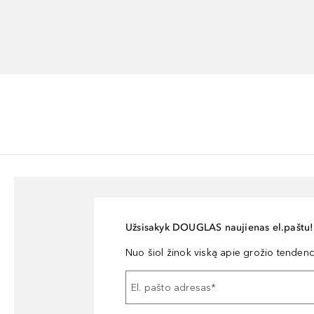
Užsisakyk DOUGLAS naujienas el.paštu!
Nuo šiol žinok viską apie grožio tendencij
El. pašto adresas
*