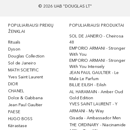
©
2026
UAB "DOUGLAS LT"
POPULIARIAUSI PREKIŲ
POPULIARIAUSI PRODUKTAI
ŽENKLAI
SOL DE JANEIRO - Cheirosa
Rituals
48
EMPORIO ARMANI - Stronger
Dyson
With You
Douglas Collection
EMPORIO ARMANI - Stronger
Sol de Janeiro
With You Intensely
MATH SCIETIFIC
JEAN PAUL GAULTIER - Le
Yves Saint Laurent
Male Le Parfum
DIOR
BILLIE EILISH - Eilish
CHANEL
AL HARAMAIN - Amber Oud
Dolce & Gabbana
Gold Edition
YVES SAINT LAURENT - Y
Jean Paul Gaultier
ARMANI - My Way
PAESE
Gisada - Ambassador Men
HUGO BOSS
THE ORDINARY - Niacinamide
Kérastase