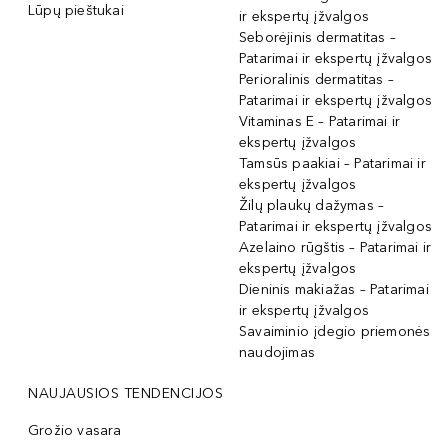
Lūpų pieštukai
ir ekspertų įžvalgos
Seborėjinis dermatitas –
Patarimai ir ekspertų įžvalgos
Perioralinis dermatitas –
Patarimai ir ekspertų įžvalgos
Vitaminas E – Patarimai ir
ekspertų įžvalgos
Tamsūs paakiai – Patarimai ir
ekspertų įžvalgos
Žilų plaukų dažymas –
Patarimai ir ekspertų įžvalgos
Azelaino rūgštis – Patarimai ir
ekspertų įžvalgos
Dieninis makiažas – Patarimai
ir ekspertų įžvalgos
Savaiminio įdegio priemonės
naudojimas
NAUJAUSIOS TENDENCIJOS
Grožio vasara