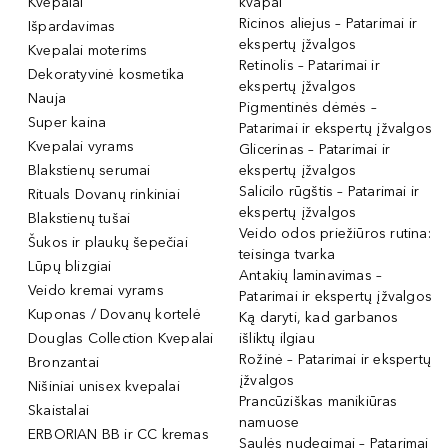
Kvepalai
kvapai
Ricinos aliejus – Patarimai ir
Išpardavimas
ekspertų įžvalgos
Kvepalai moterims
Retinolis – Patarimai ir
Dekoratyvinė kosmetika
ekspertų įžvalgos
Nauja
Pigmentinės dėmės –
Super kaina
Patarimai ir ekspertų įžvalgos
Kvepalai vyrams
Glicerinas – Patarimai ir
Blakstienų serumai
ekspertų įžvalgos
Salicilo rūgštis – Patarimai ir
Rituals Dovanų rinkiniai
ekspertų įžvalgos
Blakstienų tušai
Veido odos priežiūros rutina:
Šukos ir plaukų šepečiai
teisinga tvarka
Lūpų blizgiai
Antakių laminavimas –
Veido kremai vyrams
Patarimai ir ekspertų įžvalgos
Kuponas / Dovanų kortelė
Ką daryti, kad garbanos
Douglas Collection Kvepalai
išliktų ilgiau
Rožinė – Patarimai ir ekspertų
Bronzantai
įžvalgos
Nišiniai unisex kvepalai
Prancūziškas manikiūras
Skaistalai
namuose
ERBORIAN BB ir CC kremas
Saulės nudegimai – Patarimai