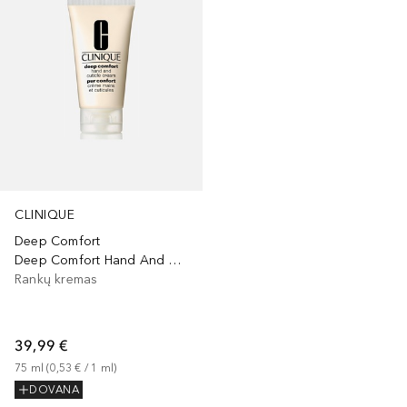
CLINIQUE
Deep Comfort
Deep Comfort Hand And Cuticle Cream
Rankų kremas
39,99 €
75
ml
 (
0,53 €
 / 
1
ml
)
DOVANA