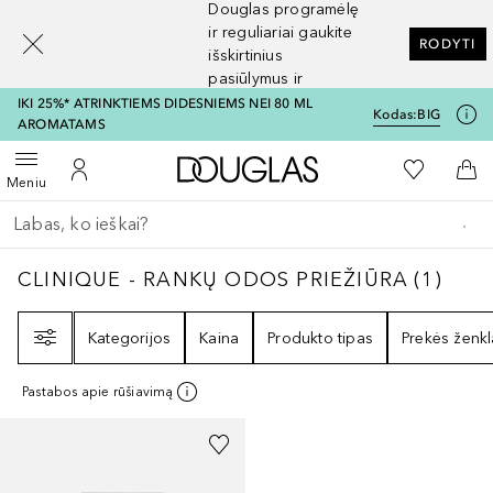
Douglas programėlę
[navigation.slideout.screenreader]
ir reguliariai gaukite
RODYTI
išskirtinius
pasiūlymus ir
nuolaidas
IKI 25%* ATRINKTIEMS DIDESNIEMS NEI 80 ML
Kodas:
BIG
AROMATAMS
Į Douglas pagrindinį pu
Į mano nor
Atidaryti meniu
Į mano paskyrą
Į kr
Meniu
Grįžk atgal
Vykdykite paiešką
CLINIQUE - RANKŲ ODOS PRIEŽIŪRA
1
REZ
CLINIQUE - RANKŲ ODOS PRIEŽIŪRA
(
1
)
Filtras
Kategorijos
Kaina
Produkto tipas
Prekės ženkl
Pastabos apie rūšiavimą