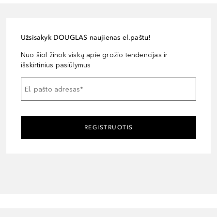
Užsisakyk DOUGLAS naujienas el.paštu!
Nuo šiol žinok viską apie grožio tendencijas ir
išskirtinius pasiūlymus
El. pašto adresas
*
REGISTRUOTIS