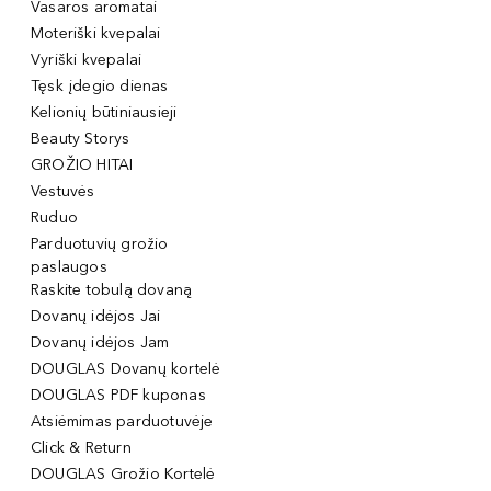
Vasaros aromatai
Moteriški kvepalai
Vyriški kvepalai
Tęsk įdegio dienas
Kelionių būtiniausieji
Beauty Storys
GROŽIO HITAI
Vestuvės
Ruduo
Parduotuvių grožio
paslaugos
Raskite tobulą dovaną
Dovanų idėjos Jai
Dovanų idėjos Jam
DOUGLAS Dovanų kortelė
DOUGLAS PDF kuponas
Atsiėmimas parduotuvėje
Click & Return
DOUGLAS Grožio Kortelė