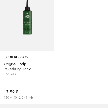
FOUR REASONS
Original Scalp
Revitalizing Tonic
Tonikas
17,99 €
150
ml
 (
0,12 €
 / 
1
ml
)