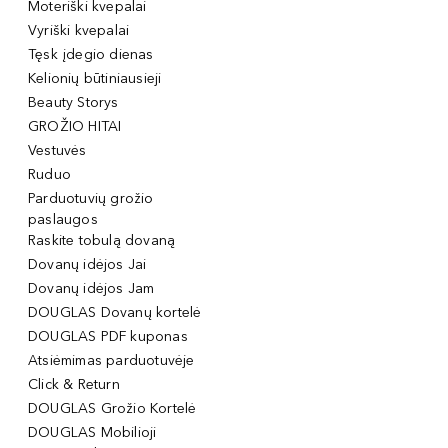
Moteriški kvepalai
Vyriški kvepalai
Tęsk įdegio dienas
Kelionių būtiniausieji
Beauty Storys
GROŽIO HITAI
Vestuvės
Ruduo
Parduotuvių grožio
paslaugos
Raskite tobulą dovaną
Dovanų idėjos Jai
Dovanų idėjos Jam
DOUGLAS Dovanų kortelė
DOUGLAS PDF kuponas
Atsiėmimas parduotuvėje
Click & Return
DOUGLAS Grožio Kortelė
DOUGLAS Mobilioji