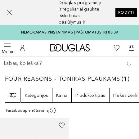
Douglas programėlę
[navigation.slideout.screenreader]
ir reguliariai gaukite
RODYTI
išskirtinius
pasiūlymus ir
nuolaidas
NEMOKAMAS PRISTATYMAS Į PAŠTOMATUS IKI 08 09
Į Douglas pagrindinį pu
Į mano nor
Atidaryti meniu
Į mano paskyrą
Į kr
Meniu
Grįžk atgal
Vykdykite paiešką
FOUR REASONS - TONIKAS PLAUKAMS
1
RE
FOUR REASONS - TONIKAS PLAUKAMS
(
1
)
Filtras
Kategorijos
Kaina
Produkto tipas
Prekės ženkl
Pastabos apie rūšiavimą