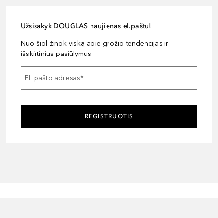
Užsisakyk DOUGLAS naujienas el.paštu!
Nuo šiol žinok viską apie grožio tendencijas ir
išskirtinius pasiūlymus
El. pašto adresas
*
REGISTRUOTIS