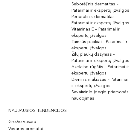
Seborėjinis dermatitas –
Patarimai ir ekspertų įžvalgos
Perioralinis dermatitas –
Patarimai ir ekspertų įžvalgos
Vitaminas E – Patarimai ir
ekspertų įžvalgos
Tamsūs paakiai – Patarimai ir
ekspertų įžvalgos
Žilų plaukų dažymas –
Patarimai ir ekspertų įžvalgos
Azelaino rūgštis – Patarimai ir
ekspertų įžvalgos
Dieninis makiažas – Patarimai
ir ekspertų įžvalgos
Savaiminio įdegio priemonės
naudojimas
NAUJAUSIOS TENDENCIJOS
Grožio vasara
Vasaros aromatai