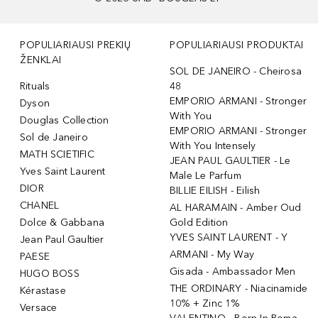
POPULIARIAUSI PREKIŲ
POPULIARIAUSI PRODUKTAI
ŽENKLAI
SOL DE JANEIRO - Cheirosa
Rituals
48
EMPORIO ARMANI - Stronger
Dyson
With You
Douglas Collection
EMPORIO ARMANI - Stronger
Sol de Janeiro
With You Intensely
MATH SCIETIFIC
JEAN PAUL GAULTIER - Le
Yves Saint Laurent
Male Le Parfum
DIOR
BILLIE EILISH - Eilish
CHANEL
AL HARAMAIN - Amber Oud
Dolce & Gabbana
Gold Edition
YVES SAINT LAURENT - Y
Jean Paul Gaultier
ARMANI - My Way
PAESE
Gisada - Ambassador Men
HUGO BOSS
THE ORDINARY - Niacinamide
Kérastase
10% + Zinc 1%
Versace