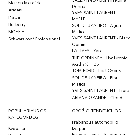
VALENTINO - Born In Roma
Maison Margiela
Donna
Armani
YVES SAINT LAURENT -
Prada
MYSLF
Burberry
SOL DE JANEIRO - Agua
MOÉRIE
Mistica
YVES SAINT LAURENT - Black
Schwarzkopf Professional
Opium
LATTAFA - Yara
THE ORDINARY - Hyaluronic
Acid 2% + B5
TOM FORD - Lost Cherry
SOL DE JANEIRO - Flor
Mistica
YVES SAINT LAURENT - Libre
ARIANA GRANDE - Cloud
POPULIARIAUSIOS
GROŽIO TENDENCIJOS
KATEGORIJOS
Prabangūs automobilio
Kvepalai
kvapai
Ricinos aliejus – Patarimai ir