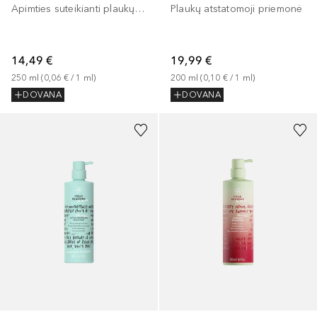
Apimties suteikianti plaukų priemonė
Plaukų atstatomoji priemonė
14,49 €
19,99 €
250
ml
 (
0,06 €
 / 
1
ml
)
200
ml
 (
0,10 €
 / 
1
ml
)
DOVANA
DOVANA