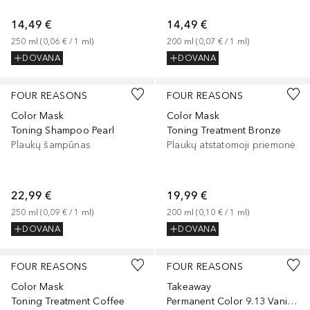
14,49 €
14,49 €
250
ml
 (
0,06 €
 / 
1
ml
)
200
ml
 (
0,07 €
 / 
1
ml
)
DOVANA
DOVANA
FOUR REASONS
FOUR REASONS
Color Mask
Color Mask
Toning Shampoo Pearl
Toning Treatment Bronze
Plaukų šampūnas
Plaukų atstatomoji priemonė
22,99 €
19,99 €
250
ml
 (
0,09 €
 / 
1
ml
)
200
ml
 (
0,10 €
 / 
1
ml
)
DOVANA
DOVANA
FOUR REASONS
FOUR REASONS
Color Mask
Takeaway
Toning Treatment Coffee
Permanent Color 9.13 Vanilla Sky