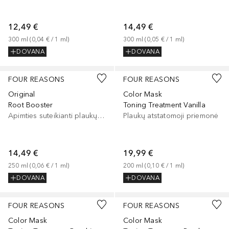
12,49 €
14,49 €
300
ml
 (
0,04 €
 / 
1
ml
)
300
ml
 (
0,05 €
 / 
1
ml
)
DOVANA
DOVANA
FOUR REASONS
FOUR REASONS
Original
Color Mask
Root Booster
Toning Treatment Vanilla
Apimties suteikianti plaukų priemonė
Plaukų atstatomoji priemonė
14,49 €
19,99 €
250
ml
 (
0,06 €
 / 
1
ml
)
200
ml
 (
0,10 €
 / 
1
ml
)
DOVANA
DOVANA
FOUR REASONS
FOUR REASONS
Color Mask
Color Mask