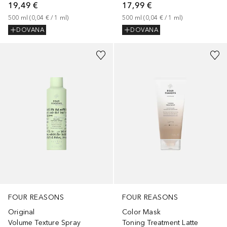
19,49 €
17,99 €
500
ml
 (
0,04 €
 / 
1
ml
)
500
ml
 (
0,04 €
 / 
1
ml
)
DOVANA
DOVANA
FOUR REASONS
FOUR REASONS
Original
Color Mask
Volume Texture Spray
Toning Treatment Latte