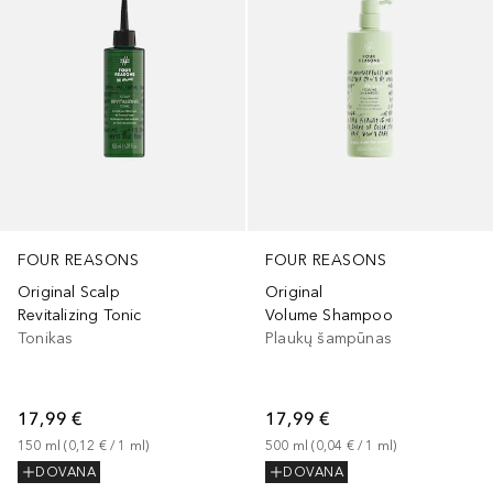
FOUR REASONS
FOUR REASONS
Original Scalp
Original
Revitalizing Tonic
Volume Shampoo
Tonikas
Plaukų šampūnas
17,99 €
17,99 €
150
ml
 (
0,12 €
 / 
1
ml
)
500
ml
 (
0,04 €
 / 
1
ml
)
DOVANA
DOVANA