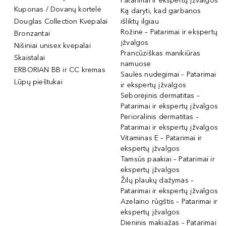
Patarimai ir ekspertų įžvalgos
Kuponas / Dovanų kortelė
Ką daryti, kad garbanos
Douglas Collection Kvepalai
išliktų ilgiau
Rožinė – Patarimai ir ekspertų
Bronzantai
įžvalgos
Nišiniai unisex kvepalai
Prancūziškas manikiūras
Skaistalai
namuose
ERBORIAN BB ir CC kremas
Saulės nudegimai – Patarimai
Lūpų pieštukai
ir ekspertų įžvalgos
Seborėjinis dermatitas –
Patarimai ir ekspertų įžvalgos
Perioralinis dermatitas –
Patarimai ir ekspertų įžvalgos
Vitaminas E – Patarimai ir
ekspertų įžvalgos
Tamsūs paakiai – Patarimai ir
ekspertų įžvalgos
Žilų plaukų dažymas –
Patarimai ir ekspertų įžvalgos
Azelaino rūgštis – Patarimai ir
ekspertų įžvalgos
Dieninis makiažas – Patarimai