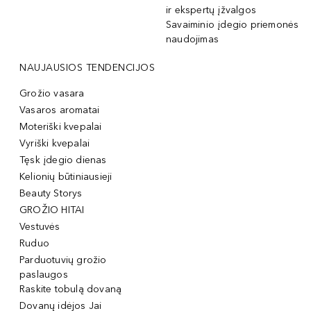
ir ekspertų įžvalgos
Savaiminio įdegio priemonės
naudojimas
NAUJAUSIOS TENDENCIJOS
Grožio vasara
Vasaros aromatai
Moteriški kvepalai
Vyriški kvepalai
Tęsk įdegio dienas
Kelionių būtiniausieji
Beauty Storys
GROŽIO HITAI
Vestuvės
Ruduo
Parduotuvių grožio
paslaugos
Raskite tobulą dovaną
Dovanų idėjos Jai