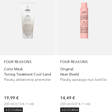
FOUR REASONS
FOUR REASONS
Color Mask
Original
Toning Treatment Cool Sand
Heat Shield
Plaukų atstatomoji priemonė
Plaukų apsauga nuo karščio
19,99 €
14,49 €
200
ml
 (
0,10 €
 / 
1
ml
)
200
ml
 (
0,07 €
 / 
1
ml
)
DOVANA
DOVANA