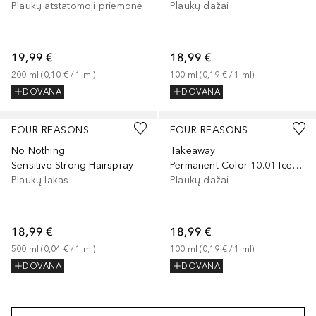
Plaukų atstatomoji priemonė
Plaukų dažai
19,99 €
18,99 €
200
ml
 (
0,10 €
 / 
1
ml
)
100
ml
 (
0,19 €
 / 
1
ml
)
DOVANA
DOVANA
FOUR REASONS
FOUR REASONS
No Nothing
Takeaway
Sensitive Strong Hairspray
Permanent Color 10.01 Ice Ice Blondy
Plaukų lakas
Plaukų dažai
18,99 €
18,99 €
500
ml
 (
0,04 €
 / 
1
ml
)
100
ml
 (
0,19 €
 / 
1
ml
)
DOVANA
DOVANA