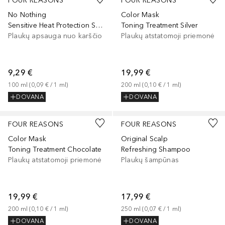
FOUR REASONS
FOUR REASONS
No Nothing
Color Mask
Sensitive Heat Protection Spray
Toning Treatment Silver
Plaukų apsauga nuo karščio
Plaukų atstatomoji priemonė
9,29 €
19,99 €
100
ml
 (
0,09 €
 / 
1
ml
)
200
ml
 (
0,10 €
 / 
1
ml
)
DOVANA
DOVANA
FOUR REASONS
FOUR REASONS
Color Mask
Original Scalp
Toning Treatment Chocolate
Refreshing Shampoo
Plaukų atstatomoji priemonė
Plaukų šampūnas
19,99 €
17,99 €
200
ml
 (
0,10 €
 / 
1
ml
)
250
ml
 (
0,07 €
 / 
1
ml
)
DOVANA
DOVANA