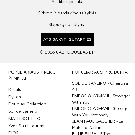
Atitikties politika
Pirkimo ir pardavimo taisyklės
Slapukų nustatymai
ATSISAKYTI SUTARTIES
©
2026
UAB "DOUGLAS LT"
POPULIARIAUSI PREKIŲ
POPULIARIAUSI PRODUKTAI
ŽENKLAI
SOL DE JANEIRO - Cheirosa
Rituals
48
EMPORIO ARMANI - Stronger
Dyson
With You
Douglas Collection
EMPORIO ARMANI - Stronger
Sol de Janeiro
With You Intensely
MATH SCIETIFIC
JEAN PAUL GAULTIER - Le
Yves Saint Laurent
Male Le Parfum
DIOR
BILLIE EILISH - Eilish