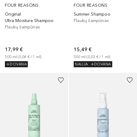
FOUR REASONS
FOUR REASONS
Original
Summer Shampoo
Ultra Moisture Shampoo
Plaukų šampūnas
Plaukų šampūnas
17,99 €
15,49 €
500
ml
 (
0,04 €
 / 
1
ml
)
500
ml
 (
0,03 €
 / 
1
ml
)
DOVANA
NAUJA
DOVANA