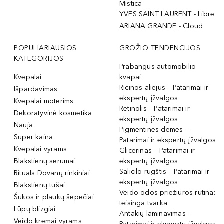
Mistica
YVES SAINT LAURENT - Libre
ARIANA GRANDE - Cloud
POPULIARIAUSIOS
GROŽIO TENDENCIJOS
KATEGORIJOS
Prabangūs automobilio
Kvepalai
kvapai
Ricinos aliejus – Patarimai ir
Išpardavimas
ekspertų įžvalgos
Kvepalai moterims
Retinolis – Patarimai ir
Dekoratyvinė kosmetika
ekspertų įžvalgos
Nauja
Pigmentinės dėmės –
Super kaina
Patarimai ir ekspertų įžvalgos
Kvepalai vyrams
Glicerinas – Patarimai ir
Blakstienų serumai
ekspertų įžvalgos
Salicilo rūgštis – Patarimai ir
Rituals Dovanų rinkiniai
ekspertų įžvalgos
Blakstienų tušai
Veido odos priežiūros rutina:
Šukos ir plaukų šepečiai
teisinga tvarka
Lūpų blizgiai
Antakių laminavimas –
Veido kremai vyrams