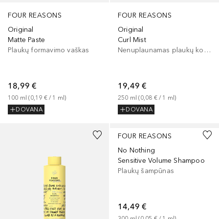
FOUR REASONS
FOUR REASONS
Original
Original
Matte Paste
Curl Mist
Plaukų formavimo vaškas
Nenuplaunamas plaukų kondicionierius
18,99 €
19,49 €
100
ml
 (
0,19 €
 / 
1
ml
)
250
ml
 (
0,08 €
 / 
1
ml
)
DOVANA
DOVANA
FOUR REASONS
No Nothing
Sensitive Volume Shampoo
Plaukų šampūnas
14,49 €
300
ml
 (
0,05 €
 / 
1
ml
)