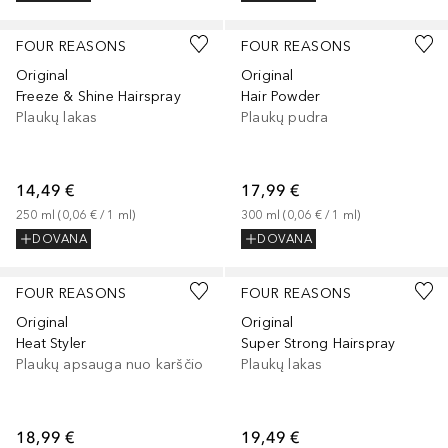
FOUR REASONS
FOUR REASONS
Original
Original
Freeze & Shine Hairspray
Hair Powder
Plaukų lakas
Plaukų pudra
14,49 €
17,99 €
250
ml
 (
0,06 €
 / 
1
ml
)
300
ml
 (
0,06 €
 / 
1
ml
)
DOVANA
DOVANA
FOUR REASONS
FOUR REASONS
Original
Original
Heat Styler
Super Strong Hairspray
Plaukų apsauga nuo karščio
Plaukų lakas
18,99 €
19,49 €