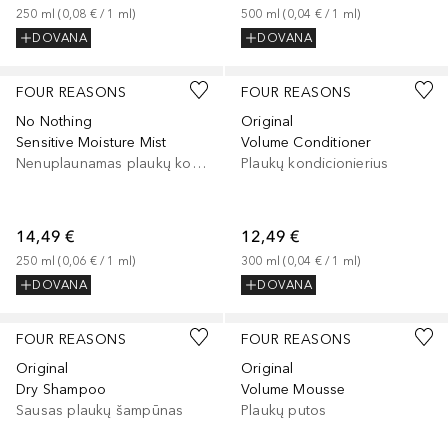
250
ml
 (
0,08 €
 / 
1
ml
)
500
ml
 (
0,04 €
 / 
1
ml
)
DOVANA
DOVANA
FOUR REASONS
FOUR REASONS
No Nothing
Original
Sensitive Moisture Mist
Volume Conditioner
Nenuplaunamas plaukų kondicionierius
Plaukų kondicionierius
14,49 €
12,49 €
250
ml
 (
0,06 €
 / 
1
ml
)
300
ml
 (
0,04 €
 / 
1
ml
)
DOVANA
DOVANA
FOUR REASONS
FOUR REASONS
Original
Original
Dry Shampoo
Volume Mousse
Sausas plaukų šampūnas
Plaukų putos