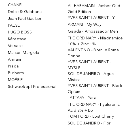
CHANEL
AL HARAMAIN - Amber Oud
Dolce & Gabbana
Gold Edition
YVES SAINT LAURENT - Y
Jean Paul Gaultier
ARMANI - My Way
PAESE
Gisada - Ambassador Men
HUGO BOSS
THE ORDINARY - Niacinamide
Kérastase
10% + Zinc 1%
Versace
VALENTINO - Born In Roma
Maison Margiela
Donna
Armani
YVES SAINT LAURENT -
Prada
MYSLF
Burberry
SOL DE JANEIRO - Agua
MOÉRIE
Mistica
YVES SAINT LAURENT - Black
Schwarzkopf Professional
Opium
LATTAFA - Yara
THE ORDINARY - Hyaluronic
Acid 2% + B5
TOM FORD - Lost Cherry
SOL DE JANEIRO - Flor