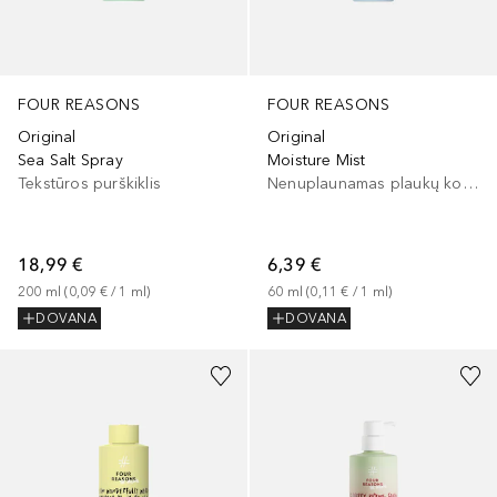
FOUR REASONS
FOUR REASONS
Original
Original
Sea Salt Spray
Moisture Mist
Tekstūros purškiklis
Nenuplaunamas plaukų kondicionierius
18,99 €
6,39 €
200
ml
 (
0,09 €
 / 
1
ml
)
60
ml
 (
0,11 €
 / 
1
ml
)
DOVANA
DOVANA