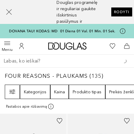
Douglas programėlę
[navigation.slideout.screenreader]
ir reguliariai gaukite
RODYTI
išskirtinius
pasiūlymus ir
nuolaidas
DOVANA TAU! KODAS: MD
01
Diena
01
Val.
01
Min.
01
Sek.
Į Douglas pagrindinį pu
Į mano nor
Atidaryti meniu
Į mano paskyrą
Į kr
Meniu
Grįžk atgal
Vykdykite paiešką
FOUR REASONS - PLAUKAMS
135
REZULTAT
FOUR REASONS - PLAUKAMS
(
135
)
Filtras
Kategorijos
Kaina
Produkto tipas
Prekės ženkl
Pastabos apie rūšiavimą