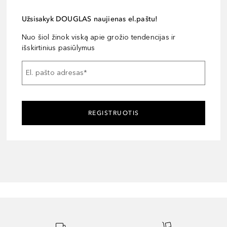
Užsisakyk DOUGLAS naujienas el.paštu!
Nuo šiol žinok viską apie grožio tendencijas ir
išskirtinius pasiūlymus
El. pašto adresas
*
REGISTRUOTIS