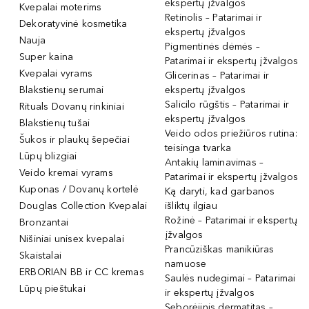
ekspertų įžvalgos
Kvepalai moterims
Retinolis – Patarimai ir
Dekoratyvinė kosmetika
ekspertų įžvalgos
Nauja
Pigmentinės dėmės –
Super kaina
Patarimai ir ekspertų įžvalgos
Kvepalai vyrams
Glicerinas – Patarimai ir
Blakstienų serumai
ekspertų įžvalgos
Salicilo rūgštis – Patarimai ir
Rituals Dovanų rinkiniai
ekspertų įžvalgos
Blakstienų tušai
Veido odos priežiūros rutina:
Šukos ir plaukų šepečiai
teisinga tvarka
Lūpų blizgiai
Antakių laminavimas –
Veido kremai vyrams
Patarimai ir ekspertų įžvalgos
Kuponas / Dovanų kortelė
Ką daryti, kad garbanos
Douglas Collection Kvepalai
išliktų ilgiau
Rožinė – Patarimai ir ekspertų
Bronzantai
įžvalgos
Nišiniai unisex kvepalai
Prancūziškas manikiūras
Skaistalai
namuose
ERBORIAN BB ir CC kremas
Saulės nudegimai – Patarimai
Lūpų pieštukai
ir ekspertų įžvalgos
Seborėjinis dermatitas –