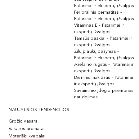
Patarimai ir ekspertų įžvalgos
Perioralinis dermatitas –
Patarimai ir ekspertų įžvalgos
Vitaminas E – Patarimai ir
ekspertų įžvalgos
Tamsūs paakiai – Patarimai ir
ekspertų įžvalgos
Žilų plaukų dažymas –
Patarimai ir ekspertų įžvalgos
Azelaino rūgštis – Patarimai ir
ekspertų įžvalgos
Dieninis makiažas – Patarimai
ir ekspertų įžvalgos
Savaiminio įdegio priemonės
naudojimas
NAUJAUSIOS TENDENCIJOS
Grožio vasara
Vasaros aromatai
Moteriški kvepalai