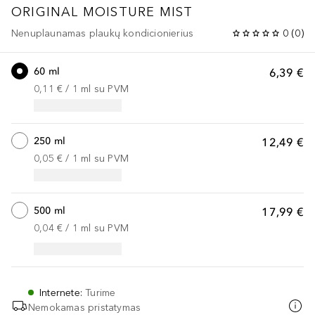
ORIGINAL
MOISTURE MIST
Nenuplaunamas plaukų kondicionierius
0
(
0
)
60 ml
6,39 €
0,11 €
 / 
1
ml
su PVM
250 ml
12,49 €
0,05 €
 / 
1
ml
su PVM
500 ml
17,99 €
0,04 €
 / 
1
ml
su PVM
Internete
:
Turime
Nemokamas pristatymas