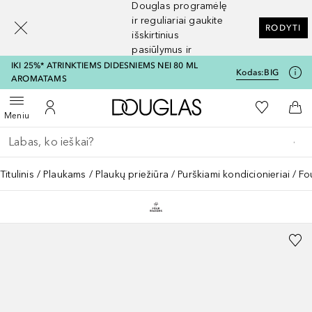
Douglas programėlę
[navigation.slideout.screenreader]
ir reguliariai gaukite
RODYTI
išskirtinius
pasiūlymus ir
nuolaidas
IKI 25%* ATRINKTIEMS DIDESNIEMS NEI 80 ML
Kodas:
BIG
AROMATAMS
Į Douglas pagrindinį pu
Į mano nor
Atidaryti meniu
Į mano paskyrą
Į kr
Meniu
Grįžk atgal
Vykdykite paiešką
Titulinis
Plaukams
Plaukų priežiūra
Purškiami kondicionieriai
Fo