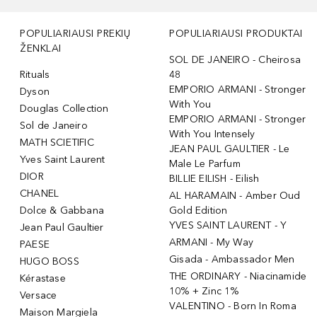
POPULIARIAUSI PREKIŲ
POPULIARIAUSI PRODUKTAI
ŽENKLAI
SOL DE JANEIRO - Cheirosa
Rituals
48
EMPORIO ARMANI - Stronger
Dyson
With You
Douglas Collection
EMPORIO ARMANI - Stronger
Sol de Janeiro
With You Intensely
MATH SCIETIFIC
JEAN PAUL GAULTIER - Le
Yves Saint Laurent
Male Le Parfum
DIOR
BILLIE EILISH - Eilish
CHANEL
AL HARAMAIN - Amber Oud
Dolce & Gabbana
Gold Edition
YVES SAINT LAURENT - Y
Jean Paul Gaultier
ARMANI - My Way
PAESE
Gisada - Ambassador Men
HUGO BOSS
THE ORDINARY - Niacinamide
Kérastase
10% + Zinc 1%
Versace
VALENTINO - Born In Roma
Maison Margiela