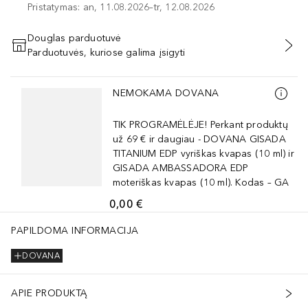
Pristatymas: an, 11.08.2026–tr, 12.08.2026
Douglas parduotuvė
Parduotuvės, kuriose galima įsigyti
PRIDĖTI Į KREPŠELĮ
Praleisti slankiklį
NEMOKAMA DOVANA
TIK PROGRAMĖLĖJE! Perkant produktų
už 69 € ir daugiau - DOVANA GISADA
TITANIUM EDP vyriškas kvapas (10 ml) ir
GISADA AMBASSADORA EDP
moteriškas kvapas (10 ml). Kodas – GA
0,00 €
PAPILDOMA INFORMACIJA
DOVANA
APIE PRODUKTĄ