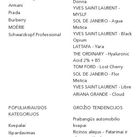
Donna
Armani
YVES SAINT LAURENT -
Prada
MYSLF
Burberry
SOL DE JANEIRO - Agua
MOÉRIE
Mistica
YVES SAINT LAURENT - Black
Schwarzkopf Professional
Opium
LATTAFA - Yara
THE ORDINARY - Hyaluronic
Acid 2% + B5
TOM FORD - Lost Cherry
SOL DE JANEIRO - Flor
Mistica
YVES SAINT LAURENT - Libre
ARIANA GRANDE - Cloud
POPULIARIAUSIOS
GROŽIO TENDENCIJOS
KATEGORIJOS
Prabangūs automobilio
Kvepalai
kvapai
Ricinos aliejus – Patarimai ir
Išpardavimas