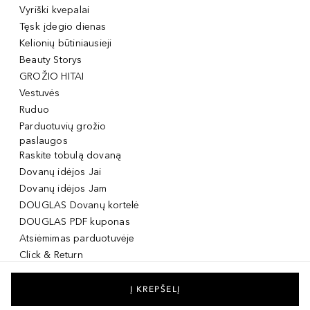
Vyriški kvepalai
Tęsk įdegio dienas
Kelionių būtiniausieji
Beauty Storys
GROŽIO HITAI
Vestuvės
Ruduo
Parduotuvių grožio
paslaugos
Raskite tobulą dovaną
Dovanų idėjos Jai
Dovanų idėjos Jam
DOUGLAS Dovanų kortelė
DOUGLAS PDF kuponas
Atsiėmimas parduotuvėje
Click & Return
DOUGLAS Grožio Kortelė
DOUGLAS Mobilioji
Į KREPŠELĮ
programėlė