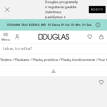
Douglas programėlę
[navigation.slideout.screenreader]
ir reguliariai gaukite
RODYTI
išskirtinius
pasiūlymus ir
nuolaidas
DOVANA TAU! KODAS: MD
01
Diena
01
Val.
01
Min.
01
Sek.
Į Douglas pagrindinį pu
Į mano nor
Atidaryti meniu
Į mano paskyrą
Į kr
Meniu
Grįžk atgal
Vykdykite paiešką
Titulinis
Plaukams
Plaukų priežiūra
Plaukų kondicionieriai
Four 