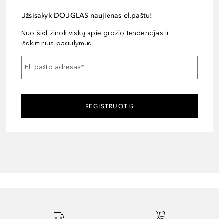
Užsisakyk DOUGLAS naujienas el.paštu!
Nuo šiol žinok viską apie grožio tendencijas ir
išskirtinius pasiūlymus
El. pašto adresas
*
REGISTRUOTIS