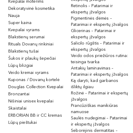
Kvepalai moterims
Retinolis – Patarimai ir
Dekoratyvinė kosmetika
ekspertų įžvalgos
Nauja
Pigmentinės dėmės –
Super kaina
Patarimai ir ekspertų įžvalgos
Kvepalai vyrams
Glicerinas – Patarimai ir
Blakstienų serumai
ekspertų įžvalgos
Salicilo rūgštis – Patarimai ir
Rituals Dovanų rinkiniai
ekspertų įžvalgos
Blakstienų tušai
Veido odos priežiūros rutina:
Šukos ir plaukų šepečiai
teisinga tvarka
Lūpų blizgiai
Antakių laminavimas –
Veido kremai vyrams
Patarimai ir ekspertų įžvalgos
Kuponas / Dovanų kortelė
Ką daryti, kad garbanos
Douglas Collection Kvepalai
išliktų ilgiau
Rožinė – Patarimai ir ekspertų
Bronzantai
įžvalgos
Nišiniai unisex kvepalai
Prancūziškas manikiūras
Skaistalai
namuose
ERBORIAN BB ir CC kremas
Saulės nudegimai – Patarimai
Lūpų pieštukai
ir ekspertų įžvalgos
Seborėjinis dermatitas –