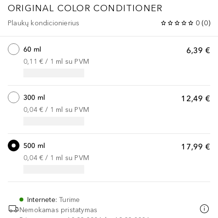
ORIGINAL
COLOR CONDITIONER
Plaukų kondicionierius
0
(
0
)
60 ml
6,39 €
0,11 €
 / 
1
ml
su PVM
300 ml
12,49 €
0,04 €
 / 
1
ml
su PVM
500 ml
17,99 €
0,04 €
 / 
1
ml
su PVM
Internete
:
Turime
Nemokamas pristatymas