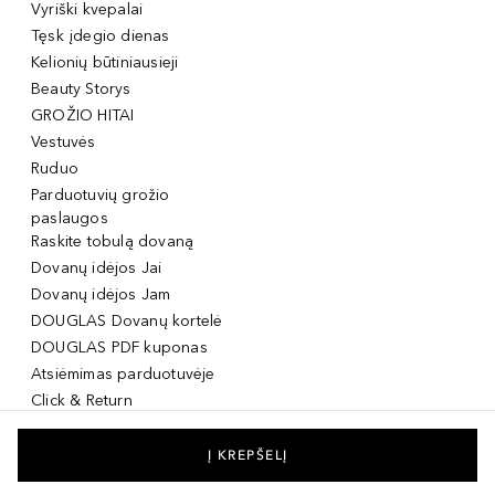
Vyriški kvepalai
Tęsk įdegio dienas
Kelionių būtiniausieji
Beauty Storys
GROŽIO HITAI
Vestuvės
Ruduo
Parduotuvių grožio
paslaugos
Raskite tobulą dovaną
Dovanų idėjos Jai
Dovanų idėjos Jam
DOUGLAS Dovanų kortelė
DOUGLAS PDF kuponas
Atsiėmimas parduotuvėje
Click & Return
DOUGLAS Grožio Kortelė
DOUGLAS Mobilioji
Į KREPŠELĮ
programėlė