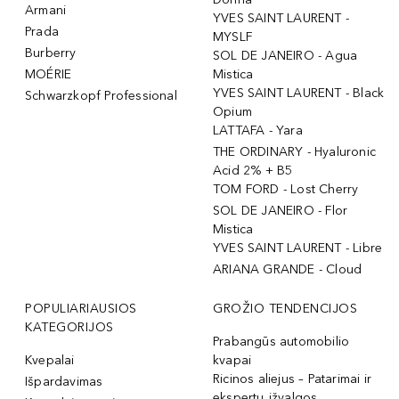
Armani
YVES SAINT LAURENT -
Prada
MYSLF
Burberry
SOL DE JANEIRO - Agua
MOÉRIE
Mistica
YVES SAINT LAURENT - Black
Schwarzkopf Professional
Opium
LATTAFA - Yara
THE ORDINARY - Hyaluronic
Acid 2% + B5
TOM FORD - Lost Cherry
SOL DE JANEIRO - Flor
Mistica
YVES SAINT LAURENT - Libre
ARIANA GRANDE - Cloud
POPULIARIAUSIOS
GROŽIO TENDENCIJOS
KATEGORIJOS
Prabangūs automobilio
Kvepalai
kvapai
Ricinos aliejus – Patarimai ir
Išpardavimas
ekspertų įžvalgos