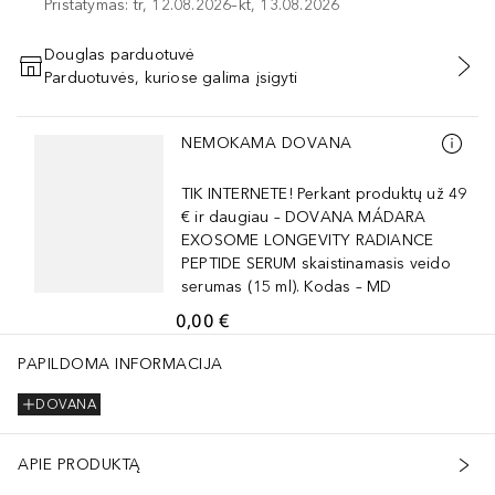
Pristatymas: tr, 12.08.2026–kt, 13.08.2026
Douglas parduotuvė
Parduotuvės, kuriose galima įsigyti
PRIDĖTI Į KREPŠELĮ
Praleisti slankiklį
NEMOKAMA DOVANA
TIK INTERNETE! Perkant produktų už 49
€ ir daugiau – DOVANA MÁDARA
EXOSOME LONGEVITY RADIANCE
PEPTIDE SERUM skaistinamasis veido
serumas (15 ml). Kodas – MD
0,00 €
PAPILDOMA INFORMACIJA
DOVANA
APIE PRODUKTĄ