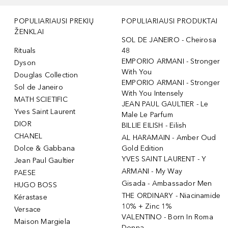
POPULIARIAUSI PREKIŲ
POPULIARIAUSI PRODUKTAI
ŽENKLAI
SOL DE JANEIRO - Cheirosa
Rituals
48
EMPORIO ARMANI - Stronger
Dyson
With You
Douglas Collection
EMPORIO ARMANI - Stronger
Sol de Janeiro
With You Intensely
MATH SCIETIFIC
JEAN PAUL GAULTIER - Le
Yves Saint Laurent
Male Le Parfum
DIOR
BILLIE EILISH - Eilish
CHANEL
AL HARAMAIN - Amber Oud
Dolce & Gabbana
Gold Edition
YVES SAINT LAURENT - Y
Jean Paul Gaultier
ARMANI - My Way
PAESE
Gisada - Ambassador Men
HUGO BOSS
THE ORDINARY - Niacinamide
Kérastase
10% + Zinc 1%
Versace
VALENTINO - Born In Roma
Maison Margiela
Donna