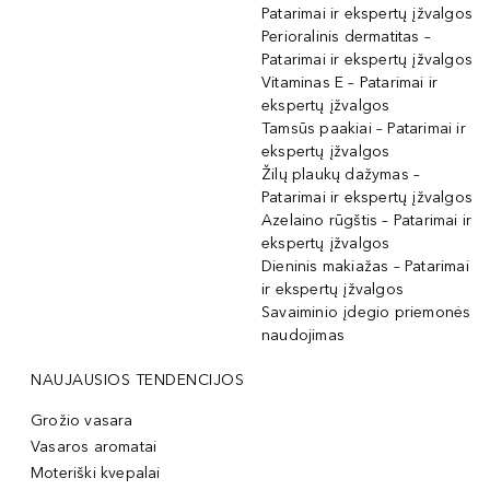
Patarimai ir ekspertų įžvalgos
Perioralinis dermatitas –
Patarimai ir ekspertų įžvalgos
Vitaminas E – Patarimai ir
ekspertų įžvalgos
Tamsūs paakiai – Patarimai ir
ekspertų įžvalgos
Žilų plaukų dažymas –
Patarimai ir ekspertų įžvalgos
Azelaino rūgštis – Patarimai ir
ekspertų įžvalgos
Dieninis makiažas – Patarimai
ir ekspertų įžvalgos
Savaiminio įdegio priemonės
naudojimas
NAUJAUSIOS TENDENCIJOS
Grožio vasara
Vasaros aromatai
Moteriški kvepalai