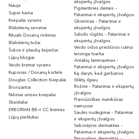
ekspertų įžvalgos
Nauja
Pigmentinės dėmės –
Super kaina
Patarimai ir ekspertų įžvalgos
Kvepalai vyrams
Glicerinas – Patarimai ir
Blakstienų serumai
ekspertų įžvalgos
Salicilo rūgštis – Patarimai ir
Rituals Dovanų rinkiniai
ekspertų įžvalgos
Blakstienų tušai
Veido odos priežiūros rutina:
Šukos ir plaukų šepečiai
teisinga tvarka
Lūpų blizgiai
Antakių laminavimas –
Veido kremai vyrams
Patarimai ir ekspertų įžvalgos
Kuponas / Dovanų kortelė
Ką daryti, kad garbanos
Douglas Collection Kvepalai
išliktų ilgiau
Rožinė – Patarimai ir ekspertų
Bronzantai
įžvalgos
Nišiniai unisex kvepalai
Prancūziškas manikiūras
Skaistalai
namuose
ERBORIAN BB ir CC kremas
Saulės nudegimai – Patarimai
Lūpų pieštukai
ir ekspertų įžvalgos
Seborėjinis dermatitas –
Patarimai ir ekspertų įžvalgos
Perioralinis dermatitas –