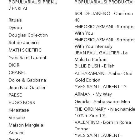
POPULIARIAUSI PREKIŲ
POPULIARIAUSI PRODUKTAI
ŽENKLAI
SOL DE JANEIRO - Cheirosa
Rituals
48
EMPORIO ARMANI - Stronger
Dyson
With You
Douglas Collection
EMPORIO ARMANI - Stronger
Sol de Janeiro
With You Intensely
MATH SCIETIFIC
JEAN PAUL GAULTIER - Le
Yves Saint Laurent
Male Le Parfum
DIOR
BILLIE EILISH - Eilish
CHANEL
AL HARAMAIN - Amber Oud
Dolce & Gabbana
Gold Edition
YVES SAINT LAURENT - Y
Jean Paul Gaultier
ARMANI - My Way
PAESE
Gisada - Ambassador Men
HUGO BOSS
THE ORDINARY - Niacinamide
Kérastase
10% + Zinc 1%
Versace
VALENTINO - Born In Roma
Maison Margiela
Donna
Armani
YVES SAINT LAURENT -