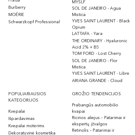
Prada
MYSLF
Burberry
SOL DE JANEIRO - Agua
MOÉRIE
Mistica
YVES SAINT LAURENT - Black
Schwarzkopf Professional
Opium
LATTAFA - Yara
THE ORDINARY - Hyaluronic
Acid 2% + B5
TOM FORD - Lost Cherry
SOL DE JANEIRO - Flor
Mistica
YVES SAINT LAURENT - Libre
ARIANA GRANDE - Cloud
POPULIARIAUSIOS
GROŽIO TENDENCIJOS
KATEGORIJOS
Prabangūs automobilio
Kvepalai
kvapai
Ricinos aliejus – Patarimai ir
Išpardavimas
ekspertų įžvalgos
Kvepalai moterims
Retinolis – Patarimai ir
Dekoratyvinė kosmetika