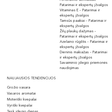
Patarimai ir ekspertų įžvalgos
Vitaminas E – Patarimai ir
ekspertų įžvalgos
Tamsūs paakiai – Patarimai ir
ekspertų įžvalgos
Žilų plaukų dažymas –
Patarimai ir ekspertų įžvalgos
Azelaino rūgštis – Patarimai ir
ekspertų įžvalgos
Dieninis makiažas – Patarimai
ir ekspertų įžvalgos
Savaiminio įdegio priemonės
naudojimas
NAUJAUSIOS TENDENCIJOS
Grožio vasara
Vasaros aromatai
Moteriški kvepalai
Vyriški kvepalai
Tęsk įdegio dienas