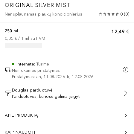
ORIGINAL
SILVER MIST
Nenuplaunamas plaukų kondicionierius
0
(
0
)
250 ml
12,49 €
0,05 €
 / 
1
ml
su PVM
Internete
:
Turime
Nemokamas pristatymas
Pristatymas: an, 11.08.2026–tr, 12.08.2026
Douglas parduotuvė
Parduotuvės, kuriose galima įsigyti
PRIDĖTI Į KREPŠELĮ
APIE PRODUKTĄ
KAIP NAUDOTI