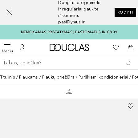
Douglas programėlę
[navigation.slideout.screenreader]
ir reguliariai gaukite
RODYTI
išskirtinius
pasiūlymus ir
nuolaidas
NEMOKAMAS PRISTATYMAS Į PAŠTOMATUS IKI 08 09
Į Douglas pagrindinį pu
Į mano nor
Atidaryti meniu
Į mano paskyrą
Į kr
Meniu
Grįžk atgal
Vykdykite paiešką
Titulinis
Plaukams
Plaukų priežiūra
Purškiami kondicionieriai
Fo