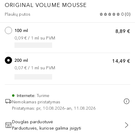
ORIGINAL
VOLUME MOUSSE
Plaukų putos
0
(
0
)
100 ml
8,89 €
0,09 €
 / 
1
ml
su PVM
200 ml
14,49 €
0,07 €
 / 
1
ml
su PVM
Internete
:
Turime
Nemokamas pristatymas
Pristatymas: pr, 10.08.2026–an, 11.08.2026
Douglas parduotuvė
Parduotuvės, kuriose galima įsigyti
PRIDĖTI Į KREPŠELĮ