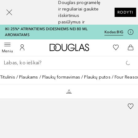
Douglas programėlę
[navigation.slideout.screenreader]
ir reguliariai gaukite
RODYTI
išskirtinius
pasiūlymus ir
nuolaidas
IKI 25%* ATRINKTIEMS DIDESNIEMS NEI 80 ML
Kodas:
BIG
AROMATAMS
Į Douglas pagrindinį pu
Į mano nor
Atidaryti meniu
Į mano paskyrą
Į kr
Meniu
Grįžk atgal
Vykdykite paiešką
Titulinis
Plaukams
Plaukų formavimas
Plaukų putos
Four Reaso