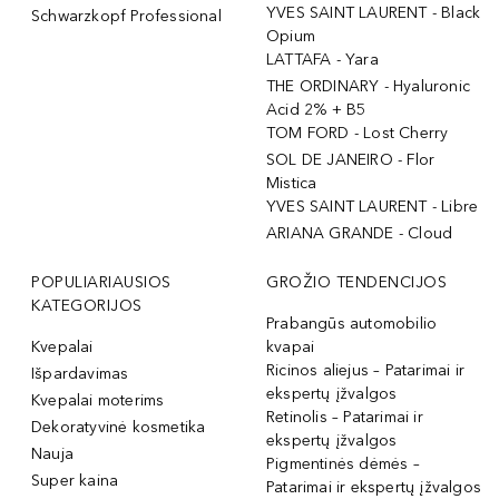
YVES SAINT LAURENT - Black
Schwarzkopf Professional
Opium
LATTAFA - Yara
THE ORDINARY - Hyaluronic
Acid 2% + B5
TOM FORD - Lost Cherry
SOL DE JANEIRO - Flor
Mistica
YVES SAINT LAURENT - Libre
ARIANA GRANDE - Cloud
POPULIARIAUSIOS
GROŽIO TENDENCIJOS
KATEGORIJOS
Prabangūs automobilio
Kvepalai
kvapai
Ricinos aliejus – Patarimai ir
Išpardavimas
ekspertų įžvalgos
Kvepalai moterims
Retinolis – Patarimai ir
Dekoratyvinė kosmetika
ekspertų įžvalgos
Nauja
Pigmentinės dėmės –
Super kaina
Patarimai ir ekspertų įžvalgos