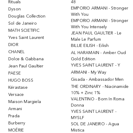
Rituals
48
EMPORIO ARMANI - Stronger
Dyson
With You
Douglas Collection
EMPORIO ARMANI - Stronger
Sol de Janeiro
With You Intensely
MATH SCIETIFIC
JEAN PAUL GAULTIER - Le
Yves Saint Laurent
Male Le Parfum
DIOR
BILLIE EILISH - Eilish
CHANEL
AL HARAMAIN - Amber Oud
Dolce & Gabbana
Gold Edition
YVES SAINT LAURENT - Y
Jean Paul Gaultier
ARMANI - My Way
PAESE
Gisada - Ambassador Men
HUGO BOSS
THE ORDINARY - Niacinamide
Kérastase
10% + Zinc 1%
Versace
VALENTINO - Born In Roma
Maison Margiela
Donna
Armani
YVES SAINT LAURENT -
Prada
MYSLF
Burberry
SOL DE JANEIRO - Agua
MOÉRIE
Mistica