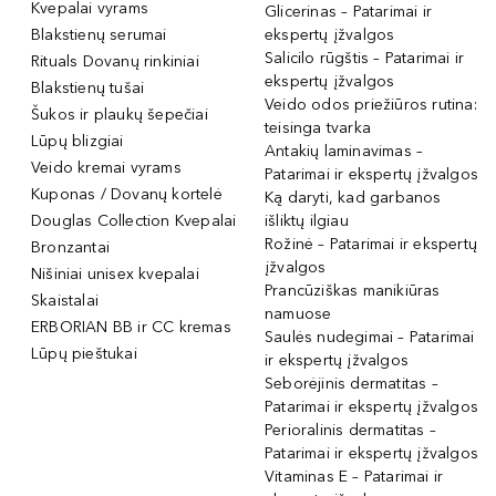
Kvepalai vyrams
Glicerinas – Patarimai ir
Blakstienų serumai
ekspertų įžvalgos
Salicilo rūgštis – Patarimai ir
Rituals Dovanų rinkiniai
ekspertų įžvalgos
Blakstienų tušai
Veido odos priežiūros rutina:
Šukos ir plaukų šepečiai
teisinga tvarka
Lūpų blizgiai
Antakių laminavimas –
Veido kremai vyrams
Patarimai ir ekspertų įžvalgos
Kuponas / Dovanų kortelė
Ką daryti, kad garbanos
Douglas Collection Kvepalai
išliktų ilgiau
Rožinė – Patarimai ir ekspertų
Bronzantai
įžvalgos
Nišiniai unisex kvepalai
Prancūziškas manikiūras
Skaistalai
namuose
ERBORIAN BB ir CC kremas
Saulės nudegimai – Patarimai
Lūpų pieštukai
ir ekspertų įžvalgos
Seborėjinis dermatitas –
Patarimai ir ekspertų įžvalgos
Perioralinis dermatitas –
Patarimai ir ekspertų įžvalgos
Vitaminas E – Patarimai ir