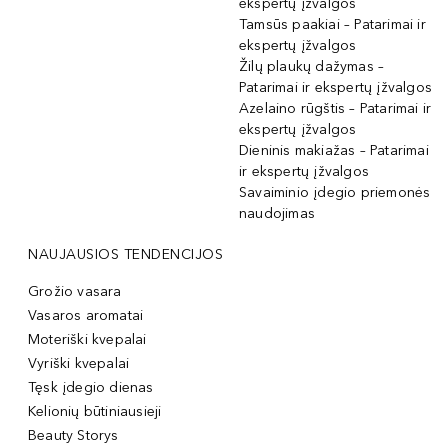
ekspertų įžvalgos
Tamsūs paakiai – Patarimai ir
ekspertų įžvalgos
Žilų plaukų dažymas –
Patarimai ir ekspertų įžvalgos
Azelaino rūgštis – Patarimai ir
ekspertų įžvalgos
Dieninis makiažas – Patarimai
ir ekspertų įžvalgos
Savaiminio įdegio priemonės
naudojimas
NAUJAUSIOS TENDENCIJOS
Grožio vasara
Vasaros aromatai
Moteriški kvepalai
Vyriški kvepalai
Tęsk įdegio dienas
Kelionių būtiniausieji
Beauty Storys