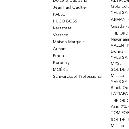
Dolce & Gabbana
AL HARA
Gold Edit
Jean Paul Gaultier
YVES SAI
PAESE
ARMANI 
HUGO BOSS
Gisada -
Kérastase
THE ORD
Versace
Niacinam
Maison Margiela
VALENTIN
Armani
Donna
Prada
YVES SAI
Burberry
MYSLF
MOÉRIE
SOL DE J
Mistica
Schwarzkopf Professional
YVES SAI
Black Op
LATTAFA 
THE ORDI
Acid 2% 
TOM FORD
SOL DE J
Mistica