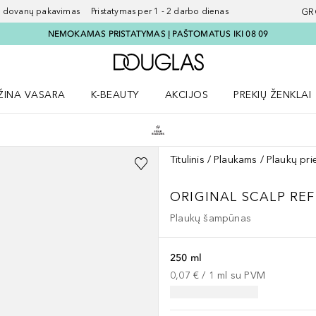
ovanų pakavimas Pristatymas per 1 - 2 darbo dienas
GR
NEMOKAMAS PRISTATYMAS Į PAŠTOMATUS IKI 08 09
Į Douglas pagrindinį pu
ŽINA VASARA
K-BEAUTY
AKCIJOS
PREKIŲ ŽENKLAI
meniu
aryti Amžina vasara meniu
Atidaryti AKCIJOS meniu
Atidaryti PREKIŲ 
Titulinis
Plaukams
Plaukų pri
ORIGINAL SCALP
RE
Plaukų šampūnas
250 ml
0,07 €
 / 
1
ml
su PVM