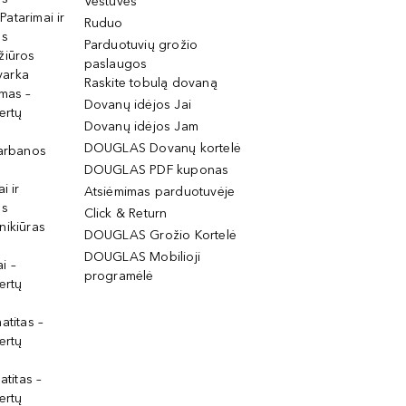
Vestuvės
 Patarimai ir
Ruduo
os
Parduotuvių grožio
žiūros
paslaugos
tvarka
Raskite tobulą dovaną
imas –
Dovanų idėjos Jai
ertų
Dovanų idėjos Jam
DOUGLAS Dovanų kortelė
garbanos
DOUGLAS PDF kuponas
i ir
Atsiėmimas parduotuvėje
os
Click & Return
nikiūras
DOUGLAS Grožio Kortelė
DOUGLAS Mobilioji
i –
programėlė
ertų
atitas –
ertų
atitas –
ertų