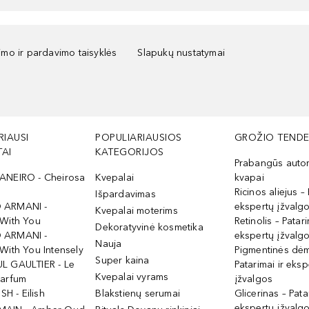
kimo ir pardavimo taisyklės
Slapukų nustatymai
RIAUSI
POPULIARIAUSIOS
GROŽIO TENDE
AI
KATEGORIJOS
Prabangūs auto
ANEIRO - Cheirosa
Kvepalai
kvapai
Ricinos aliejus – 
Išpardavimas
 ARMANI -
ekspertų įžvalg
Kvepalai moterims
 With You
Retinolis – Patari
Dekoratyvinė kosmetika
 ARMANI -
ekspertų įžvalg
Nauja
With You Intensely
Pigmentinės dė
Super kaina
L GAULTIER - Le
Patarimai ir eksp
Kvepalai vyrams
Parfum
įžvalgos
ISH - Eilish
Blakstienų serumai
Glicerinas – Pata
ekspertų įžvalg