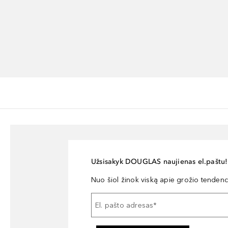
Užsisakyk DOUGLAS naujienas el.paštu!
Nuo šiol žinok viską apie grožio tendencij
El. pašto adresas
*