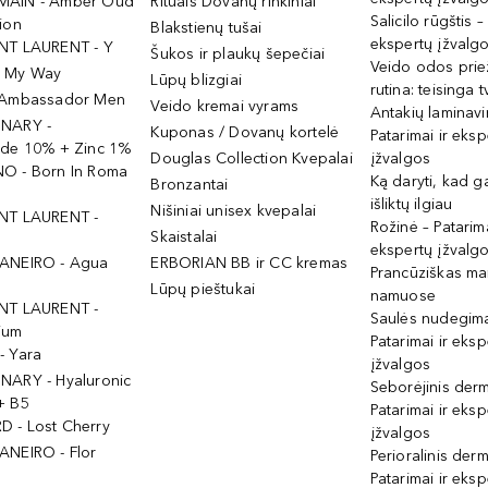
MAIN - Amber Oud
Rituals Dovanų rinkiniai
Salicilo rūgštis –
ion
Blakstienų tušai
ekspertų įžvalg
NT LAURENT - Y
Šukos ir plaukų šepečiai
Veido odos prie
- My Way
Lūpų blizgiai
rutina: teisinga 
 Ambassador Men
Veido kremai vyrams
Antakių laminav
INARY -
Kuponas / Dovanų kortelė
Patarimai ir eksp
ide 10% + Zinc 1%
Douglas Collection Kvepalai
įžvalgos
O - Born In Roma
Ką daryti, kad 
Bronzantai
išliktų ilgiau
Nišiniai unisex kvepalai
NT LAURENT -
Rožinė – Patarima
Skaistalai
ekspertų įžvalg
ANEIRO - Agua
ERBORIAN BB ir CC kremas
Prancūziškas ma
Lūpų pieštukai
namuose
NT LAURENT -
Saulės nudegima
ium
Patarimai ir eksp
- Yara
įžvalgos
NARY - Hyaluronic
Seborėjinis derm
+ B5
Patarimai ir eksp
 - Lost Cherry
įžvalgos
ANEIRO - Flor
Perioralinis derm
Patarimai ir eksp