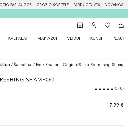
OŽIO PASLAUGOS
GROŽIO KORTELĖ
PARDUOTUVĖS
DOVANOS
slapį
Į mano nor
Į parduotuvių paiešką
Į mano paskyrą
Į kr
KVEPALAI
MAKIAŽUI
VEIDUI
KŪNUI
PLAUK
ŽENKLAI meniu
Atidaryti Kvepalai meniu
Atidaryti MAKIAŽUI meniu
Atidaryti VEIDUI meniu
Atidaryti KŪNUI men
Atidaryt
ežiūra
Šampūnai
Four Reasons Original Scalp Refreshing Shamp
FRESHING SHAMPOO
0
(
0
)
17,99 €