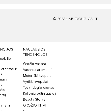
©
2026
UAB "DOUGLAS LT"
NCIJOS
NAUJAUSIOS
TENDENCIJOS
mobilio
Grožio vasara
Patarimai ir
Vasaros aromatai
os
Moteriški kvepalai
mai ir
Vyriški kvepalai
os
Tęsk įdegio dienas
mės –
Kelionių būtiniausieji
ertų
Beauty Storys
rimai ir
GROŽIO HITAI
os