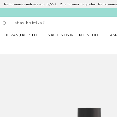
Nemokamas siuntimas nuo 39,95 € 2 nemokami mėginėliai Nemokamas d
Grįžk atgal
Vykdykite paiešką
DOVANŲ KORTELĖ
NAUJIENOS IR TENDENCIJOS
AM
Atidaryti NAUJIENOS IR TENDENCIJOS 
Atid