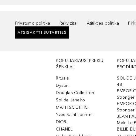
Privatumo politika
Rekvizitai
Atitikties politika
Pir
ATSISAKYTI SUTARTIES
POPULIARIAUSI PREKIŲ
POPULIA
ŽENKLAI
PRODUKT
Rituals
SOL DE J
48
Dyson
EMPORIO
Douglas Collection
Stronger
Sol de Janeiro
EMPORIO
MATH SCIETIFIC
Stronger 
Yves Saint Laurent
JEAN PAU
DIOR
Male Le 
CHANEL
BILLIE EIL