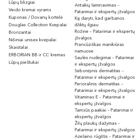
Lūpų blizgiai
Antakių laminavimas –
Veido kremai vyrams
Patarimai ir ekspertų įžvalgos
Kuponas / Dovanų kortelė
Ką daryti, kad garbanos
Douglas Collection Kvepalai
išliktų ilgiau
Rožinė – Patarimai ir ekspertų
Bronzantai
įžvalgos
Nišiniai unisex kvepalai
Prancūziškas manikiūras
Skaistalai
namuose
ERBORIAN BB ir CC kremas
Saulės nudegimai – Patarimai
Lūpų pieštukai
ir ekspertų įžvalgos
Seborėjinis dermatitas –
Patarimai ir ekspertų įžvalgos
Perioralinis dermatitas –
Patarimai ir ekspertų įžvalgos
Vitaminas E – Patarimai ir
ekspertų įžvalgos
Tamsūs paakiai – Patarimai ir
ekspertų įžvalgos
Žilų plaukų dažymas –
Patarimai ir ekspertų įžvalgos
Azelaino rūgštis – Patarimai ir