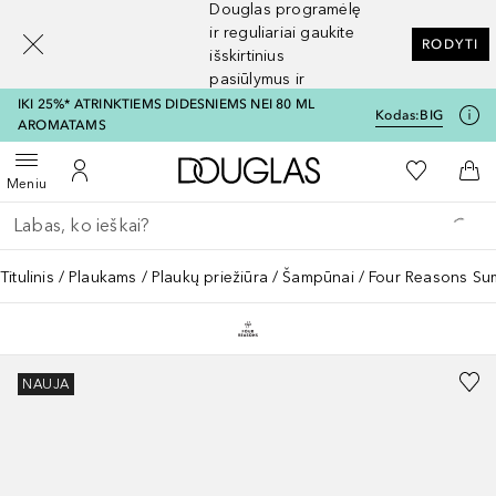
Douglas programėlę
[navigation.slideout.screenreader]
ir reguliariai gaukite
RODYTI
išskirtinius
pasiūlymus ir
nuolaidas
IKI 25%* ATRINKTIEMS DIDESNIEMS NEI 80 ML
Kodas:
BIG
AROMATAMS
Į Douglas pagrindinį pu
Į mano nor
Atidaryti meniu
Į mano paskyrą
Į kr
Meniu
Grįžk atgal
Vykdykite paiešką
Titulinis
Plaukams
Plaukų priežiūra
Šampūnai
Four Reasons S
NAUJA