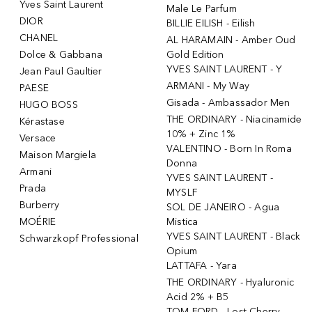
Yves Saint Laurent
Male Le Parfum
DIOR
BILLIE EILISH - Eilish
CHANEL
AL HARAMAIN - Amber Oud
Dolce & Gabbana
Gold Edition
YVES SAINT LAURENT - Y
Jean Paul Gaultier
ARMANI - My Way
PAESE
Gisada - Ambassador Men
HUGO BOSS
THE ORDINARY - Niacinamide
Kérastase
10% + Zinc 1%
Versace
VALENTINO - Born In Roma
Maison Margiela
Donna
Armani
YVES SAINT LAURENT -
Prada
MYSLF
Burberry
SOL DE JANEIRO - Agua
MOÉRIE
Mistica
YVES SAINT LAURENT - Black
Schwarzkopf Professional
Opium
LATTAFA - Yara
THE ORDINARY - Hyaluronic
Acid 2% + B5
TOM FORD - Lost Cherry