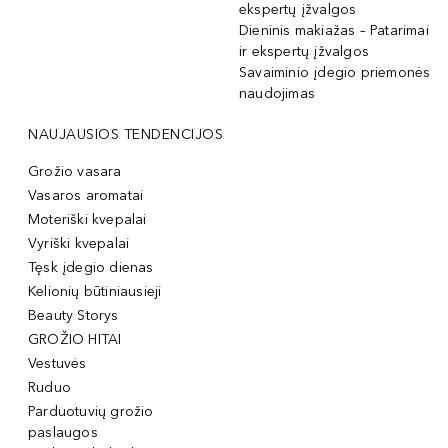
ekspertų įžvalgos
Dieninis makiažas – Patarimai
ir ekspertų įžvalgos
Savaiminio įdegio priemonės
naudojimas
NAUJAUSIOS TENDENCIJOS
Grožio vasara
Vasaros aromatai
Moteriški kvepalai
Vyriški kvepalai
Tęsk įdegio dienas
Kelionių būtiniausieji
Beauty Storys
GROŽIO HITAI
Vestuvės
Ruduo
Parduotuvių grožio
paslaugos