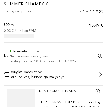
SUMMER SHAMPOO
Plaukų šampūnas
0
(
0
)
500 ml
15,49 €
0,03 €
 / 
1
ml
su PVM
Internete
:
Turime
Nemokamas pristatymas
Pristatymas: pr, 10.08.2026–an, 11.08.2026
Douglas parduotuvė
Parduotuvės, kuriose galima įsigyti
PRIDĖTI Į KREPŠELĮ
Praleisti slankiklį
NEMOKAMA DOVANA
TIK PROGRAMĖLĖJE! Perkant produktų