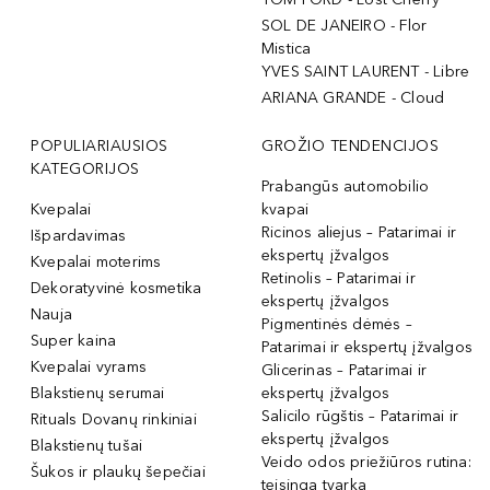
SOL DE JANEIRO - Flor
Mistica
YVES SAINT LAURENT - Libre
ARIANA GRANDE - Cloud
POPULIARIAUSIOS
GROŽIO TENDENCIJOS
KATEGORIJOS
Prabangūs automobilio
Kvepalai
kvapai
Ricinos aliejus – Patarimai ir
Išpardavimas
ekspertų įžvalgos
Kvepalai moterims
Retinolis – Patarimai ir
Dekoratyvinė kosmetika
ekspertų įžvalgos
Nauja
Pigmentinės dėmės –
Super kaina
Patarimai ir ekspertų įžvalgos
Kvepalai vyrams
Glicerinas – Patarimai ir
Blakstienų serumai
ekspertų įžvalgos
Salicilo rūgštis – Patarimai ir
Rituals Dovanų rinkiniai
ekspertų įžvalgos
Blakstienų tušai
Veido odos priežiūros rutina:
Šukos ir plaukų šepečiai
teisinga tvarka