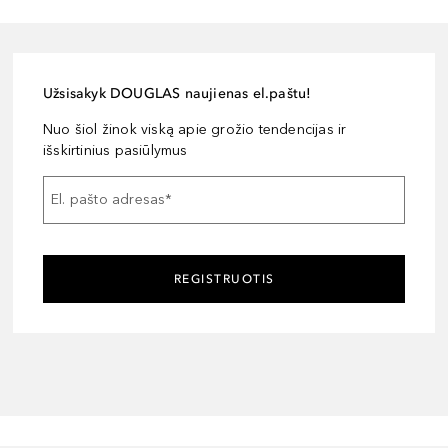
Užsisakyk DOUGLAS naujienas el.paštu!
Nuo šiol žinok viską apie grožio tendencijas ir
išskirtinius pasiūlymus
El. pašto adresas
*
REGISTRUOTIS