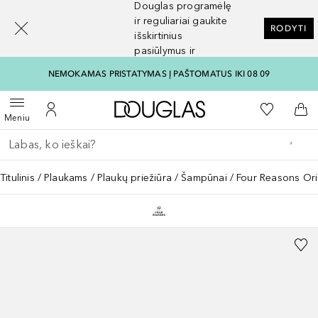
Douglas programėlę
[navigation.slideout.screenreader]
ir reguliariai gaukite
RODYTI
išskirtinius
pasiūlymus ir
nuolaidas
NEMOKAMAS PRISTATYMAS Į PAŠTOMATUS IKI 08 09
Į Douglas pagrindinį pu
Į mano nor
Atidaryti meniu
Į mano paskyrą
Į kr
Meniu
Grįžk atgal
Vykdykite paiešką
Titulinis
Plaukams
Plaukų priežiūra
Šampūnai
Four Reasons Or