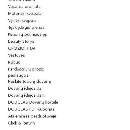
Vasaros aromatai
Moteriški kvepalai
Vyriški kvepalai
Tęsk įdegio dienas
Kelionių būtiniausieji
Beauty Storys
GROŽIO HITAI
Vestuvės
Ruduo
Parduotuvių grožio
paslaugos
Raskite tobulą dovaną
Dovanų idėjos Jai
Dovanų idėjos Jam
DOUGLAS Dovanų kortelė
DOUGLAS PDF kuponas
Atsiėmimas parduotuvėje
Click & Return