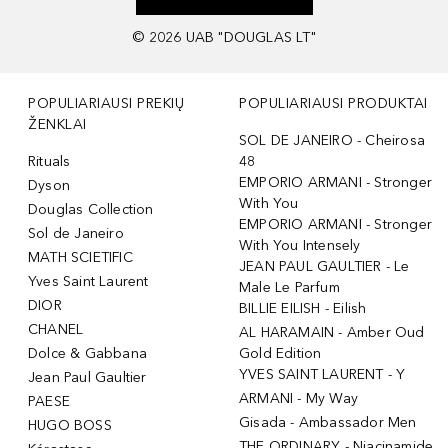
©
2026
UAB "DOUGLAS LT"
POPULIARIAUSI PREKIŲ
POPULIARIAUSI PRODUKTAI
ŽENKLAI
SOL DE JANEIRO - Cheirosa
Rituals
48
EMPORIO ARMANI - Stronger
Dyson
With You
Douglas Collection
EMPORIO ARMANI - Stronger
Sol de Janeiro
With You Intensely
MATH SCIETIFIC
JEAN PAUL GAULTIER - Le
Yves Saint Laurent
Male Le Parfum
DIOR
BILLIE EILISH - Eilish
CHANEL
AL HARAMAIN - Amber Oud
Dolce & Gabbana
Gold Edition
YVES SAINT LAURENT - Y
Jean Paul Gaultier
ARMANI - My Way
PAESE
Gisada - Ambassador Men
HUGO BOSS
THE ORDINARY - Niacinamide