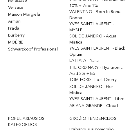
Kérastase
10% + Zinc 1%
Versace
VALENTINO - Born In Roma
Maison Margiela
Donna
Armani
YVES SAINT LAURENT -
Prada
MYSLF
Burberry
SOL DE JANEIRO - Agua
MOÉRIE
Mistica
YVES SAINT LAURENT - Black
Schwarzkopf Professional
Opium
LATTAFA - Yara
THE ORDINARY - Hyaluronic
Acid 2% + B5
TOM FORD - Lost Cherry
SOL DE JANEIRO - Flor
Mistica
YVES SAINT LAURENT - Libre
ARIANA GRANDE - Cloud
POPULIARIAUSIOS
GROŽIO TENDENCIJOS
KATEGORIJOS
Prabangūs automobilio