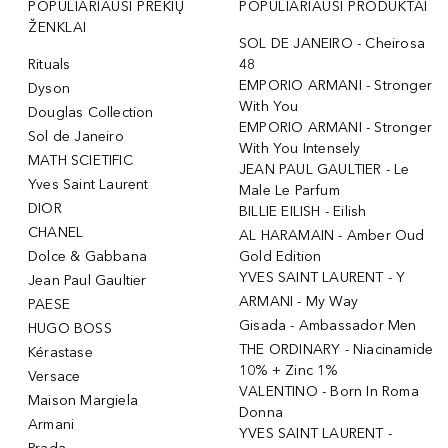
POPULIARIAUSI PREKIŲ
POPULIARIAUSI PRODUKTAI
ŽENKLAI
SOL DE JANEIRO - Cheirosa
Rituals
48
EMPORIO ARMANI - Stronger
Dyson
With You
Douglas Collection
EMPORIO ARMANI - Stronger
Sol de Janeiro
With You Intensely
MATH SCIETIFIC
JEAN PAUL GAULTIER - Le
Yves Saint Laurent
Male Le Parfum
DIOR
BILLIE EILISH - Eilish
CHANEL
AL HARAMAIN - Amber Oud
Dolce & Gabbana
Gold Edition
YVES SAINT LAURENT - Y
Jean Paul Gaultier
ARMANI - My Way
PAESE
Gisada - Ambassador Men
HUGO BOSS
THE ORDINARY - Niacinamide
Kérastase
10% + Zinc 1%
Versace
VALENTINO - Born In Roma
Maison Margiela
Donna
Armani
YVES SAINT LAURENT -