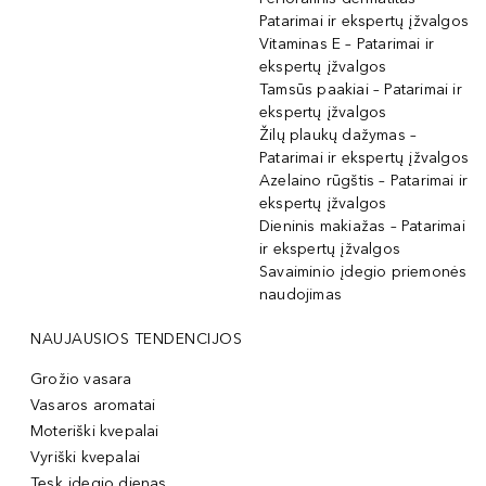
Patarimai ir ekspertų įžvalgos
Vitaminas E – Patarimai ir
ekspertų įžvalgos
Tamsūs paakiai – Patarimai ir
ekspertų įžvalgos
Žilų plaukų dažymas –
Patarimai ir ekspertų įžvalgos
Azelaino rūgštis – Patarimai ir
ekspertų įžvalgos
Dieninis makiažas – Patarimai
ir ekspertų įžvalgos
Savaiminio įdegio priemonės
naudojimas
NAUJAUSIOS TENDENCIJOS
Grožio vasara
Vasaros aromatai
Moteriški kvepalai
Vyriški kvepalai
Tęsk įdegio dienas