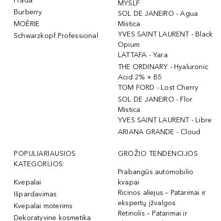
Prada
MYSLF
Burberry
SOL DE JANEIRO - Agua
MOÉRIE
Mistica
YVES SAINT LAURENT - Black
Schwarzkopf Professional
Opium
LATTAFA - Yara
THE ORDINARY - Hyaluronic
Acid 2% + B5
TOM FORD - Lost Cherry
SOL DE JANEIRO - Flor
Mistica
YVES SAINT LAURENT - Libre
ARIANA GRANDE - Cloud
POPULIARIAUSIOS
GROŽIO TENDENCIJOS
KATEGORIJOS
Prabangūs automobilio
Kvepalai
kvapai
Ricinos aliejus – Patarimai ir
Išpardavimas
ekspertų įžvalgos
Kvepalai moterims
Retinolis – Patarimai ir
Dekoratyvinė kosmetika