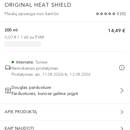
ORIGINAL
HEAT SHIELD
Plaukų apsauga nuo karščio
0
(
0
)
200 ml
14,49 €
0,07 €
 / 
1
ml
su PVM
Internete
:
Turime
Nemokamas pristatymas
Pristatymas: an, 11.08.2026–tr, 12.08.2026
Douglas parduotuvė
Parduotuvės, kuriose galima įsigyti
PRIDĖTI Į KREPŠELĮ
APIE PRODUKTĄ
KAIP NAUDOTI