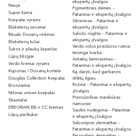
ekspertų įžvalgos
Nauja
Pigmentinės dėmės –
Super kaina
Patarimai ir ekspertų įžvalgos
Kvepalai vyrams
Glicerinas – Patarimai ir
Blakstienų serumai
ekspertų įžvalgos
Salicilo rūgštis – Patarimai ir
Rituals Dovanų rinkiniai
ekspertų įžvalgos
Blakstienų tušai
Veido odos priežiūros rutina:
Šukos ir plaukų šepečiai
teisinga tvarka
Lūpų blizgiai
Antakių laminavimas –
Veido kremai vyrams
Patarimai ir ekspertų įžvalgos
Kuponas / Dovanų kortelė
Ką daryti, kad garbanos
Douglas Collection Kvepalai
išliktų ilgiau
Rožinė – Patarimai ir ekspertų
Bronzantai
įžvalgos
Nišiniai unisex kvepalai
Prancūziškas manikiūras
Skaistalai
namuose
ERBORIAN BB ir CC kremas
Saulės nudegimai – Patarimai
Lūpų pieštukai
ir ekspertų įžvalgos
Seborėjinis dermatitas –
Patarimai ir ekspertų įžvalgos
Perioralinis dermatitas –