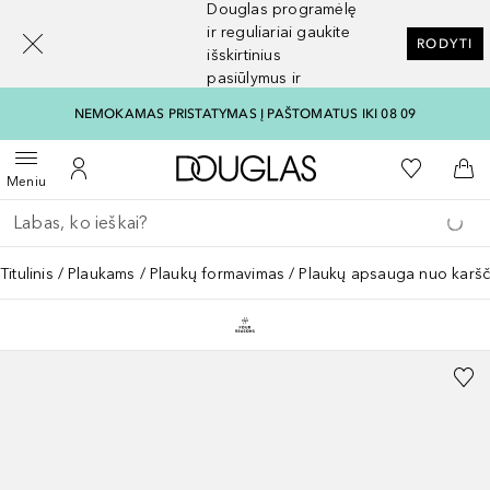
Douglas programėlę
[navigation.slideout.screenreader]
ir reguliariai gaukite
RODYTI
išskirtinius
pasiūlymus ir
nuolaidas
NEMOKAMAS PRISTATYMAS Į PAŠTOMATUS IKI 08 09
Į Douglas pagrindinį pu
Į mano nor
Atidaryti meniu
Į mano paskyrą
Į kr
Meniu
Grįžk atgal
Vykdykite paiešką
Titulinis
Plaukams
Plaukų formavimas
Plaukų apsauga nuo karšč