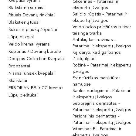
Kvepalai vyrams
Glicerinas – Patarimai ir
Blakstienų serumai
ekspertų įžvalgos
Salicilo rūgštis – Patarimai ir
Rituals Dovanų rinkiniai
ekspertų įžvalgos
Blakstienų tušai
Veido odos priežiūros rutina:
Šukos ir plaukų šepečiai
teisinga tvarka
Lūpų blizgiai
Antakių laminavimas –
Veido kremai vyrams
Patarimai ir ekspertų įžvalgos
Kuponas / Dovanų kortelė
Ką daryti, kad garbanos
Douglas Collection Kvepalai
išliktų ilgiau
Rožinė – Patarimai ir ekspertų
Bronzantai
įžvalgos
Nišiniai unisex kvepalai
Prancūziškas manikiūras
Skaistalai
namuose
ERBORIAN BB ir CC kremas
Saulės nudegimai – Patarimai
Lūpų pieštukai
ir ekspertų įžvalgos
Seborėjinis dermatitas –
Patarimai ir ekspertų įžvalgos
Perioralinis dermatitas –
Patarimai ir ekspertų įžvalgos
Vitaminas E – Patarimai ir
ekspertų įžvalgos