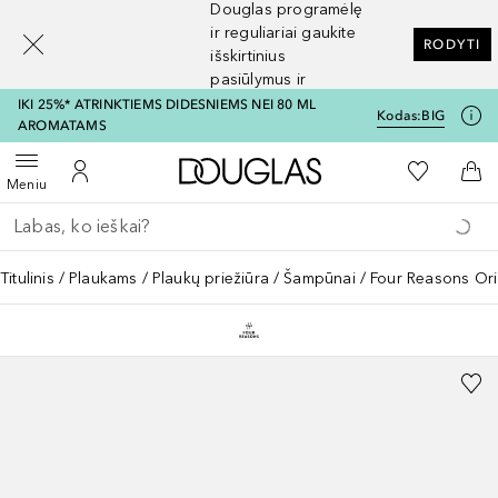
Douglas programėlę
[navigation.slideout.screenreader]
ir reguliariai gaukite
RODYTI
išskirtinius
pasiūlymus ir
nuolaidas
IKI 25%* ATRINKTIEMS DIDESNIEMS NEI 80 ML
Kodas:
BIG
AROMATAMS
Į Douglas pagrindinį pu
Į mano nor
Atidaryti meniu
Į mano paskyrą
Į kr
Meniu
Grįžk atgal
Vykdykite paiešką
Titulinis
Plaukams
Plaukų priežiūra
Šampūnai
Four Reasons Ori