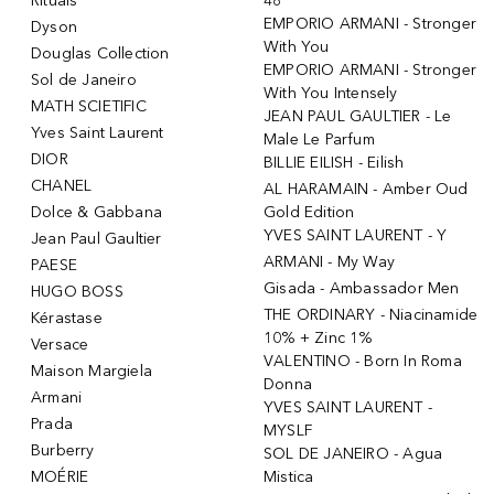
Rituals
48
EMPORIO ARMANI - Stronger
Dyson
With You
Douglas Collection
EMPORIO ARMANI - Stronger
Sol de Janeiro
With You Intensely
MATH SCIETIFIC
JEAN PAUL GAULTIER - Le
Yves Saint Laurent
Male Le Parfum
DIOR
BILLIE EILISH - Eilish
CHANEL
AL HARAMAIN - Amber Oud
Dolce & Gabbana
Gold Edition
YVES SAINT LAURENT - Y
Jean Paul Gaultier
ARMANI - My Way
PAESE
Gisada - Ambassador Men
HUGO BOSS
THE ORDINARY - Niacinamide
Kérastase
10% + Zinc 1%
Versace
VALENTINO - Born In Roma
Maison Margiela
Donna
Armani
YVES SAINT LAURENT -
Prada
MYSLF
Burberry
SOL DE JANEIRO - Agua
MOÉRIE
Mistica