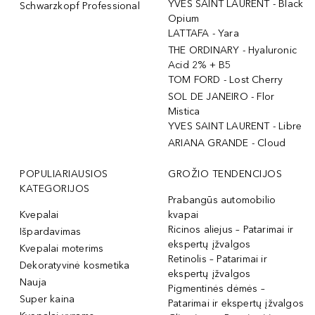
YVES SAINT LAURENT - Black
Schwarzkopf Professional
Opium
LATTAFA - Yara
THE ORDINARY - Hyaluronic
Acid 2% + B5
TOM FORD - Lost Cherry
SOL DE JANEIRO - Flor
Mistica
YVES SAINT LAURENT - Libre
ARIANA GRANDE - Cloud
POPULIARIAUSIOS
GROŽIO TENDENCIJOS
KATEGORIJOS
Prabangūs automobilio
Kvepalai
kvapai
Ricinos aliejus – Patarimai ir
Išpardavimas
ekspertų įžvalgos
Kvepalai moterims
Retinolis – Patarimai ir
Dekoratyvinė kosmetika
ekspertų įžvalgos
Nauja
Pigmentinės dėmės –
Super kaina
Patarimai ir ekspertų įžvalgos