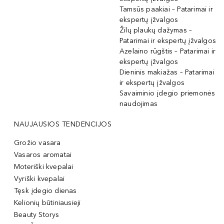
Tamsūs paakiai – Patarimai ir
ekspertų įžvalgos
Žilų plaukų dažymas –
Patarimai ir ekspertų įžvalgos
Azelaino rūgštis – Patarimai ir
ekspertų įžvalgos
Dieninis makiažas – Patarimai
ir ekspertų įžvalgos
Savaiminio įdegio priemonės
naudojimas
NAUJAUSIOS TENDENCIJOS
Grožio vasara
Vasaros aromatai
Moteriški kvepalai
Vyriški kvepalai
Tęsk įdegio dienas
Kelionių būtiniausieji
Beauty Storys