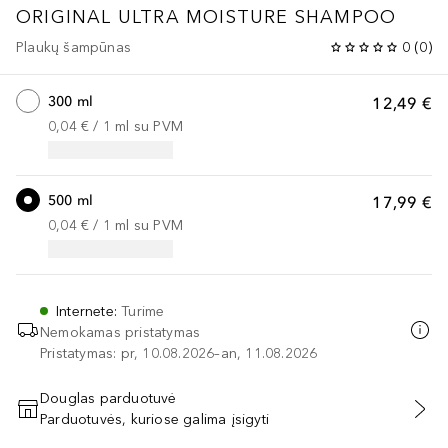
ORIGINAL
ULTRA MOISTURE SHAMPOO
Plaukų šampūnas
0
(
0
)
300 ml
12,49 €
0,04 €
 / 
1
ml
su PVM
500 ml
17,99 €
0,04 €
 / 
1
ml
su PVM
Internete
:
Turime
Nemokamas pristatymas
Pristatymas: pr, 10.08.2026–an, 11.08.2026
Douglas parduotuvė
Parduotuvės, kuriose galima įsigyti
PRIDĖTI Į KREPŠELĮ