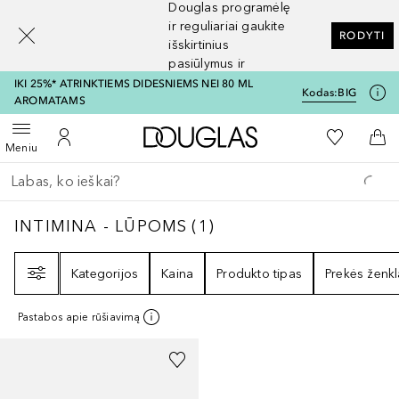
Douglas programėlę
[navigation.slideout.screenreader]
ir reguliariai gaukite
RODYTI
išskirtinius
pasiūlymus ir
nuolaidas
IKI 25%* ATRINKTIEMS DIDESNIEMS NEI 80 ML
Kodas:
BIG
AROMATAMS
Į Douglas pagrindinį pu
Į mano nor
Atidaryti meniu
Į mano paskyrą
Į kr
Meniu
Grįžk atgal
Vykdykite paiešką
INTIMINA - LŪPOMS
1
REZULTATAI
INTIMINA - LŪPOMS
(
1
)
Filtras
Kategorijos
Kaina
Produkto tipas
Prekės ženkl
Pastabos apie rūšiavimą