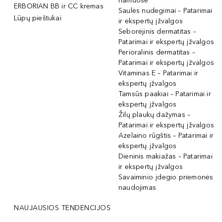
namuose
ERBORIAN BB ir CC kremas
Saulės nudegimai – Patarimai
Lūpų pieštukai
ir ekspertų įžvalgos
Seborėjinis dermatitas –
Patarimai ir ekspertų įžvalgos
Perioralinis dermatitas –
Patarimai ir ekspertų įžvalgos
Vitaminas E – Patarimai ir
ekspertų įžvalgos
Tamsūs paakiai – Patarimai ir
ekspertų įžvalgos
Žilų plaukų dažymas –
Patarimai ir ekspertų įžvalgos
Azelaino rūgštis – Patarimai ir
ekspertų įžvalgos
Dieninis makiažas – Patarimai
ir ekspertų įžvalgos
Savaiminio įdegio priemonės
naudojimas
NAUJAUSIOS TENDENCIJOS