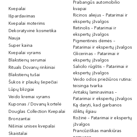
Prabangūs automobilio
Kvepalai
kvapai
Ricinos aliejus – Patarimai ir
Išpardavimas
ekspertų įžvalgos
Kvepalai moterims
Retinolis – Patarimai ir
Dekoratyvinė kosmetika
ekspertų įžvalgos
Nauja
Pigmentinės dėmės –
Super kaina
Patarimai ir ekspertų įžvalgos
Kvepalai vyrams
Glicerinas – Patarimai ir
Blakstienų serumai
ekspertų įžvalgos
Salicilo rūgštis – Patarimai ir
Rituals Dovanų rinkiniai
ekspertų įžvalgos
Blakstienų tušai
Veido odos priežiūros rutina:
Šukos ir plaukų šepečiai
teisinga tvarka
Lūpų blizgiai
Antakių laminavimas –
Veido kremai vyrams
Patarimai ir ekspertų įžvalgos
Kuponas / Dovanų kortelė
Ką daryti, kad garbanos
Douglas Collection Kvepalai
išliktų ilgiau
Rožinė – Patarimai ir ekspertų
Bronzantai
įžvalgos
Nišiniai unisex kvepalai
Prancūziškas manikiūras
Skaistalai