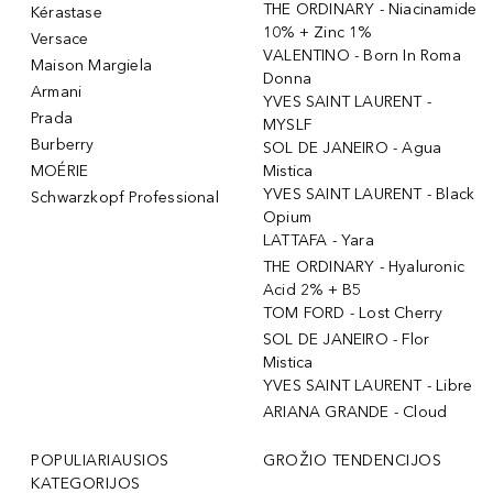
THE ORDINARY - Niacinamide
Kérastase
10% + Zinc 1%
Versace
VALENTINO - Born In Roma
Maison Margiela
Donna
Armani
YVES SAINT LAURENT -
Prada
MYSLF
Burberry
SOL DE JANEIRO - Agua
MOÉRIE
Mistica
YVES SAINT LAURENT - Black
Schwarzkopf Professional
Opium
LATTAFA - Yara
THE ORDINARY - Hyaluronic
Acid 2% + B5
TOM FORD - Lost Cherry
SOL DE JANEIRO - Flor
Mistica
YVES SAINT LAURENT - Libre
ARIANA GRANDE - Cloud
POPULIARIAUSIOS
GROŽIO TENDENCIJOS
KATEGORIJOS