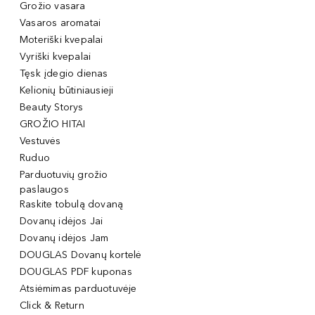
Grožio vasara
Vasaros aromatai
Moteriški kvepalai
Vyriški kvepalai
Tęsk įdegio dienas
Kelionių būtiniausieji
Beauty Storys
GROŽIO HITAI
Vestuvės
Ruduo
Parduotuvių grožio
paslaugos
Raskite tobulą dovaną
Dovanų idėjos Jai
Dovanų idėjos Jam
DOUGLAS Dovanų kortelė
DOUGLAS PDF kuponas
Atsiėmimas parduotuvėje
Click & Return