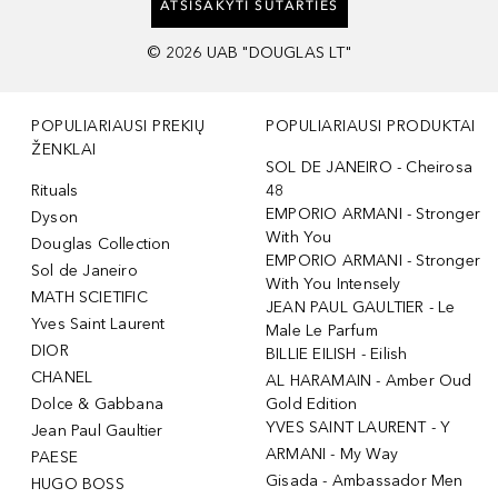
ATSISAKYTI SUTARTIES
©
2026
UAB "DOUGLAS LT"
POPULIARIAUSI PREKIŲ
POPULIARIAUSI PRODUKTAI
ŽENKLAI
SOL DE JANEIRO - Cheirosa
Rituals
48
EMPORIO ARMANI - Stronger
Dyson
With You
Douglas Collection
EMPORIO ARMANI - Stronger
Sol de Janeiro
With You Intensely
MATH SCIETIFIC
JEAN PAUL GAULTIER - Le
Yves Saint Laurent
Male Le Parfum
DIOR
BILLIE EILISH - Eilish
CHANEL
AL HARAMAIN - Amber Oud
Dolce & Gabbana
Gold Edition
YVES SAINT LAURENT - Y
Jean Paul Gaultier
ARMANI - My Way
PAESE
Gisada - Ambassador Men
HUGO BOSS