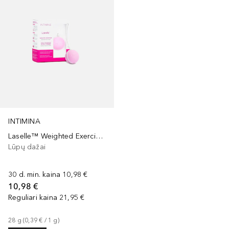
INTIMINA
Laselle™ Weighted Exerciser - 28g
Lūpų dažai
30 d. min. kaina
10,98 €
10,98 €
Reguliari kaina
21,95 €
28
g
 (
0,39 €
 / 
1
g
)