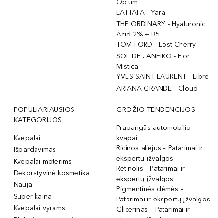
Opium
LATTAFA - Yara
THE ORDINARY - Hyaluronic
Acid 2% + B5
TOM FORD - Lost Cherry
SOL DE JANEIRO - Flor
Mistica
YVES SAINT LAURENT - Libre
ARIANA GRANDE - Cloud
POPULIARIAUSIOS
GROŽIO TENDENCIJOS
KATEGORIJOS
Prabangūs automobilio
Kvepalai
kvapai
Ricinos aliejus – Patarimai ir
Išpardavimas
ekspertų įžvalgos
Kvepalai moterims
Retinolis – Patarimai ir
Dekoratyvinė kosmetika
ekspertų įžvalgos
Nauja
Pigmentinės dėmės –
Super kaina
Patarimai ir ekspertų įžvalgos
Kvepalai vyrams
Glicerinas – Patarimai ir