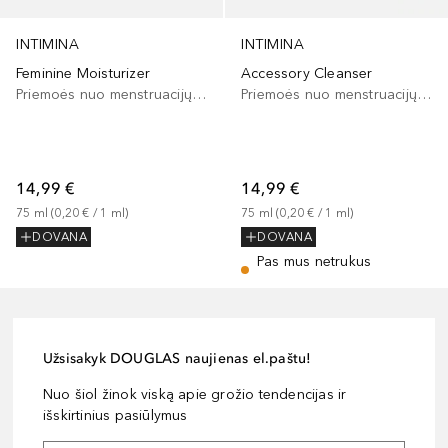
INTIMINA
INTIMINA
Feminine Moisturizer
Accessory Cleanser
Priemoės nuo menstruacijų simptomų
Priemoės nuo menstruacijų simptomų
14,99 €
14,99 €
75
ml
 (
0,20 €
 / 
1
ml
)
75
ml
 (
0,20 €
 / 
1
ml
)
DOVANA
DOVANA
Pas mus netrukus
Užsisakyk DOUGLAS naujienas el.paštu!
Nuo šiol žinok viską apie grožio tendencijas ir
išskirtinius pasiūlymus