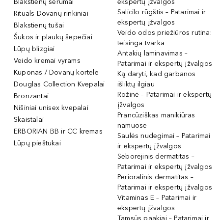
Blakstienų serumai
ekspertų įžvalgos
Salicilo rūgštis – Patarimai ir
Rituals Dovanų rinkiniai
ekspertų įžvalgos
Blakstienų tušai
Veido odos priežiūros rutina:
Šukos ir plaukų šepečiai
teisinga tvarka
Lūpų blizgiai
Antakių laminavimas –
Veido kremai vyrams
Patarimai ir ekspertų įžvalgos
Kuponas / Dovanų kortelė
Ką daryti, kad garbanos
Douglas Collection Kvepalai
išliktų ilgiau
Rožinė – Patarimai ir ekspertų
Bronzantai
įžvalgos
Nišiniai unisex kvepalai
Prancūziškas manikiūras
Skaistalai
namuose
ERBORIAN BB ir CC kremas
Saulės nudegimai – Patarimai
Lūpų pieštukai
ir ekspertų įžvalgos
Seborėjinis dermatitas –
Patarimai ir ekspertų įžvalgos
Perioralinis dermatitas –
Patarimai ir ekspertų įžvalgos
Vitaminas E – Patarimai ir
ekspertų įžvalgos
Tamsūs paakiai – Patarimai ir