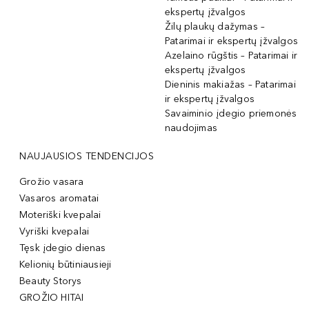
ekspertų įžvalgos
Žilų plaukų dažymas –
Patarimai ir ekspertų įžvalgos
Azelaino rūgštis – Patarimai ir
ekspertų įžvalgos
Dieninis makiažas – Patarimai
ir ekspertų įžvalgos
Savaiminio įdegio priemonės
naudojimas
NAUJAUSIOS TENDENCIJOS
Grožio vasara
Vasaros aromatai
Moteriški kvepalai
Vyriški kvepalai
Tęsk įdegio dienas
Kelionių būtiniausieji
Beauty Storys
GROŽIO HITAI