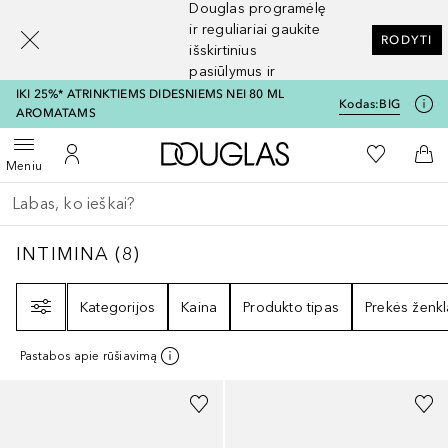
Douglas programėlę
[navigation.slideout.screenreader]
ir reguliariai gaukite
RODYTI
išskirtinius
pasiūlymus ir
nuolaidas
IKI 25%* ATRINKTIEMS DIDESNIEMS NEI 80 ML
Kodas:
BIG
AROMATAMS
Į Douglas pagrindinį pu
Į mano nor
Atidaryti meniu
Į mano paskyrą
Į kr
Meniu
Grįžk atgal
Vykdykite paiešką
INTIMINA
8
REZULTATAI
INTIMINA
(
8
)
Filtras
Kategorijos
Kaina
Produkto tipas
Prekės ženkl
Pastabos apie rūšiavimą