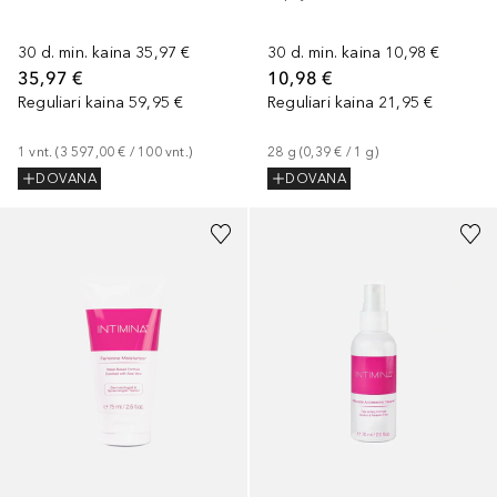
30 d. min. kaina
35,97 €
30 d. min. kaina
10,98 €
35,97 €
10,98 €
Reguliari kaina
59,95 €
Reguliari kaina
21,95 €
1
vnt.
 (
3 597,00 €
 / 
100
vnt.
)
28
g
 (
0,39 €
 / 
1
g
)
DOVANA
DOVANA