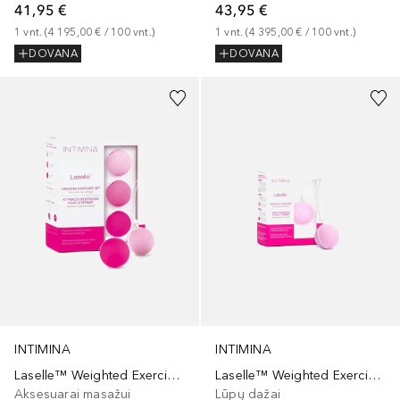
41,95 €
43,95 €
1
vnt.
 (
4 195,00 €
 / 
100
vnt.
)
1
vnt.
 (
4 395,00 €
 / 
100
vnt.
)
DOVANA
DOVANA
INTIMINA
INTIMINA
Laselle™ Weighted Exerciser Set
Laselle™ Weighted Exerciser - 28g
Aksesuarai masažui
Lūpų dažai