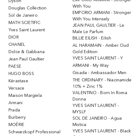
Dyson
With You
Douglas Collection
EMPORIO ARMANI - Stronger
Sol de Janeiro
With You Intensely
MATH SCIETIFIC
JEAN PAUL GAULTIER - Le
Yves Saint Laurent
Male Le Parfum
DIOR
BILLIE EILISH - Eilish
CHANEL
AL HARAMAIN - Amber Oud
Dolce & Gabbana
Gold Edition
YVES SAINT LAURENT - Y
Jean Paul Gaultier
ARMANI - My Way
PAESE
Gisada - Ambassador Men
HUGO BOSS
THE ORDINARY - Niacinamide
Kérastase
10% + Zinc 1%
Versace
VALENTINO - Born In Roma
Maison Margiela
Donna
Armani
YVES SAINT LAURENT -
Prada
MYSLF
Burberry
SOL DE JANEIRO - Agua
MOÉRIE
Mistica
YVES SAINT LAURENT - Black
Schwarzkopf Professional