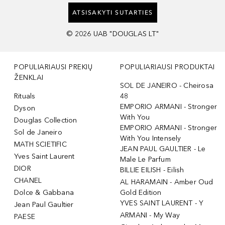
ATSISAKYTI SUTARTIES
©
2026
UAB "DOUGLAS LT"
POPULIARIAUSI PREKIŲ
POPULIARIAUSI PRODUKTAI
ŽENKLAI
SOL DE JANEIRO - Cheirosa
Rituals
48
EMPORIO ARMANI - Stronger
Dyson
With You
Douglas Collection
EMPORIO ARMANI - Stronger
Sol de Janeiro
With You Intensely
MATH SCIETIFIC
JEAN PAUL GAULTIER - Le
Yves Saint Laurent
Male Le Parfum
DIOR
BILLIE EILISH - Eilish
CHANEL
AL HARAMAIN - Amber Oud
Dolce & Gabbana
Gold Edition
YVES SAINT LAURENT - Y
Jean Paul Gaultier
ARMANI - My Way
PAESE