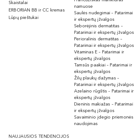
Skaistalai
namuose
ERBORIAN BB ir CC kremas
Saulės nudegimai – Patarimai
Lūpų pieštukai
ir ekspertų įžvalgos
Seborėjinis dermatitas –
Patarimai ir ekspertų įžvalgos
Perioralinis dermatitas –
Patarimai ir ekspertų įžvalgos
Vitaminas E – Patarimai ir
ekspertų įžvalgos
Tamsūs paakiai – Patarimai ir
ekspertų įžvalgos
Žilų plaukų dažymas –
Patarimai ir ekspertų įžvalgos
Azelaino rūgštis – Patarimai ir
ekspertų įžvalgos
Dieninis makiažas – Patarimai
ir ekspertų įžvalgos
Savaiminio įdegio priemonės
naudojimas
NAUJAUSIOS TENDENCIJOS