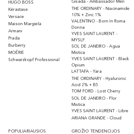
Gisada - Ambassador Men
HUGO BOSS
THE ORDINARY - Niacinamide
Kérastase
10% + Zinc 1%
Versace
VALENTINO - Born In Roma
Maison Margiela
Donna
Armani
YVES SAINT LAURENT -
Prada
MYSLF
Burberry
SOL DE JANEIRO - Agua
MOÉRIE
Mistica
YVES SAINT LAURENT - Black
Schwarzkopf Professional
Opium
LATTAFA - Yara
THE ORDINARY - Hyaluronic
Acid 2% + B5
TOM FORD - Lost Cherry
SOL DE JANEIRO - Flor
Mistica
YVES SAINT LAURENT - Libre
ARIANA GRANDE - Cloud
POPULIARIAUSIOS
GROŽIO TENDENCIJOS