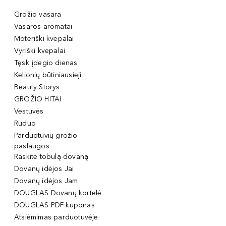
Grožio vasara
Vasaros aromatai
Moteriški kvepalai
Vyriški kvepalai
Tęsk įdegio dienas
Kelionių būtiniausieji
Beauty Storys
GROŽIO HITAI
Vestuvės
Ruduo
Parduotuvių grožio
paslaugos
Raskite tobulą dovaną
Dovanų idėjos Jai
Dovanų idėjos Jam
DOUGLAS Dovanų kortelė
DOUGLAS PDF kuponas
Atsiėmimas parduotuvėje