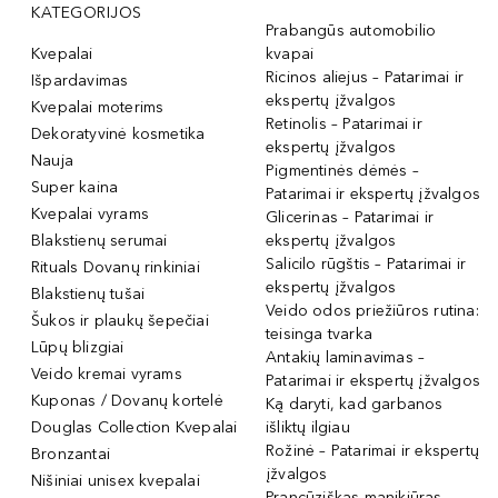
KATEGORIJOS
Prabangūs automobilio
Kvepalai
kvapai
Ricinos aliejus – Patarimai ir
Išpardavimas
ekspertų įžvalgos
Kvepalai moterims
Retinolis – Patarimai ir
Dekoratyvinė kosmetika
ekspertų įžvalgos
Nauja
Pigmentinės dėmės –
Super kaina
Patarimai ir ekspertų įžvalgos
Kvepalai vyrams
Glicerinas – Patarimai ir
Blakstienų serumai
ekspertų įžvalgos
Salicilo rūgštis – Patarimai ir
Rituals Dovanų rinkiniai
ekspertų įžvalgos
Blakstienų tušai
Veido odos priežiūros rutina:
Šukos ir plaukų šepečiai
teisinga tvarka
Lūpų blizgiai
Antakių laminavimas –
Veido kremai vyrams
Patarimai ir ekspertų įžvalgos
Kuponas / Dovanų kortelė
Ką daryti, kad garbanos
Douglas Collection Kvepalai
išliktų ilgiau
Rožinė – Patarimai ir ekspertų
Bronzantai
įžvalgos
Nišiniai unisex kvepalai
Prancūziškas manikiūras