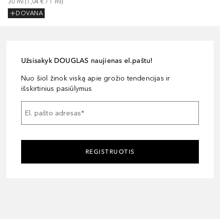
30
ml
 (
1,04 €
 / 
1
ml
)
DOVANA
Užsisakyk DOUGLAS naujienas el.paštu!
Nuo šiol žinok viską apie grožio tendencijas ir
išskirtinius pasiūlymus
El. pašto adresas
*
REGISTRUOTIS