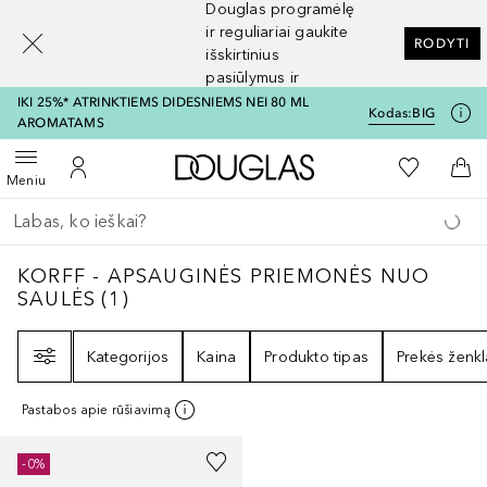
Douglas programėlę
[navigation.slideout.screenreader]
ir reguliariai gaukite
RODYTI
išskirtinius
pasiūlymus ir
nuolaidas
IKI 25%* ATRINKTIEMS DIDESNIEMS NEI 80 ML
Kodas:
BIG
AROMATAMS
Į Douglas pagrindinį pu
Į mano nor
Atidaryti meniu
Į mano paskyrą
Į kr
Meniu
Grįžk atgal
Vykdykite paiešką
KORFF - APSAUGINĖS PRIEMONĖS NUO SA
KORFF - APSAUGINĖS PRIEMONĖS NUO
SAULĖS
(
1
)
Filtras
Kategorijos
Kaina
Produkto tipas
Prekės ženkl
Pastabos apie rūšiavimą
-0%