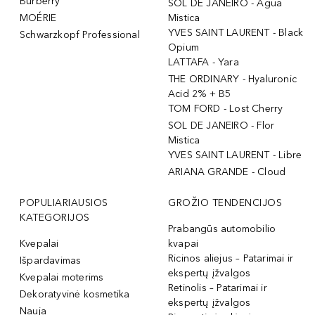
Burberry
SOL DE JANEIRO - Agua
MOÉRIE
Mistica
YVES SAINT LAURENT - Black
Schwarzkopf Professional
Opium
LATTAFA - Yara
THE ORDINARY - Hyaluronic
Acid 2% + B5
TOM FORD - Lost Cherry
SOL DE JANEIRO - Flor
Mistica
YVES SAINT LAURENT - Libre
ARIANA GRANDE - Cloud
POPULIARIAUSIOS
GROŽIO TENDENCIJOS
KATEGORIJOS
Prabangūs automobilio
Kvepalai
kvapai
Ricinos aliejus – Patarimai ir
Išpardavimas
ekspertų įžvalgos
Kvepalai moterims
Retinolis – Patarimai ir
Dekoratyvinė kosmetika
ekspertų įžvalgos
Nauja