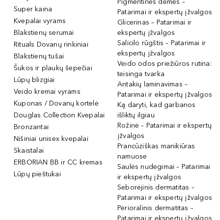
Pigmentinės dėmės –
Super kaina
Patarimai ir ekspertų įžvalgos
Kvepalai vyrams
Glicerinas – Patarimai ir
Blakstienų serumai
ekspertų įžvalgos
Salicilo rūgštis – Patarimai ir
Rituals Dovanų rinkiniai
ekspertų įžvalgos
Blakstienų tušai
Veido odos priežiūros rutina:
Šukos ir plaukų šepečiai
teisinga tvarka
Lūpų blizgiai
Antakių laminavimas –
Veido kremai vyrams
Patarimai ir ekspertų įžvalgos
Kuponas / Dovanų kortelė
Ką daryti, kad garbanos
Douglas Collection Kvepalai
išliktų ilgiau
Rožinė – Patarimai ir ekspertų
Bronzantai
įžvalgos
Nišiniai unisex kvepalai
Prancūziškas manikiūras
Skaistalai
namuose
ERBORIAN BB ir CC kremas
Saulės nudegimai – Patarimai
Lūpų pieštukai
ir ekspertų įžvalgos
Seborėjinis dermatitas –
Patarimai ir ekspertų įžvalgos
Perioralinis dermatitas –
Patarimai ir ekspertų įžvalgos