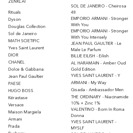
ŽENKLAI
SOL DE JANEIRO - Cheirosa
Rituals
48
EMPORIO ARMANI - Stronger
Dyson
With You
Douglas Collection
EMPORIO ARMANI - Stronger
Sol de Janeiro
With You Intensely
MATH SCIETIFIC
JEAN PAUL GAULTIER - Le
Yves Saint Laurent
Male Le Parfum
DIOR
BILLIE EILISH - Eilish
CHANEL
AL HARAMAIN - Amber Oud
Dolce & Gabbana
Gold Edition
YVES SAINT LAURENT - Y
Jean Paul Gaultier
ARMANI - My Way
PAESE
Gisada - Ambassador Men
HUGO BOSS
THE ORDINARY - Niacinamide
Kérastase
10% + Zinc 1%
Versace
VALENTINO - Born In Roma
Maison Margiela
Donna
Armani
YVES SAINT LAURENT -
Prada
MYSLF