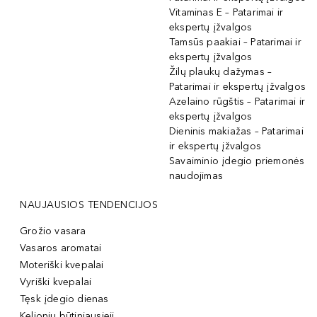
Vitaminas E – Patarimai ir
ekspertų įžvalgos
Tamsūs paakiai – Patarimai ir
ekspertų įžvalgos
Žilų plaukų dažymas –
Patarimai ir ekspertų įžvalgos
Azelaino rūgštis – Patarimai ir
ekspertų įžvalgos
Dieninis makiažas – Patarimai
ir ekspertų įžvalgos
Savaiminio įdegio priemonės
naudojimas
NAUJAUSIOS TENDENCIJOS
Grožio vasara
Vasaros aromatai
Moteriški kvepalai
Vyriški kvepalai
Tęsk įdegio dienas
Kelionių būtiniausieji