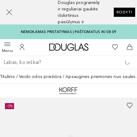
Douglas programėlę
[navigation.slideout.screenreader]
ir reguliariai gaukite
RODYTI
išskirtinius
pasiūlymus ir
nuolaidas
NEMOKAMAS PRISTATYMAS Į PAŠTOMATUS IKI 08 09
Į Douglas pagrindinį pu
Į mano nor
Atidaryti meniu
Į mano paskyrą
Į kr
Meniu
Grįžk atgal
Vykdykite paiešką
Titulinis
Veido odos priežiūra
Apsauginės priemonės nuo saulės
-0%