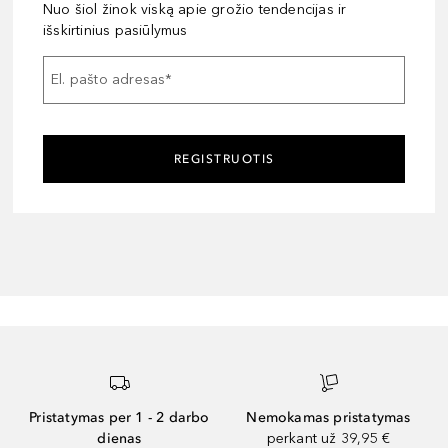
Nuo šiol žinok viską apie grožio tendencijas ir
išskirtinius pasiūlymus
El. pašto adresas
*
REGISTRUOTIS
Pristatymas per 1 - 2 darbo
Nemokamas pristatymas
dienas
perkant už 39,95 €