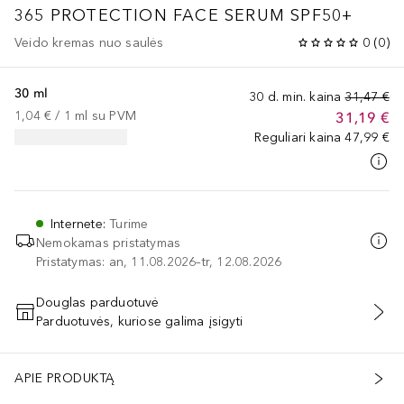
365 PROTECTION FACE SERUM SPF50+
Veido kremas nuo saulės
0
(
0
)
30 ml
30 d. min. kaina
31,47 €
1,04 €
 / 
1
ml
su PVM
31,19 €
Reguliari kaina
47,99 €
Internete
:
Turime
Nemokamas pristatymas
Pristatymas: an, 11.08.2026–tr, 12.08.2026
Douglas parduotuvė
Parduotuvės, kuriose galima įsigyti
PRIDĖTI Į KREPŠELĮ
APIE PRODUKTĄ