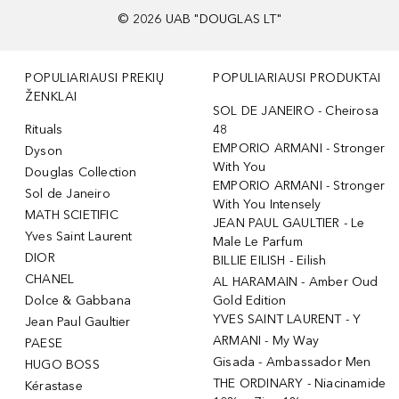
©
2026
UAB "DOUGLAS LT"
POPULIARIAUSI PREKIŲ
POPULIARIAUSI PRODUKTAI
ŽENKLAI
SOL DE JANEIRO - Cheirosa
Rituals
48
EMPORIO ARMANI - Stronger
Dyson
With You
Douglas Collection
EMPORIO ARMANI - Stronger
Sol de Janeiro
With You Intensely
MATH SCIETIFIC
JEAN PAUL GAULTIER - Le
Yves Saint Laurent
Male Le Parfum
DIOR
BILLIE EILISH - Eilish
CHANEL
AL HARAMAIN - Amber Oud
Dolce & Gabbana
Gold Edition
YVES SAINT LAURENT - Y
Jean Paul Gaultier
ARMANI - My Way
PAESE
Gisada - Ambassador Men
HUGO BOSS
THE ORDINARY - Niacinamide
Kérastase