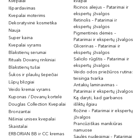
Kvepalai
kvapai
Ricinos aliejus – Patarimai ir
Išpardavimas
ekspertų įžvalgos
Kvepalai moterims
Retinolis – Patarimai ir
Dekoratyvinė kosmetika
ekspertų įžvalgos
Nauja
Pigmentinės dėmės –
Super kaina
Patarimai ir ekspertų įžvalgos
Kvepalai vyrams
Glicerinas – Patarimai ir
Blakstienų serumai
ekspertų įžvalgos
Salicilo rūgštis – Patarimai ir
Rituals Dovanų rinkiniai
ekspertų įžvalgos
Blakstienų tušai
Veido odos priežiūros rutina:
Šukos ir plaukų šepečiai
teisinga tvarka
Lūpų blizgiai
Antakių laminavimas –
Veido kremai vyrams
Patarimai ir ekspertų įžvalgos
Kuponas / Dovanų kortelė
Ką daryti, kad garbanos
Douglas Collection Kvepalai
išliktų ilgiau
Rožinė – Patarimai ir ekspertų
Bronzantai
įžvalgos
Nišiniai unisex kvepalai
Prancūziškas manikiūras
Skaistalai
namuose
ERBORIAN BB ir CC kremas
Saulės nudegimai – Patarimai