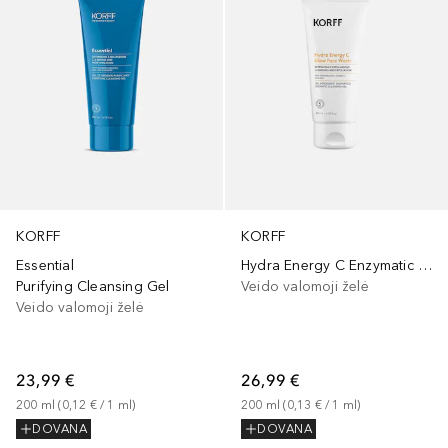
KORFF
KORFF
Essential
Hydra Energy C Enzymatic Face Cleanser
Purifying Cleansing Gel
Veido valomoji želė
Veido valomoji želė
23,99 €
26,99 €
200
ml
 (
0,12 €
 / 
1
ml
)
200
ml
 (
0,13 €
 / 
1
ml
)
DOVANA
DOVANA