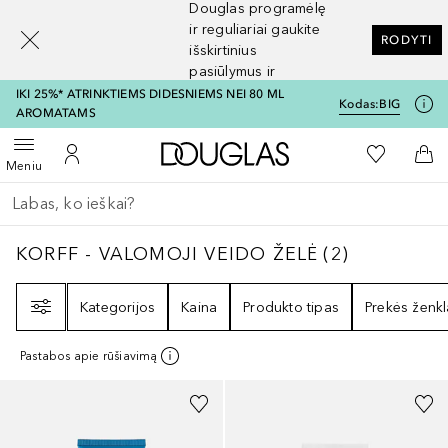
Douglas programėlę
[navigation.slideout.screenreader]
ir reguliariai gaukite
RODYTI
išskirtinius
pasiūlymus ir
nuolaidas
IKI 25%* ATRINKTIEMS DIDESNIEMS NEI 80 ML
Kodas:
BIG
AROMATAMS
Į Douglas pagrindinį pu
Į mano nor
Atidaryti meniu
Į mano paskyrą
Į kr
Meniu
Grįžk atgal
Vykdykite paiešką
KORFF - VALOMOJI VEIDO ŽELĖ
2
REZULTAT
KORFF - VALOMOJI VEIDO ŽELĖ
(
2
)
Filtras
Kategorijos
Kaina
Produkto tipas
Prekės ženkl
Pastabos apie rūšiavimą