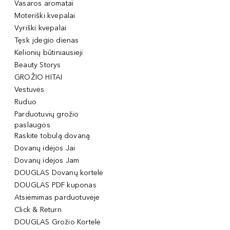
Vasaros aromatai
Moteriški kvepalai
Vyriški kvepalai
Tęsk įdegio dienas
Kelionių būtiniausieji
Beauty Storys
GROŽIO HITAI
Vestuvės
Ruduo
Parduotuvių grožio
paslaugos
Raskite tobulą dovaną
Dovanų idėjos Jai
Dovanų idėjos Jam
DOUGLAS Dovanų kortelė
DOUGLAS PDF kuponas
Atsiėmimas parduotuvėje
Click & Return
DOUGLAS Grožio Kortelė