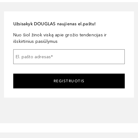
Užsisakyk DOUGLAS naujienas el.paštu!
Nuo šiol žinok viską apie grožio tendencijas ir
išskirtinius pasiūlymus
El. pašto adresas
*
REGISTRUOTIS