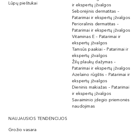
Lūpų pieštukai
ir ekspertų įžvalgos
Seborėjinis dermatitas –
Patarimai ir ekspertų įžvalgos
Perioralinis dermatitas –
Patarimai ir ekspertų įžvalgos
Vitaminas E – Patarimai ir
ekspertų įžvalgos
Tamsūs paakiai – Patarimai ir
ekspertų įžvalgos
Žilų plaukų dažymas –
Patarimai ir ekspertų įžvalgos
Azelaino rūgštis – Patarimai ir
ekspertų įžvalgos
Dieninis makiažas – Patarimai
ir ekspertų įžvalgos
Savaiminio įdegio priemonės
naudojimas
NAUJAUSIOS TENDENCIJOS
Grožio vasara