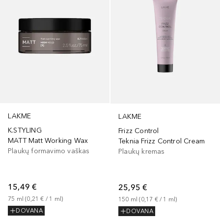
LAKME
LAKME
K.STYLING
Frizz Control
MATT Matt Working Wax
Teknia Frizz Control Cream
Plaukų formavimo vaškas
Plaukų kremas
15,49 €
25,95 €
75
ml
 (
0,21 €
 / 
1
ml
)
150
ml
 (
0,17 €
 / 
1
ml
)
DOVANA
DOVANA