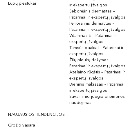
Lūpų pieštukai
ir ekspertų įžvalgos
Seborėjinis dermatitas –
Patarimai ir ekspertų įžvalgos
Perioralinis dermatitas –
Patarimai ir ekspertų įžvalgos
Vitaminas E – Patarimai ir
ekspertų įžvalgos
Tamsūs paakiai – Patarimai ir
ekspertų įžvalgos
Žilų plaukų dažymas –
Patarimai ir ekspertų įžvalgos
Azelaino rūgštis – Patarimai ir
ekspertų įžvalgos
Dieninis makiažas – Patarimai
ir ekspertų įžvalgos
Savaiminio įdegio priemonės
naudojimas
NAUJAUSIOS TENDENCIJOS
Grožio vasara