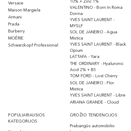
10% + Zinc 1%
Versace
VALENTINO - Born In Roma
Maison Margiela
Donna
Armani
YVES SAINT LAURENT -
Prada
MYSLF
Burberry
SOL DE JANEIRO - Agua
MOÉRIE
Mistica
YVES SAINT LAURENT - Black
Schwarzkopf Professional
Opium
LATTAFA - Yara
THE ORDINARY - Hyaluronic
Acid 2% + B5
TOM FORD - Lost Cherry
SOL DE JANEIRO - Flor
Mistica
YVES SAINT LAURENT - Libre
ARIANA GRANDE - Cloud
POPULIARIAUSIOS
GROŽIO TENDENCIJOS
KATEGORIJOS
Prabangūs automobilio