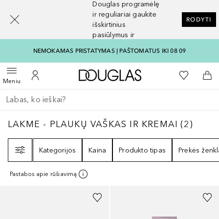
Douglas programėlę
[navigation.slideout.screenreader]
ir reguliariai gaukite
RODYTI
išskirtinius
pasiūlymus ir
nuolaidas
NEMOKAMAS PRISTATYMAS Į PAŠTOMATUS IKI 08 09
Į Douglas pagrindinį pu
Į mano nor
Atidaryti meniu
Į mano paskyrą
Į kr
Meniu
Grįžk atgal
Vykdykite paiešką
LAKME - PLAUKŲ VAŠKAS IR KREMAI
2
REZU
LAKME - PLAUKŲ VAŠKAS IR KREMAI
(
2
)
Filtras
Kategorijos
Kaina
Produkto tipas
Prekės ženkl
Pastabos apie rūšiavimą