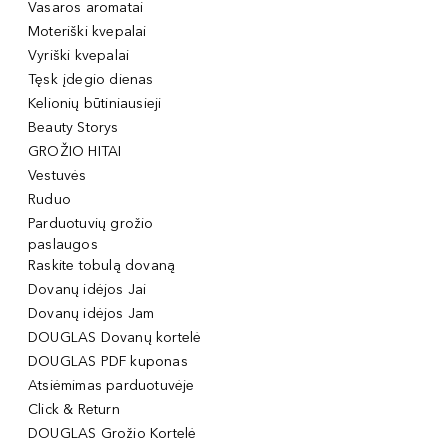
Vasaros aromatai
Moteriški kvepalai
Vyriški kvepalai
Tęsk įdegio dienas
Kelionių būtiniausieji
Beauty Storys
GROŽIO HITAI
Vestuvės
Ruduo
Parduotuvių grožio
paslaugos
Raskite tobulą dovaną
Dovanų idėjos Jai
Dovanų idėjos Jam
DOUGLAS Dovanų kortelė
DOUGLAS PDF kuponas
Atsiėmimas parduotuvėje
Click & Return
DOUGLAS Grožio Kortelė