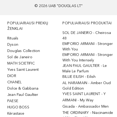
©
2026
UAB "DOUGLAS LT"
POPULIARIAUSI PREKIŲ
POPULIARIAUSI PRODUKTAI
ŽENKLAI
SOL DE JANEIRO - Cheirosa
Rituals
48
EMPORIO ARMANI - Stronger
Dyson
With You
Douglas Collection
EMPORIO ARMANI - Stronger
Sol de Janeiro
With You Intensely
MATH SCIETIFIC
JEAN PAUL GAULTIER - Le
Yves Saint Laurent
Male Le Parfum
DIOR
BILLIE EILISH - Eilish
CHANEL
AL HARAMAIN - Amber Oud
Dolce & Gabbana
Gold Edition
YVES SAINT LAURENT - Y
Jean Paul Gaultier
ARMANI - My Way
PAESE
Gisada - Ambassador Men
HUGO BOSS
THE ORDINARY - Niacinamide
Kérastase