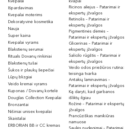
Kvepalai
kvapai
Ricinos aliejus – Patarimai ir
Išpardavimas
ekspertų įžvalgos
Kvepalai moterims
Retinolis – Patarimai ir
Dekoratyvinė kosmetika
ekspertų įžvalgos
Nauja
Pigmentinės dėmės –
Super kaina
Patarimai ir ekspertų įžvalgos
Kvepalai vyrams
Glicerinas – Patarimai ir
Blakstienų serumai
ekspertų įžvalgos
Salicilo rūgštis – Patarimai ir
Rituals Dovanų rinkiniai
ekspertų įžvalgos
Blakstienų tušai
Veido odos priežiūros rutina:
Šukos ir plaukų šepečiai
teisinga tvarka
Lūpų blizgiai
Antakių laminavimas –
Veido kremai vyrams
Patarimai ir ekspertų įžvalgos
Kuponas / Dovanų kortelė
Ką daryti, kad garbanos
Douglas Collection Kvepalai
išliktų ilgiau
Rožinė – Patarimai ir ekspertų
Bronzantai
įžvalgos
Nišiniai unisex kvepalai
Prancūziškas manikiūras
Skaistalai
namuose
ERBORIAN BB ir CC kremas
Saulės nudegimai – Patarimai