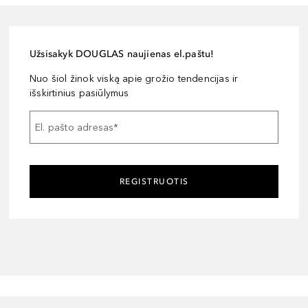
Užsisakyk DOUGLAS naujienas el.paštu!
Nuo šiol žinok viską apie grožio tendencijas ir
išskirtinius pasiūlymus
El. pašto adresas
*
REGISTRUOTIS