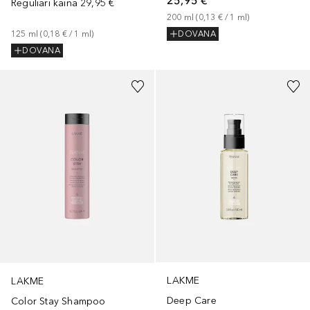
Reguliari kaina
29,95 €
200
ml
 (
0,13 €
 / 
1
ml
)
125
ml
 (
0,18 €
 / 
1
ml
)
DOVANA
DOVANA
LAKME
LAKME
Deep Care
Color Stay Shampoo