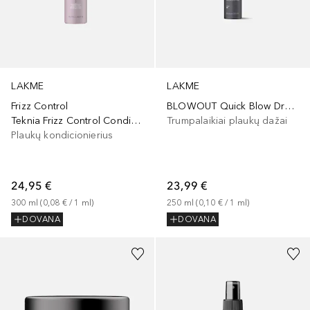
LAKME
LAKME
Frizz Control
BLOWOUT Quick Blow Dry Spray
Teknia Frizz Control Conditioner Leave-In
Trumpalaikiai plaukų dažai
Plaukų kondicionierius
24,95 €
23,99 €
300
ml
 (
0,08 €
 / 
1
ml
)
250
ml
 (
0,10 €
 / 
1
ml
)
DOVANA
DOVANA