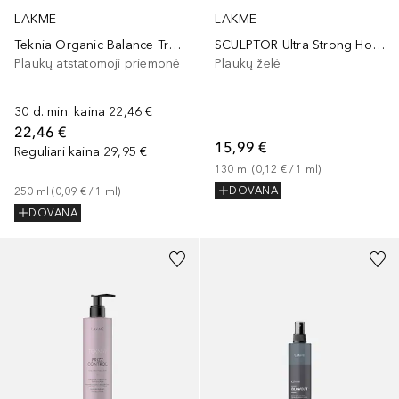
LAKME
LAKME
Teknia Organic Balance Treatment
SCULPTOR Ultra Strong Hold Gel
Plaukų atstatomoji priemonė
Plaukų želė
30 d. min. kaina
22,46 €
22,46 €
15,99 €
Reguliari kaina
29,95 €
130
ml
 (
0,12 €
 / 
1
ml
)
DOVANA
250
ml
 (
0,09 €
 / 
1
ml
)
DOVANA