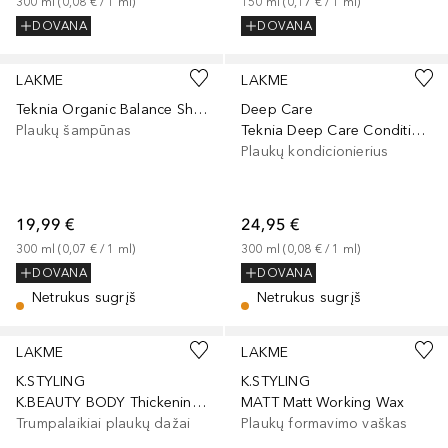
300
ml
 (
0,08 €
 / 
1
ml
)
150
ml
 (
0,17 €
 / 
1
ml
)
DOVANA
DOVANA
LAKME
LAKME
Teknia Organic Balance Shampoo
Deep Care
Plaukų šampūnas
Teknia Deep Care Conditioner
Plaukų kondicionierius
19,99 €
24,95 €
300
ml
 (
0,07 €
 / 
1
ml
)
300
ml
 (
0,08 €
 / 
1
ml
)
DOVANA
DOVANA
Netrukus sugrįš
Netrukus sugrįš
LAKME
LAKME
K.STYLING
K.STYLING
K.BEAUTY BODY Thickening Spray
MATT Matt Working Wax
Trumpalaikiai plaukų dažai
Plaukų formavimo vaškas