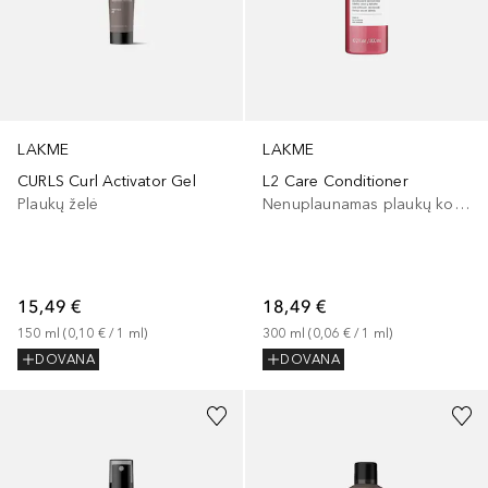
LAKME
LAKME
L2 Care Conditioner
CURLS Curl Activator Gel
Nenuplaunamas plaukų kondicionierius
Plaukų želė
18,49 €
15,49 €
300
ml
 (
0,06 €
 / 
1
ml
)
150
ml
 (
0,10 €
 / 
1
ml
)
DOVANA
DOVANA