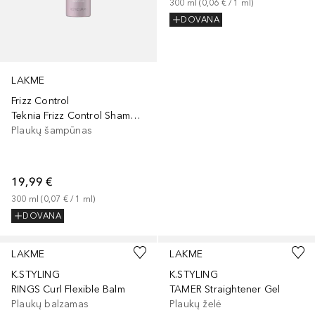
300
ml
 (
0,06 €
 / 
1
ml
)
DOVANA
LAKME
Frizz Control
Teknia Frizz Control Shampoo
Plaukų šampūnas
19,99 €
300
ml
 (
0,07 €
 / 
1
ml
)
DOVANA
LAKME
LAKME
K.STYLING
K.STYLING
RINGS Curl Flexible Balm
TAMER Straightener Gel
Plaukų balzamas
Plaukų želė