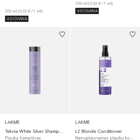
300
ml
 (
0,06 €
 / 
1
ml
)
DOVANA
300
ml
 (
0,03 €
 / 
1
ml
)
DOVANA
LAKME
LAKME
L2 Blonde Conditioner
Teknia White Silver Shampoo
Nenuplaunamas plaukų kondicionierius
Plaukų šampūnas