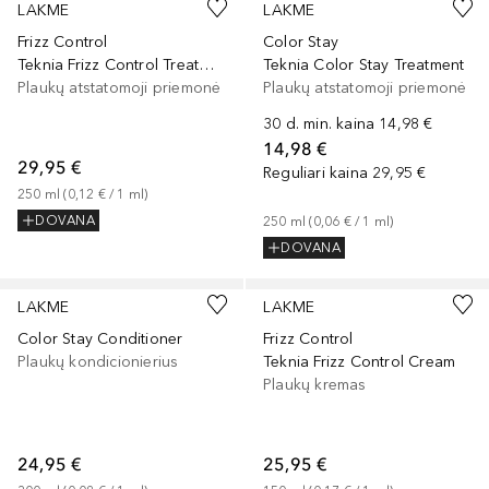
LAKME
LAKME
Frizz Control
Color Stay
Teknia Frizz Control Treatment
Teknia Color Stay Treatment
Plaukų atstatomoji priemonė
Plaukų atstatomoji priemonė
30 d. min. kaina
14,98 €
14,98 €
29,95 €
Reguliari kaina
29,95 €
250
ml
 (
0,12 €
 / 
1
ml
)
DOVANA
250
ml
 (
0,06 €
 / 
1
ml
)
DOVANA
LAKME
LAKME
Color Stay Conditioner
Frizz Control
Plaukų kondicionierius
Teknia Frizz Control Cream
Plaukų kremas
24,95 €
25,95 €