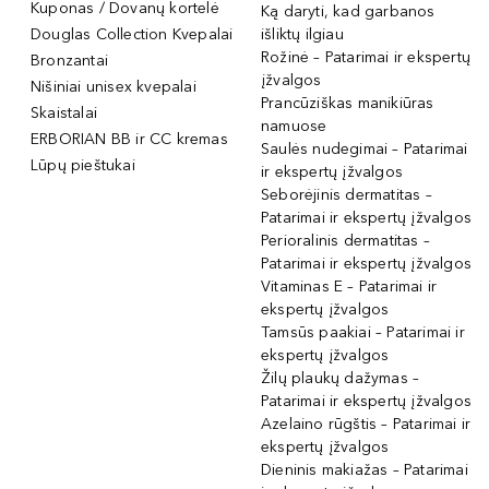
Kuponas / Dovanų kortelė
Ką daryti, kad garbanos
Douglas Collection Kvepalai
išliktų ilgiau
Rožinė – Patarimai ir ekspertų
Bronzantai
įžvalgos
Nišiniai unisex kvepalai
Prancūziškas manikiūras
Skaistalai
namuose
ERBORIAN BB ir CC kremas
Saulės nudegimai – Patarimai
Lūpų pieštukai
ir ekspertų įžvalgos
Seborėjinis dermatitas –
Patarimai ir ekspertų įžvalgos
Perioralinis dermatitas –
Patarimai ir ekspertų įžvalgos
Vitaminas E – Patarimai ir
ekspertų įžvalgos
Tamsūs paakiai – Patarimai ir
ekspertų įžvalgos
Žilų plaukų dažymas –
Patarimai ir ekspertų įžvalgos
Azelaino rūgštis – Patarimai ir
ekspertų įžvalgos
Dieninis makiažas – Patarimai