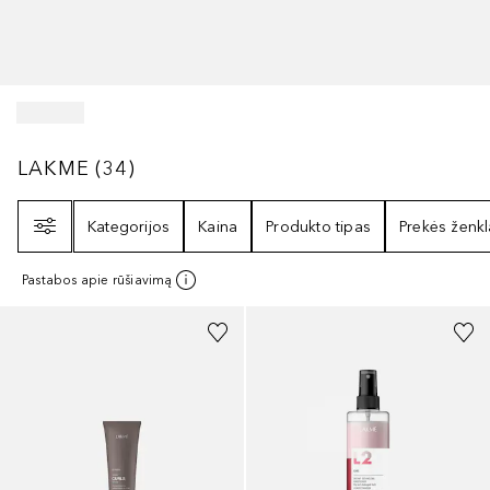
LAKME
34
REZULTATAI
LAKME
(
34
)
Filtras
Kategorijos
Kaina
Produkto tipas
Prekės ženkl
Pastabos apie rūšiavimą