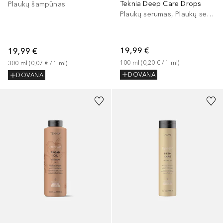
Teknia Deep Care Drops
Plaukų šampūnas
Plaukų serumas, Plaukų serumas/aliejus
19,99 €
19,99 €
100
ml
 (
0,20 €
 / 
1
ml
)
300
ml
 (
0,07 €
 / 
1
ml
)
DOVANA
DOVANA