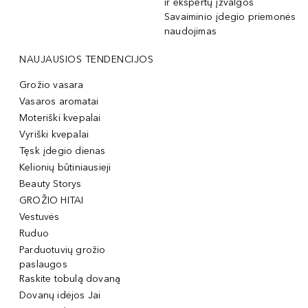
ir ekspertų įžvalgos
Savaiminio įdegio priemonės
naudojimas
NAUJAUSIOS TENDENCIJOS
Grožio vasara
Vasaros aromatai
Moteriški kvepalai
Vyriški kvepalai
Tęsk įdegio dienas
Kelionių būtiniausieji
Beauty Storys
GROŽIO HITAI
Vestuvės
Ruduo
Parduotuvių grožio
paslaugos
Raskite tobulą dovaną
Dovanų idėjos Jai