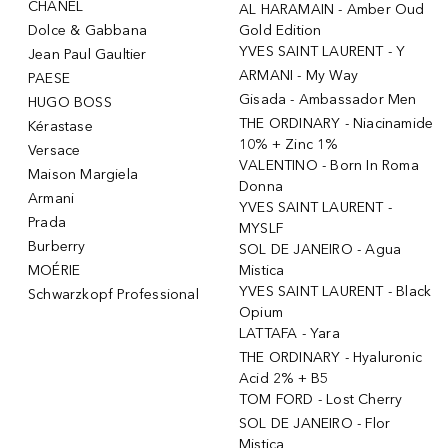
CHANEL
AL HARAMAIN - Amber Oud
Dolce & Gabbana
Gold Edition
YVES SAINT LAURENT - Y
Jean Paul Gaultier
ARMANI - My Way
PAESE
Gisada - Ambassador Men
HUGO BOSS
THE ORDINARY - Niacinamide
Kérastase
10% + Zinc 1%
Versace
VALENTINO - Born In Roma
Maison Margiela
Donna
Armani
YVES SAINT LAURENT -
Prada
MYSLF
Burberry
SOL DE JANEIRO - Agua
MOÉRIE
Mistica
YVES SAINT LAURENT - Black
Schwarzkopf Professional
Opium
LATTAFA - Yara
THE ORDINARY - Hyaluronic
Acid 2% + B5
TOM FORD - Lost Cherry
SOL DE JANEIRO - Flor
Mistica