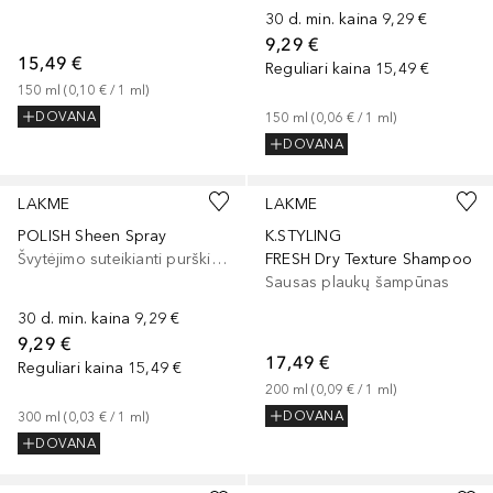
30 d. min. kaina
9,29 €
9,29 €
15,49 €
Reguliari kaina
15,49 €
150
ml
 (
0,10 €
 / 
1
ml
)
DOVANA
150
ml
 (
0,06 €
 / 
1
ml
)
DOVANA
LAKME
LAKME
POLISH Sheen Spray
K.STYLING
Švytėjimo suteikianti purškiama priemonė
FRESH Dry Texture Shampoo
Sausas plaukų šampūnas
30 d. min. kaina
9,29 €
9,29 €
17,49 €
Reguliari kaina
15,49 €
200
ml
 (
0,09 €
 / 
1
ml
)
DOVANA
300
ml
 (
0,03 €
 / 
1
ml
)
DOVANA