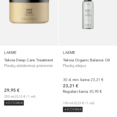
LAKME
LAKME
Teknia Deep Care Treatment
Teknia Organic Balance Oil
Plaukų atstatomoji priemonė
Plaukų aliejus
30 d. min. kaina
23,21 €
23,21 €
29,95 €
Reguliari kaina
30,95 €
250
ml
 (
0,12 €
 / 
1
ml
)
DOVANA
100
ml
 (
0,23 €
 / 
1
ml
)
DOVANA