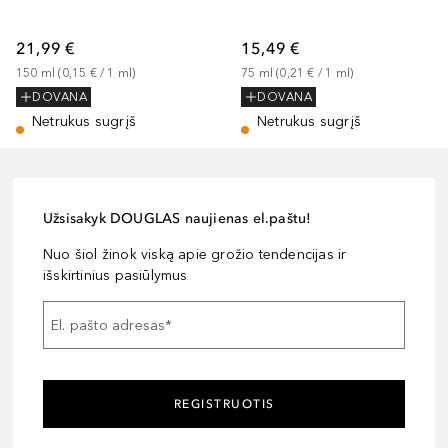
21,99 €
15,49 €
150
ml
 (
0,15 €
 / 
1
ml
)
75
ml
 (
0,21 €
 / 
1
ml
)
DOVANA
DOVANA
Netrukus sugrįš
Netrukus sugrįš
Užsisakyk DOUGLAS naujienas el.paštu!
Nuo šiol žinok viską apie grožio tendencijas ir
išskirtinius pasiūlymus
El. pašto adresas
*
REGISTRUOTIS