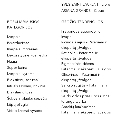
YVES SAINT LAURENT - Libre
ARIANA GRANDE - Cloud
POPULIARIAUSIOS
GROŽIO TENDENCIJOS
KATEGORIJOS
Prabangūs automobilio
Kvepalai
kvapai
Ricinos aliejus – Patarimai ir
Išpardavimas
ekspertų įžvalgos
Kvepalai moterims
Retinolis – Patarimai ir
Dekoratyvinė kosmetika
ekspertų įžvalgos
Nauja
Pigmentinės dėmės –
Super kaina
Patarimai ir ekspertų įžvalgos
Kvepalai vyrams
Glicerinas – Patarimai ir
Blakstienų serumai
ekspertų įžvalgos
Salicilo rūgštis – Patarimai ir
Rituals Dovanų rinkiniai
ekspertų įžvalgos
Blakstienų tušai
Veido odos priežiūros rutina:
Šukos ir plaukų šepečiai
teisinga tvarka
Lūpų blizgiai
Antakių laminavimas –
Veido kremai vyrams
Patarimai ir ekspertų įžvalgos