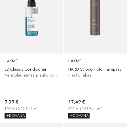
LAKME
LAKME
L2 Classic Conditioner
HARD Strong Hold Hairspray
Nenuplaunamas plaukų kondicionierius
Plaukų lakas
9,09 €
17,49 €
100
ml
 (
0,09 €
 / 
1
ml
)
300
ml
 (
0,06 €
 / 
1
ml
)
DOVANA
DOVANA