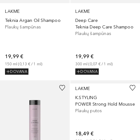
LAKME
LAKME
Teknia Argan Oil Shampoo
Deep Care
Plaukų šampūnas
Teknia Deep Care Shampoo
Plaukų šampūnas
19,99 €
19,99 €
150
ml
 (
0,13 €
 / 
1
ml
)
300
ml
 (
0,07 €
 / 
1
ml
)
DOVANA
DOVANA
LAKME
K.STYLING
POWER Strong Hold Mousse
Plaukų putos
18,49 €