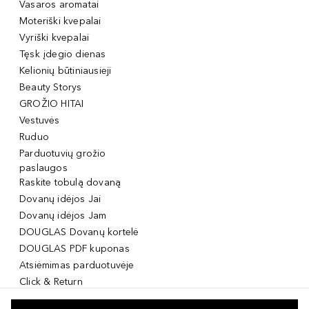
Vasaros aromatai
Moteriški kvepalai
Vyriški kvepalai
Tęsk įdegio dienas
Kelionių būtiniausieji
Beauty Storys
GROŽIO HITAI
Vestuvės
Ruduo
Parduotuvių grožio
paslaugos
Raskite tobulą dovaną
Dovanų idėjos Jai
Dovanų idėjos Jam
DOUGLAS Dovanų kortelė
DOUGLAS PDF kuponas
Atsiėmimas parduotuvėje
Click & Return
DOUGLAS Grožio Kortelė