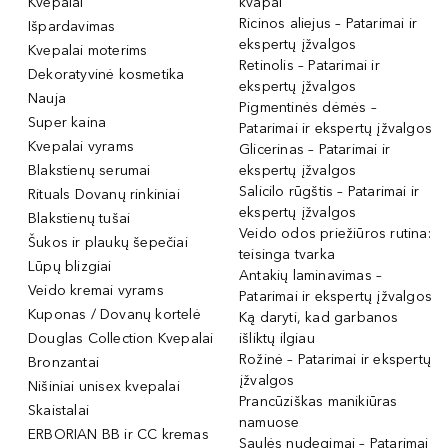
Kvepalai
kvapai
Ricinos aliejus – Patarimai ir
Išpardavimas
ekspertų įžvalgos
Kvepalai moterims
Retinolis – Patarimai ir
Dekoratyvinė kosmetika
ekspertų įžvalgos
Nauja
Pigmentinės dėmės –
Super kaina
Patarimai ir ekspertų įžvalgos
Kvepalai vyrams
Glicerinas – Patarimai ir
Blakstienų serumai
ekspertų įžvalgos
Salicilo rūgštis – Patarimai ir
Rituals Dovanų rinkiniai
ekspertų įžvalgos
Blakstienų tušai
Veido odos priežiūros rutina:
Šukos ir plaukų šepečiai
teisinga tvarka
Lūpų blizgiai
Antakių laminavimas –
Veido kremai vyrams
Patarimai ir ekspertų įžvalgos
Kuponas / Dovanų kortelė
Ką daryti, kad garbanos
Douglas Collection Kvepalai
išliktų ilgiau
Rožinė – Patarimai ir ekspertų
Bronzantai
įžvalgos
Nišiniai unisex kvepalai
Prancūziškas manikiūras
Skaistalai
namuose
ERBORIAN BB ir CC kremas
Saulės nudegimai – Patarimai