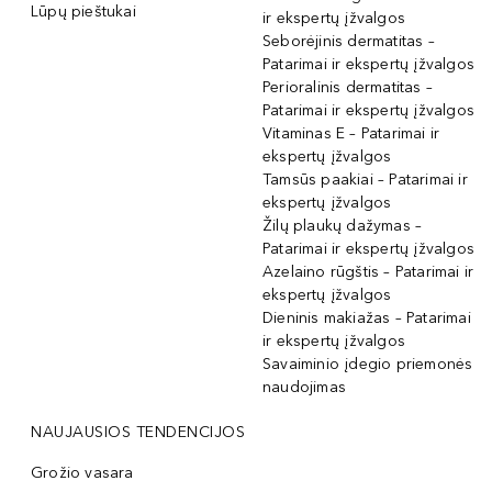
Lūpų pieštukai
ir ekspertų įžvalgos
Seborėjinis dermatitas –
Patarimai ir ekspertų įžvalgos
Perioralinis dermatitas –
Patarimai ir ekspertų įžvalgos
Vitaminas E – Patarimai ir
ekspertų įžvalgos
Tamsūs paakiai – Patarimai ir
ekspertų įžvalgos
Žilų plaukų dažymas –
Patarimai ir ekspertų įžvalgos
Azelaino rūgštis – Patarimai ir
ekspertų įžvalgos
Dieninis makiažas – Patarimai
ir ekspertų įžvalgos
Savaiminio įdegio priemonės
naudojimas
NAUJAUSIOS TENDENCIJOS
Grožio vasara