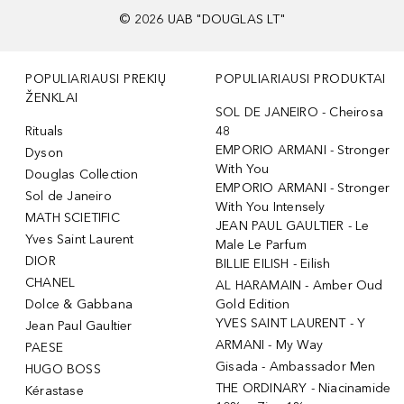
©
2026
UAB "DOUGLAS LT"
POPULIARIAUSI PREKIŲ
POPULIARIAUSI PRODUKTAI
ŽENKLAI
SOL DE JANEIRO - Cheirosa
Rituals
48
EMPORIO ARMANI - Stronger
Dyson
With You
Douglas Collection
EMPORIO ARMANI - Stronger
Sol de Janeiro
With You Intensely
MATH SCIETIFIC
JEAN PAUL GAULTIER - Le
Yves Saint Laurent
Male Le Parfum
DIOR
BILLIE EILISH - Eilish
CHANEL
AL HARAMAIN - Amber Oud
Dolce & Gabbana
Gold Edition
YVES SAINT LAURENT - Y
Jean Paul Gaultier
ARMANI - My Way
PAESE
Gisada - Ambassador Men
HUGO BOSS
THE ORDINARY - Niacinamide
Kérastase