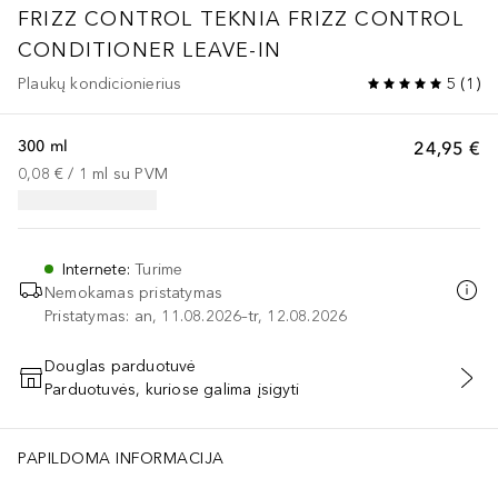
FRIZZ CONTROL
TEKNIA FRIZZ CONTROL
CONDITIONER LEAVE-IN
Plaukų kondicionierius
5
(
1
)
300 ml
24,95 €
0,08 €
 / 
1
ml
su PVM
Internete
:
Turime
Nemokamas pristatymas
Pristatymas: an, 11.08.2026–tr, 12.08.2026
Douglas parduotuvė
Parduotuvės, kuriose galima įsigyti
PRIDĖTI Į KREPŠELĮ
PAPILDOMA INFORMACIJA