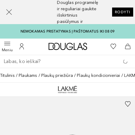
Douglas programėlę
[navigation.slideout.screenreader]
ir reguliariai gaukite
RODYTI
išskirtinius
pasiūlymus ir
nuolaidas
NEMOKAMAS PRISTATYMAS Į PAŠTOMATUS IKI 08 09
Į Douglas pagrindinį pu
Į mano nor
Atidaryti meniu
Į mano paskyrą
Į kr
Meniu
Grįžk atgal
Vykdykite paiešką
Titulinis
Plaukams
Plaukų priežiūra
Plaukų kondicionieriai
LAKME