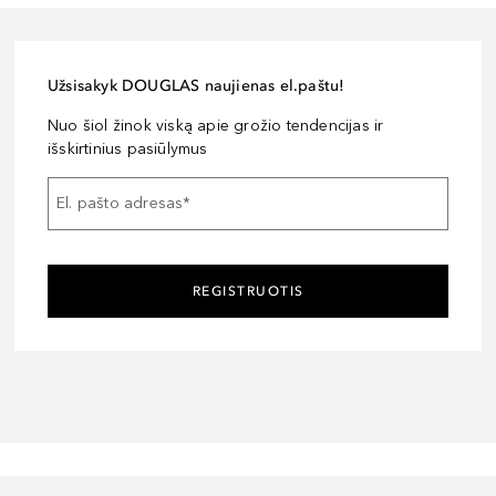
Užsisakyk DOUGLAS naujienas el.paštu!
Nuo šiol žinok viską apie grožio tendencijas ir
išskirtinius pasiūlymus
El. pašto adresas
*
REGISTRUOTIS