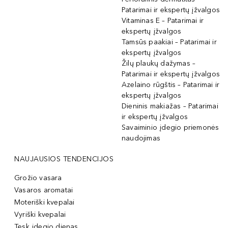
Patarimai ir ekspertų įžvalgos
Vitaminas E – Patarimai ir
ekspertų įžvalgos
Tamsūs paakiai – Patarimai ir
ekspertų įžvalgos
Žilų plaukų dažymas –
Patarimai ir ekspertų įžvalgos
Azelaino rūgštis – Patarimai ir
ekspertų įžvalgos
Dieninis makiažas – Patarimai
ir ekspertų įžvalgos
Savaiminio įdegio priemonės
naudojimas
NAUJAUSIOS TENDENCIJOS
Grožio vasara
Vasaros aromatai
Moteriški kvepalai
Vyriški kvepalai
Tęsk įdegio dienas