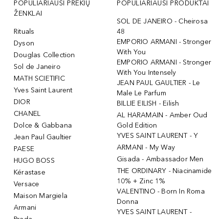
POPULIARIAUSI PREKIŲ
POPULIARIAUSI PRODUKTAI
ŽENKLAI
SOL DE JANEIRO - Cheirosa
Rituals
48
EMPORIO ARMANI - Stronger
Dyson
With You
Douglas Collection
EMPORIO ARMANI - Stronger
Sol de Janeiro
With You Intensely
MATH SCIETIFIC
JEAN PAUL GAULTIER - Le
Yves Saint Laurent
Male Le Parfum
DIOR
BILLIE EILISH - Eilish
CHANEL
AL HARAMAIN - Amber Oud
Dolce & Gabbana
Gold Edition
YVES SAINT LAURENT - Y
Jean Paul Gaultier
ARMANI - My Way
PAESE
Gisada - Ambassador Men
HUGO BOSS
THE ORDINARY - Niacinamide
Kérastase
10% + Zinc 1%
Versace
VALENTINO - Born In Roma
Maison Margiela
Donna
Armani
YVES SAINT LAURENT -