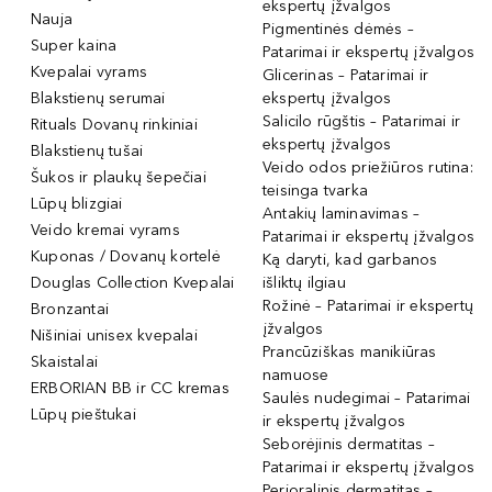
ekspertų įžvalgos
Nauja
Pigmentinės dėmės –
Super kaina
Patarimai ir ekspertų įžvalgos
Kvepalai vyrams
Glicerinas – Patarimai ir
Blakstienų serumai
ekspertų įžvalgos
Salicilo rūgštis – Patarimai ir
Rituals Dovanų rinkiniai
ekspertų įžvalgos
Blakstienų tušai
Veido odos priežiūros rutina:
Šukos ir plaukų šepečiai
teisinga tvarka
Lūpų blizgiai
Antakių laminavimas –
Veido kremai vyrams
Patarimai ir ekspertų įžvalgos
Kuponas / Dovanų kortelė
Ką daryti, kad garbanos
Douglas Collection Kvepalai
išliktų ilgiau
Rožinė – Patarimai ir ekspertų
Bronzantai
įžvalgos
Nišiniai unisex kvepalai
Prancūziškas manikiūras
Skaistalai
namuose
ERBORIAN BB ir CC kremas
Saulės nudegimai – Patarimai
Lūpų pieštukai
ir ekspertų įžvalgos
Seborėjinis dermatitas –
Patarimai ir ekspertų įžvalgos
Perioralinis dermatitas –