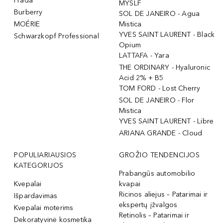
Prada
MYSLF
Burberry
SOL DE JANEIRO - Agua
MOÉRIE
Mistica
YVES SAINT LAURENT - Black
Schwarzkopf Professional
Opium
LATTAFA - Yara
THE ORDINARY - Hyaluronic
Acid 2% + B5
TOM FORD - Lost Cherry
SOL DE JANEIRO - Flor
Mistica
YVES SAINT LAURENT - Libre
ARIANA GRANDE - Cloud
POPULIARIAUSIOS
GROŽIO TENDENCIJOS
KATEGORIJOS
Prabangūs automobilio
Kvepalai
kvapai
Ricinos aliejus – Patarimai ir
Išpardavimas
ekspertų įžvalgos
Kvepalai moterims
Retinolis – Patarimai ir
Dekoratyvinė kosmetika