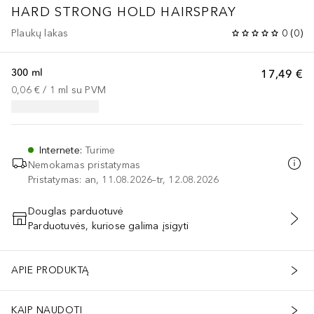
HARD STRONG HOLD HAIRSPRAY
Plaukų lakas
0
(
0
)
300 ml
17,49 €
0,06 €
 / 
1
ml
su PVM
Internete
:
Turime
Nemokamas pristatymas
Pristatymas: an, 11.08.2026–tr, 12.08.2026
Douglas parduotuvė
Parduotuvės, kuriose galima įsigyti
PRIDĖTI Į KREPŠELĮ
APIE PRODUKTĄ
KAIP NAUDOTI