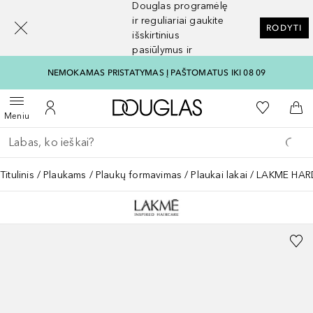
Douglas programėlę
[navigation.slideout.screenreader]
ir reguliariai gaukite
RODYTI
išskirtinius
pasiūlymus ir
nuolaidas
NEMOKAMAS PRISTATYMAS Į PAŠTOMATUS IKI 08 09
Į Douglas pagrindinį pu
Į mano nor
Atidaryti meniu
Į mano paskyrą
Į kr
Meniu
Grįžk atgal
Vykdykite paiešką
Titulinis
Plaukams
Plaukų formavimas
Plaukai lakai
LAKME HARD