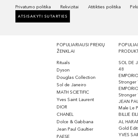
Privatumo politika
Rekvizitai
Atitikties politika
Pir
ATSISAKYTI SUTARTIES
POPULIARIAUSI PREKIŲ
POPULIA
ŽENKLAI
PRODUKT
Rituals
SOL DE J
48
Dyson
EMPORIO
Douglas Collection
Stronger
Sol de Janeiro
EMPORIO
MATH SCIETIFIC
Stronger 
Yves Saint Laurent
JEAN PAU
DIOR
Male Le 
CHANEL
BILLIE EIL
Dolce & Gabbana
AL HARA
Gold Edit
Jean Paul Gaultier
YVES SAI
PAESE