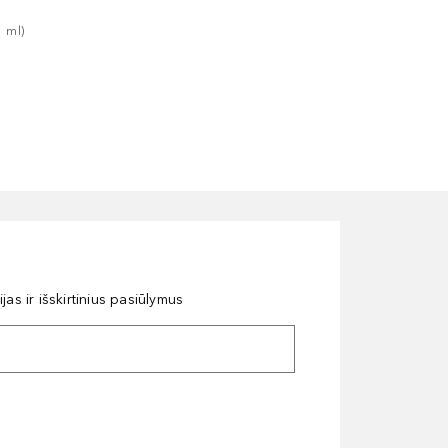
1
ml
)
as ir išskirtinius pasiūlymus