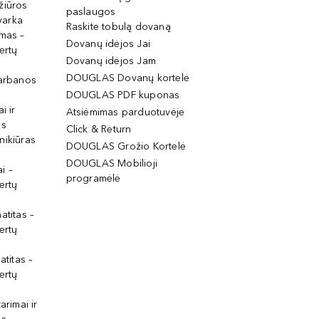
žiūros
paslaugos
tvarka
Raskite tobulą dovaną
imas –
Dovanų idėjos Jai
ertų
Dovanų idėjos Jam
DOUGLAS Dovanų kortelė
garbanos
DOUGLAS PDF kuponas
i ir
Atsiėmimas parduotuvėje
os
Click & Return
nikiūras
DOUGLAS Grožio Kortelė
DOUGLAS Mobilioji
i –
programėlė
ertų
atitas –
ertų
atitas –
ertų
arimai ir