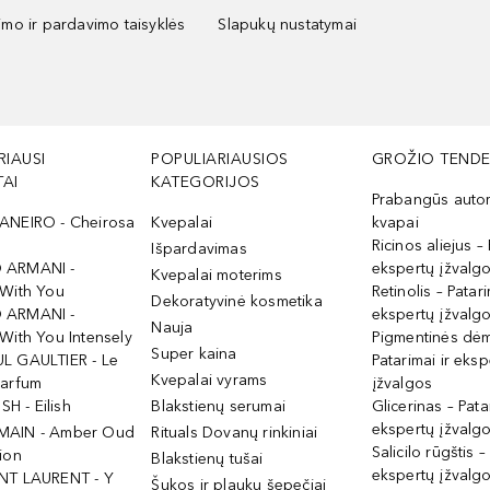
kimo ir pardavimo taisyklės
Slapukų nustatymai
RIAUSI
POPULIARIAUSIOS
GROŽIO TENDE
AI
KATEGORIJOS
Prabangūs auto
ANEIRO - Cheirosa
Kvepalai
kvapai
Ricinos aliejus – 
Išpardavimas
 ARMANI -
ekspertų įžvalg
Kvepalai moterims
 With You
Retinolis – Patari
Dekoratyvinė kosmetika
 ARMANI -
ekspertų įžvalg
Nauja
With You Intensely
Pigmentinės dė
Super kaina
L GAULTIER - Le
Patarimai ir eksp
Kvepalai vyrams
Parfum
įžvalgos
ISH - Eilish
Blakstienų serumai
Glicerinas – Pata
ekspertų įžvalg
MAIN - Amber Oud
Rituals Dovanų rinkiniai
Salicilo rūgštis –
ion
Blakstienų tušai
ekspertų įžvalg
NT LAURENT - Y
Šukos ir plaukų šepečiai