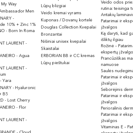
Veido odos prie
- My Way
Lūpų blizgiai
rutina: teisinga 
 Ambassador Men
Veido kremai vyrams
Antakių laminav
INARY -
Kuponas / Dovanų kortelė
Patarimai ir eksp
ide 10% + Zinc 1%
Douglas Collection Kvepalai
įžvalgos
O - Born In Roma
Ką daryti, kad 
Bronzantai
išliktų ilgiau
Nišiniai unisex kvepalai
NT LAURENT -
Rožinė – Patarima
Skaistalai
ekspertų įžvalg
ANEIRO - Agua
ERBORIAN BB ir CC kremas
Prancūziškas ma
Lūpų pieštukai
namuose
NT LAURENT -
Saulės nudegima
ium
Patarimai ir eksp
- Yara
įžvalgos
NARY - Hyaluronic
Seborėjinis derm
+ B5
Patarimai ir eksp
 - Lost Cherry
įžvalgos
ANEIRO - Flor
Perioralinis derm
Patarimai ir eksp
NT LAURENT -
įžvalgos
Vitaminas E – Pat
GRANDE - Cloud