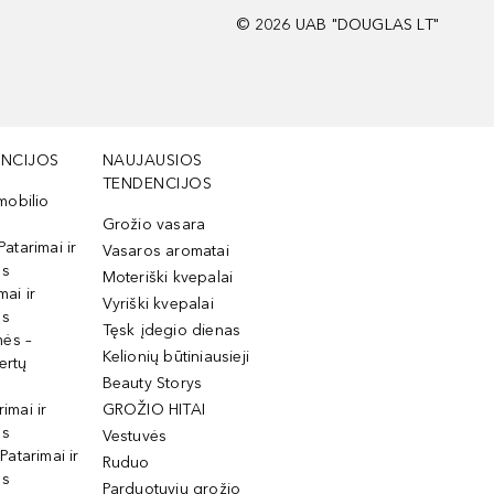
©
2026
UAB "DOUGLAS LT"
NCIJOS
NAUJAUSIOS
TENDENCIJOS
mobilio
Grožio vasara
Patarimai ir
Vasaros aromatai
os
Moteriški kvepalai
mai ir
Vyriški kvepalai
os
Tęsk įdegio dienas
mės –
Kelionių būtiniausieji
ertų
Beauty Storys
rimai ir
GROŽIO HITAI
os
Vestuvės
 Patarimai ir
Ruduo
os
Parduotuvių grožio