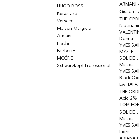
ARMANI 
HUGO BOSS
Gisada -
Kérastase
THE ORD
Versace
Niacinam
Maison Margiela
VALENTIN
Armani
Donna
Prada
YVES SAI
Burberry
MYSLF
MOÉRIE
SOL DE J
Mistica
Schwarzkopf Professional
YVES SAI
Black Op
LATTAFA 
THE ORDI
Acid 2% 
TOM FORD
SOL DE J
Mistica
YVES SAI
Libre
ARIANA 