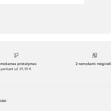
mokamas pristatymas
2 nemokami mėginėli
perkant už 39,95 €
ūdai