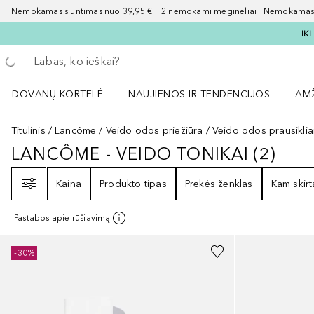
Nemokamas siuntimas nuo 39,95 € 2 nemokami mėginėliai Nemokamas d
IK
Grįžk atgal
Vykdykite paiešką
DOVANŲ KORTELĖ
NAUJIENOS IR TENDENCIJOS
AM
Atidaryti NAUJIENOS IR TENDENCIJOS 
Atid
Titulinis
Lancôme
Veido odos priežiūra
Veido odos prausiklia
LANCÔME - VEIDO TONIKAI
(
2
)
LANCÔME - VEIDO TONIKAI
2
REZ
Filtras
Kaina
Produkto tipas
Prekės ženklas
Kam skirt
Pastabos apie rūšiavimą
-30%