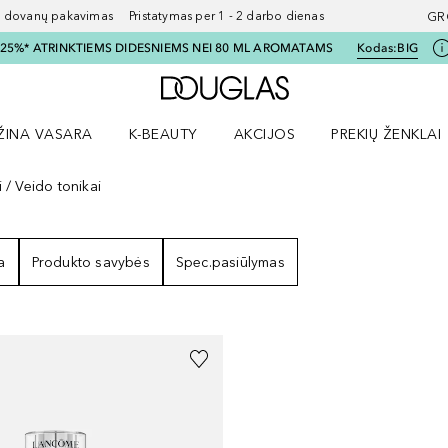
ovanų pakavimas Pristatymas per 1 - 2 darbo dienas
GR
I 25%* ATRINKTIEMS DIDESNIEMS NEI 80 ML AROMATAMS
Kodas:
BIG
Į Douglas pagrindinį pu
ŽINA VASARA
K-BEAUTY
AKCIJOS
PREKIŲ ŽENKLAI
meniu
aryti Amžina vasara meniu
Atidaryti AKCIJOS meniu
Atidaryti PREKIŲ 
i
Veido tonikai
ULTATAI
a
Produkto savybės
Spec.pasiūlymas