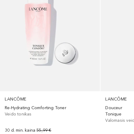
LANCÔME
LANCÔME
Re-Hydrating Comforting Toner
Douceur
Veido tonikas
Tonique
Valomasis vei
30 d. min. kaina
55,99 €