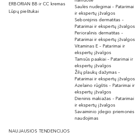
namuose
ERBORIAN BB ir CC kremas
Saulės nudegimai – Patarimai
Lūpų pieštukai
ir ekspertų įžvalgos
Seborėjinis dermatitas –
Patarimai ir ekspertų įžvalgos
Perioralinis dermatitas –
Patarimai ir ekspertų įžvalgos
Vitaminas E – Patarimai ir
ekspertų įžvalgos
Tamsūs paakiai – Patarimai ir
ekspertų įžvalgos
Žilų plaukų dažymas –
Patarimai ir ekspertų įžvalgos
Azelaino rūgštis – Patarimai ir
ekspertų įžvalgos
Dieninis makiažas – Patarimai
ir ekspertų įžvalgos
Savaiminio įdegio priemonės
naudojimas
NAUJAUSIOS TENDENCIJOS