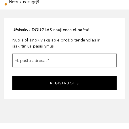
Netrukus sugrįš
Užsisakyk DOUGLAS naujienas el.paštu!
Nuo šiol žinok viską apie grožio tendencijas ir
išskirtinius pasiūlymus
El. pašto adresas
*
REGISTRUOTIS