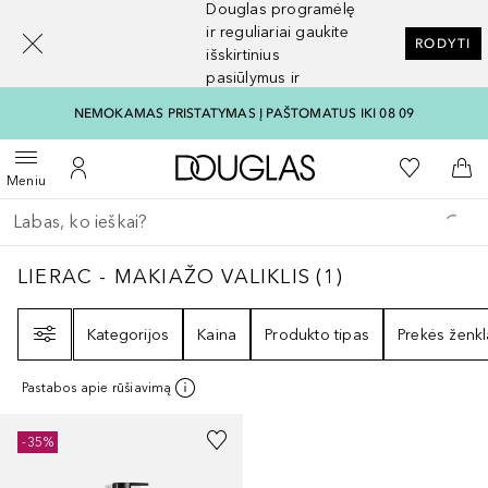
Douglas programėlę
[navigation.slideout.screenreader]
ir reguliariai gaukite
RODYTI
išskirtinius
pasiūlymus ir
nuolaidas
NEMOKAMAS PRISTATYMAS Į PAŠTOMATUS IKI 08 09
Į Douglas pagrindinį pu
Į mano nor
Atidaryti meniu
Į mano paskyrą
Į kr
Meniu
Grįžk atgal
Vykdykite paiešką
LIERAC - MAKIAŽO VALIKLIS
1
REZULTATAI
LIERAC - MAKIAŽO VALIKLIS
(
1
)
Filtras
Kategorijos
Kaina
Produkto tipas
Prekės ženkl
Pastabos apie rūšiavimą
-35%