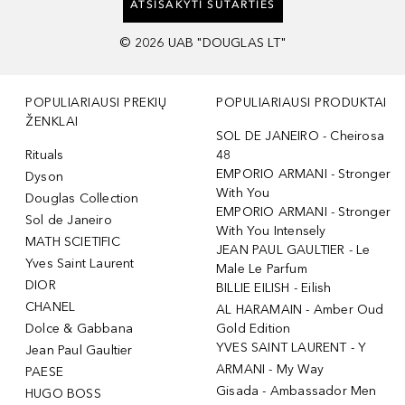
ATSISAKYTI SUTARTIES
©
2026
UAB "DOUGLAS LT"
POPULIARIAUSI PREKIŲ
POPULIARIAUSI PRODUKTAI
ŽENKLAI
SOL DE JANEIRO - Cheirosa
Rituals
48
EMPORIO ARMANI - Stronger
Dyson
With You
Douglas Collection
EMPORIO ARMANI - Stronger
Sol de Janeiro
With You Intensely
MATH SCIETIFIC
JEAN PAUL GAULTIER - Le
Yves Saint Laurent
Male Le Parfum
DIOR
BILLIE EILISH - Eilish
CHANEL
AL HARAMAIN - Amber Oud
Dolce & Gabbana
Gold Edition
YVES SAINT LAURENT - Y
Jean Paul Gaultier
ARMANI - My Way
PAESE
Gisada - Ambassador Men
HUGO BOSS