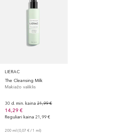
LIERAC
The Cleansing Milk
Makiažo valiklis
30 d. min. kaina
21,99 €
14,29 €
Reguliari kaina
21,99 €
200
ml
 (
0,07 €
 / 
1
ml
)