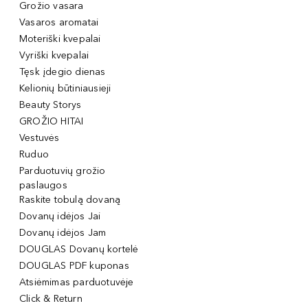
Grožio vasara
Vasaros aromatai
Moteriški kvepalai
Vyriški kvepalai
Tęsk įdegio dienas
Kelionių būtiniausieji
Beauty Storys
GROŽIO HITAI
Vestuvės
Ruduo
Parduotuvių grožio
paslaugos
Raskite tobulą dovaną
Dovanų idėjos Jai
Dovanų idėjos Jam
DOUGLAS Dovanų kortelė
DOUGLAS PDF kuponas
Atsiėmimas parduotuvėje
Click & Return