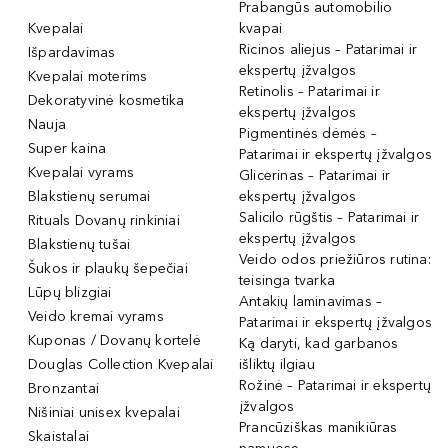
Prabangūs automobilio
Kvepalai
kvapai
Ricinos aliejus – Patarimai ir
Išpardavimas
ekspertų įžvalgos
Kvepalai moterims
Retinolis – Patarimai ir
Dekoratyvinė kosmetika
ekspertų įžvalgos
Nauja
Pigmentinės dėmės –
Super kaina
Patarimai ir ekspertų įžvalgos
Kvepalai vyrams
Glicerinas – Patarimai ir
Blakstienų serumai
ekspertų įžvalgos
Salicilo rūgštis – Patarimai ir
Rituals Dovanų rinkiniai
ekspertų įžvalgos
Blakstienų tušai
Veido odos priežiūros rutina:
Šukos ir plaukų šepečiai
teisinga tvarka
Lūpų blizgiai
Antakių laminavimas –
Veido kremai vyrams
Patarimai ir ekspertų įžvalgos
Kuponas / Dovanų kortelė
Ką daryti, kad garbanos
Douglas Collection Kvepalai
išliktų ilgiau
Rožinė – Patarimai ir ekspertų
Bronzantai
įžvalgos
Nišiniai unisex kvepalai
Prancūziškas manikiūras
Skaistalai