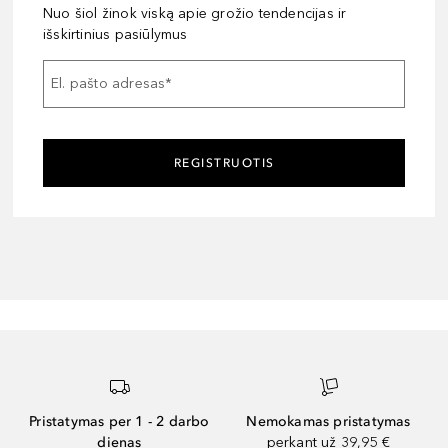
Nuo šiol žinok viską apie grožio tendencijas ir
išskirtinius pasiūlymus
El. pašto adresas
*
REGISTRUOTIS
Pristatymas per 1 - 2 darbo
Nemokamas pristatymas
dienas
perkant už 39,95 €