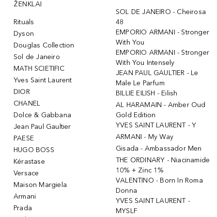
ŽENKLAI
SOL DE JANEIRO - Cheirosa
Rituals
48
EMPORIO ARMANI - Stronger
Dyson
With You
Douglas Collection
EMPORIO ARMANI - Stronger
Sol de Janeiro
With You Intensely
MATH SCIETIFIC
JEAN PAUL GAULTIER - Le
Yves Saint Laurent
Male Le Parfum
DIOR
BILLIE EILISH - Eilish
CHANEL
AL HARAMAIN - Amber Oud
Dolce & Gabbana
Gold Edition
YVES SAINT LAURENT - Y
Jean Paul Gaultier
ARMANI - My Way
PAESE
Gisada - Ambassador Men
HUGO BOSS
THE ORDINARY - Niacinamide
Kérastase
10% + Zinc 1%
Versace
VALENTINO - Born In Roma
Maison Margiela
Donna
Armani
YVES SAINT LAURENT -
Prada
MYSLF