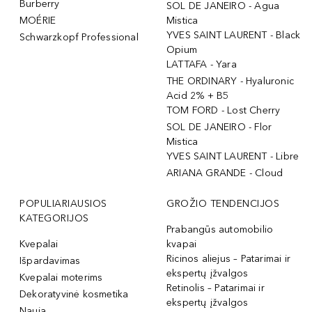
Burberry
SOL DE JANEIRO - Agua
MOÉRIE
Mistica
YVES SAINT LAURENT - Black
Schwarzkopf Professional
Opium
LATTAFA - Yara
THE ORDINARY - Hyaluronic
Acid 2% + B5
TOM FORD - Lost Cherry
SOL DE JANEIRO - Flor
Mistica
YVES SAINT LAURENT - Libre
ARIANA GRANDE - Cloud
POPULIARIAUSIOS
GROŽIO TENDENCIJOS
KATEGORIJOS
Prabangūs automobilio
Kvepalai
kvapai
Ricinos aliejus – Patarimai ir
Išpardavimas
ekspertų įžvalgos
Kvepalai moterims
Retinolis – Patarimai ir
Dekoratyvinė kosmetika
ekspertų įžvalgos
Nauja