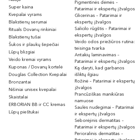
Pigmentinės dėmės –
Super kaina
Patarimai ir ekspertų įžvalgos
Kvepalai vyrams
Glicerinas – Patarimai ir
Blakstienų serumai
ekspertų įžvalgos
Salicilo rūgštis – Patarimai ir
Rituals Dovanų rinkiniai
ekspertų įžvalgos
Blakstienų tušai
Veido odos priežiūros rutina:
Šukos ir plaukų šepečiai
teisinga tvarka
Lūpų blizgiai
Antakių laminavimas –
Veido kremai vyrams
Patarimai ir ekspertų įžvalgos
Kuponas / Dovanų kortelė
Ką daryti, kad garbanos
Douglas Collection Kvepalai
išliktų ilgiau
Rožinė – Patarimai ir ekspertų
Bronzantai
įžvalgos
Nišiniai unisex kvepalai
Prancūziškas manikiūras
Skaistalai
namuose
ERBORIAN BB ir CC kremas
Saulės nudegimai – Patarimai
Lūpų pieštukai
ir ekspertų įžvalgos
Seborėjinis dermatitas –
Patarimai ir ekspertų įžvalgos
Perioralinis dermatitas –