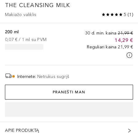
THE CLEANSING MILK
Makiažo valiklis
5
(
1
)
200 ml
30 d. min. kaina
21,99 €
0,07 €
 / 
1
ml
su PVM
14,29 €
Reguliari kaina
21,99 €
Internete
:
Netrukus sugrįš
PRANEŠTI MAN
APIE PRODUKTĄ