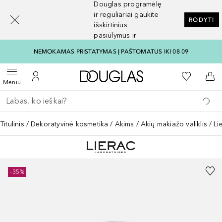
Douglas programėlę
[navigation.slideout.screenreader]
ir reguliariai gaukite
RODYTI
išskirtinius
pasiūlymus ir
nuolaidas
NEMOKAMAS PRISTATYMAS Į PAŠTOMATUS IKI 08 09
Į Douglas pagrindinį pu
Į mano nor
Atidaryti meniu
Į mano paskyrą
Į kr
Meniu
Grįžk atgal
Vykdykite paiešką
Titulinis
Dekoratyvinė kosmetika
Akims
Akių makiažo valiklis
Li
-35%