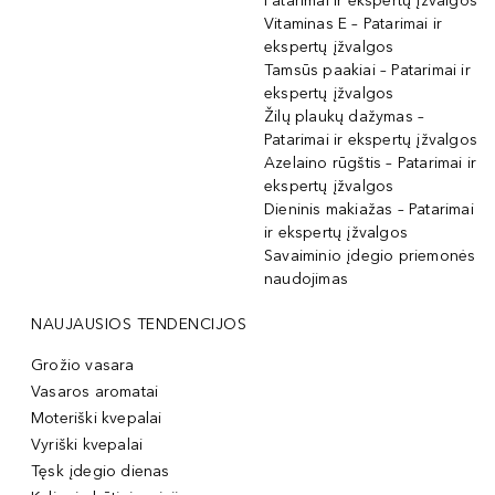
Patarimai ir ekspertų įžvalgos
Vitaminas E – Patarimai ir
ekspertų įžvalgos
Tamsūs paakiai – Patarimai ir
ekspertų įžvalgos
Žilų plaukų dažymas –
Patarimai ir ekspertų įžvalgos
Azelaino rūgštis – Patarimai ir
ekspertų įžvalgos
Dieninis makiažas – Patarimai
ir ekspertų įžvalgos
Savaiminio įdegio priemonės
naudojimas
NAUJAUSIOS TENDENCIJOS
Grožio vasara
Vasaros aromatai
Moteriški kvepalai
Vyriški kvepalai
Tęsk įdegio dienas