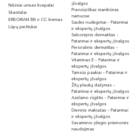
įžvalgos
Nišiniai unisex kvepalai
Prancūziškas manikiūras
Skaistalai
namuose
ERBORIAN BB ir CC kremas
Saulės nudegimai – Patarimai
Lūpų pieštukai
ir ekspertų įžvalgos
Seborėjinis dermatitas –
Patarimai ir ekspertų įžvalgos
Perioralinis dermatitas –
Patarimai ir ekspertų įžvalgos
Vitaminas E – Patarimai ir
ekspertų įžvalgos
Tamsūs paakiai – Patarimai ir
ekspertų įžvalgos
Žilų plaukų dažymas –
Patarimai ir ekspertų įžvalgos
Azelaino rūgštis – Patarimai ir
ekspertų įžvalgos
Dieninis makiažas – Patarimai
ir ekspertų įžvalgos
Savaiminio įdegio priemonės
naudojimas