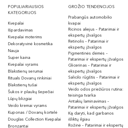
POPULIARIAUSIOS
GROŽIO TENDENCIJOS
KATEGORIJOS
Prabangūs automobilio
Kvepalai
kvapai
Ricinos aliejus – Patarimai ir
Išpardavimas
ekspertų įžvalgos
Kvepalai moterims
Retinolis – Patarimai ir
Dekoratyvinė kosmetika
ekspertų įžvalgos
Nauja
Pigmentinės dėmės –
Super kaina
Patarimai ir ekspertų įžvalgos
Kvepalai vyrams
Glicerinas – Patarimai ir
Blakstienų serumai
ekspertų įžvalgos
Salicilo rūgštis – Patarimai ir
Rituals Dovanų rinkiniai
ekspertų įžvalgos
Blakstienų tušai
Veido odos priežiūros rutina:
Šukos ir plaukų šepečiai
teisinga tvarka
Lūpų blizgiai
Antakių laminavimas –
Veido kremai vyrams
Patarimai ir ekspertų įžvalgos
Kuponas / Dovanų kortelė
Ką daryti, kad garbanos
Douglas Collection Kvepalai
išliktų ilgiau
Rožinė – Patarimai ir ekspertų
Bronzantai