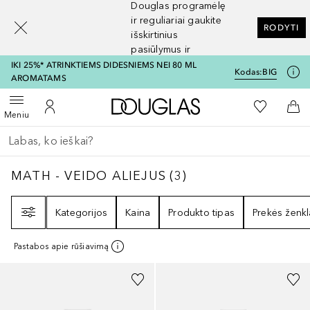
Douglas programėlę
[navigation.slideout.screenreader]
ir reguliariai gaukite
RODYTI
išskirtinius
pasiūlymus ir
nuolaidas
IKI 25%* ATRINKTIEMS DIDESNIEMS NEI 80 ML
Kodas:
BIG
AROMATAMS
Į Douglas pagrindinį pu
Į mano nor
Atidaryti meniu
Į mano paskyrą
Į kr
Meniu
Grįžk atgal
Vykdykite paiešką
MATH - VEIDO ALIEJUS
3
REZULTATAI
MATH - VEIDO ALIEJUS
(
3
)
Filtras
Kategorijos
Kaina
Produkto tipas
Prekės ženkl
Pastabos apie rūšiavimą