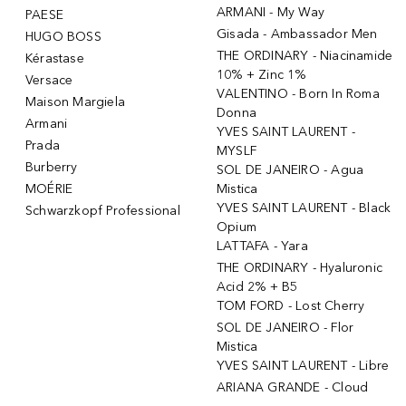
ARMANI - My Way
PAESE
Gisada - Ambassador Men
HUGO BOSS
THE ORDINARY - Niacinamide
Kérastase
10% + Zinc 1%
Versace
VALENTINO - Born In Roma
Maison Margiela
Donna
Armani
YVES SAINT LAURENT -
Prada
MYSLF
Burberry
SOL DE JANEIRO - Agua
MOÉRIE
Mistica
YVES SAINT LAURENT - Black
Schwarzkopf Professional
Opium
LATTAFA - Yara
THE ORDINARY - Hyaluronic
Acid 2% + B5
TOM FORD - Lost Cherry
SOL DE JANEIRO - Flor
Mistica
YVES SAINT LAURENT - Libre
ARIANA GRANDE - Cloud