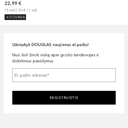
22,99 €
15
ml
 (
1,53 €
 / 
1
ml
)
DOVANA
Užsisakyk DOUGLAS naujienas el.paštu!
Nuo šiol žinok viską apie grožio tendencijas ir
išskirtinius pasiūlymus
El. pašto adresas
*
REGISTRUOTIS