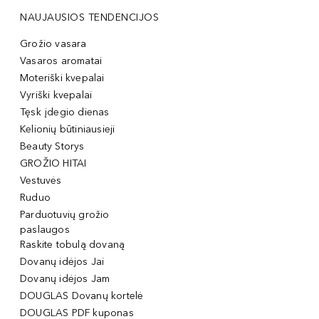
NAUJAUSIOS TENDENCIJOS
Grožio vasara
Vasaros aromatai
Moteriški kvepalai
Vyriški kvepalai
Tęsk įdegio dienas
Kelionių būtiniausieji
Beauty Storys
GROŽIO HITAI
Vestuvės
Ruduo
Parduotuvių grožio
paslaugos
Raskite tobulą dovaną
Dovanų idėjos Jai
Dovanų idėjos Jam
DOUGLAS Dovanų kortelė
DOUGLAS PDF kuponas