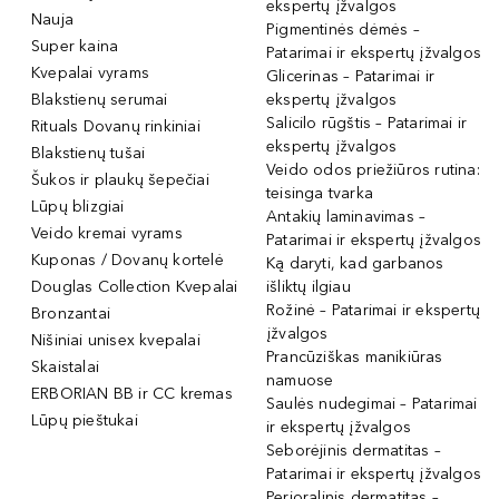
ekspertų įžvalgos
Nauja
Pigmentinės dėmės –
Super kaina
Patarimai ir ekspertų įžvalgos
Kvepalai vyrams
Glicerinas – Patarimai ir
Blakstienų serumai
ekspertų įžvalgos
Salicilo rūgštis – Patarimai ir
Rituals Dovanų rinkiniai
ekspertų įžvalgos
Blakstienų tušai
Veido odos priežiūros rutina:
Šukos ir plaukų šepečiai
teisinga tvarka
Lūpų blizgiai
Antakių laminavimas –
Veido kremai vyrams
Patarimai ir ekspertų įžvalgos
Kuponas / Dovanų kortelė
Ką daryti, kad garbanos
Douglas Collection Kvepalai
išliktų ilgiau
Rožinė – Patarimai ir ekspertų
Bronzantai
įžvalgos
Nišiniai unisex kvepalai
Prancūziškas manikiūras
Skaistalai
namuose
ERBORIAN BB ir CC kremas
Saulės nudegimai – Patarimai
Lūpų pieštukai
ir ekspertų įžvalgos
Seborėjinis dermatitas –
Patarimai ir ekspertų įžvalgos
Perioralinis dermatitas –