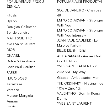
POPULIARIAUSI PREKIŲ
POPULIARIAUSI PRODUKTAI
ŽENKLAI
SOL DE JANEIRO - Cheirosa
Rituals
48
EMPORIO ARMANI - Stronger
Dyson
With You
Douglas Collection
EMPORIO ARMANI - Stronger
Sol de Janeiro
With You Intensely
MATH SCIETIFIC
JEAN PAUL GAULTIER - Le
Yves Saint Laurent
Male Le Parfum
DIOR
BILLIE EILISH - Eilish
CHANEL
AL HARAMAIN - Amber Oud
Dolce & Gabbana
Gold Edition
YVES SAINT LAURENT - Y
Jean Paul Gaultier
ARMANI - My Way
PAESE
Gisada - Ambassador Men
HUGO BOSS
THE ORDINARY - Niacinamide
Kérastase
10% + Zinc 1%
Versace
VALENTINO - Born In Roma
Maison Margiela
Donna
Armani
YVES SAINT LAURENT -