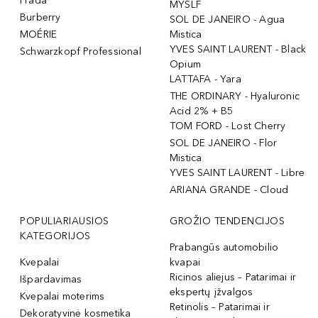
Prada
MYSLF
Burberry
SOL DE JANEIRO - Agua
MOÉRIE
Mistica
YVES SAINT LAURENT - Black
Schwarzkopf Professional
Opium
LATTAFA - Yara
THE ORDINARY - Hyaluronic
Acid 2% + B5
TOM FORD - Lost Cherry
SOL DE JANEIRO - Flor
Mistica
YVES SAINT LAURENT - Libre
ARIANA GRANDE - Cloud
POPULIARIAUSIOS
GROŽIO TENDENCIJOS
KATEGORIJOS
Prabangūs automobilio
Kvepalai
kvapai
Ricinos aliejus – Patarimai ir
Išpardavimas
ekspertų įžvalgos
Kvepalai moterims
Retinolis – Patarimai ir
Dekoratyvinė kosmetika