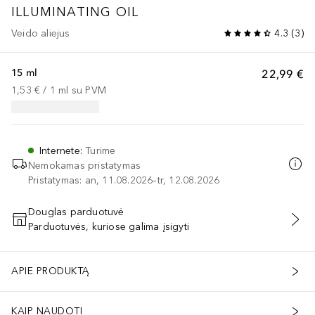
ILLUMINATING OIL
Veido aliejus
4.3
(
3
)
15 ml
22,99 €
1,53 €
 / 
1
ml
su PVM
Internete
:
Turime
Nemokamas pristatymas
Pristatymas: an, 11.08.2026–tr, 12.08.2026
Douglas parduotuvė
Parduotuvės, kuriose galima įsigyti
PRIDĖTI Į KREPŠELĮ
APIE PRODUKTĄ
KAIP NAUDOTI