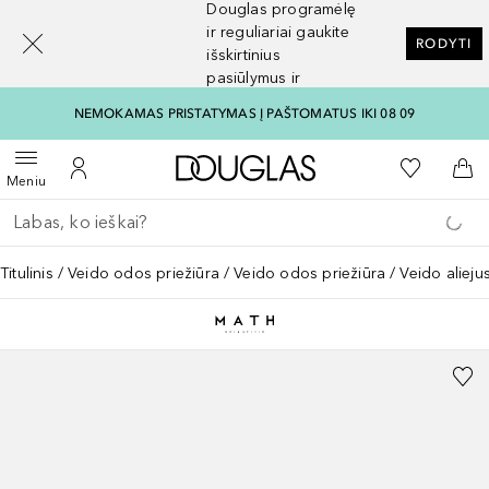
Douglas programėlę
[navigation.slideout.screenreader]
ir reguliariai gaukite
RODYTI
išskirtinius
pasiūlymus ir
nuolaidas
NEMOKAMAS PRISTATYMAS Į PAŠTOMATUS IKI 08 09
Į Douglas pagrindinį pu
Į mano nor
Atidaryti meniu
Į mano paskyrą
Į kr
Meniu
Grįžk atgal
Vykdykite paiešką
Titulinis
Veido odos priežiūra
Veido odos priežiūra
Veido alieju