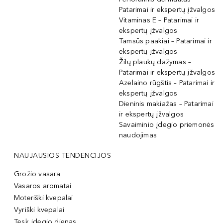
Patarimai ir ekspertų įžvalgos
Vitaminas E – Patarimai ir
ekspertų įžvalgos
Tamsūs paakiai – Patarimai ir
ekspertų įžvalgos
Žilų plaukų dažymas –
Patarimai ir ekspertų įžvalgos
Azelaino rūgštis – Patarimai ir
ekspertų įžvalgos
Dieninis makiažas – Patarimai
ir ekspertų įžvalgos
Savaiminio įdegio priemonės
naudojimas
NAUJAUSIOS TENDENCIJOS
Grožio vasara
Vasaros aromatai
Moteriški kvepalai
Vyriški kvepalai
Tęsk įdegio dienas