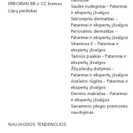
namuose
ERBORIAN BB ir CC kremas
Saulės nudegimai – Patarimai
Lūpų pieštukai
ir ekspertų įžvalgos
Seborėjinis dermatitas –
Patarimai ir ekspertų įžvalgos
Perioralinis dermatitas –
Patarimai ir ekspertų įžvalgos
Vitaminas E – Patarimai ir
ekspertų įžvalgos
Tamsūs paakiai – Patarimai ir
ekspertų įžvalgos
Žilų plaukų dažymas –
Patarimai ir ekspertų įžvalgos
Azelaino rūgštis – Patarimai ir
ekspertų įžvalgos
Dieninis makiažas – Patarimai
ir ekspertų įžvalgos
Savaiminio įdegio priemonės
naudojimas
NAUJAUSIOS TENDENCIJOS