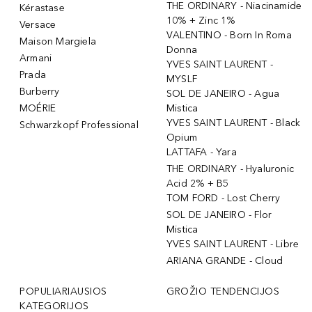
THE ORDINARY - Niacinamide
Kérastase
10% + Zinc 1%
Versace
VALENTINO - Born In Roma
Maison Margiela
Donna
Armani
YVES SAINT LAURENT -
Prada
MYSLF
Burberry
SOL DE JANEIRO - Agua
MOÉRIE
Mistica
YVES SAINT LAURENT - Black
Schwarzkopf Professional
Opium
LATTAFA - Yara
THE ORDINARY - Hyaluronic
Acid 2% + B5
TOM FORD - Lost Cherry
SOL DE JANEIRO - Flor
Mistica
YVES SAINT LAURENT - Libre
ARIANA GRANDE - Cloud
POPULIARIAUSIOS
GROŽIO TENDENCIJOS
KATEGORIJOS