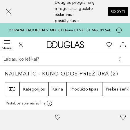
Douglas programėlę
[navigation.slideout.screenreader]
ir reguliariai gaukite
RODYTI
išskirtinius
pasiūlymus ir
nuolaidas
DOVANA TAU! KODAS: MD
01
Diena
01
Val.
01
Min.
01
Sek.
Į Douglas pagrindinį pu
Į mano nor
Atidaryti meniu
Į mano paskyrą
Į kr
Meniu
Grįžk atgal
Vykdykite paiešką
NAILMATIC - KŪNO ODOS PRIEŽIŪRA
2
REZ
NAILMATIC - KŪNO ODOS PRIEŽIŪRA
(
2
)
Filtras
Kategorijos
Kaina
Produkto tipas
Prekės ženkl
Pastabos apie rūšiavimą