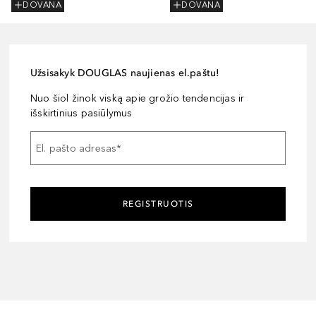
DOVANA
DOVANA
Užsisakyk DOUGLAS naujienas el.paštu!
Nuo šiol žinok viską apie grožio tendencijas ir
išskirtinius pasiūlymus
El. pašto adresas
*
REGISTRUOTIS