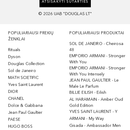
ATSISAKYTI SUTARTIES
©
2026
UAB "DOUGLAS LT"
POPULIARIAUSI PREKIŲ
POPULIARIAUSI PRODUKTAI
ŽENKLAI
SOL DE JANEIRO - Cheirosa
Rituals
48
EMPORIO ARMANI - Stronger
Dyson
With You
Douglas Collection
EMPORIO ARMANI - Stronger
Sol de Janeiro
With You Intensely
MATH SCIETIFIC
JEAN PAUL GAULTIER - Le
Yves Saint Laurent
Male Le Parfum
DIOR
BILLIE EILISH - Eilish
CHANEL
AL HARAMAIN - Amber Oud
Dolce & Gabbana
Gold Edition
YVES SAINT LAURENT - Y
Jean Paul Gaultier
ARMANI - My Way
PAESE
Gisada - Ambassador Men
HUGO BOSS