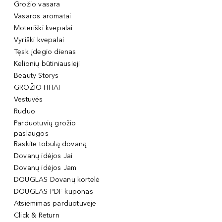
Grožio vasara
Vasaros aromatai
Moteriški kvepalai
Vyriški kvepalai
Tęsk įdegio dienas
Kelionių būtiniausieji
Beauty Storys
GROŽIO HITAI
Vestuvės
Ruduo
Parduotuvių grožio
paslaugos
Raskite tobulą dovaną
Dovanų idėjos Jai
Dovanų idėjos Jam
DOUGLAS Dovanų kortelė
DOUGLAS PDF kuponas
Atsiėmimas parduotuvėje
Click & Return