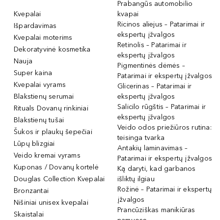
Prabangūs automobilio
Kvepalai
kvapai
Ricinos aliejus – Patarimai ir
Išpardavimas
ekspertų įžvalgos
Kvepalai moterims
Retinolis – Patarimai ir
Dekoratyvinė kosmetika
ekspertų įžvalgos
Nauja
Pigmentinės dėmės –
Super kaina
Patarimai ir ekspertų įžvalgos
Kvepalai vyrams
Glicerinas – Patarimai ir
Blakstienų serumai
ekspertų įžvalgos
Salicilo rūgštis – Patarimai ir
Rituals Dovanų rinkiniai
ekspertų įžvalgos
Blakstienų tušai
Veido odos priežiūros rutina:
Šukos ir plaukų šepečiai
teisinga tvarka
Lūpų blizgiai
Antakių laminavimas –
Veido kremai vyrams
Patarimai ir ekspertų įžvalgos
Kuponas / Dovanų kortelė
Ką daryti, kad garbanos
Douglas Collection Kvepalai
išliktų ilgiau
Rožinė – Patarimai ir ekspertų
Bronzantai
įžvalgos
Nišiniai unisex kvepalai
Prancūziškas manikiūras
Skaistalai