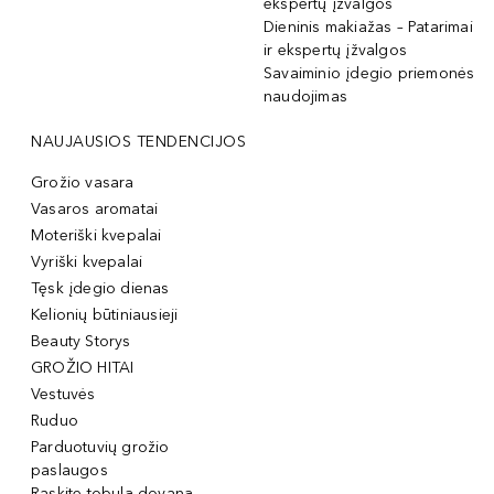
ekspertų įžvalgos
Dieninis makiažas – Patarimai
ir ekspertų įžvalgos
Savaiminio įdegio priemonės
naudojimas
NAUJAUSIOS TENDENCIJOS
Grožio vasara
Vasaros aromatai
Moteriški kvepalai
Vyriški kvepalai
Tęsk įdegio dienas
Kelionių būtiniausieji
Beauty Storys
GROŽIO HITAI
Vestuvės
Ruduo
Parduotuvių grožio
paslaugos
Raskite tobulą dovaną