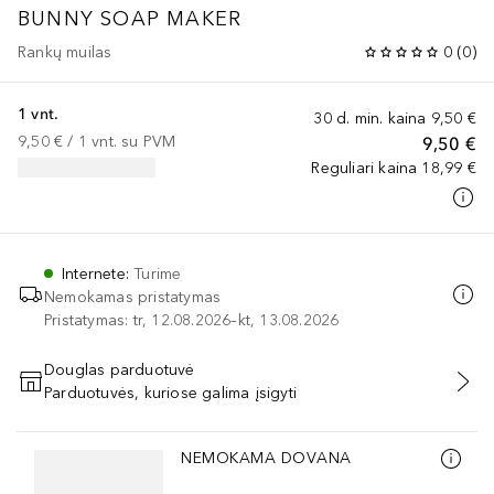
BUNNY SOAP MAKER
Rankų muilas
0
(
0
)
1 vnt.
30 d. min. kaina
9,50 €
9,50 €
 / 
1
vnt.
su PVM
9,50 €
Reguliari kaina
18,99 €
Internete
:
Turime
Nemokamas pristatymas
Pristatymas: tr, 12.08.2026–kt, 13.08.2026
Douglas parduotuvė
Parduotuvės, kuriose galima įsigyti
PRIDĖTI Į KREPŠELĮ
Praleisti slankiklį
NEMOKAMA DOVANA