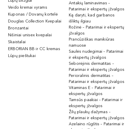
Lūpų blizgiai
Antakių laminavimas –
Veido kremai vyrams
Patarimai ir ekspertų įžvalgos
Kuponas / Dovanų kortelė
Ką daryti, kad garbanos
Douglas Collection Kvepalai
išliktų ilgiau
Rožinė – Patarimai ir ekspertų
Bronzantai
įžvalgos
Nišiniai unisex kvepalai
Prancūziškas manikiūras
Skaistalai
namuose
ERBORIAN BB ir CC kremas
Saulės nudegimai – Patarimai
Lūpų pieštukai
ir ekspertų įžvalgos
Seborėjinis dermatitas –
Patarimai ir ekspertų įžvalgos
Perioralinis dermatitas –
Patarimai ir ekspertų įžvalgos
Vitaminas E – Patarimai ir
ekspertų įžvalgos
Tamsūs paakiai – Patarimai ir
ekspertų įžvalgos
Žilų plaukų dažymas –
Patarimai ir ekspertų įžvalgos
Azelaino rūgštis – Patarimai ir