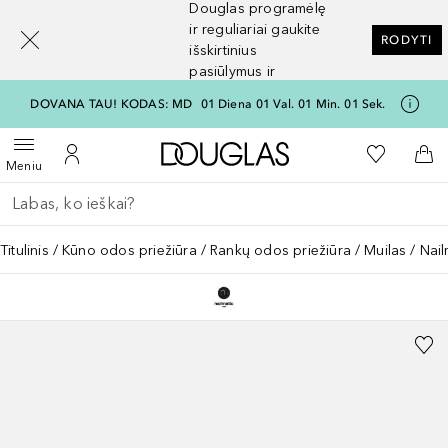
Douglas programėlę
[navigation.slideout.screenreader]
ir reguliariai gaukite
RODYTI
išskirtinius
pasiūlymus ir
nuolaidas
DOVANA TAU! KODAS: MD
01
Diena
01
Val.
01
Min.
01
Sek.
Į Douglas pagrindinį pu
Į mano nor
Atidaryti meniu
Į mano paskyrą
Į kr
Meniu
Grįžk atgal
Vykdykite paiešką
Titulinis
Kūno odos priežiūra
Rankų odos priežiūra
Muilas
Nai