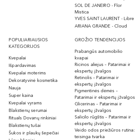
SOL DE JANEIRO - Flor
Mistica
YVES SAINT LAURENT - Libre
ARIANA GRANDE - Cloud
POPULIARIAUSIOS
GROŽIO TENDENCIJOS
KATEGORIJOS
Prabangūs automobilio
Kvepalai
kvapai
Ricinos aliejus – Patarimai ir
Išpardavimas
ekspertų įžvalgos
Kvepalai moterims
Retinolis – Patarimai ir
Dekoratyvinė kosmetika
ekspertų įžvalgos
Nauja
Pigmentinės dėmės –
Super kaina
Patarimai ir ekspertų įžvalgos
Kvepalai vyrams
Glicerinas – Patarimai ir
Blakstienų serumai
ekspertų įžvalgos
Salicilo rūgštis – Patarimai ir
Rituals Dovanų rinkiniai
ekspertų įžvalgos
Blakstienų tušai
Veido odos priežiūros rutina:
Šukos ir plaukų šepečiai
teisinga tvarka