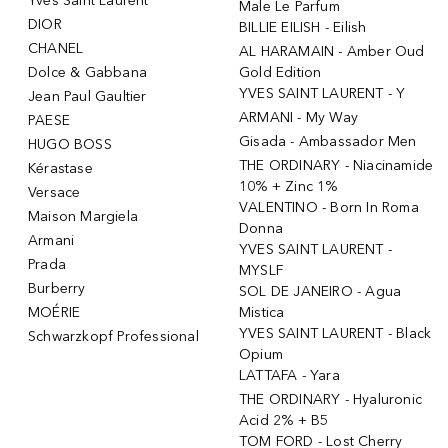
Yves Saint Laurent
Male Le Parfum
DIOR
BILLIE EILISH - Eilish
CHANEL
AL HARAMAIN - Amber Oud
Dolce & Gabbana
Gold Edition
YVES SAINT LAURENT - Y
Jean Paul Gaultier
ARMANI - My Way
PAESE
Gisada - Ambassador Men
HUGO BOSS
THE ORDINARY - Niacinamide
Kérastase
10% + Zinc 1%
Versace
VALENTINO - Born In Roma
Maison Margiela
Donna
Armani
YVES SAINT LAURENT -
Prada
MYSLF
Burberry
SOL DE JANEIRO - Agua
MOÉRIE
Mistica
YVES SAINT LAURENT - Black
Schwarzkopf Professional
Opium
LATTAFA - Yara
THE ORDINARY - Hyaluronic
Acid 2% + B5
TOM FORD - Lost Cherry