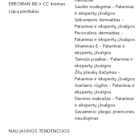
namuose
ERBORIAN BB ir CC kremas
Saulės nudegimai – Patarimai
Lūpų pieštukai
ir ekspertų įžvalgos
Seborėjinis dermatitas –
Patarimai ir ekspertų įžvalgos
Perioralinis dermatitas –
Patarimai ir ekspertų įžvalgos
Vitaminas E – Patarimai ir
ekspertų įžvalgos
Tamsūs paakiai – Patarimai ir
ekspertų įžvalgos
Žilų plaukų dažymas –
Patarimai ir ekspertų įžvalgos
Azelaino rūgštis – Patarimai ir
ekspertų įžvalgos
Dieninis makiažas – Patarimai
ir ekspertų įžvalgos
Savaiminio įdegio priemonės
naudojimas
NAUJAUSIOS TENDENCIJOS