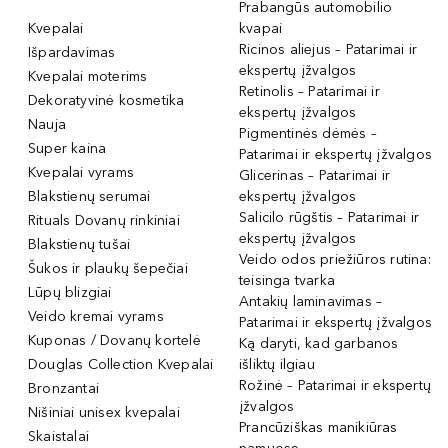
Prabangūs automobilio
Kvepalai
kvapai
Ricinos aliejus – Patarimai ir
Išpardavimas
ekspertų įžvalgos
Kvepalai moterims
Retinolis – Patarimai ir
Dekoratyvinė kosmetika
ekspertų įžvalgos
Nauja
Pigmentinės dėmės –
Super kaina
Patarimai ir ekspertų įžvalgos
Kvepalai vyrams
Glicerinas – Patarimai ir
Blakstienų serumai
ekspertų įžvalgos
Salicilo rūgštis – Patarimai ir
Rituals Dovanų rinkiniai
ekspertų įžvalgos
Blakstienų tušai
Veido odos priežiūros rutina:
Šukos ir plaukų šepečiai
teisinga tvarka
Lūpų blizgiai
Antakių laminavimas –
Veido kremai vyrams
Patarimai ir ekspertų įžvalgos
Kuponas / Dovanų kortelė
Ką daryti, kad garbanos
Douglas Collection Kvepalai
išliktų ilgiau
Rožinė – Patarimai ir ekspertų
Bronzantai
įžvalgos
Nišiniai unisex kvepalai
Prancūziškas manikiūras
Skaistalai