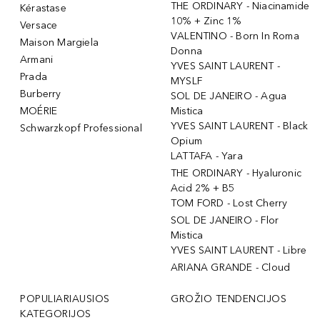
THE ORDINARY - Niacinamide
Kérastase
10% + Zinc 1%
Versace
VALENTINO - Born In Roma
Maison Margiela
Donna
Armani
YVES SAINT LAURENT -
Prada
MYSLF
Burberry
SOL DE JANEIRO - Agua
MOÉRIE
Mistica
YVES SAINT LAURENT - Black
Schwarzkopf Professional
Opium
LATTAFA - Yara
THE ORDINARY - Hyaluronic
Acid 2% + B5
TOM FORD - Lost Cherry
SOL DE JANEIRO - Flor
Mistica
YVES SAINT LAURENT - Libre
ARIANA GRANDE - Cloud
POPULIARIAUSIOS
GROŽIO TENDENCIJOS
KATEGORIJOS