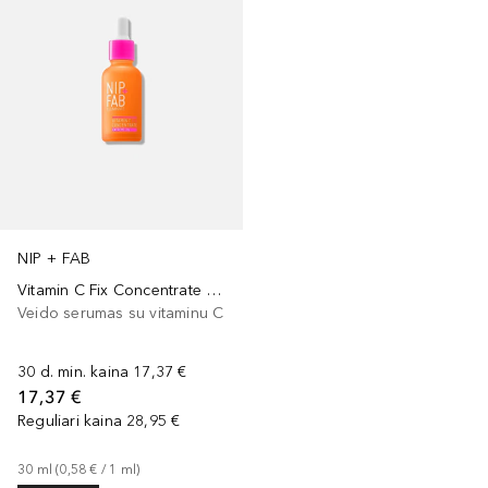
NIP + FAB
Vitamin C Fix Concentrate Booster 3%
Veido serumas su vitaminu C
30 d. min. kaina
17,37 €
17,37 €
Reguliari kaina
28,95 €
30
ml
 (
0,58 €
 / 
1
ml
)