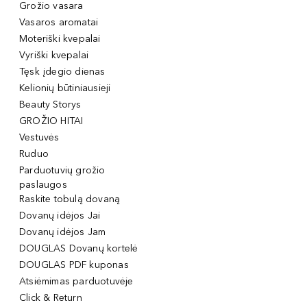
Grožio vasara
Vasaros aromatai
Moteriški kvepalai
Vyriški kvepalai
Tęsk įdegio dienas
Kelionių būtiniausieji
Beauty Storys
GROŽIO HITAI
Vestuvės
Ruduo
Parduotuvių grožio
paslaugos
Raskite tobulą dovaną
Dovanų idėjos Jai
Dovanų idėjos Jam
DOUGLAS Dovanų kortelė
DOUGLAS PDF kuponas
Atsiėmimas parduotuvėje
Click & Return