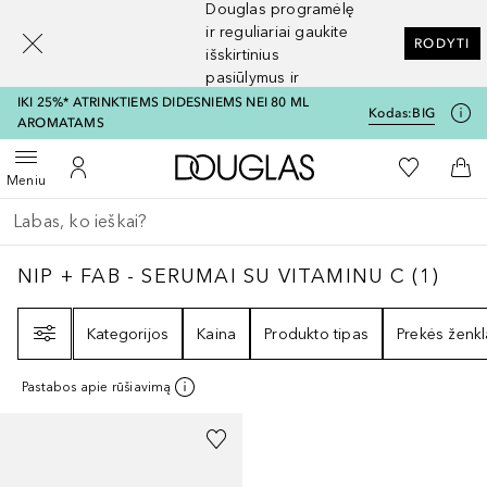
Douglas programėlę
[navigation.slideout.screenreader]
ir reguliariai gaukite
RODYTI
išskirtinius
pasiūlymus ir
nuolaidas
IKI 25%* ATRINKTIEMS DIDESNIEMS NEI 80 ML
Kodas:
BIG
AROMATAMS
Į Douglas pagrindinį pu
Į mano nor
Atidaryti meniu
Į mano paskyrą
Į kr
Meniu
Grįžk atgal
Vykdykite paiešką
NIP + FAB - SERUMAI SU VITAMINU C
1
REZ
NIP + FAB - SERUMAI SU VITAMINU C
(
1
)
Filtras
Kategorijos
Kaina
Produkto tipas
Prekės ženkl
Pastabos apie rūšiavimą