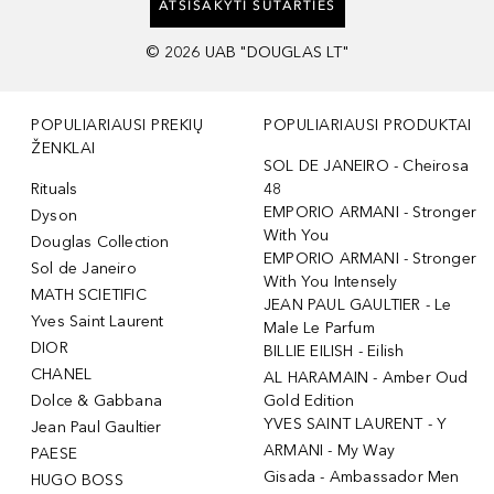
ATSISAKYTI SUTARTIES
©
2026
UAB "DOUGLAS LT"
POPULIARIAUSI PREKIŲ
POPULIARIAUSI PRODUKTAI
ŽENKLAI
SOL DE JANEIRO - Cheirosa
Rituals
48
EMPORIO ARMANI - Stronger
Dyson
With You
Douglas Collection
EMPORIO ARMANI - Stronger
Sol de Janeiro
With You Intensely
MATH SCIETIFIC
JEAN PAUL GAULTIER - Le
Yves Saint Laurent
Male Le Parfum
DIOR
BILLIE EILISH - Eilish
CHANEL
AL HARAMAIN - Amber Oud
Dolce & Gabbana
Gold Edition
YVES SAINT LAURENT - Y
Jean Paul Gaultier
ARMANI - My Way
PAESE
Gisada - Ambassador Men
HUGO BOSS