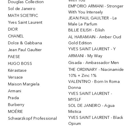
With You
Douglas Collection
EMPORIO ARMANI - Stronger
Sol de Janeiro
With You Intensely
MATH SCIETIFIC
JEAN PAUL GAULTIER - Le
Yves Saint Laurent
Male Le Parfum
DIOR
BILLIE EILISH - Eilish
CHANEL
AL HARAMAIN - Amber Oud
Dolce & Gabbana
Gold Edition
YVES SAINT LAURENT - Y
Jean Paul Gaultier
ARMANI - My Way
PAESE
Gisada - Ambassador Men
HUGO BOSS
THE ORDINARY - Niacinamide
Kérastase
10% + Zinc 1%
Versace
VALENTINO - Born In Roma
Maison Margiela
Donna
Armani
YVES SAINT LAURENT -
Prada
MYSLF
Burberry
SOL DE JANEIRO - Agua
MOÉRIE
Mistica
YVES SAINT LAURENT - Black
Schwarzkopf Professional
Opium