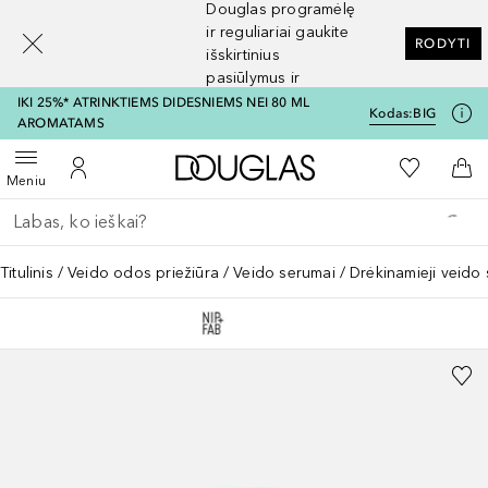
Douglas programėlę
[navigation.slideout.screenreader]
ir reguliariai gaukite
RODYTI
išskirtinius
pasiūlymus ir
nuolaidas
IKI 25%* ATRINKTIEMS DIDESNIEMS NEI 80 ML
Kodas:
BIG
AROMATAMS
Į Douglas pagrindinį pu
Į mano nor
Atidaryti meniu
Į mano paskyrą
Į kr
Meniu
Grįžk atgal
Vykdykite paiešką
Titulinis
Veido odos priežiūra
Veido serumai
Drėkinamieji veido