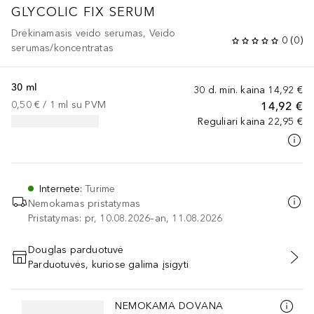
GLYCOLIC FIX SERUM
Drėkinamasis veido serumas, Veido
0
(
0
)
serumas/koncentratas
30 ml
30 d. min. kaina
14,92 €
0,50 €
 / 
1
ml
su PVM
14,92 €
Reguliari kaina
22,95 €
Internete
:
Turime
Nemokamas pristatymas
Pristatymas: pr, 10.08.2026–an, 11.08.2026
Douglas parduotuvė
Parduotuvės, kuriose galima įsigyti
PRIDĖTI Į KREPŠELĮ
Praleisti slankiklį
NEMOKAMA DOVANA