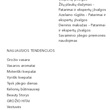
Žilų plaukų dažymas –
Patarimai ir ekspertų įžvalgos
Azelaino rūgštis – Patarimai ir
ekspertų įžvalgos
Dieninis makiažas – Patarimai
ir ekspertų įžvalgos
Savaiminio įdegio priemonės
naudojimas
NAUJAUSIOS TENDENCIJOS
Grožio vasara
Vasaros aromatai
Moteriški kvepalai
Vyriški kvepalai
Tęsk įdegio dienas
Kelionių būtiniausieji
Beauty Storys
GROŽIO HITAI
Vestuvės