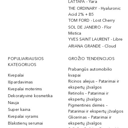
LATTAFA - Yara
THE ORDINARY - Hyaluronic
Acid 2% + B5
TOM FORD - Lost Cherry
SOL DE JANEIRO - Flor
Mistica
YVES SAINT LAURENT - Libre
ARIANA GRANDE - Cloud
POPULIARIAUSIOS
GROŽIO TENDENCIJOS
KATEGORIJOS
Prabangūs automobilio
Kvepalai
kvapai
Ricinos aliejus – Patarimai ir
Išpardavimas
ekspertų įžvalgos
Kvepalai moterims
Retinolis – Patarimai ir
Dekoratyvinė kosmetika
ekspertų įžvalgos
Nauja
Pigmentinės dėmės –
Super kaina
Patarimai ir ekspertų įžvalgos
Kvepalai vyrams
Glicerinas – Patarimai ir
Blakstienų serumai
ekspertų įžvalgos