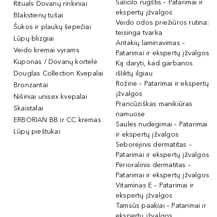
Salicilo rūgštis – Patarimai ir
Rituals Dovanų rinkiniai
ekspertų įžvalgos
Blakstienų tušai
Veido odos priežiūros rutina:
Šukos ir plaukų šepečiai
teisinga tvarka
Lūpų blizgiai
Antakių laminavimas –
Veido kremai vyrams
Patarimai ir ekspertų įžvalgos
Kuponas / Dovanų kortelė
Ką daryti, kad garbanos
Douglas Collection Kvepalai
išliktų ilgiau
Rožinė – Patarimai ir ekspertų
Bronzantai
įžvalgos
Nišiniai unisex kvepalai
Prancūziškas manikiūras
Skaistalai
namuose
ERBORIAN BB ir CC kremas
Saulės nudegimai – Patarimai
Lūpų pieštukai
ir ekspertų įžvalgos
Seborėjinis dermatitas –
Patarimai ir ekspertų įžvalgos
Perioralinis dermatitas –
Patarimai ir ekspertų įžvalgos
Vitaminas E – Patarimai ir
ekspertų įžvalgos
Tamsūs paakiai – Patarimai ir
ekspertų įžvalgos