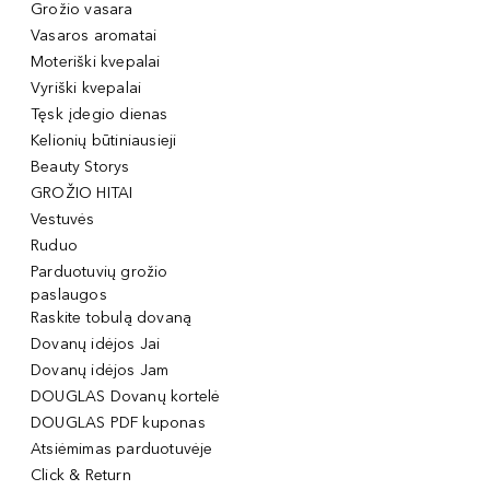
Grožio vasara
Vasaros aromatai
Moteriški kvepalai
Vyriški kvepalai
Tęsk įdegio dienas
Kelionių būtiniausieji
Beauty Storys
GROŽIO HITAI
Vestuvės
Ruduo
Parduotuvių grožio
paslaugos
Raskite tobulą dovaną
Dovanų idėjos Jai
Dovanų idėjos Jam
DOUGLAS Dovanų kortelė
DOUGLAS PDF kuponas
Atsiėmimas parduotuvėje
Click & Return