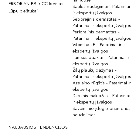
namuose
ERBORIAN BB ir CC kremas
Saulės nudegimai – Patarimai
Lūpų pieštukai
ir ekspertų įžvalgos
Seborėjinis dermatitas –
Patarimai ir ekspertų įžvalgos
Perioralinis dermatitas –
Patarimai ir ekspertų įžvalgos
Vitaminas E – Patarimai ir
ekspertų įžvalgos
Tamsūs paakiai – Patarimai ir
ekspertų įžvalgos
Žilų plaukų dažymas –
Patarimai ir ekspertų įžvalgos
Azelaino rūgštis – Patarimai ir
ekspertų įžvalgos
Dieninis makiažas – Patarimai
ir ekspertų įžvalgos
Savaiminio įdegio priemonės
naudojimas
NAUJAUSIOS TENDENCIJOS