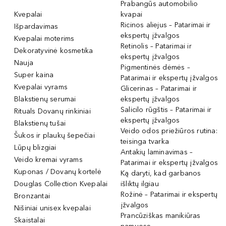
Prabangūs automobilio
Kvepalai
kvapai
Ricinos aliejus – Patarimai ir
Išpardavimas
ekspertų įžvalgos
Kvepalai moterims
Retinolis – Patarimai ir
Dekoratyvinė kosmetika
ekspertų įžvalgos
Nauja
Pigmentinės dėmės –
Super kaina
Patarimai ir ekspertų įžvalgos
Kvepalai vyrams
Glicerinas – Patarimai ir
Blakstienų serumai
ekspertų įžvalgos
Salicilo rūgštis – Patarimai ir
Rituals Dovanų rinkiniai
ekspertų įžvalgos
Blakstienų tušai
Veido odos priežiūros rutina:
Šukos ir plaukų šepečiai
teisinga tvarka
Lūpų blizgiai
Antakių laminavimas –
Veido kremai vyrams
Patarimai ir ekspertų įžvalgos
Kuponas / Dovanų kortelė
Ką daryti, kad garbanos
Douglas Collection Kvepalai
išliktų ilgiau
Rožinė – Patarimai ir ekspertų
Bronzantai
įžvalgos
Nišiniai unisex kvepalai
Prancūziškas manikiūras
Skaistalai