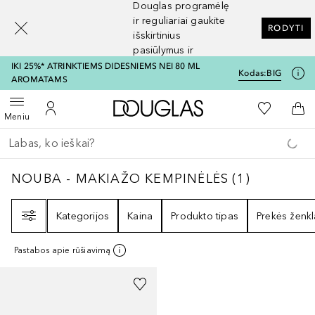
Douglas programėlę
[navigation.slideout.screenreader]
ir reguliariai gaukite
RODYTI
išskirtinius
pasiūlymus ir
nuolaidas
IKI 25%* ATRINKTIEMS DIDESNIEMS NEI 80 ML
Kodas:
BIG
AROMATAMS
Į Douglas pagrindinį pu
Į mano nor
Atidaryti meniu
Į mano paskyrą
Į kr
Meniu
Grįžk atgal
Vykdykite paiešką
NOUBA - MAKIAŽO KEMPINĖLĖS
1
REZULTA
NOUBA - MAKIAŽO KEMPINĖLĖS
(
1
)
Filtras
Kategorijos
Kaina
Produkto tipas
Prekės ženkl
Pastabos apie rūšiavimą