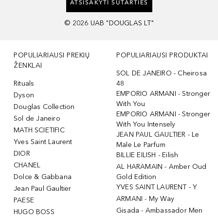
ATSISAKYTI SUTARTIES
©
2026
UAB "DOUGLAS LT"
POPULIARIAUSI PREKIŲ
POPULIARIAUSI PRODUKTAI
ŽENKLAI
SOL DE JANEIRO - Cheirosa
Rituals
48
EMPORIO ARMANI - Stronger
Dyson
With You
Douglas Collection
EMPORIO ARMANI - Stronger
Sol de Janeiro
With You Intensely
MATH SCIETIFIC
JEAN PAUL GAULTIER - Le
Yves Saint Laurent
Male Le Parfum
DIOR
BILLIE EILISH - Eilish
CHANEL
AL HARAMAIN - Amber Oud
Dolce & Gabbana
Gold Edition
YVES SAINT LAURENT - Y
Jean Paul Gaultier
ARMANI - My Way
PAESE
Gisada - Ambassador Men
HUGO BOSS