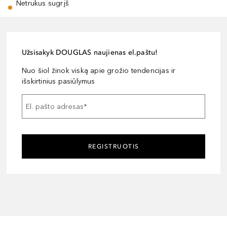
Netrukus sugrįš
Užsisakyk DOUGLAS naujienas el.paštu!
Nuo šiol žinok viską apie grožio tendencijas ir
išskirtinius pasiūlymus
El. pašto adresas
*
REGISTRUOTIS