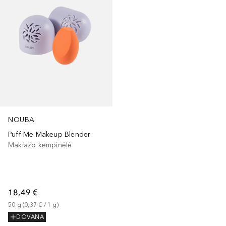
NOUBA
Puff Me Makeup Blender
Makiažo kempinėlė
18,49 €
50
g
 (
0,37 €
 / 
1
g
)
DOVANA