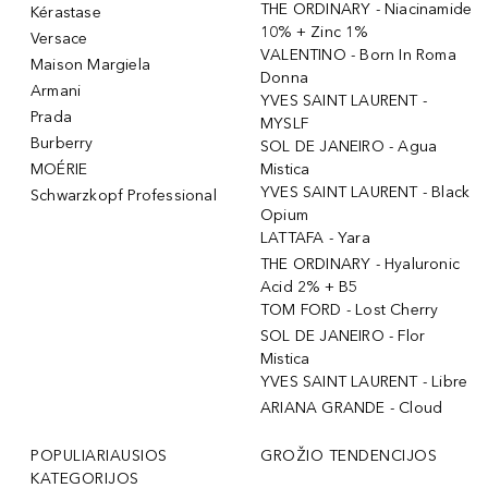
THE ORDINARY - Niacinamide
Kérastase
10% + Zinc 1%
Versace
VALENTINO - Born In Roma
Maison Margiela
Donna
Armani
YVES SAINT LAURENT -
Prada
MYSLF
Burberry
SOL DE JANEIRO - Agua
MOÉRIE
Mistica
YVES SAINT LAURENT - Black
Schwarzkopf Professional
Opium
LATTAFA - Yara
THE ORDINARY - Hyaluronic
Acid 2% + B5
TOM FORD - Lost Cherry
SOL DE JANEIRO - Flor
Mistica
YVES SAINT LAURENT - Libre
ARIANA GRANDE - Cloud
POPULIARIAUSIOS
GROŽIO TENDENCIJOS
KATEGORIJOS