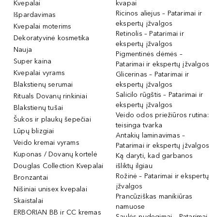
Kvepalai
kvapai
Ricinos aliejus – Patarimai ir
Išpardavimas
ekspertų įžvalgos
Kvepalai moterims
Retinolis – Patarimai ir
Dekoratyvinė kosmetika
ekspertų įžvalgos
Nauja
Pigmentinės dėmės –
Super kaina
Patarimai ir ekspertų įžvalgos
Kvepalai vyrams
Glicerinas – Patarimai ir
Blakstienų serumai
ekspertų įžvalgos
Salicilo rūgštis – Patarimai ir
Rituals Dovanų rinkiniai
ekspertų įžvalgos
Blakstienų tušai
Veido odos priežiūros rutina:
Šukos ir plaukų šepečiai
teisinga tvarka
Lūpų blizgiai
Antakių laminavimas –
Veido kremai vyrams
Patarimai ir ekspertų įžvalgos
Kuponas / Dovanų kortelė
Ką daryti, kad garbanos
Douglas Collection Kvepalai
išliktų ilgiau
Rožinė – Patarimai ir ekspertų
Bronzantai
įžvalgos
Nišiniai unisex kvepalai
Prancūziškas manikiūras
Skaistalai
namuose
ERBORIAN BB ir CC kremas
Saulės nudegimai – Patarimai