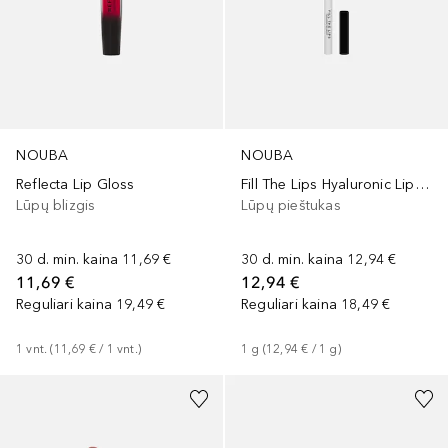
NOUBA
NOUBA
Reflecta Lip Gloss
Fill The Lips Hyaluronic Lip Pencil
Lūpų blizgis
Lūpų pieštukas
30 d. min. kaina
11,69 €
30 d. min. kaina
12,94 €
11,69 €
12,94 €
Reguliari kaina
19,49 €
Reguliari kaina
18,49 €
1
vnt.
 (
11,69 €
 / 
1
vnt.
)
1
g
 (
12,94 €
 / 
1
g
)
+
4