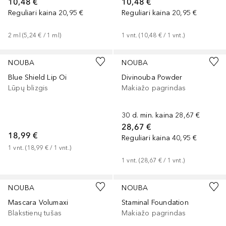
10,48 €
10,48 €
Reguliari kaina
20,95 €
Reguliari kaina
20,95 €
2
ml
 (
5,24 €
 / 
1
ml
)
1
vnt.
 (
10,48 €
 / 
1
vnt.
)
NOUBA
NOUBA
Blue Shield Lip Oi
Divinouba Powder
Lūpų blizgis
Makiažo pagrindas
30 d. min. kaina
28,67 €
28,67 €
18,99 €
Reguliari kaina
40,95 €
1
vnt.
 (
18,99 €
 / 
1
vnt.
)
1
vnt.
 (
28,67 €
 / 
1
vnt.
)
NOUBA
NOUBA
Mascara Volumaxi
Staminal Foundation
Blakstienų tušas
Makiažo pagrindas