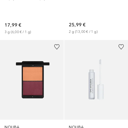
25,99 €
17,99 €
2
g
 (
13,00 €
 / 
1
g
)
3
g
 (
6,00 €
 / 
1
g
)
NOUBA
NOUBA