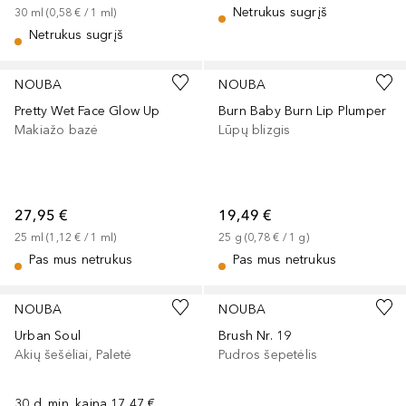
Netrukus sugrįš
30
ml
 (
0,58 €
 / 
1
ml
)
Netrukus sugrįš
NOUBA
NOUBA
Pretty Wet Face Glow Up
Burn Baby Burn Lip Plumper
Makiažo bazė
Lūpų blizgis
27,95 €
19,49 €
25
ml
 (
1,12 €
 / 
1
ml
)
25
g
 (
0,78 €
 / 
1
g
)
Pas mus netrukus
Pas mus netrukus
NOUBA
NOUBA
Urban Soul
Brush Nr. 19
Akių šešėliai, Paletė
Pudros šepetėlis
30 d. min. kaina
17,47 €