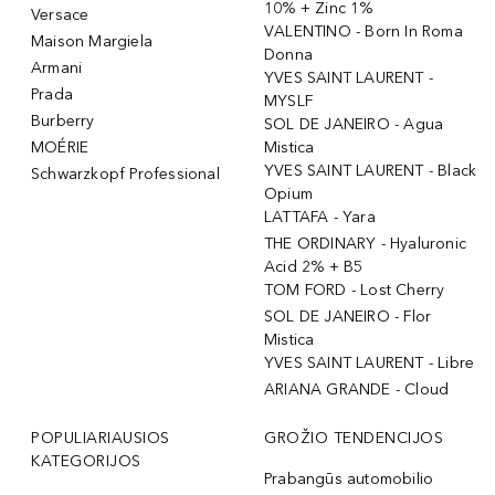
10% + Zinc 1%
Versace
VALENTINO - Born In Roma
Maison Margiela
Donna
Armani
YVES SAINT LAURENT -
Prada
MYSLF
Burberry
SOL DE JANEIRO - Agua
MOÉRIE
Mistica
YVES SAINT LAURENT - Black
Schwarzkopf Professional
Opium
LATTAFA - Yara
THE ORDINARY - Hyaluronic
Acid 2% + B5
TOM FORD - Lost Cherry
SOL DE JANEIRO - Flor
Mistica
YVES SAINT LAURENT - Libre
ARIANA GRANDE - Cloud
POPULIARIAUSIOS
GROŽIO TENDENCIJOS
KATEGORIJOS
Prabangūs automobilio