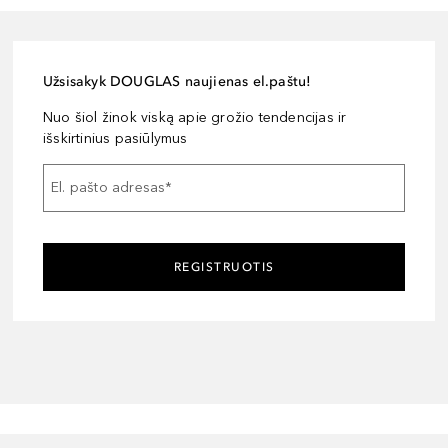
Užsisakyk DOUGLAS naujienas el.paštu!
Nuo šiol žinok viską apie grožio tendencijas ir
išskirtinius pasiūlymus
El. pašto adresas
*
REGISTRUOTIS