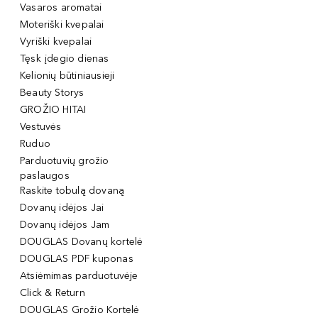
Vasaros aromatai
Moteriški kvepalai
Vyriški kvepalai
Tęsk įdegio dienas
Kelionių būtiniausieji
Beauty Storys
GROŽIO HITAI
Vestuvės
Ruduo
Parduotuvių grožio
paslaugos
Raskite tobulą dovaną
Dovanų idėjos Jai
Dovanų idėjos Jam
DOUGLAS Dovanų kortelė
DOUGLAS PDF kuponas
Atsiėmimas parduotuvėje
Click & Return
DOUGLAS Grožio Kortelė