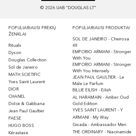
©
2026
UAB "DOUGLAS LT"
POPULIARIAUSI PREKIŲ
POPULIARIAUSI PRODUKTAI
ŽENKLAI
SOL DE JANEIRO - Cheirosa
Rituals
48
EMPORIO ARMANI - Stronger
Dyson
With You
Douglas Collection
EMPORIO ARMANI - Stronger
Sol de Janeiro
With You Intensely
MATH SCIETIFIC
JEAN PAUL GAULTIER - Le
Yves Saint Laurent
Male Le Parfum
DIOR
BILLIE EILISH - Eilish
CHANEL
AL HARAMAIN - Amber Oud
Dolce & Gabbana
Gold Edition
YVES SAINT LAURENT - Y
Jean Paul Gaultier
ARMANI - My Way
PAESE
Gisada - Ambassador Men
HUGO BOSS
THE ORDINARY - Niacinamide
Kérastase