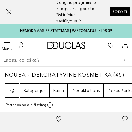
Douglas programėlę
[navigation.slideout.screenreader]
ir reguliariai gaukite
RODYTI
išskirtinius
pasiūlymus ir
nuolaidas
NEMOKAMAS PRISTATYMAS Į PAŠTOMATUS IKI 08 09
Į Douglas pagrindinį pu
Į mano nor
Atidaryti meniu
Į mano paskyrą
Į kr
Meniu
Grįžk atgal
Vykdykite paiešką
NOUBA - DEKORATYVINĖ KOSMETIKA
48
RE
NOUBA - DEKORATYVINĖ KOSMETIKA
(
48
)
Filtras
Kategorijos
Kaina
Produkto tipas
Prekės ženkl
Pastabos apie rūšiavimą
+
5