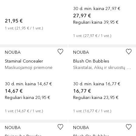
30 d. min. kaina
27,97 €
27,97 €
21,95 €
Reguliari kaina
39,95 €
1
vnt.
 (
21,95 €
 / 
1
vnt.
)
1
vnt.
 (
27,97 €
 / 
1
vnt.
)
NOUBA
NOUBA
Staminal Concealer
Blush On Bubbles
Maskuojamoji priemonė
Skaistalai, Akių ir skruostų dažai, Lūpų ir skruostų dažai
30 d. min. kaina
14,67 €
30 d. min. kaina
16,77 €
14,67 €
16,77 €
Reguliari kaina
20,95 €
Reguliari kaina
23,95 €
1
vnt.
 (
14,67 €
 / 
1
vnt.
)
1
vnt.
 (
16,77 €
 / 
1
vnt.
)
NOUBA
NOUBA