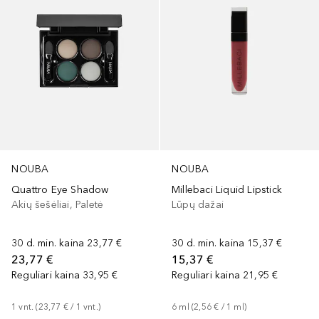
NOUBA
NOUBA
Quattro Eye Shadow
Millebaci Liquid Lipstick
Akių šešėliai, Paletė
Lūpų dažai
30 d. min. kaina
23,77 €
30 d. min. kaina
15,37 €
23,77 €
15,37 €
Reguliari kaina
33,95 €
Reguliari kaina
21,95 €
1
vnt.
 (
23,77 €
 / 
1
vnt.
)
6
ml
 (
2,56 €
 / 
1
ml
)