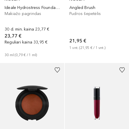
Ideale Hydrostress Foundation
Angled Brush
Makiažo pagrindas
Pudros šepetėlis
30 d. min. kaina
23,77 €
23,77 €
21,95 €
Reguliari kaina
33,95 €
1
vnt.
 (
21,95 €
 / 
1
vnt.
)
30
ml
 (
0,79 €
 / 
1
ml
)