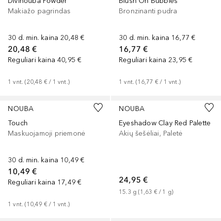
Divinouba Powder
Blush On Bubbles
Makiažo pagrindas
Bronzinanti pudra
30 d. min. kaina
20,48 €
30 d. min. kaina
16,77 €
20,48 €
16,77 €
Reguliari kaina
40,95 €
Reguliari kaina
23,95 €
1
vnt.
 (
20,48 €
 / 
1
vnt.
)
1
vnt.
 (
16,77 €
 / 
1
vnt.
)
NOUBA
NOUBA
Touch
Eyeshadow Clay Red Palette
Maskuojamoji priemonė
Akių šešėliai, Paletė
30 d. min. kaina
10,49 €
10,49 €
24,95 €
Reguliari kaina
17,49 €
15.3
g
 (
1,63 €
 / 
1
g
)
1
vnt.
 (
10,49 €
 / 
1
vnt.
)