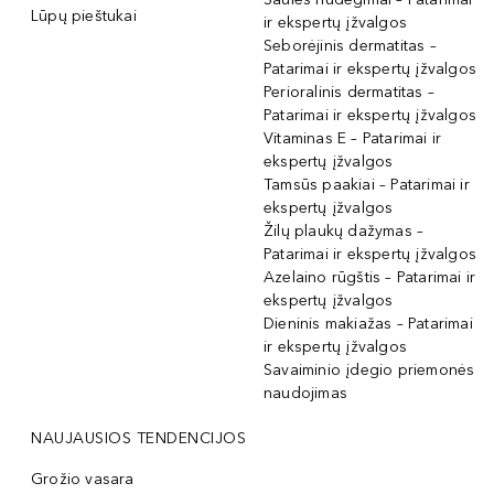
Lūpų pieštukai
ir ekspertų įžvalgos
Seborėjinis dermatitas –
Patarimai ir ekspertų įžvalgos
Perioralinis dermatitas –
Patarimai ir ekspertų įžvalgos
Vitaminas E – Patarimai ir
ekspertų įžvalgos
Tamsūs paakiai – Patarimai ir
ekspertų įžvalgos
Žilų plaukų dažymas –
Patarimai ir ekspertų įžvalgos
Azelaino rūgštis – Patarimai ir
ekspertų įžvalgos
Dieninis makiažas – Patarimai
ir ekspertų įžvalgos
Savaiminio įdegio priemonės
naudojimas
NAUJAUSIOS TENDENCIJOS
Grožio vasara