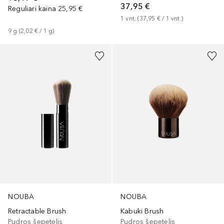
37,95 €
Reguliari kaina
25,95 €
1
vnt.
 (
37,95 €
 / 
1
vnt.
)
9
g
 (
2,02 €
 / 
1
g
)
NOUBA
NOUBA
Retractable Brush
Kabuki Brush
Pudros šepetėlis
Pudros šepetėlis