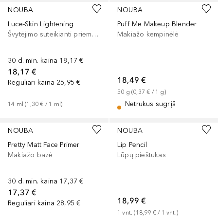
NOUBA
NOUBA
Luce-Skin Lightening
Puff Me Makeup Blender
Švytėjimo suteikianti priemonė/highlighteris
Makiažo kempinėlė
30 d. min. kaina
18,17 €
18,17 €
18,49 €
Reguliari kaina
25,95 €
50
g
 (
0,37 €
 / 
1
g
)
Netrukus sugrįš
14
ml
 (
1,30 €
 / 
1
ml
)
NOUBA
NOUBA
Pretty Matt Face Primer
Lip Pencil
Makiažo bazė
Lūpų pieštukas
30 d. min. kaina
17,37 €
17,37 €
18,99 €
Reguliari kaina
28,95 €
1
vnt.
 (
18,99 €
 / 
1
vnt.
)