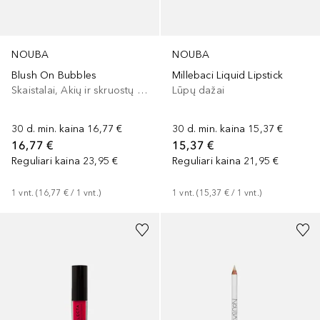
NOUBA
NOUBA
Blush On Bubbles
Millebaci Liquid Lipstick
Skaistalai, Akių ir skruostų dažai, Lūpų ir skruostų dažai
Lūpų dažai
30 d. min. kaina
16,77 €
30 d. min. kaina
15,37 €
16,77 €
15,37 €
Reguliari kaina
23,95 €
Reguliari kaina
21,95 €
1
vnt.
 (
16,77 €
 / 
1
vnt.
)
1
vnt.
 (
15,37 €
 / 
1
vnt.
)