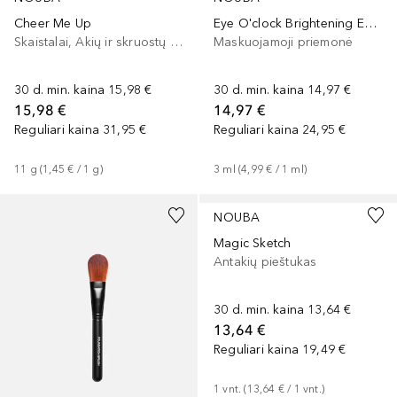
Cheer Me Up
Eye O'clock Brightening Essential
Skaistalai, Akių ir skruostų dažai, Lūpų ir skruostų dažai
Maskuojamoji priemonė
30 d. min. kaina
15,98 €
30 d. min. kaina
14,97 €
15,98 €
14,97 €
Reguliari kaina
31,95 €
Reguliari kaina
24,95 €
11
g
 (
1,45 €
 / 
1
g
)
3
ml
 (
4,99 €
 / 
1
ml
)
NOUBA
Magic Sketch
Antakių pieštukas
30 d. min. kaina
13,64 €
13,64 €
Reguliari kaina
19,49 €
1
vnt.
 (
13,64 €
 / 
1
vnt.
)