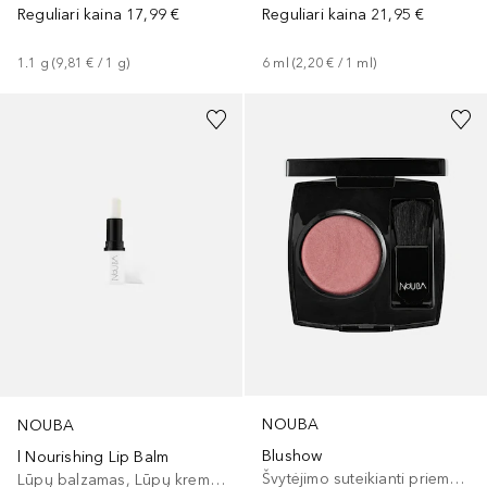
Reguliari kaina
17,99 €
Reguliari kaina
21,95 €
1.1
g
 (
9,81 €
 / 
1
g
)
6
ml
 (
2,20 €
 / 
1
ml
)
NOUBA
NOUBA
Blushow
l Nourishing Lip Balm
Švytėjimo suteikianti priemonė/highlighteris
Lūpų balzamas, Lūpų kremas