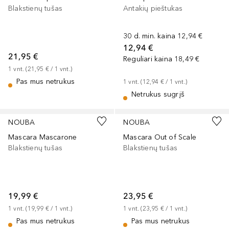
Blakstienų tušas
Antakių pieštukas
30 d. min. kaina
12,94 €
12,94 €
21,95 €
Reguliari kaina
18,49 €
1
vnt.
 (
21,95 €
 / 
1
vnt.
)
Pas mus netrukus
1
vnt.
 (
12,94 €
 / 
1
vnt.
)
Netrukus sugrįš
NOUBA
NOUBA
Mascara Mascarone
Mascara Out of Scale
Blakstienų tušas
Blakstienų tušas
19,99 €
23,95 €
1
vnt.
 (
19,99 €
 / 
1
vnt.
)
1
vnt.
 (
23,95 €
 / 
1
vnt.
)
Pas mus netrukus
Pas mus netrukus