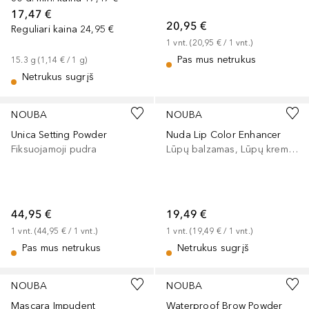
17,47 €
20,95 €
Reguliari kaina
24,95 €
1
vnt.
 (
20,95 €
 / 
1
vnt.
)
Pas mus netrukus
15.3
g
 (
1,14 €
 / 
1
g
)
Netrukus sugrįš
NOUBA
NOUBA
Unica Setting Powder
Nuda Lip Color Enhancer
Fiksuojamoji pudra
Lūpų balzamas, Lūpų kremas
44,95 €
19,49 €
1
vnt.
 (
44,95 €
 / 
1
vnt.
)
1
vnt.
 (
19,49 €
 / 
1
vnt.
)
Pas mus netrukus
Netrukus sugrįš
NOUBA
NOUBA
Mascara Impudent
Waterproof Brow Powder